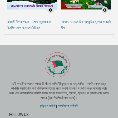
আওয়ামী লীগের পথচলা - দেশ ও মানুষের জন্য
বাংলাদেশের রাজনৈতিক সংস্কৃতির মূলধারা আওয়ামী
নিবেদিত থেকে আত্মদানের ইতিহাস
লীগ
এই কাজটি বাংলাদেশ আওয়ামী লীগের কপিরাইটযুক্ত এবং অনুমোদিত। আপনি কেবলমাত্র
আপনার ব্যক্তিগত, অবাণিজ্যিকব্যবহারের জন্য অথবা আপনার সংস্থার মধ্যে ব্যবহার করার
জন্য এই উপাদানটিকে অনির্দিষ্ট ফর্মের মধ্যে ডাউনলোড, প্রদর্শন, মুদ্রণ এবং পুনরায় তৈরি করতে
পারেন (এই বিজ্ঞপ্তিটি ধরে রেখে)।
চুক্তি ও শর্তাদি
|
গোপনীয়তা শর্তাবলী
FOLLOW US