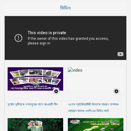
ভিডিও
দুর্যোগ দুর্বিপাকে গণমানুষের পাশে আওযা়মী লীগ
৭৫তম প্রতিষ্ঠাবার্ষিকী উপলক্ষে সাধারণ সম্পাদক
ওবায়দুল কাদের এমপি-এর ভিডিও বার্তা