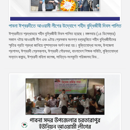
পাবনা ঈশ্বরদীতে আওয়ামী লীগের উদ্যোগে শহীদ বুদ্ধিজীবী দিবস পালিত
ঈশ্বরদীতে শ্রদ্ধাভরে শহীদ বুদ্ধিজীবী দিবস পালিত হয়েছে। মঙ্গলবার (১৪ ডিসেম্বর)
সকাল ৭টায় আওয়ামী লীগ এবং ৯টায় প্রেসকাব সংলগ্ন বধ্যভূমিতে শহীদ বুদ্ধিজীবীদের
স্মৃতির প্রতি শ্রদ্ধা জানিয়ে পুষ্পস্তবক অর্পণ করা হয়। মুক্তিযোদ্ধা সংসদ, উপজেলা
প্রশাসন, ঈশ্বরদী প্রেসক্লাব, ঈশ্বরদী পৌরসভা, বাংলাদেশ শিক্ষক সমিতি, মুক্তিযোদ্ধা
সন্তান কমান্ড, ঈশ্বরদী মহিলা কলেজ, সাহিত্য-সংস্কৃতি পরিষদসহ বিভ...