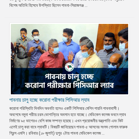
বিশেষ অতিথি হিসেবে উপস্থিত ছিলেন পাবনা-সিরাজগঞ্জ ...
পাবনায় চালু হচ্ছে করোনা পরীক্ষার পিসিআর ল্যাব
করোনা পরিস্থিতি দিনদিন অবনতি হলেও একটি পিসিআর মেশিন পায়নি পাবনাবাসী।
অবশেষে নমুনা পরীায় চরম ভোগান্তির অবসান হতে যাচ্ছে। মেডিকেল কলেজ ভবনে ল্যাব
নির্মাণের ৯৫ ভাগেরও বেশি কাজ সম্পন্ন হয়েছে। এখন প্রয়োজনীয় যন্ত্রপাতি এবং কিট
এলেই চালু করা যাবে ল্যাবটি। বিষয়টি জানিয়েছেন পাবনা-৫ আসনের সংসদ গোলাম ফারুক
প্রিন্স এমপি। রবিবার (১৮ জুলাই) দুপুর ২টায় পাবনা মেডিকেল কলেজ ...