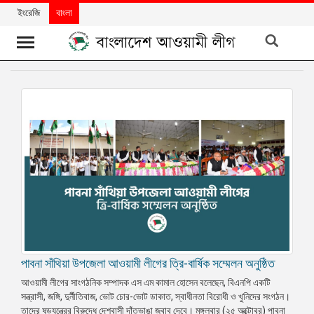
ইংরেজি
বাংলা
খবর
দলের
খবর
বিশেষ
নিবন্ধ
বিশেষ
প্রতিবেদন
মতামত
পাবনা সাঁথিয়া উপজেলা আওয়ামী লীগের ত্রি-বার্ষিক সম্মেলন অনুষ্ঠিত
উন্নয়নের
বাংলাদেশ
আওয়ামী লীগের সাংগঠনিক সম্পাদক এস এম কামাল হোসেন বলেছেন, বিএনপি একটি
সন্ত্রাসী, জঙ্গি, দুর্নীতিবাজ, ভোট চোর-ভোট ডাকাত, স্বাধীনতা বিরোধী ও খুনিদের সংগঠন।
নিউজলেটার
তাদের ষড়যন্ত্রের বিরুদ্ধে দেশবাসী দাঁতভাঙা জবাব দেবে। মঙ্গলবার (২৫ অক্টোবর) পাবনা