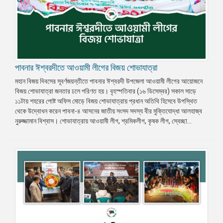
পাবনার ঈশ্বরদীতে আওয়ামী লীগের বিজয় শোভাযাত্রা
মহান বিজয় দিবসের সূবর্ণজয়ন্তীতে পাবনার ঈশ্বরদী উপজেলা আওয়ামী লীগের আয়োজনে
বিজয় শোভাযাত্রা জনতার ঢলে পরিণত হয়। বৃহস্পতিবার (১৬ ডিসেম্বর) সকাল সাড়ে
১১টায় শহরের পোষ্ট অফিস মোড়ে বিজয় শোভাযাত্রায় প্রধান অতিথি হিসেবে উপস্থিত
থেকে উদ্বোধন করেন পাবনা-৪ আসনের জাতীয় সংসদ সদস্য বীর মুক্তিযোদ্ধা আলহাজ্ব
নুরুজ্জামান বিশ্বাস। শোভাযাত্রায় আওয়ামী লীগ, শ্রমিকলীগ, কৃষক লীগ, স্বেচ্ছা...