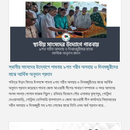
স্থানীয় সাংসদের উদ্যোগে পাবনায় ৯শত গরীব অসহায় ও দিনমজুরীদের
মাঝে আর্থিক অনুদান প্রদান
পবিত্র ঈদুল ফিতর উপলক্ষে পাবনা ৯শত গরীব অসহায় ও দিনমজুরীদের মাঝে আর্থিক
অনুদান প্রদান করেছেন পাবনা জেলা আওয়ামী লীগের সাধারণ সম্পাদক ও সদর আসনের
সংসদ সদস্য গোলাম ফারুক প্রিন্স। রবিবার বিকেলে পৌর এলাকার কৃষ্ণপুর, গোবিন্দা
দেওয়ানবাড়ি, গোবিন্দা ডেলিবারি হাসপাতাল ও জেলা আওয়ামী লীগ কার্যালয়ে নিম্নআয়ের
গরীব অসহায় ও দিনমজুরী সহ ৯শত লোকের মাঝে তিনি এসব অর্থ প্রদান করে...