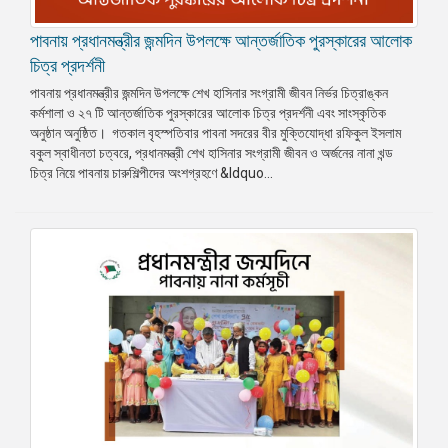
পাবনায় প্রধানমন্ত্রীর জন্মদিন উপলক্ষে আন্তর্জাতিক পুরস্কারের আলোক
চিত্র প্রদর্শনী
পাবনায় প্রধানমন্ত্রীর জন্মদিন উপলক্ষে শেখ হাসিনার সংগ্রামী জীবন নির্ভর চিত্রাঙ্কন
কর্মশালা ও ২৭ টি আন্তর্জাতিক পুরস্কারের আলোক চিত্র প্রদর্শনী এবং সাংস্কৃতিক
অনুষ্ঠান অনুষ্ঠিত। গতকাল বৃহস্পতিবার পাবনা সদরের বীর মুক্তিযোদ্ধা রফিকুল ইসলাম
বকুল স্বাধীনতা চত্বরে, প্রধানমন্ত্রী শেখ হাসিনার সংগ্রামী জীবন ও অর্জনের নানা খন্ড
চিত্র নিয়ে পাবনায় চারুশিল্পীদের অংশগ্রহণে &ldquo...