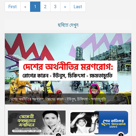
(current)
First
«
1
2
3
»
Last
ছবিতে দেখুন
দেশের অর্থনীতির মরণরোগ : রোগের কারন - ইউনুস, চিকিৎসা - ক্ষমতাচ্যুতি