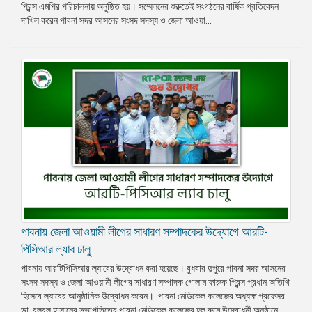
প্রিন্স এমপির পরিচালনায় অনুষ্ঠিত হয়। সম্মেলনের শুরুতেই সংগঠনের বার্ষিক প্রতিবেদন
দাখিল করেন পাবনা সদর আসনের সংসদ সদস্য ও জেলা আওয়া...
পাবনায় জেলা আওয়ামী লীগের সাধারণ সম্পাদকের উদ্যোগে আরটি-
পিসিআর ল্যাব চালু
পাবনায় আরটিপিসিআর ল্যাবের উদ্বোধন করা হয়েছে। বুধবার দুপুরে পাবনা সদর আসনের
সংসদ সদস্য ও জেলা আওয়ামী লীগের সাধারণ সম্পাদক গোলাম ফারুক প্রিন্স প্রধান অতিথি
হিসেবে ল্যাবের আনুষ্ঠানিক উদ্বোধন করেন। পাবনা মেডিকেল কলেজের অধ্যক্ষ প্রফেসর
ডা. বুলবুল হাসানের সভাপতিত্বে পাবনা মেডিকেল কলেজের হল রুমে উদ্বোধনী অনুষ্ঠানে