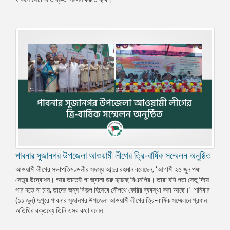
পাবনার সুজানগর উপজেলা আওয়ামী লীগের ত্রি-বার্ষিক সম্মেলন অনুষ্ঠিত
আওয়ামী লীগের সভাপতিমণ্ডলীর সদস্য আব্দুর রহমান বলেছেন, ‘আগামী ২৫ জুন পদ্মা
সেতুর উদ্বোধন। আর তাতেই গা জ্বালা শুরু হয়েছে বিএনপির। তারা যদি পদ্মা সেতু দিয়ে
পার হতে না চায়, তাদের জন্য বিকল্প হিসেবে নৌপথে ফেরির ব্যবস্থা করা আছে।’ শনিবার
(১১ জুন) দুপুরে পাবনার সুজানগর উপজেলা আওয়ামী লীগের ত্রি-বার্ষিক সম্মেলনে প্রধান
অতিথির বক্তব্যে তিনি এসব কথা বলেন...