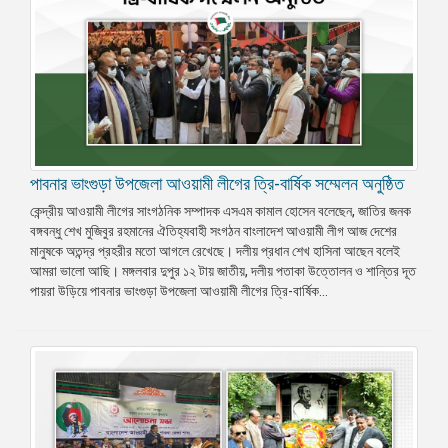
পাবনার ভাংগুড়া উপজেলা আওয়ামী লীগের ত্রি-বার্ষিক সম্মেলন অনুষ্ঠিত
কেন্দ্রীয় আওয়ামী লীগের সাংগঠনিক সম্পাদক এসএম কামাল হোসেন বলেছেন, জাতির জনক
বঙ্গবন্ধু শেখ মুজিবুর রহমানের ঐতিহ্যবাহী সংগঠন বাংলাদেশ আওয়ামী লীগ আজ দেশের
মানুষকে অতন্দ্র প্রহরীর মতো আগলে রেখেছে। দলীয় প্রধান শেখ হাসিনা আছেন বলেই
আমরা ভালো আছি। মঙ্গলবার দুপুর ১২ টায় জাতীয়, দলীয় পতাকা উত্তোলন ও শান্তির দূত
পায়রা উড়িয়ে পাবনার ভাংগুড়া উপজেলা আওয়ামী লীগের ত্রি-বার্ষিক...