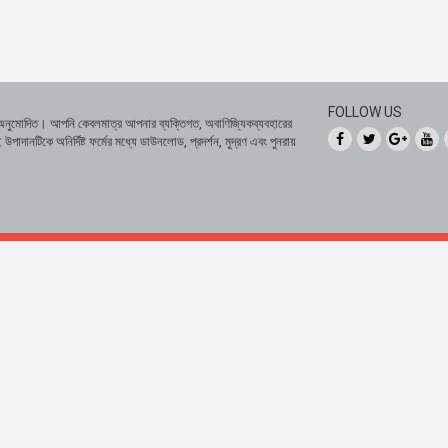
FOLLOW US
 অনুমোদিত। আপনি কেবলমাত্র আপনার ব্যক্তিগত, অবাণিজ্যিকব্যবহারের
দানটিকে অনির্দিষ্ট ফর্মের মধ্যে ডাউনলোড, প্রদর্শন, মুদ্রণ এবং পুনরায়