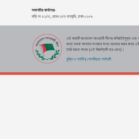
সভাপতির কার্যালয়ঃ
বাড়ি নং ৫১/এ, রোডঃ ৩/এ ধানমন্ডি, ঢাকা-১২০৯
এই কাজটি বাংলাদেশ আওয়ামী লীগের কপিরাইটযুক্ত এবং
জন্য অথবা আপনার সংস্থার মধ্যে ব্যবহার করার জন্য এই উপা
তৈরি করতে পারেন (এই বিজ্ঞপ্তিটি ধরে রেখে)।
চুক্তি ও শর্তাদি
|
গোপনীয়তা শর্তাবলী