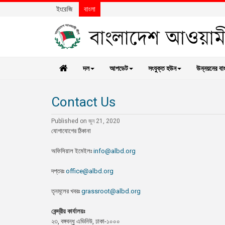
ইংরেজি
বাংলা
দল
আপডেট
সংযুক্ত হউন
উন্নয়নের বা
Contact Us
Published on জুন 21, 2020
যোগাযোগের ঠিকানা
অফিসিয়াল ইমেইলঃ
info@albd.org
দপ্তরঃ
office@albd.org
তৃনমূলের খবরঃ
grassroot@albd.org
কেন্দ্রীয় কার্যালয়ঃ
২৩, বঙ্গবন্ধু এভিনিউ, ঢাকা-১০০০