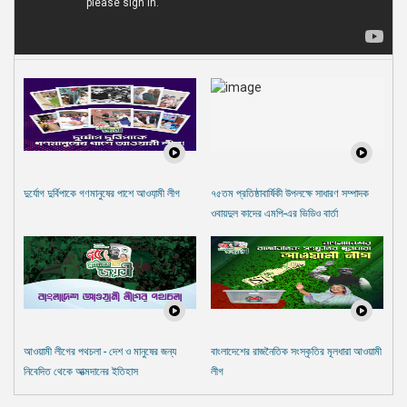
দুর্যোগ দুর্বিপাকে গণমানুষের পাশে আওযা়মী লীগ
৭৫তম প্রতিষ্ঠাবার্ষিকী উপলক্ষে সাধারণ সম্পাদক
ওবায়দুল কাদের এমপি-এর ভিডিও বার্তা
আওয়ামী লীগের পথচলা - দেশ ও মানুষের জন্য
বাংলাদেশের রাজনৈতিক সংস্কৃতির মূলধারা আওয়ামী
নিবেদিত থেকে আত্মদানের ইতিহাস
লীগ