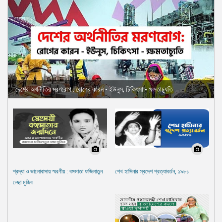
দেশের অর্থনীতির মরণরোগ : রোগের কারন - ইউনুস, চিকিৎসা - ক্ষমতাচ্যুতি
শ্রদ্ধা ও ভালোবাসায় স্মরণীয় : বঙ্গমাতা ফজিলাতুন
শেখ হাসিনার স্বদেশ প্রত্যাবর্তন, ১৯৮১
নেছা মুজিব