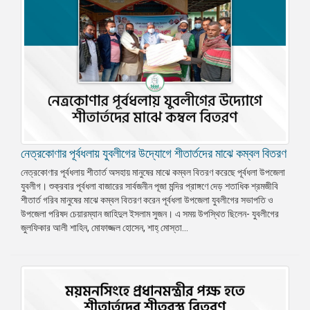
নেত্রকোণার পূর্বধলায় যুবলীগের উদ্যোগে শীতার্তদের মাঝে কম্বল বিতরণ
নেত্রকোণার পূর্বধলায় শীতার্ত অসহায় মানুষের মাঝে কম্বল বিতরণ করেছে পূর্বধলা উপজেলা
যুবলীগ। শুক্রবার পূর্বধলা বাজারের সার্বজনীন পূজা মন্দির প্রাঙ্গণে দেড় শতাধিক শ্রমজীবি
শীতার্ত গরিব মানুষের মাঝে কম্বল বিতরণ করেন পূর্বধলা উপজেলা যুবলীগের সভাপতি ও
উপজেলা পরিষদ চেয়ারম্যান জাহিদুল ইসলাম সুজন। এ সময় উপস্থিত ছিলেন- যুবলীগের
জুলফিকার আলী শাহিন, মোফাজ্জল হোসেন, শাহ্ মোস্তা...