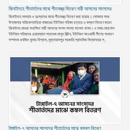
ঝিনাইদহে শীতার্তদের মাঝে শীতবস্ত্র বিতরণ নারী আসনের সাংসদের
ঝিনাইদহে অসহায় ও দুঃস্থদের মাঝে শীতবস্ত্র বিতরণ করা হয়েছে। সোমবার সদর
উপজেলার নারিকেলবাড়িয়া বাজারের ইউনিয়ন পরিষদ চত্বরে এ কম্বল বিতরণ করেন
ঝিনাইদহ-মাগুরা সংরক্ষিত নারী আসনের সংসদ সদস্য খালেদা খানম। এ সময় ঘোড়শাল
ইউনিয়ন পরিষদের চেয়ারম্যান পারভেজ মাসুদ মিল্টন, ইউনিয়ন আওয়ামী লীগের সাধারণ
সম্পাদক রনজিত কুমার বিশ্বাস, মুক্তারামপুর সরকারি প্রাথমিক বিদ্যালয়ের প্...
টাঙ্গাইল-৭ আসনের সাংসদের শীতার্তদের মাঝে কম্বল বিতরণ