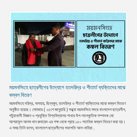
ময়মনসিংহে ছাত্রলীগের উদ্যোগে হতদরিদ্র ও শীতার্ত ব্যক্তিদের মাঝে
কম্বল বিতরণ
ময়মনসিংহে দরিদ্র, অসহায়, ছিন্নমুল, হতদরিদ্র ও শীতার্ত ব্যক্তিদের মাঝে কম্বল বিতরণ
অনুষ্ঠিত হয়েছে। সোমবার ( ২৫শে জানুয়ারি ) সন্ধ্যা ময়মনসিংহ সদরে বাংলাদেশ ছাত্রলীগ,
পটুয়াখালী বিজ্ঞান ও প্রযুক্তি বিশ্ববিদ্যালয় শাখার উপ-সাংস্কৃতিক সম্পাদক মো:
আশরাফুল আলম খান রুবায়েদ এর পক্ষ থেকে প্রায় ১৫০ শতাধিক কম্বল বিতরণ করা হয়।
এ সময় তিনি বলেন, বাংলাদেশ ছাত্রলীগের সভাপতি আল-নাহিয়া...