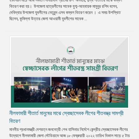
বিতরণ করা হয়। উপজেলা ছাত্রলীগের সাবেক যুগ্ম-আহবায়ক মামুনুর রশিদ বলেন,
প্রেস
দেবিদ্বার উপজেলা যুবলীগের নেতৃবৃন্দ এসব কম্বল বিতরণ করেন । এ সময় উপস্থিত
রিলিজ
ছিলেন, কুমিল্লা উত্তর জেলা আওয়ামী যুবলীগের সাবেক ...
প্রকাশনা
গ্যালারি
বিএনপি-
জামায়াত
সহিংসতা
সংগঠন
নির্বাচনী
ইশতেহার
নীলফামারী শীতার্ত মানুষের মাঝে স্বেচ্ছাসেবক লীগের শীতবস্ত্র সামগ্রী
বিতরণ
মাননীয় প্রধানমন্ত্রী দেশরত্ন জননেত্রী শেখ হাসিনার নির্দেশে কেন্দ্রীয় স্বেচ্ছাসেবক লীগের
উদ্যোগে নীলফামারী জেলা স্টেডিয়ামে আজ ১৮ ফেব্রুয়ারী ২০২২ তারিখ বিকাল সাড়ে ৫ টায়