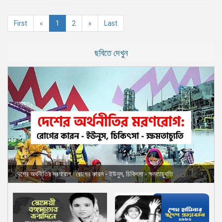
(current)
First
«
1
2
»
Last
ছবিতে দেখুন
দেশের অর্থনীতির মরণরোগ : রোগের কারন - ইউনুস, চিকিৎসা - ক্ষমতাচ্যুতি