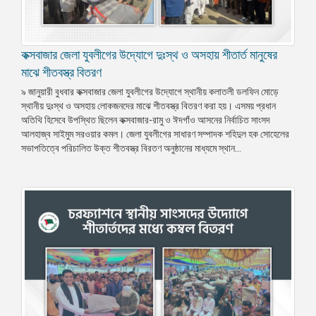
কক্সবাজার জেলা যুবলীগের উদ্যোগে দুঃস্থ ও অসহায় শীতার্ত মানুষের
মাঝে শীতবস্ত্র বিতরণ
৯ জানুয়ারী বুধবার কক্সবাজার জেলা যুবলীগের উদ্যোগে স্থানীয় কলাতলী ডলফিন মোড়ে
স্থানীয় দুঃস্থ ও অসহায় লোকজনদের মাঝে শীতবস্ত্র বিতরণ করা হয়। এসময় প্রধান
অতিথি হিসেবে উপস্থিত ছিলেন কক্সবাজার-রামু ও ঈদগাঁও আসনের নির্বাচিত সাংসদ
আলহাজ্ব সাইমুম সরওয়ার কমল। জেলা যুবলীগের সাধারণ সম্পাদক শহিদুল হক সোহেলের
সভাপতিত্বে পরিচালিত উক্ত শীতবস্ত্র বিরতণ অনুষ্ঠানের মাধ্যমে স্থান...