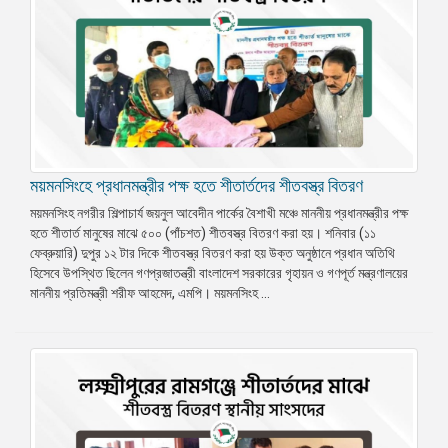
ময়মনসিংহে প্রধানমন্ত্রীর পক্ষ হতে শীতার্তদের শীতবস্ত্র বিতরণ
ময়মনসিংহ নগরীর শিল্পাচার্য জয়নুল আবেদীন পার্কের বৈশাখী মঞ্চে মাননীয় প্রধানমন্ত্রীর পক্ষ
হতে শীতার্ত মানুষের মাঝে ৫০০ (পাঁচশত) শীতবস্ত্র বিতরণ করা হয়। শনিবার (১১
ফেব্রুয়ারি) দুপুর ১২ টার দিকে শীতবস্ত্র বিতরণ করা হয় উক্ত অনুষ্ঠানে প্রধান অতিথি
হিসেবে উপস্থিত ছিলেন গণপ্রজাতন্ত্রী বাংলাদেশ সরকারের গৃহায়ন ও গণপূর্ত মন্ত্রণালয়ের
মাননীয় প্রতিমন্ত্রী শরীফ আহমেদ, এমপি। ময়মনসিংহ ...