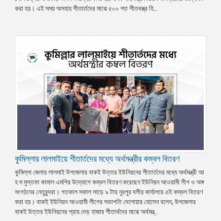
করা হয়। এই সময় অসহায় শীতার্তদের মাঝে ৫০০ শত শীতবস্ত্র হি...
কুমিল্লার লালমাইয়ে শীতার্তদের মধ্যে অর্থমন্ত্রীর কম্বল বিতরণ
কুমিল্লা জেলার লালমাই উপজেলার বাকই উত্তর ইউনিয়নের শীতার্তদের মধ্যে অর্থমন্ত্রী আ
হ ম মুস্তফা কামাল এমপির উদ্যোগে কম্বল বিতরণ করেছেন ইউনিয়ন আওয়ামী লীগ ও অঙ্গ
সংগঠনের নেতৃবৃন্দরা। গতকাল সকাল সাড়ে ৯ টায় নুরপুর দলীয় কার্যালয়ে এই কম্বল বিতরণ
করা হয়। বাকই ইউনিয়ন আওয়ামী লীগের সভাপতি দেলোয়ার হোসেন বলেন, উপজেলার
বাকই উত্তর ইউনিয়নের প্রায় দেড় হাজার শীতার্থদের মাঝে অর্থমন্ত্...