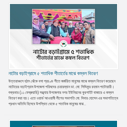
নাটোর বড়াইগ্রামে ৫ শতাধিক শীতার্তের মাঝে কম্বল বিতরণ
উত্তরাঞ্চলে হঠাৎ ঝেঁকে বসা প্রচণ্ড শীতে জর্জরিত মানুষের মাঝে কম্বল বিতরণ করেছেন
নাটোরের বড়াইগ্রাম উপজেলা পরিষদের চেয়ারম্যান ডা. মো: সিদ্দিকুর রহমান পাটোয়ারী।
শুক্রবার (১১ ফেব্রুয়ারি) সন্ধ্যায় উপজেলার নগর ইউনিয়নের কুরশাইট বাজারে এ কম্বল
বিতরণ করা হয়। এতে ওয়ার্ড আওয়ামী লীগের সভাপতি মো. দিদার হোসেন এর সভাপতিত্বে
প্রধান অতিথি হিসেবে উপস্থিত থেকে ৫ শতাধিক মানুষের মাঝ...