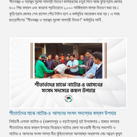
শীতবস্ত্র ও স্বাস্থ্য সুরক্ষা সামগ্রী বিতরণ কার্যক্রমের চতুর্থ দিনে আজ কুড়িগ্রাম জেলায়
৪০০ পিছ কম্বল এবং করোনা প্রতিরোধে ১,০০০ সার্জিক্যাল মাস্ক বিতরণ করা হয়।
কুড়িগ্রাম জেলার শেখ রাসেল পৌর টাউন হলে এ কর্মসূচির আয়োজন করা হয়। এ সময়
ছাত্রলীগের "শীতবস্ত্র ও স্বাস্থ্য সুরক্ষা সামগ্রী বিতরণ" কর্মসূচির সার্বি...
শীতার্তদের মাঝে নাটোর-৪ আসনের সংসদ সদস্যের কম্বল উপহার
নির্বাচনী এলাকা নাটোর-৪ (গুরুদাসপুর ও বড়াইগ্রাম) দুই উপজেলার ১ হাজার অসহায়
শীতার্তদের মাঝে কম্বল উপহার দিয়েছেন নাটোর জেলা আওয়ামী লীগের সভাপতি ও
নাটোর-৪ আসনের সংসদ সদস্য বীর মুক্তিযোদ্ধা আলহাজ্ব অধ্যাপক মোঃ আব্দুল কুদ্দুস