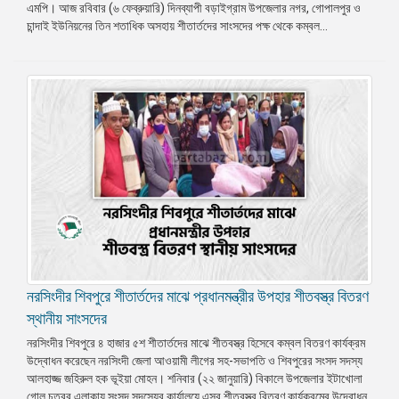
এমপি। আজ রবিবার (৬ ফেব্রুয়ারি) দিনব্যাপী বড়াইগ্রাম উপজেলার নগর, গোপালপুর ও
চান্দাই ইউনিয়নের তিন শতাধিক অসহায় শীতার্তদের সাংসদের পক্ষ থেকে কম্বল...
নরসিংদীর শিবপুরে শীতার্তদের মাঝে প্রধানমন্ত্রীর উপহার শীতবস্ত্র বিতরণ
স্থানীয় সাংসদের
নরসিংদীর শিবপুরে ৪ হাজার ৫শ শীতার্তদের মাঝে শীতবস্ত্র হিসেবে কম্বল বিতরণ কার্যক্রম
উদ্বোধন করেছেন নরসিংদী জেলা আওয়ামী লীগের সহ-সভাপতি ও শিবপুরের সংসদ সদস্য
আলহাজ্জ জহিরুল হক ভূইয়া মোহন। শনিবার (২২ জানুয়ারি) বিকালে উপজেলার ইটাখোলা
গোল চত্বর এলাকায় সংসদ সদস্যের কার্যালয়ে এসব শীতবস্ত্র বিতরণ কার্যক্রমের উদ্বোধন