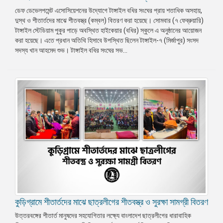
ডেফ ডেভেলপমেন্ট এসোসিয়েশনের উদ্যোগে টাঙ্গাইল বধির সংঘের প্রায় শতাধিক অসহায়,
দুস্থ ও শীতার্তদের মাঝে শীতবস্ত্র (কম্বল) বিতরণ করা হয়েছে। সোমবার (৭ ফেব্রুয়ারি)
টাঙ্গাইল স্টেডিয়াম পুকুর পাড়ে অবস্থিত হাইকেয়ার (বধির) স্কুলে এ অনুষ্ঠানের আয়োজন
করা হয়েছে। এতে প্রধান অতিথি হিসাবে উপস্থিত ছিলেন টাঙ্গাইল-৭ (মির্জাপুর) সংসদ
সদস্য খান আহমেদ শুভ। টাঙ্গাইল বধির সংঘের সভ...
কুড়িগ্রামে শীতার্তদের মাঝে ছাত্রলীগের শীতবস্ত্র ও সুরক্ষা সামগ্রী বিতরণ
উত্তরবঙ্গের শীতার্ত মানুষদের সহযোগিতার লক্ষ্যে বাংলাদেশ ছাত্রলীগের ধারাবাহিক