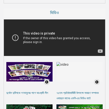
ভিডিও
দুর্যোগ দুর্বিপাকে গণমানুষের পাশে আওযা়মী লীগ
৭৫তম প্রতিষ্ঠাবার্ষিকী উপলক্ষে সাধারণ সম্পাদক
ওবায়দুল কাদের এমপি-এর ভিডিও বার্তা