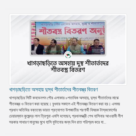
খাগড়াছড়িতে অসহায় দুস্থ শীতার্তদের শীতবস্ত্র বিতরণ
খাগড়াছড়ির সিটি কনভেনশন পৌর এলাকার ৮শতাধিক অসহায়, দুস্থ শীতার্তদের মাঝে
শীতবস্ত্র ও বিতরণ করা হয়েছে। বুধবার সকালে এই শীতবস্ত্র বিতরণ করা হয়। এসময়
প্রধান অতিথির বক্তব্যে ভারত প্রত্যাগত উপজাতীয় শরণার্থী বিষয়ক টাস্কফোর্সের
চেয়ারম্যান কুজেন্দ্র লাল ত্রিপুরা এমপি বলেছেন, প্রধানমন্ত্রী শেখ হাসিনার আওয়ামী লীগ
সরকার সাধারণ মানুষের মুখে হাসি ফুটানোর জন্য দিন রাত পরিশ্রম করে যা...