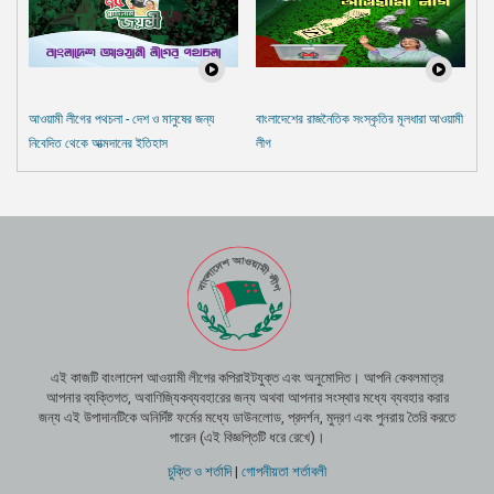
আওয়ামী লীগের পথচলা - দেশ ও মানুষের জন্য
বাংলাদেশের রাজনৈতিক সংস্কৃতির মূলধারা আওয়ামী
নিবেদিত থেকে আত্মদানের ইতিহাস
লীগ
এই কাজটি বাংলাদেশ আওয়ামী লীগের কপিরাইটযুক্ত এবং অনুমোদিত। আপনি কেবলমাত্র
আপনার ব্যক্তিগত, অবাণিজ্যিকব্যবহারের জন্য অথবা আপনার সংস্থার মধ্যে ব্যবহার করার
জন্য এই উপাদানটিকে অনির্দিষ্ট ফর্মের মধ্যে ডাউনলোড, প্রদর্শন, মুদ্রণ এবং পুনরায় তৈরি করতে
পারেন (এই বিজ্ঞপ্তিটি ধরে রেখে)।
চুক্তি ও শর্তাদি
|
গোপনীয়তা শর্তাবলী