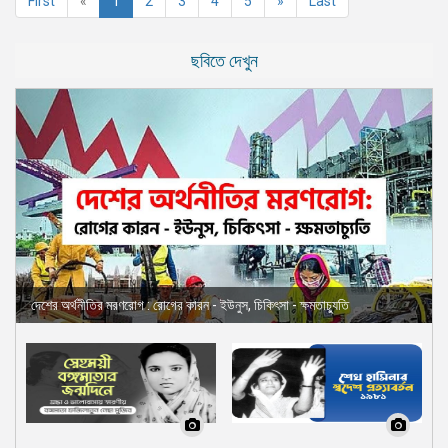
First
«
1
2
3
4
5
»
Last
ছবিতে দেখুন
দেশের অর্থনীতির মরণরোগ : রোগের কারন - ইউনুস, চিকিৎসা - ক্ষমতাচ্যুতি