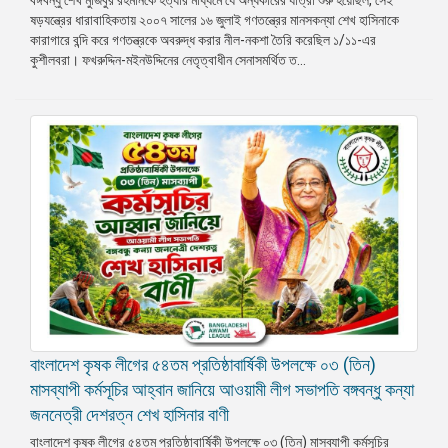
ষড়যন্ত্রের ধারাবাহিকতায় ২০০৭ সালের ১৬ জুলাই গণতন্ত্রের মানসকন্যা শেখ হাসিনাকে
প্রেস
কারাগারে বন্দি করে গণতন্ত্রকে অবরুদ্ধ করার নীল-নকশা তৈরি করেছিল ১/১১-এর
রিলিজ
কুশীলবরা। ফখরুদ্দিন-মইনউদ্দিনের নেতৃত্বাধীন সেনাসমর্থিত ত...
প্রকাশনা
গ্যালারি
বিএনপি-
জামায়াত
সহিংসতা
সংগঠন
নির্বাচনী
ইশতেহার
⁨বাংলাদেশ কৃষক লীগের ৫৪তম প্রতিষ্ঠাবার্ষিকী উপলক্ষে ০৩ (তিন)
মাসব্যাপী কর্মসূচির আহ্বান জানিয়ে আওয়ামী লীগ সভাপতি বঙ্গবন্ধু কন্যা
জননেত্রী দেশরত্ন শেখ হাসিনার বাণী
⁨বাংলাদেশ কৃষক লীগের ৫৪তম প্রতিষ্ঠাবার্ষিকী উপলক্ষে ০৩ (তিন) মাসব্যাপী কর্মসূচির