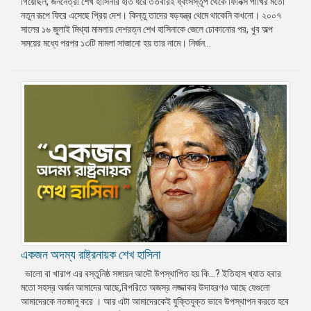
গিয়েছিল, জননেত্রী শেখ হাসিনার হাত ধরে ততবারই ধ্বংসস্তূপ থেকে ফিনিক্স পাখির মতো
নতুন রূপে ফিরে এসেছে প্রিয় দেশ। কিন্তু তাদের ষড়যন্ত্র থেমে থাকেনি কখনো। ২০০৭
সালের ১৬ জুলাই মিথ্যা মামলায় দেশরত্ন শেখ হাসিনাকে জেলে ঢোকানোর পর, খুব অল্প
সময়ের মধ্যে পরপর ১৩টি মামলা সাজানো হয় তার নামে। নির্জন...
একজন অদম্য রাষ্ট্রনায়ক শেখ হাসিনা
ভালো বা খারাপ এর বস্তুনিষ্ঠ সঙ্গায়ন আদৌ উপস্থাপিত হয় কি…? ইতিহাস খ্যাত হবার
মতো সহস্র অর্জন আমাদের আছে,বিপরিতে অজস্র লজ্জাকর উদাহরণও আছে যেগুলো
আমাদেরকে নতজানু করে । আর এটা আমাদেরকেই যুক্তিযুক্ত ভাবে উপস্থাপন করতে হবে