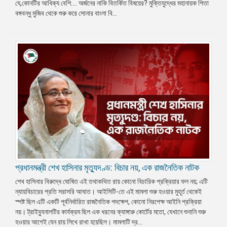
যে,কোনটির আধিক্য বেশি…. অর্জনের নাকি বিতর্কিত বিষয়ের? মুক্তিযুদ্ধের মহানায়ক পিতা
বঙ্গবন্ধু মুজিব থেকে শুরু করে সোনার বাংলা বি...
প্রধানমন্ত্রী শেখ হাসিনার মৃত্যুদণ্ড: বিচার নয়, এক রাজনৈতিক নাটক
শেখ হাসিনার বিরুদ্ধে ঘোষিত এই তথাকথিত রায় কোনো বিচারিক প্রক্রিয়ার ফল নয়; এটি
ন্যায়বিচারের প্রতি সরাসরি আঘাত। আইসিটি-তে এই মামলা শুরু হওয়ার মুহূর্ত থেকেই
স্পষ্ট ছিল এটি একটি পূর্বনির্ধারিত রাজনৈতিক পদক্ষেপ, কোনো নিরপেক্ষ আইনি প্রক্রিয়া
নয়। ট্রাইব্যুনালটির কার্যক্রম ছিল এক ধরনের ক্যাঙ্গারু কোর্টের মতো, যেখানে শুনানি শুরু
হওয়ার আগেই যেন রায় লিখে রাখা হয়েছিল। মামলাটি দ্র...