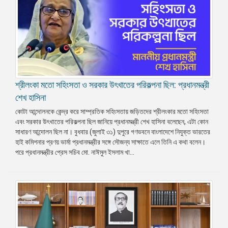
শ্রীলংকা মতো সহিংসতা ও সরকার উৎখাতের পরিকল্পনা ছিল: প্রধানমন্ত্রী
শেখ হাসিনা
কোটা আন্দোলনকে কেন্দ্র করে সাম্প্রতিক সহিংসতায় জড়িতদের শ্রীলংকার মতো সহিংসতা
এবং সরকার উৎখাতের পরিকল্পনা ছিল জানিয়ে প্রধানমন্ত্রী শেখ হাসিনা বলেছেন, এটা কোন
সাধারণ আন্দোলন ছিল না। বুধবার (জুলাই ৩১) দুপুরে গণভবনে বাংলাদেশে নিযুক্ত ভারতের
হাই কমিশনার প্রণয় ভার্মা প্রধানমন্ত্রীর সঙ্গে সৌজন্য সাক্ষাতে এলে তিনি এ কথা বলেন।
পরে প্রধানমন্ত্রীর প্রেস সচিব মো. নাঈমুল ইসলাম খা...