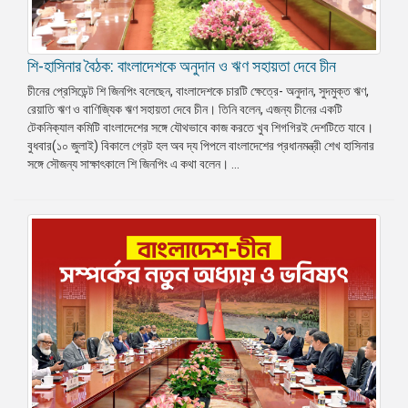
শি-হাসিনার বৈঠক: বাংলাদেশকে অনুদান ও ঋণ সহায়তা দেবে চীন
চীনের প্রেসিডেন্ট শি জিনপিং বলেছেন, বাংলাদেশকে চারটি ক্ষেত্রে- অনুদান, সুদমুক্ত ঋণ,
রেয়াতি ঋণ ও বাণিজ্যিক ঋণ সহায়তা দেবে চীন। তিনি বলেন, এজন্য চীনের একটি
টেকনিক্যাল কমিটি বাংলাদেশের সঙ্গে যৌথভাবে কাজ করতে খুব শিগগিরই দেশটিতে যাবে।
বুধবার(১০ জুলাই) বিকালে গ্রেট হল অব দ্য পিপলে বাংলাদেশের প্রধানমন্ত্রী শেখ হাসিনার
সঙ্গে সৌজন্য সাক্ষাৎকালে শি জিনপিং এ কথা বলেন। ...