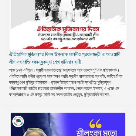
ঐতিহাসিক মুজিবনগর দিবস উপলক্ষে মাননীয় প্রধানমন্ত্রী ও আওয়ামী
লীগ সভাপতি বঙ্গবন্ধুকন্যা শেখ হাসিনার বাণী
আজ ১৭ই এপ্রিল। স্বাধীন বাংলাদেশের অভ্যুদয়ের পথে গুরুত্বপুর্ণ এক মাইলফলক।
এইদিনে আমি গভীর শ্রদ্ধার সঙ্গে স্মরণ করছি স্বাধীন বাংলাদেশের স্থপতি, জাতির পিতা
বঙ্গবন্ধু শেখ মুজিবুর রহমানকে। কৃতজ্ঞ চিত্তে স্মরণ করছি স্বশরীরে মুক্তিযুদ্ধ
পরিচালনাকারী জাতীয় চারনেতা তাজউদ্দীন আহমেদ, সৈয়দ নজরুল ইসলাম, এ এইচ এম
কামরুজ্জামান ও এম মনসুর আলী সহ সকল জাতীয় নেতৃবৃন্দ, মুক্তিবাহিনীসহ সক...