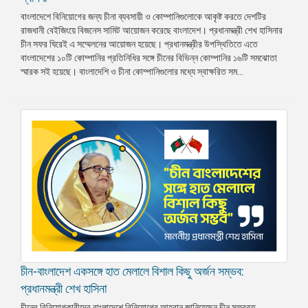
বাংলাদেশে বিনিয়োগের জন্য চীনা ব্যবসায়ী ও কোম্পানিগুলোকে আকৃষ্ট করতে দেশটির
রাজধানী বেইজিংয়ে বিজনেস সামিট আয়োজন করেছে বাংলাদেশ। প্রধানমন্ত্রী শেখ হাসিনার
চীন সফর ঘিরেই এ সম্মেলনের আয়োজন হয়েছে। প্রধানমন্ত্রীর উপস্থিতিতে এতে
বাংলাদেশের ১০টি কোম্পানির প্রতিনিধির সঙ্গে চীনের বিভিন্ন কোম্পানির ১৬টি সমঝোতা
স্মারক সই হয়েছে। বাংলাদেশি ও চীনা কোম্পানিগুলোর মধ্যে স্বাক্ষরিত সম...
চীন-বাংলাদেশ একসঙ্গে হাত মেলালে বিশাল কিছু অর্জন সম্ভব:
প্রধানমন্ত্রী শেখ হাসিনা
চীনের বিনিয়োগকারীদের বাংলাদেশে বিনিয়োগের আহ্বান জানিয়েছেন চীন সফররত