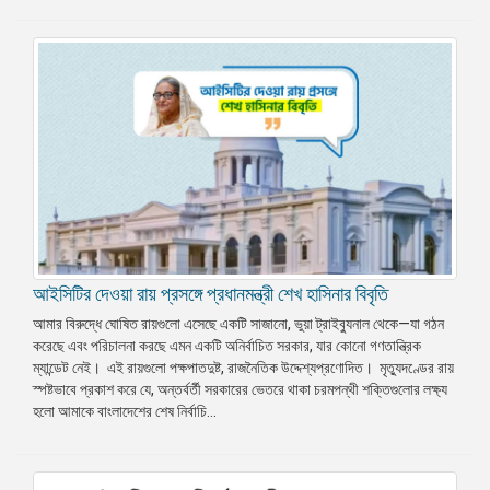
আইসিটির দেওয়া রায় প্রসঙ্গে প্রধানমন্ত্রী শেখ হাসিনার বিবৃতি
আমার বিরুদ্ধে ঘোষিত রায়গুলো এসেছে একটি সাজানো, ভুয়া ট্রাইব্যুনাল থেকে—যা গঠন
করেছে এবং পরিচালনা করছে এমন একটি অনির্বাচিত সরকার, যার কোনো গণতান্ত্রিক
ম্যান্ডেট নেই। এই রায়গুলো পক্ষপাতদুষ্ট, রাজনৈতিক উদ্দেশ্যপ্রণোদিত। মৃত্যুদণ্ডের রায়
স্পষ্টভাবে প্রকাশ করে যে, অন্তর্বর্তী সরকারের ভেতরে থাকা চরমপন্থী শক্তিগুলোর লক্ষ্য
হলো আমাকে বাংলাদেশের শেষ নির্বাচি...