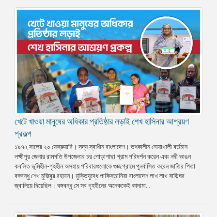
খেটে খাওয়া মানুষের অধিকার প্রতিষ্ঠার লড়াই শেখ হাসিনার আশ্রয়ণ
প্রকল্প
১৯৭২ সালের ২০ ফেব্রুয়ারি। সদ্য স্বাধীন বাংলাদেশ। তৎকালীন নোয়াখালী বর্তমান
লক্ষ্মীপুর জেলার রামগতি উপজেলার চর পোড়াগাছা গ্রাম পরিদর্শন করেন এবং নদী ভাঙন
কবলিত ভূমিহীন-গৃহহীন অসহায় পরিবারগুলোকে গুচ্ছগ্রামে পুনর্বাসিত করেন জাতির পিতা
বঙ্গবন্ধু শেখ মুজিবুর রহমান। মুক্তিযুদ্ধে পাকিস্তানিরা বাংলাদেশ লাখ লাখ বাড়িঘর
জ্বালিয়ে দিয়েছিল। বঙ্গবন্ধু সে সব গৃহহীনের অনেককেই কাদামা...