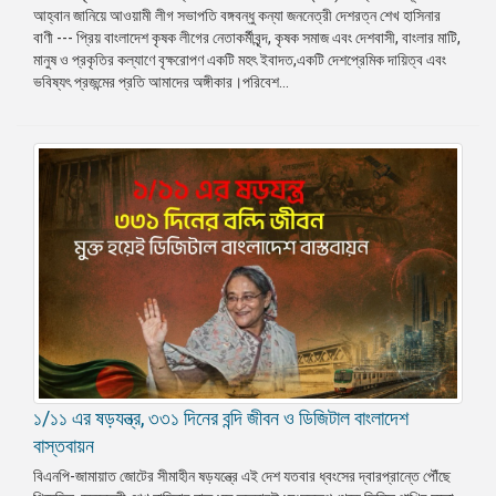
আহ্বান জানিয়ে আওয়ামী লীগ সভাপতি বঙ্গবন্ধু কন্যা জননেত্রী দেশরত্ন শেখ হাসিনার
বাণী --- প্রিয় বাংলাদেশ কৃষক লীগের নেতাকর্মীবৃন্দ, কৃষক সমাজ এবং দেশবাসী, বাংলার মাটি,
মানুষ ও প্রকৃতির কল্যাণে বৃক্ষরোপণ একটি মহৎ ইবাদত,একটি দেশপ্রেমিক দায়িত্ব এবং
ভবিষ্যৎ প্রজন্মের প্রতি আমাদের অঙ্গীকার।পরিবেশ...
১/১১ এর ষড়যন্ত্র, ৩৩১ দিনের বন্দি জীবন ও ডিজিটাল বাংলাদেশ
বাস্তবায়ন
বিএনপি-জামায়াত জোটের সীমাহীন ষড়যন্ত্রে এই দেশ যতবার ধ্বংসের দ্বারপ্রান্তে পৌঁছে