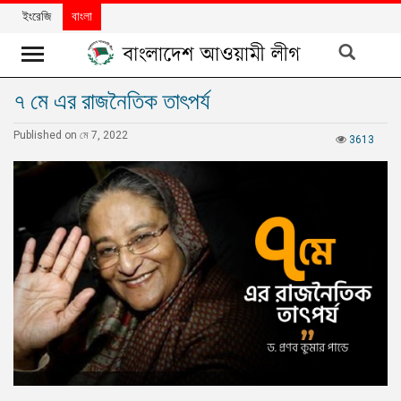
ইংরেজি
বাংলা
৭ মে এর রাজনৈতিক তাৎপর্য
খবর
Published on মে 7, 2022
দলের
3613
খবর
বিশেষ
নিবন্ধ
বিশেষ
প্রতিবেদন
মতামত
উন্নয়নের
বাংলাদেশ
নিউজলেটার