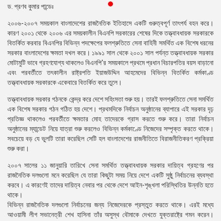
ড. প্রণব কুমার পান্ডেঃ
প্রেস
রিলিজ
২০০৬-২০০৭ সময়কাল বাংলাদেশের রাজনৈতিক ইতিহাসে একটি গুরুত্বপূর্ণ তাৎপর্য বহন করে।
কারণ ২০০১ থেকে ২০০৬ এর সময়কালীন বিএনপি সরকারের শেষের দিকে তত্ত্বাবধায়ক সরকারকে
প্রকাশনা
বিতর্কিত করবার বিএনপির বিভিন্ন পদক্ষেপের ফলশ্রুতিতে সেনা বাহিনী সমর্থিত এক বিশেষ ধরনের
সরকার বাংলাদেশের ক্ষমতা দখল করে। ১৯৯১ সাল থেকে ২০০১ সাল পর্যন্ত তত্ত্বাবধায়ক সরকার
গ্যালারি
মোটামুটি ভাবে গ্রহণযোগ্য থাকলেও বিএনপি'র সময়কালে প্রথমে প্রধান বিচারপতির বয়স বাড়ানো
এবং পরবর্তীতে তৎকালীন রাষ্ট্রপতি ইয়াজউদ্দিন আহমেদের বিভিন্ন বিতর্কিত কর্মকাণ্ড
বিএনপি-
তত্ত্বাবধায়ক সরকারকে একেবারে বিতর্কিত করে তুলে।
জামায়াত
তত্ত্বাবধায়ক সরকার গঠনকে কেন্দ্র করে দেশে সহিংসতা শুরু হয়। তারই ফলশ্রুতিতে সেনা সমর্থিত
সহিংসতা
এক বিশেষ সরকার গঠন গঠিত হয় দেশে। প্রথমদিকে নির্বাচন অনুষ্ঠানের ব্যাপারে এই সরকার দৃঢ়
প্রতিজ্ঞ থাকলেও পরবর্তীতে ক্ষমতার মোহ তাদেরকে গ্রাস করতে শুরু করে। তারা নির্বাচন
সংগঠন
অনুষ্ঠানের ম্যান্ডেট নিয়ে যাত্রা শুরু করলেও বিভিন্ন কর্মকাণ্ডে নিজেদের সম্পৃক্ত করতে থাকে।
সবচেয়ে বড় যে ভুলটি তারা করেছিল সেটি হল বাংলাদেশের রাজনীতিতে বিরাজনীতিকরণ প্রক্রিয়া
নির্বাচনী
শুরু করা।
ইশতেহার
২০০৭ সালের ১১ জানুয়ারি তারিখে সেনা সমর্থিত তত্ত্বাবধায়ক সরকার দায়িত্ব গ্রহণের পর
রাজনৈতিক দলগুলো মনে করেছিল যে তারা কিছুটা সময় নিয়ে দেশে একটি সুষ্ঠু নির্বাচনের ব্যবস্থা
করবে। এ কারণেই তাদের দায়িত্ব নেবার পর থেকে দেশে আইন-শৃঙ্খলা পরিস্থিতির উন্নতি হতে
থাকে।
বিভিন্ন রাজনৈতিক দলগুলো নির্বাচনের জন্য নিজেদেরকে প্রস্তুত করতে থাকে। এরই মধ্যে
আওয়ামী লীগ সভানেত্রী শেখ হাসিনা তাঁর অসুস্থ বৌমাকে দেখতে যুক্তরাষ্ট্রে গমন করেন।