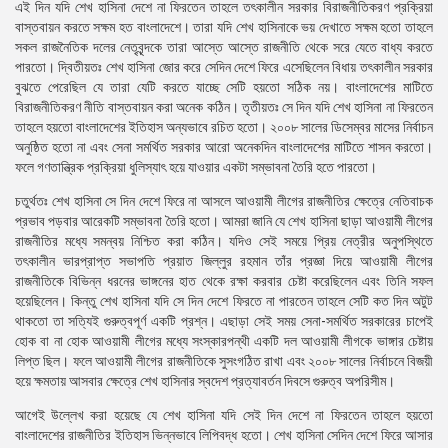
এই দিন যদি শেখ হাসিনা দেশে না ফিরতেন তাহলে তৎকালীন সরকার বিরাজনীতিকরণ প্রক্রিয়া
বাস্তবায়ন করতে সক্ষম হত বাংলাদেশে। তারা যদি শেখ হাসিনাকে ভয় দেখাতে সক্ষম হতো তাহলে
সকল রাজনৈতিক দলের নেতৃবৃন্দকে তারা আস্তে আস্তে রাজনীতি থেকে সরে যেতে বাধ্য করতে
পারতো। দ্বিতীয়তঃ শেখ হাসিনা জোর করে সেদিন দেশে ফিরে এসেছিলেন বিধায় তৎকালীন সরকার
বুঝতে পেরেছিল যে তারা যেটি করতে যাচ্ছে সেটি হয়তো সঠিক নয়। বাংলাদেশের মাটিতে
বিরাজনীতিকরণ নীতি বাস্তবায়ন করা অনেক কঠিন। তৃতীয়তঃ সে দিন যদি শেখ হাসিনা না ফিরতেন
তাহলে হয়তো বাংলাদেশের ইতিহাস অন্যভাবে রচিত হতো। ২০০৮ সালের ডিসেম্বর মাসের নির্বাচন
অনুষ্ঠিত হতো না এবং সেনা সমর্থিত সরকার আরো অনেকদিন বাংলাদেশের মাটিতে শাসন করতো।
ফলে গণতান্ত্রিক প্রক্রিয়া ধুলিস্যাৎ হয়ে যাওয়ার একটা সম্ভাবনা তৈরি হতে পারতো।
চতুর্থতঃ শেখ হাসিনা সে দিন দেশে ফিরে না আসলে আওয়ামী লীগের রাজনীতির ক্ষেত্রে নেতিবাচক
প্রভাব পড়বার আরেকটি সম্ভাবনা তৈরি হতো। আমরা জানি যে শেখ হাসিনা ছাড়া আওয়ামী লীগের
রাজনীতির মধ্যে সমন্বয় নিশ্চিত করা কঠিন। যদিও সেই সময়ে প্রিয় নেত্রীর অনুপস্থিতে
তৎকালীন ভারপ্রাপ্ত সভাপতি প্রয়াত জিল্লুর রহমান তাঁর প্রজ্ঞা দিয়ে আওয়ামী লীগের
রাজনীতিকে বিভিন্ন ধরনের ভাঙ্গনের হাত থেকে রক্ষা করবার চেষ্টা করেছিলেন এবং তিনি সফল
হয়েছিলেন। কিন্তু শেখ হাসিনা যদি সে দিন দেশে ফিরতে না পারতেন তাহলে সেটি কত দিন অটুট
থাকতো তা সত্যিই গুরুত্বপূর্ণ একটি প্রশ্ন। এছাড়া সেই সময় সেনা-সমর্থিত সরকারের চাপেই
হোক বা না হোক আওয়ামী লীগের মধ্যে সংস্কারপন্থী একটি দল আওয়ামী লীগকে ভাঙ্গার চেষ্টায়
লিপ্ত ছিল। ফলে আওয়ামী লীগের রাজনীতিকে সুসংগঠিত রাখা এবং ২০০৮ সালের নির্বাচনে বিজয়ী
হয়ে ক্ষমতায় আসবার ক্ষেত্রে শেখ হাসিনার স্বদেশ প্রত্যাবর্তন দিবসে গুরুত্ব অপরিসীম।
আগেই উল্লেখ করা হয়েছে যে শেখ হাসিনা যদি সেই দিন দেশে না ফিরতেন তাহলে হয়তো
বাংলাদেশের রাজনীতির ইতিহাস ভিন্নভাবে লিপিবদ্ধ হতো। শেখ হাসিনা সেদিন দেশে ফিরে আসার