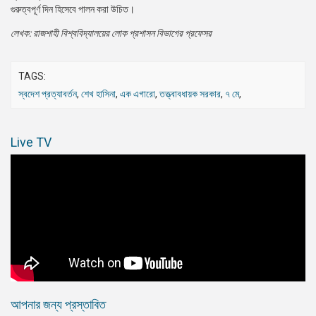
গুরুত্বপূর্ণ দিন হিসেবে পালন করা উচিত।
লেখক: রাজশাহী বিশ্ববিদ্যালয়ের লোক প্রশাসন বিভাগের প্রফেসর
TAGS:
স্বদেশ প্রত্যাবর্তন
,
শেখ হাসিনা
,
এক এগারো
,
তত্ত্বাবধায়ক সরকার
,
৭ মে
,
Live TV
আপনার জন্য প্রস্তাবিত