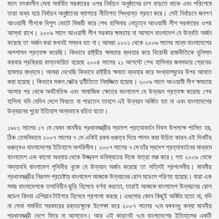
ফলে তৎকালীন সেনা সমর্থিত সরকারের ওপর নির্বাচন অনুষ্ঠানের চাপ বাড়তে থাকে এবং পরিশেষে
তারা বাধ্য হয়ে নির্বাচন অনুষ্ঠানের ব্যাপারে নীতিগত সিদ্ধান্ত গ্রহণ করে। সেই নির্বাচনে জনগণ
আওয়ামী লীগকে বিপুল ভোটে বিজয়ী করে শেখ হাসিনার নেতৃত্বে আওয়ামী লীগ সরকারের ওপর
আস্থা রাখে। ২০০৯ সালে আওয়ামী লীগ সরকার ক্ষমতায় না আসলে বাংলাদেশ যে উন্নতি অর্জন
করেছে তা অর্জন করা কখনই সম্ভব হত না। আমরা ২০০১ থেকে ২০০৬ সালের মধ্যে বাংলাদেশের
অপশাসন প্রত্যক্ষ করেছি। কিভাবে রাষ্ট্রীয় ক্ষমতার ব্যবহার করে বিরোধী রাজনীতিকে ধূলিসাৎ
করবার প্রক্রিয়া বাস্তবায়িত হয়েছে ২০০৪ সালের ২১ আগস্টে শেখ হাসিনার জনসভায় গ্রেনেড
হামলার মাধ্যমে। আমরা দেখেছি কিভাবে রাষ্ট্রীয় ক্ষমতা ব্যবহার করে সংখ্যালঘুদের উপর আঘাত
করা হয়েছে। কিভাবে সকল সেক্টর দুর্নীতিতে নিমজ্জিত হয়েছে। ২০০৯ সালে আওয়ামী লীগ ক্ষমতায়
আসার পর থেকে অর্থনৈতিক এবং সামাজিক ক্ষেত্রে বাংলাদেশ যে উন্নয়ন প্রত্যক্ষ করেছে শেখ
হাসিনা যদি যেদিন দেশে ফিরতে না পারতেন তাহলে এই উন্নয়ন অর্জিত হত না এবং বাংলাদেশের
উন্নয়নের পুরো ইতিহাস অন্যভাবে রচিত হতো।
১৯৮১ সালের ১৭ মে যেমন মাননীয় প্রধানমন্ত্রীর স্বদেশ প্রত্যাবর্তন দিবস উপলক্ষে পালিত হয়,
ঠিক তেমনিভাবে ২০০৭ সালের ৭ মে একিই রকম গুরুত্ব দিয়ে পালন করা উচিত কারন এই দিনটির
গুরুত্বও বাংলাদেশের ইতিহাসে অপরিসীম। ২০০৭ সালের ৭ মে তাঁর স্বদেশ প্রত্যাবর্তনের মাধ্যমে
বাংলাদেশ এক কালো অধ্যায় থেকে উজ্জ্বল ভবিষ্যতের দিকে যাত্রা শুরু করে। গত ২০০৯ থেকে
অদ্যাবধি বাংলাদেশ পৃথিবীর বুকে যে উন্নয়ন অর্জন করেছে তা সত্যিই প্রশংসনীয়। মাননীয়
প্রধানমন্ত্রীর নিরলস প্রচেষ্টায় বাংলাদেশ আজকে উন্নয়নের রোল মডেলে পরিণত হয়েছে। যারা এক
সময় বাংলাদেশকে তলাবিহীন ঝুড়ি হিসেবে বর্ণনা করতো, তারাই আজকে বাংলাদেশ উন্নয়নের রোল
মডেল কিংবা এশিয়ান টাইগার হিসেবে প্রশংসা করছে। এগুলোর কোন কিছুই অর্জিত হতো না, যদি
না সেনা সমর্থিত সরকারের রক্তচক্ষুকে উপেক্ষা করে ২০০৭ সালের ৭মে বঙ্গবন্ধু কন্যা মাননীয়
প্রধানমন্ত্রী দেশে ফিরে না আসতেন। আর এই কারনেই ৭মে বাংলাদেশের ইতিহাসের একটি