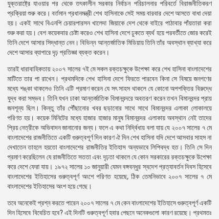
যুক্তরাষ্ট্রে যাওয়ার পর থেকে তৎকালীন সরকার নির্বাচন পরিচালনার পরিবর্তে বিরাজনীতিকরণ
প্রক্রিয়া শুরু করে। বর্তমান প্রধানমন্ত্রী শেখ হাসিনাকে সেই সময় বারবার দেশে আসতে বাধা দেয়া
হয়। একই সাথে বিএনপি চেয়ারপারসন খালেদা জিয়াকে দেশ থেকে বাইরে পাঠাবার পাঁয়তারা করা
শুরু করা হয়। বেশ কয়েকবার চেষ্টা করেও শেখ হাসিনা দেশে ঢুকতে ব্যর্থ হয়ে পরবর্তীতে জোর করেই
তিনি দেশে আসার সিদ্ধান্ত নেন। বিভিন্ন আন্তর্জাতিক মিডিয়ায় তিনি তাঁর অবস্থান ব্যাখ্যা করে
দেশে আসার ব্যাপারে দৃঢ় প্রতিজ্ঞা ব্যক্ত করেন।
তারই ধারাবাহিকতায় ২০০৭ সালের ৭ই মে সকল রক্তচক্ষুকে উপেক্ষা করে শেখ হাসিনা বাংলাদেশের
মাটিতে তার পা রাখেন। প্রথমদিকে শেখ হাসিনা দেশে ফিরতে পারবেন কিনা সে বিষয়ে জনগণের
মধ্যে শঙ্কা থাকলেও তিনি এটি প্রমাণ করেন যে সৎ সাহস থাকলে যে কোনো অপশক্তির বিরুদ্ধে
যুদ্ধ করা সম্ভব। তিনি যখন ঢাকা আন্তর্জাতিক বিমানবন্দরে অবতরণ করেন তখন বিমানবন্দর প্রায়
জনশূন্য ছিল। কিন্তু তাঁর পৌঁছানোর খবর ছড়ানোর সাথে সাথে বিমানবন্দর এলাকা লোকালয়ে
পরিণত হয়। কয়েক মিনিটের মধ্যে হাজার হাজার মানুষ বিমানবন্দর এলাকায় অবস্থান নেই তাদের
প্রিয় নেত্রীকে অভিবাদন জানানোর জন্য। ফলে এ কথা নির্দ্বিধায় বলা যায় যে ২০০৭ সালের ৭ মে
বাংলাদেশের রাজনীতিতে একটি গুরুত্বপূর্ণ দিন কারণ ঐ দিন শেখ হাসিনা যদি দেশে আসবার সাহস না
দেখাতেন তাহলে হয়তো বাংলাদেশের রাজনীতির ইতিহাস অন্যভাবে লিপিবদ্ধ হত। তিনি সে দিন
প্রমাণ করেছিলেন যে রাজনীতিতে সততা এবং দৃঢ়তা থাকলে যে কোন সরকারের রক্তচক্ষুকে উপেক্ষা
করে দেশে ফেরা যায়। ১৯৭২ সালের ১০ জানুয়ারী যেমন বঙ্গবন্ধুর স্বদেশ প্রত্যাবর্তন দিবস হিসেবে
বাংলাদেশের ইতিহাসের গুরুত্বপূর্ণ অংশে পরিণত হয়েছে, ঠিক তেমনিভাবে ২০০৭ সালের ৭ মে
বাংলাদেশের ইতিহাসের অংশ হয়ে গেছে।
তবে অনেকেই প্রশ্ন করতে পারেন ২০০৭ সালের ৭ মে কেন বাংলাদেশের ইতিহাসে গুরুত্বপূর্ণ একটি
দিন হিসেবে বিবেচিত হবে? এই দিনটি গুরুত্বপূর্ণ হবার পেছনে অনেকগুলো কারণ রয়েছে। প্রথমতঃ