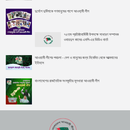
দুর্যোগ দুর্বিপাকে গণমানুষের পাশে আওযা়মী লীগ
৭৫তম প্রতিষ্ঠাবার্ষিকী উপলক্ষে সাধারণ সম্পাদক
ওবায়দুল কাদের এমপি-এর ভিডিও বার্তা
আওয়ামী লীগের পথচলা - দেশ ও মানুষের জন্য নিবেদিত থেকে আত্মদানের
ইতিহাস
বাংলাদেশের রাজনৈতিক সংস্কৃতির মূলধারা আওয়ামী লীগ