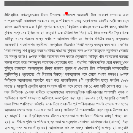
প্রেস
রিলিজ
ঐতিহাসিক গণঅভ্যুত্থান দিবস উপলক্ষে বাংলাদেশ আওয়ামী লীগ সাধারণ সম্পাদক এবং
গণপ্রজাতন্ত্রী বাংলাদেশ সরকারের সড়ক পরিবহন ও সেতু মন্ত্রণালয়ের মাননীয় মন্ত্রী ওবায়দুল
প্রকাশনা
কাদের এমপি আজ এক বিবৃতি প্রদান করেছেন। বিবৃতিতে ওবায়দুল কাদের এমপি বলেন, বাঙালির
মুক্তি সংগ্রামের ইতিহাসে ২৪ জানুয়ারি এক ঐতিহাসিক দিন। এই দিনে তৎকালীন স্বৈরশাসক
গ্যালারি
আইয়ুব খানের পতনের লক্ষ্যে দুর্বার গণআন্দোলন শহীদ হন কিশোর মতিউর রহমান, রুস্তমসহ
অনেকেই। বাংলাদেশের স্বাধীনতা সংগ্রামের ইতিহাসে দিনটি অনন্য গুরুত্ব বহন করে। জাতির
বিএনপি-
পিতা বঙ্গবন্ধু শেখ মুজিবুর রহমান ঘোষিত বাঙালির মুক্তির সনদ ৬-দফা ভিত্তিক আন্দোলনে সোচ্চার
জামায়াত
হয় সমগ্র জাতি। ৬-দফা দাবীর আন্দোলন দমন করতে স্বৈরাচার আইয়ুব খান আগরতলা ষড়যন্ত্র
সহিংসতা
মামলা দায়ের করে বঙ্গবন্ধুসহ অনেককে গ্রেফতার করে। বাঙালির অবিসংবাদিত নেতা বঙ্গবন্ধু শেখ
মুজিবুর রহমানকে ষড়যন্ত্রমূলক মিথ্যা মামলায় মৃত্যুদণ্ড দেওয়াই ছিল পাকিস্তানি শাসকগোষ্ঠীর
সংগঠন
দূরভিসন্ধি। প্রহসনের এই বিচারের বিরুদ্ধে গণআন্দোলন গড়ে তোলে বাংলার জনগণ। ৬-দফা
ভিত্তিক আন্দোলনের আদর্শকে ধারণ করে ছাত্রলীগসহ ৪টি প্রগতিশীল ছাত্র সংগঠন ১৯৬৯
নির্বাচনী
সালের ৪ জানুয়ারি কেন্দ্রীয় ছাত্র সংগ্রাম পরিষদ গড়ে তোলে এবং ১১-দফা দাবী ঘোষণা করে। ৬-
ইশতেহার
দফা ভিত্তিক ১১-দফা দাবীতে ছাত্রসমাজের সমস্যাকেন্দ্রিক দাবি-দাওয়ার পাশাপাশি কৃষক ও
শ্রমিকদের স্বার্থ সংক্রান্ত দাবিসমূহ অন্তর্ভুক্ত করা হয়। ’৬৯-এর ১৭ই জানুয়ারি দেশব্যাপী
সকল শিক্ষা প্রতিষ্ঠানে ধর্মঘটের ডাক দিলে তৎকালীন পূর্ব পাকিস্তানের গভর্নর মোনেম খান ছাত্র
আন্দোলন দমনের জন্য ১৪৪ ধারা জারি করে। পাকিস্তানি শাকসগোষ্ঠীর রক্তচক্ষুকে উপেক্ষা করে
২০ জানুয়ারি ঢাকা বিশ্ববিদ্যালয়ের বটতলায় ছাত্রসভা ও প্রতিবাদ মিছিলের কর্মসূচি গ্রহণ করা
হয়। এ মিছিলে পুলিশের গুলিতে ছাত্রনেতা আমানুল্লাহ মোহাম্মদ আসাদুজ্জামান (আসাদ) নিহত
হলে আন্দোলন আরও তীব্র হয়। আন্দোলনের দাবানল সমগ্র বাংলায় ছড়িয়ে পড়ে ২৪ জানুয়ারি