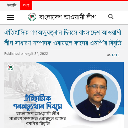
ইংরেজি
বাংলা
ঐতিহাসিক গণঅভ্যুত্থান দিবসে বাংলাদেশ আওয়ামী
খবর
লীগ সাধারণ সম্পাদক ওবায়দুল কাদের এমপি’র বিবৃতি
দলের
খবর
Published on জানুয়ারি 24, 2022
1510
বিশেষ
নিবন্ধ
বিশেষ
প্রতিবেদন
মতামত
উন্নয়নের
বাংলাদেশ
নিউজলেটার