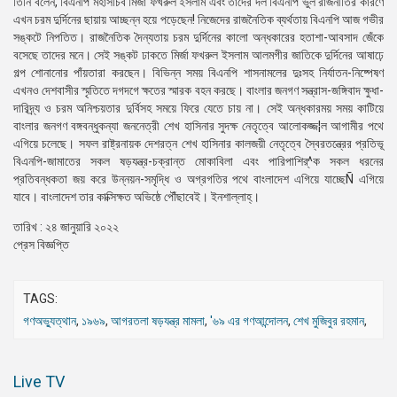
তিনি বলেন, বিএনপি মহাসচিব মির্জা ফখরুল ইসলাম এবং তাদের দল বিএনপি ভুল রাজনীতির কারণে
এখন চরম দুর্দিনের ছায়ায় আচ্ছন্ন হয়ে পড়েছেন! নিজেদের রাজনৈতিক ব্যর্থতায় বিএনপি আজ গভীর
সঙ্কটে নিপতিত। রাজনৈতিক দৈন্যতায় চরম দুর্দিনের কালো অন্ধকারের হতাশা-আবসাদ জেঁকে
বসেছে তাদের মনে। সেই সঙ্কট ঢাকতে মির্জা ফখরুল ইসলাম আলমগীর জাতিকে দুর্দিনের আষাঢ়ে
গল্প শোনানোর পাঁয়তারা করছেন। বিভিন্ন সময় বিএনপি শাসনামলের দুঃসহ নির্যাতন-নিষ্পেষণ
এখনও দেশবাসীর স্মৃতিতে দগদগে ক্ষতের স্মারক বহন করছে। বাংলার জনগণ সন্ত্রাস-জঙ্গিবাদ ক্ষুধা-
দারিদ্র্য ও চরম অনিশ্চয়তার দুর্বিসহ সময়ে ফিরে যেতে চায় না। সেই অন্ধকারময় সময় কাটিয়ে
বাংলার জনগণ বঙ্গবন্ধুকন্যা জননেত্রী শেখ হাসিনার সুদক্ষ নেতৃত্বে আলোকজ্জ¦ল আগামীর পথে
এগিয়ে চলেছে। সফল রাষ্ট্রনায়ক দেশরত্ন শেখ হাসিনার কালজয়ী নেতৃত্বে স্বৈরতন্ত্রের প্রতিভূ
বিএনপি-জামাতের সকল ষড়যন্ত্র-চক্রান্ত মোকাবিলা এবং পারিপাশির্^ক সকল ধরনের
প্রতিবন্ধকতা জয় করে উন্নয়ন-সমৃদ্ধি ও অগ্রগতির পথে বাংলাদেশ এগিয়ে যাচ্ছেÑ এগিয়ে
যাবে। বাংলাদেশ তার কাক্সিক্ষত অভিষ্ঠে পৌঁছাবেই। ইনশাল্লাহ্।
তারিখ : ২৪ জানুয়ারি ২০২২
প্রেস বিজ্ঞপ্তি
TAGS:
গণঅভ্যুত্থান
,
১৯৬৯
,
আগরতলা ষড়যন্ত্র মামলা
,
'৬৯ এর গণআন্দোলন
,
শেখ মুজিবুর রহমান
,
Live TV