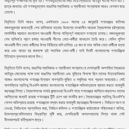
অভূতপূর্ব গণজাগরণের সৃষ্টি হয়। গণঅভ্যুত্থানের মধ্য দিয়ে স্বৈরাচার আইয়ুব খানের পতন ঘটে।
ছাত্র-জনতার এই গণঅভ্যুত্থান বাঙালির স্বাধিকার ও স্বাধীনতা সংগ্রামকে আরও বেগবান করে
তোলো।
বিবৃতিতে তিনি আরও বলেন, একইভাবে ১৯৮৮ সালের ২৪ জানুয়ারি গণতন্ত্রের বাতিঘর
বঙ্গবন্ধুকন্যা জননেত্রী শেখ হাসিনাকে হত্যার উদ্দেশ্যে তৎকালীন আরেক স্বৈরশাসক চট্টগ্রামের
লালদিঘীর ময়দানে বাংলাদেশ আওয়ামী লীগের শান্তিপূর্ণ সমাবেশে গণহত্যা চালায়। বঙ্গবন্ধুকন্যা
শেখ হাসিনা’র প্রাণ রক্ষায় আওয়ামী লীগের নেতা-কর্মীরা মানবঢাল তৈরি করে। সেদিন পুলিশ
আওয়ামী লীগ নেতা-কর্মীদের উপর নির্বিচারে গুলি চালিয়ে ২৪ জন বা তার অধিক নেতা-কর্মীকে হত্যা
করে এবং আহত হয় কমপক্ষে দুই শতাধিক নেতা-কর্মী। তাই দিনটি বাংলাদেশের গণতান্ত্রিক
ইতিহাসে নৃশংসতম কালো দিন।
বিবৃতিতে তিনি বলেন, বাঙালির স্বাধিকার ও স্বাধীনতা সংগ্রামে যে দেশদ্রোহী অপশক্তি স্বৈরচার
আইয়ুব-মোনেমের পক্ষে তথা বাঙালির স্বাধীনতা এবং মুক্তির বিপক্ষে ছিল তাদের উত্তরাধিকার
আজও বাংলাদেশের গণতন্ত্র-উন্নয়ন অগগ্রতি-মুক্তি ও সমৃদ্ধির পথে প্রধান অন্তরায়। সেই
অপশক্তির প্রতিভূ বিএনপি-জামাত বাংলাদেশের গণতান্ত্রিক অভিযাত্রাকে ব্যাহত করতে নানামুখী
ষড়যন্ত্রে লিপ্ত। স্বৈরশাসনের গর্ভের জন্মনেওয়া বিএনপি গায়ে গণতন্ত্রের আস্তিন জড়ালেও তাদের
আস্তিনের মধ্যেই রয়েছে গণতন্ত্রের টুঁটি চেপে ধরা দানবীয় রূপ। স্বৈরতন্ত্রের প্রতিভূ বিএনপি’র
গোপন অভিপ্রায়ে রয়েছে গণতন্ত্রকে নস্যাৎ করার নানামুখী ষড়যন্ত্রের নীলনকশা। নির্বাচনে অংশ না
নেওয়া, নির্বাচনকে প্রশ্নবিদ্ধ করা, নির্বাচন কমিশন ও গণতান্ত্রিক কাঠামোকে শক্তিকরণে অনিহা,
উদ্দেশ্যপ্রণোদিতভাবে বিভ্রান্তি সৃষ্টি করা, দেশবিরোধী অপতৎপরতায় লিপ্ত থাকা সেই
নীলনকশারই বর্হিপ্রকাশ মাত্র।