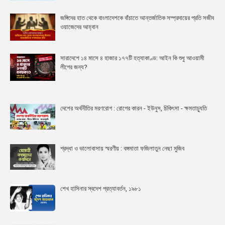
জঙ্গিদের হাত থেকে বাংলাদেশকে বাঁচাতে আন্তর্জাতিক সম্প্রদায়ের প্রতি সজীব
ওয়াজেদের আহ্বান
সারাদেশে ১৪ মাসে ৪ হাজার ১৭৭টি হত্যাকাণ্ড: আইন কি শুধু আওয়ামী
লীগের জন্য?
দেশের অর্থনীতির মরণরোগ : রোগের কারন - ইউনুস, চিকিৎসা - ক্ষমতাচ্যুতি
শ্রদ্ধা ও ভালোবাসায় স্মরণীয় : বঙ্গমাতা ফজিলাতুন নেছা মুজিব
শেখ হাসিনার স্বদেশ প্রত্যাবর্তন, ১৯৮১