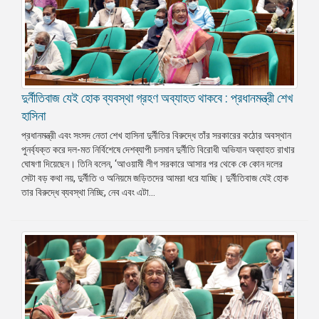
দুর্নীতিবাজ যেই হোক ব্যবস্থা গ্রহণ অব্যাহত থাকবে : প্রধানমন্ত্রী শেখ
হাসিনা
প্রধানমন্ত্রী এবং সংসদ নেতা শেখ হাসিনা দুর্নীতির বিরুদ্ধে তাঁর সরকারের কঠোর অবস্থান
পুনর্ব্যক্ত করে দল-মত নির্বিশেষে দেশব্যাপী চলমান দুর্নীতি বিরোধী অভিযান অব্যাহত রাখার
ঘোষণা দিয়েছেন। তিনি বলেন, ‘আওয়ামী লীগ সরকারে আসার পর থেকে কে কোন দলের
সেটা বড় কথা নয়, দুর্নীতি ও অনিয়মে জড়িতদের আমরা ধরে যাচ্ছি। দুর্নীতিবাজ যেই হোক
তার বিরুদ্ধে ব্যবস্থা নিচ্ছি, নেব এবং এটা...