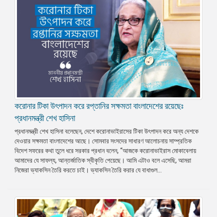
করোনার টিকা উৎপাদন করে রপ্তানির সক্ষমতা বাংলাদেশের রয়েছেঃ
প্রধানমন্ত্রী শেখ হাসিনা
প্রধানমন্ত্রী শেখ হাসিনা বলেছেন, দেশে করোনাভাইরাসের টিকা উৎপাদন করে অন্য দেশকে
দেওয়ার সক্ষমতা বাংলাদেশের আছে। সোমবার সংসদের সাধারণ আলোচনায় সাম্প্রতিক
বিদেশ সফরের কথা তুলে ধরে সরকার প্রধান বলেন, “আজকে করোনাভাইরাস মোকাবেলায়
আমাদের যে সাফল্য, আন্তর্জাতিক স্বীকৃতি পেয়েছে। আমি এটাও বলে এসেছি, আমরা
নিজেরা ভ্যাকসিন তৈরি করতে চাই। ভ্যাকসিন তৈরি করার যে বাধাগুল...