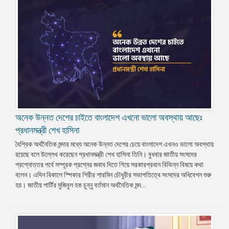
অনেক উন্নত দেশের চাইতে বাংলাদেশ এখনো ভালো অবস্থায় আছেঃ
প্রধানমন্ত্রী শেখ হাসিনা
বৈশ্বিক অর্থনৈতিক মন্দার মধ্যে অনেক উন্নত দেশের চেয়ে বাংলাদেশ এখনও ভালো অবস্থায়
রয়েছে বলে উল্লেখ করেছেন প্রধানমন্ত্রী শেখ হাসিনা তিনি। বুধবার জাতীয় সংসদের
প্রশ্নোত্তর পর্বে সম্পূরক প্রশ্নের জবাব দিতে গিয়ে সরকারপ্রধান বিভিন্ন বিষয়ে কথা
বলেন। এদিন বিকালে স্পিকার শিরীর শারমিন চৌধুরীর সভাপতিত্বে সংসদের অধিবেশন শুরু
হয়। জাতীয় পার্টির মুজিবুল হক চুন্নু বর্তমান অর্থনৈতিক মন্দ...