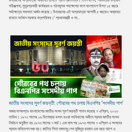
পরিকল্পনা, সুদূরপ্রসারী কার্যক্রম ও গঠনমূলক পদক্ষেপের ফলে বাংলাদেশ বিগত ১৫ বছরে
প্রেস
সর্বক্ষেত্রে সফলতা অর্জন করেছে। উন্নয়নের এই অগ্রযাত্রা আগামী ৫ বছরেও অব্যাহত
রিলিজ
রাখতে বর্তমান সরকার বদ্ধপরিকর।’ প্রধানমন্ত্রী ও সং...
প্রকাশনা
গ্যালারি
বিএনপি-
জামায়াত
সহিংসতা
সংগঠন
নির্বাচনী
ইশতেহার
জাতীয় সংসদের সুবর্ণ জয়ন্তী: গৌরবের পথ চলায় বিএনপির ‘সংসদীয় পাপ’
অজয় দাশগুপ্তঃ বাংলাদেশের জাতীয় সংসদ সুবর্ণ জয়ন্তী পালন করেছে ৭ এপ্রিল, ২০২৩
তারিখ। ১৯৭২ সালের ১৬ ডিসেম্বর বলবৎ হওয়া সংবিধানের অধীনে প্রথম জাতীয় সংসদ
নির্বাচন অনুষ্ঠিত হয় ১৯৭৩ সালের ৭ মার্চ। এক মাস পর ১৯৭৩ সালের ৭ এপ্রিল এ সংসদের
প্রথম অধিবেশন শুরু হয়। জাতির পিতা বঙ্গবন্ধু শেখ মুজিবুর রহমান এক বছর আগে এ