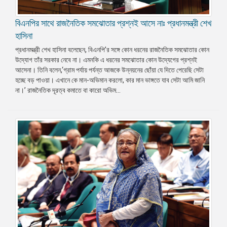
বিএনপির সাথে রাজনৈতিক সমঝোতার প্রশ্নই আসে নাঃ প্রধানমন্ত্রী শেখ
হাসিনা
প্রধানমন্ত্রী শেখ হাসিনা বলেছেন, বিএনপি’র সঙ্গে কোন ধরনের রাজনৈতিক সমঝোতার কোন
উদ্যোগ তাঁর সরকার নেবে না। এমনকি এ ধরনের সমঝোতার কোন উদ্যেগের প্রশ্নই
আসেনা। তিনি বলেন,‘গ্রাম পর্যায় পর্যন্ত আজকে উন্নয়নের ছোঁয়া যে দিতে পেরেছি সেটা
হচ্ছে বড় পাওয়া। এখানে কে মান-অভিমান করলো, কার মান ভাঙ্গতে যাব সেটা আমি জানি
না।’ রাজনৈতিক দূরত্ব কমাতে বা কারো অভিম...