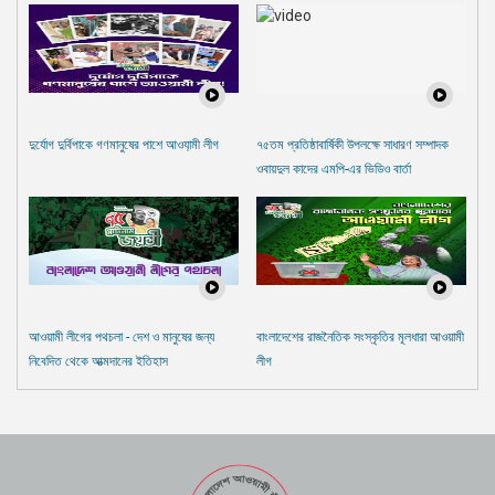
দুর্যোগ দুর্বিপাকে গণমানুষের পাশে আওযা়মী লীগ
৭৫তম প্রতিষ্ঠাবার্ষিকী উপলক্ষে সাধারণ সম্পাদক
ওবায়দুল কাদের এমপি-এর ভিডিও বার্তা
আওয়ামী লীগের পথচলা - দেশ ও মানুষের জন্য
বাংলাদেশের রাজনৈতিক সংস্কৃতির মূলধারা আওয়ামী
নিবেদিত থেকে আত্মদানের ইতিহাস
লীগ