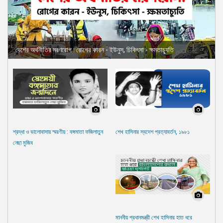
দেশের অর্থনীতির মরণরোগ : রোগের কারন - ইউনুস, চিকিৎসা - ক্ষমতাচ্যুতি
শ্রদ্ধা ও ভালোবাসায় স্মরণীয় : বঙ্গমাতা ফজিলাতুন
শেখ হাসিনার স্বদেশ প্রত্যাবর্তন, ১৯৮১
নেছা মুজিব
মাননীয় প্রধানমন্ত্রী শেখ হাসিনার হাত ধরে