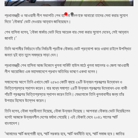
প্রেস
রিলিজ
প্রধানমন্ত্রী ও আওয়ামী লীগ সভাপতি শেখ হাসিনা জনগণকে আবারো তাদের সেবা করার সুযোগ
দিতে ‘নৌকায়’ ভোট দেওয়ার আহ্বান জানিয়েছেন।
প্রকাশনা
শেখ হাসিনা বলেন, ‘নৌকা মার্কায় ভোট দিয়ে আরেক বার সেবা করার সুযোগ দেবেন, সেই আহ্বান
জানাই।’
গ্যালারি
তিনি আগামীর নির্বাচনে তাঁর নির্বাচনী প্রতীক নৌকায় ভোট প্রত্যাশা করে ওয়াদা চাইলে উপস্থিত
বিএনপি-
জনতা দুই হাত তুলে সমম্বরে সাড়া দেন।
জামায়াত
সহিংসতা
প্রধানমন্ত্রী শেখ হাসিনা আজ বিকেলে খুলনা সার্কিট হাউস মাঠে খুলনা মহানগর ও জেলা আওয়ামী
লীগ আয়োজিত এক মহাসমাবেশে প্রধান অতিথির ভাষণে একথা বলেন।
সংগঠন
সমাবেশের আগে তিনি এখানে মোট ২৫৯৩ কোটি ব্যয়ে ২৯টি উন্নয়ন প্রকল্পের উদ্বোধন ও
নির্বাচনী
ভিত্তিপ্রস্তর স্থাপন করেন। যার মধ্যে সমাপ্ত ২৪টি উন্নয়ন প্রকল্পের উদ্বোধন এবং বাকী
ইশতেহার
পাঁচটি প্রকল্পের ভিত্তিপ্রস্তর স্থাপন করেন তিনি। যেগুলোকে তিনি খুলনাবাসীর জন্য তাঁর
উপহার হিসেবে উল্লেখ করেন।
তিনি বলেন, নৌকা স্বাধীনতা দিয়েছে, নৌকা উন্নয়ন দিয়েছে। আপনারা নৌকায় ভোট দিয়েছিলেন
বলেই আজকে উন্নয়নশীল দেশের মর্যাদা পেয়েছি। এই নৌকাই দেবে ২০৪১ সালের স্মার্ট
বাংলাদেশ।
‘আমাদের স্মার্ট জনগোষ্ঠী হবে, স্মার্ট সরকার হবে, স্মার্ট অর্থনীতি হবে, স্মার্ট সমাজ হবে। জাতির