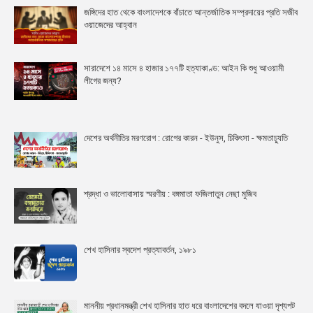
জঙ্গিদের হাত থেকে বাংলাদেশকে বাঁচাতে আন্তর্জাতিক সম্প্রদায়ের প্রতি সজীব
ওয়াজেদের আহ্বান
সারাদেশে ১৪ মাসে ৪ হাজার ১৭৭টি হত্যাকাণ্ড: আইন কি শুধু আওয়ামী
লীগের জন্য?
দেশের অর্থনীতির মরণরোগ : রোগের কারন - ইউনুস, চিকিৎসা - ক্ষমতাচ্যুতি
শ্রদ্ধা ও ভালোবাসায় স্মরণীয় : বঙ্গমাতা ফজিলাতুন নেছা মুজিব
শেখ হাসিনার স্বদেশ প্রত্যাবর্তন, ১৯৮১
মাননীয় প্রধানমন্ত্রী শেখ হাসিনার হাত ধরে বাংলাদেশের বদলে যাওয়া দৃশ্যপট