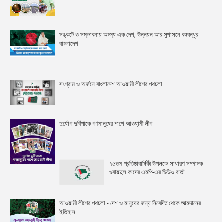
সঙ্কটে ও সম্ভাবনায় অদম্য এক দেশ, উন্নয়ন আর সুশাসনে বঙ্গবন্ধুর
বাংলাদেশ
সংগ্রাম ও অর্জনে বাংলাদেশ আওয়ামী লীগের পথচলা
দুর্যোগ দুর্বিপাকে গণমানুষের পাশে আওযা়মী লীগ
৭৫তম প্রতিষ্ঠাবার্ষিকী উপলক্ষে সাধারণ সম্পাদক
ওবায়দুল কাদের এমপি-এর ভিডিও বার্তা
আওয়ামী লীগের পথচলা - দেশ ও মানুষের জন্য নিবেদিত থেকে আত্মদানের
ইতিহাস