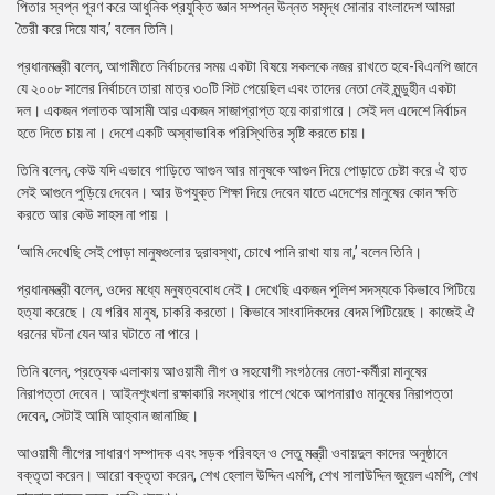
পিতার স্বপ্ন পূরণ করে আধুনিক প্রযুক্তি জ্ঞান সম্পন্ন উন্নত সমৃদ্ধ সোনার বাংলাদেশ আমরা
তৈরী করে দিয়ে যাব,’ বলেন তিনি।
প্রধানমন্ত্রী বলেন, আগামীতে নির্বাচনের সময় একটা বিষয়ে সকলকে নজর রাখতে হবে-বিএনপি জানে
যে ২০০৮ সালের নির্বাচনে তারা মাত্র ৩০টি সিট পেয়েছিল এবং তাদের নেতা নেই মুন্ডুহীন একটা
দল। একজন পলাতক আসামী আর একজন সাজাপ্রাপ্ত হয়ে কারাগারে। সেই দল এদেশে নির্বাচন
হতে দিতে চায় না। দেশে একটি অস্বাভাবিক পরিস্থিতির সৃষ্টি করতে চায়।
তিনি বলেন, কেউ যদি এভাবে গাড়িতে আগুন আর মানুষকে আগুন দিয়ে পোড়াতে চেষ্টা করে ঐ হাত
সেই আগুনে পুড়িয়ে দেবেন। আর উপযুক্ত শিক্ষা দিয়ে দেবেন যাতে এদেশের মানুষের কোন ক্ষতি
করতে আর কেউ সাহস না পায় ।
‘আমি দেখেছি সেই পোড়া মানুষগুলোর দুরাবস্থা, চোখে পানি রাখা যায় না,’ বলেন তিনি।
প্রধানমন্ত্রী বলেন, ওদের মধ্যে মনুষত্ববোধ নেই। দেখেছি একজন পুলিশ সদস্যকে কিভাবে পিটিয়ে
হত্যা করেছে। যে গরিব মানুষ, চাকরি করতো। কিভাবে সাংবাদিকদের বেদম পিটিয়েছে। কাজেই ঐ
ধরনের ঘটনা যেন আর ঘটাতে না পারে।
তিনি বলেন, প্রত্যেক এলাকায় আওয়ামী লীগ ও সহযোগী সংগঠনের নেতা-কর্মীরা মানুষের
নিরাপত্তা দেবেন। আইনশৃংখলা রক্ষাকারি সংস্থার পাশে থেকে আপনারাও মানুষের নিরাপত্তা
দেবেন, সেটাই আমি আহ্বান জানাচ্ছি।
আওয়ামী লীগের সাধারণ সম্পাদক এবং সড়ক পরিবহন ও সেতু মন্ত্রী ওবায়দুল কাদের অনুষ্ঠানে
বক্তৃতা করেন। আরো বক্তৃতা করেন, শেখ হেলাল উদ্দিন এমপি, শেখ সালাউদ্দিন জুয়েল এমপি, শেখ