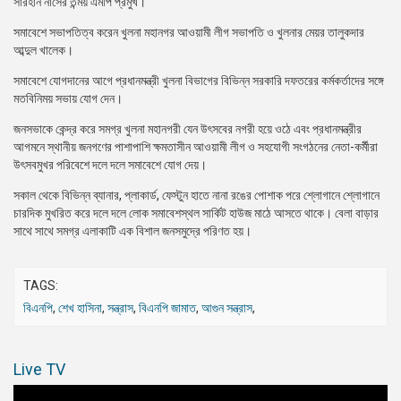
সারহান নাসের তন্ময় এমপি প্রমুখ।
সমাবেশে সভাপতিত্ব করেন খুলনা মহানগর আওয়ামী লীগ সভাপতি ও খুলনার মেয়র তালুকদার
আব্দুল খালেক।
সমাবেশে যোগদানের আগে প্রধানমন্ত্রী খুলনা বিভাগের বিভিন্ন সরকারি দফতরের কর্মকর্তাদের সঙ্গে
মতবিনিময় সভায় যোগ দেন।
জনসভাকে কেন্দ্র করে সমগ্র খুলনা মহানগরী যেন উৎসবের নগরী হয়ে ওঠে এবং প্রধানমন্ত্রীর
আগমনে স্থানীয় জনগণের পাশাপাশি ক্ষমতাসীন আওয়ামী লীগ ও সহযোগী সংগঠনের নেতা-কর্মীরা
উৎসবমুখর পরিবেশে দলে দলে সমাবেশে যোগ দেয়।
সকাল থেকে বিভিন্ন ব্যানার, প্লাকার্ড, ফেস্টুন হাতে নানা রঙের পোশাক পরে শ্লোগানে শ্লোগানে
চারদিক মুখরিত করে দলে দলে লোক সমাবেশস্থল সার্কিট হাউজ মাঠে আসতে থাকে। বেলা বাড়ার
সাথে সাথে সমগ্র এলাকাটি এক বিশাল জনসমুদ্রে পরিণত হয়।
TAGS:
বিএনপি
,
শেখ হাসিনা
,
সন্ত্রাস
,
বিএনপি জামাত
,
আগুন সন্ত্রাস
,
Live TV