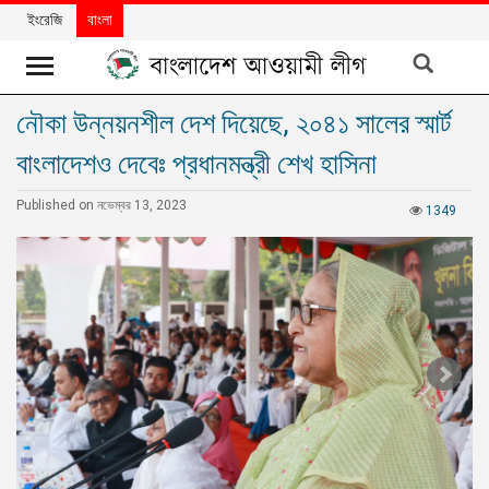
ইংরেজি
বাংলা
নৌকা উন্নয়নশীল দেশ দিয়েছে, ২০৪১ সালের স্মার্ট
খবর
বাংলাদেশও দেবেঃ প্রধানমন্ত্রী শেখ হাসিনা
দলের
খবর
Published on নভেম্বর 13, 2023
1349
বিশেষ
নিবন্ধ
বিশেষ
প্রতিবেদন
মতামত
উন্নয়নের
বাংলাদেশ
নিউজলেটার