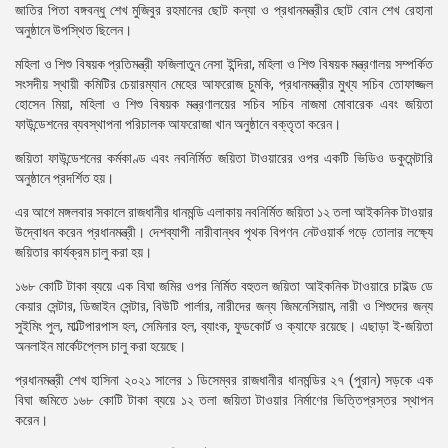
জাতির পিতা বঙ্গবন্ধু শেখ মুজিবুর রহমানের ছোট কন্যা ও প্রধানমন্ত্রীর ছোট বোন শেখ রেহানা
অনুষ্ঠানে উপস্থিত ছিলেন।
মহিলা ও শিশু বিষয়ক প্রতিমন্ত্রী ফজিলাতুন নেসা ইন্দিরা, মহিলা ও শিশু বিষয়ক মন্ত্রণালয় সম্পর্কিত
সংসদীয় স্থায়ী কমিটির চেয়ারম্যান মেহের আফরোজ চুমকি, প্রধানমন্ত্রীর মুখ্য সচিব তোফাজ্জল
হোসেন মিয়া, মহিলা ও শিশু বিষয়ক মন্ত্রণালয়ের সচিব সচিব নাজমা মোবারেক এবং জয়িতা
ফাউন্ডেশনের ব্যবস্থাপনা পরিচালক আফরোজা খান অনুষ্ঠানে বক্তৃতা করেন।
জয়িতা ফাউন্ডেশনের কর্মকাণ্ড এবং নবনির্মিত জয়িতা টাওয়ারের ওপর একটি ভিডিও ডকুমেন্টারি
অনুষ্ঠানে প্রদর্শিত হয়।
এর আগে মঙ্গলবার সকালে রাজধানীর ধানমন্ডি এলাকায় নবনির্মিত জয়িতা ১২ তলা আইকনিক টাওয়ার
উদ্বোধন করেন প্রধানমন্ত্রী। দেশব্যাপী নারীবান্ধব পৃথক বিপণন নেটওয়ার্ক গড়ে তোলার লক্ষ্যে
জয়িতার কার্যক্রম চালু করা হয়।
১৬৮ কোটি টাকা ব্যয়ে এক বিঘা জমির ওপর নির্মিত বহুতল জয়িতা আইকনিক টাওয়ারে চাইল্ড ডে
কেয়ার সেন্টার, ডিজাইন সেন্টার, বিউটি পার্লার, নারীদের জন্য জিমনেসিয়াম, নারী ও শিশুদের জন্য
সুইমিং পুল, মাল্টিপারপাস হল, সেমিনার হল, ব্যাংক, ফুডকোর্ট ও ক্যাফে রয়েছে। এছাড়া ই-জয়িতা
অনলাইন মার্কেটপ্লেস চালু করা হয়েছে।
প্রধানমন্ত্রী শেখ হাসিনা ২০২১ সালের ১ ডিসেম্বর রাজধানীর ধানমন্ডির ২৭ (পুরান) সড়কে এক
বিঘা জমিতে ১৬৮ কোটি টাকা ব্যয়ে ১২ তলা জয়িতা টাওয়ার নির্মাণের ভিত্তিপ্রস্তর স্থাপন
করেন।