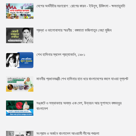
দেশের অর্থনীতির মরণরোগ : রোগের কারন - ইউনুস, চিকিৎসা - ক্ষমতাচ্যুতি
শ্রদ্ধা ও ভালোবাসায় স্মরণীয় : বঙ্গমাতা ফজিলাতুন নেছা মুজিব
শেখ হাসিনার স্বদেশ প্রত্যাবর্তন, ১৯৮১
মাননীয় প্রধানমন্ত্রী শেখ হাসিনার হাত ধরে বাংলাদেশের বদলে যাওয়া দৃশ্যপট
সঙ্কটে ও সম্ভাবনায় অদম্য এক দেশ, উন্নয়ন আর সুশাসনে বঙ্গবন্ধুর
বাংলাদেশ
সংগ্রাম ও অর্জনে বাংলাদেশ আওয়ামী লীগের পথচলা