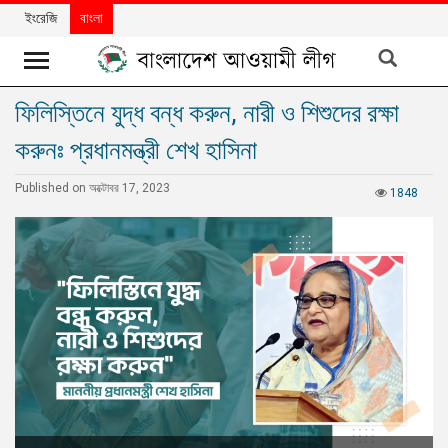
ইংরেজি
বাংলা
ফিলিস্তিনে যুদ্ধ বন্ধ করুন, নারী ও শিশুদের রক্ষা
খবর
করুনঃ প্রধানমন্ত্রী শেখ হাসিনা
দলের
খবর
Published on অক্টোবর 17, 2023
1848
বিশেষ
নিবন্ধ
বিশেষ
প্রতিবেদন
মতামত
উন্নয়নের
বাংলাদেশ
নিউজলেটার