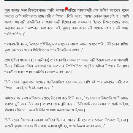
প্রেস
যুদ্ধ বন্ধের জন্য বিশ্বনেতাদের প্রতি আহ্বান জানিয়ে প্রধানমন্ত্রী শেখ হাসিনা বলেছেন, যুদ্ধে
রিলিজ
সবচেয়ে বেশি ক্ষতিগ্রস্ত হচ্ছে নারী ও শিশুরা। তিনি বলেন, ‘আমরা কোনও যুদ্ধ চাই না। আমি
একজন শুধু নারী রাজনীতিক বা প্রধানমন্ত্রী হিসেবে নয়, একজন মা হিসেবে বিশ্বনেতাদের কাছে
প্রকাশনা
অনুরোধ করবো—আপনারা বন্ধ করেন এই যুদ্ধ। বন্ধ করেন এই অস্ত্রের খেলা। এই অস্ত্র
প্রতিযোগিতা।’
গ্যালারি
প্রধানমন্ত্রী বলেন, ‘আজকে পৃথিবীজুড়ে এক যুদ্ধের দামামা আমরা দেখতে পাই। ইউক্রেন-রাশিয়া
বিএনপি-
যুদ্ধ, তারমধ্যে আবার ফিলিস্তিনের ওপর ইসরাইলের হামলা।’
জামায়াত
শেখ হাসিনা মঙ্গলবার (১৭ অক্টোবর) তার সরকারি বাসভবন গণভবনে নারী উদ্যোক্তা এবং আওয়ামী
সহিংসতা
লীগের বিভিন্ন মহিলা অঙ্গসংগঠনের নেতাদের উপস্থিতিতে অনুষ্ঠিত জয়িতা টাওয়ার উদ্বোধন
পরবর্তী সমাবেশে প্রধান অতিথির ভাষণে এ কথা বলেন।
সংগঠন
তিনি বলেন, ‘যুদ্ধ হলে অস্ত্রের প্রতিযোগিতা হলে সবচেয়ে বেশি কষ্ট পায় আমাদের নারী এবং
নির্বাচনী
শিশুরা। তারাই বেশি কষ্ট ভোগ করে।’
ইশতেহার
আমাদের সব রকম অভিজ্ঞতা রয়েছে উল্লেখ করে তিনি বলেন, ’৭১ সালে পাকিস্তানি আর্মি আমার
বাবাকে বন্দি করে নিয়ে যায়। তারপর মাকে বন্দি করে। তিনি ছোট বোন রেহানা ও ছোট ভাইসহ
বন্দিখানায় ছিলেন। এমনকি তিনি সে সময় অন্তঃসত্ত্বাও ছিলেন।
তিনি বলেন, ‘আমাদের কোনও ফার্নিচার ছিল না, খাবার কী হবে তার কোনও নিশ্চয়তা ছিল না।
কাজেই যুদ্ধের সময় যে কী ভয়াবহ অবস্থা সৃষ্টি হয়, সে অভিজ্ঞতা আমার আছে।’