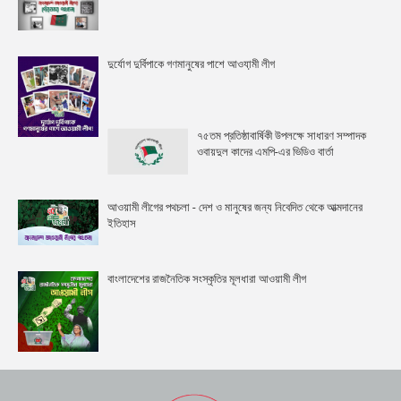
দুর্যোগ দুর্বিপাকে গণমানুষের পাশে আওযা়মী লীগ
৭৫তম প্রতিষ্ঠাবার্ষিকী উপলক্ষে সাধারণ সম্পাদক
ওবায়দুল কাদের এমপি-এর ভিডিও বার্তা
আওয়ামী লীগের পথচলা - দেশ ও মানুষের জন্য নিবেদিত থেকে আত্মদানের
ইতিহাস
বাংলাদেশের রাজনৈতিক সংস্কৃতির মূলধারা আওয়ামী লীগ