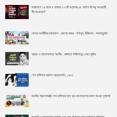
সারাদেশে ১৪ মাসে ৪ হাজার ১৭৭টি হত্যাকাণ্ড: আইন কি শুধু আওয়ামী
লীগের জন্য?
দেশের অর্থনীতির মরণরোগ : রোগের কারন - ইউনুস, চিকিৎসা - ক্ষমতাচ্যুতি
শ্রদ্ধা ও ভালোবাসায় স্মরণীয় : বঙ্গমাতা ফজিলাতুন নেছা মুজিব
শেখ হাসিনার স্বদেশ প্রত্যাবর্তন, ১৯৮১
মাননীয় প্রধানমন্ত্রী শেখ হাসিনার হাত ধরে বাংলাদেশের বদলে যাওয়া দৃশ্যপট
সঙ্কটে ও সম্ভাবনায় অদম্য এক দেশ, উন্নয়ন আর সুশাসনে বঙ্গবন্ধুর