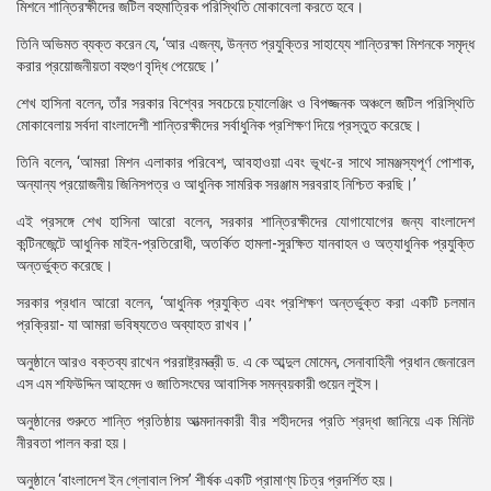
মিশনে শান্তিরক্ষীদের জটিল বহুমাত্রিক পরিস্থিতি মোকাবেলা করতে হবে।
তিনি অভিমত ব্যক্ত করেন যে, ‘আর এজন্য, উন্নত প্রযুক্তির সাহায্যে শান্তিরক্ষা মিশনকে সমৃদ্ধ
করার প্রয়োজনীয়তা বহুগুণ বৃদ্ধি পেয়েছে।’
শেখ হাসিনা বলেন, তাঁর সরকার বিশ্বের সবচেয়ে চ্যালেঞ্জিং ও বিপজ্জনক অঞ্চলে জটিল পরিস্থিতি
মোকাবেলায় সর্বদা বাংলাদেশী শান্তিরক্ষীদের সর্বাধুনিক প্রশিক্ষণ দিয়ে প্রস্তুত করেছে।
তিনি বলেন, ‘আমরা মিশন এলাকার পরিবেশ, আবহাওয়া এবং ভূখ-ের সাথে সামঞ্জস্যপূর্ণ পোশাক,
অন্যান্য প্রয়োজনীয় জিনিসপত্র ও আধুনিক সামরিক সরঞ্জাম সরবরাহ নিশ্চিত করছি।’
এই প্রসঙ্গে শেখ হাসিনা আরো বলেন, সরকার শান্তিরক্ষীদের যোগাযোগের জন্য বাংলাদেশ
কন্টিনজেন্টে আধুনিক মাইন-প্রতিরোধী, অতর্কিত হামলা-সুরক্ষিত যানবাহন ও অত্যাধুনিক প্রযুক্তি
অন্তর্ভুক্ত করেছে।
সরকার প্রধান আরো বলেন, ‘আধুনিক প্রযুক্তি এবং প্রশিক্ষণ অন্তর্ভুক্ত করা একটি চলমান
প্রক্রিয়া- যা আমরা ভবিষ্যতেও অব্যাহত রাখব।’
অনুষ্ঠানে আরও বক্তব্য রাখেন পররাষ্ট্রমন্ত্রী ড. এ কে আব্দুল মোমেন, সেনাবাহিনী প্রধান জেনারেল
এস এম শফিউদ্দিন আহমেদ ও জাতিসংঘের আবাসিক সমন্বয়কারী গুয়েন লুইস।
অনুষ্ঠানের শুরুতে শান্তি প্রতিষ্ঠায় আত্মদানকারী বীর শহীদদের প্রতি শ্রদ্ধা জানিয়ে এক মিনিট
নীরবতা পালন করা হয়।
অনুষ্ঠানে ‘বাংলাদেশ ইন গ্লোবাল পিস’ শীর্ষক একটি প্রামাণ্য চিত্র প্রদর্শিত হয়।