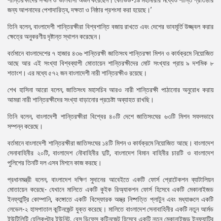
শান্তিরক্ষীদের সম্মান ও ভালবাসা অর্জন করেছেন। কোভিড-১৯ মহামারীর মধ্যেও শান্তি প্রতিষ্ঠার
জন্য আপনাদের পেশাদারিত্ব, দক্ষতা ও নিষ্ঠার প্রশংসা করা হয়েছে।’
তিনি বলেন, বাংলাদেশী শান্তিরক্ষীরা বিশ্বশান্তি বজায় রাখতে এবং দেশের ভাবমূর্তি উজ্জ্বল করার
ক্ষেত্রে অনুকরণীয় দৃষ্টান্ত স্থাপন করেছেন।
বর্তমানে বাংলাদেশের ৭ হাজার ৪৩৬ শান্তিরক্ষী জাতিসংঘ শান্তিরক্ষা মিশন ও কার্যক্রমে নিয়োজিত
আছে আর এই সংখ্যা বিশ্বব্যাপী মোতায়েন শান্তিরক্ষীদের মোট সংখ্যার প্রায় ৯ দশমিক ৮
শতাংশ। এর মধ্যে ৫৭২ জন বাংলাদেশী নারী শান্তিরক্ষীও রয়েছে।
শেখ হাসিনা আরো বলেন, জাতিসংঘ মহাসচিব আরও নারী শান্তিরক্ষী পাঠানোর অনুরোধ করায়
আমরা নারী শান্তিরক্ষীদের সংখ্যা বাড়ানোর প্রচেষ্টা অব্যাহত রাখছি।
তিনি বলেন, বাংলাদেশী শান্তিরক্ষীরা বিশ্বের ৪০টি দেশে জাতিসংঘের ৬৩টি মিশন সফলভাবে
সম্পন্ন করেছে।
বর্তমানে বাংলাদেশী শান্তিরক্ষীরা জাতিসংঘের ১৪টি মিশন ও কার্যক্রমে নিয়োজিত আছে। বাংলাদেশ
সেনাবাহিনীর ২০টি, বাংলাদেশ নৌবাহিনীর দুটি, বাংলাদেশ বিমান বাহিনীর চারটি ও বাংলাদেশ
পুলিশের তিনটি দল এসব মিশনে কাজ করছে।
প্রধানমন্ত্রী বলেন, বাংলাদেশ দক্ষিণ সুদানের আবেইতে একটি ফোর্স প্রোটেকশন ব্যাটালিয়ন
মোতায়েন করেছে- যেখানে মালিতে একটি কুইক রিঅ্যাকশন ফোর্স হিসেবে একটি মেকানাইজড
ইনফ্যান্ট্রি কোম্পানি, কঙ্গোতে একটি বিস্ফোরক অস্ত্র নিষ্পত্তি প্লাটুন এবং মধ্যাঞ্চলে একটি
লেভেল-২ হাসপাতাল কন্টিনজেন্ট যুক্ত করেছে। মালিতে বাংলাদেশ সেনাবাহিনীর একটি নতুন আর্মড
ইউটিলিটি হেলিকপ্টার ইউনিট, বেস ডিফেন্স কন্টিনজেন্ট হিসেবে একটি নতুন মেকানাইজড ইনফ্যান্ট্রি