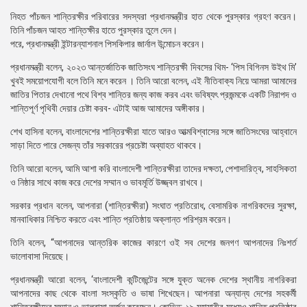
নিহত পাঁচজন শান্তিরক্ষীর পরিবারের সদস্যরা প্রধানমন্ত্রীর হাত থেকে পুরস্কার গ্রহণ করেন।
তিনি পাঁচজন আহত শান্তিক্ষীর হাতে পুরস্কার তুলে দেন।
পরে, প্রধানমন্ত্রী ইন্টারন্যাশনাল পিসকিপার জার্নাল উন্মোচন করেন।
প্রধানমন্ত্রী বলেন, ২০২৩ আন্তর্জাতিক জাতিসংঘ শান্তিরক্ষী দিবসের থিম- ‘পিস বিগিনস উইথ মি’
খুবই সময়োপযোগী বলে তিনি মনে করেন । তিনি আরো বলেন, এই নীতিবাক্য নিয়ে আমরা আমাদের
জাতির পিতার দেখানো পথে বিশ্ব শান্তির জন্য কাজ করব এবং ভবিষ্যৎ প্রজন্মকে একটি নিরাপদ ও
শান্তিপূর্ণ পৃথিবী দেয়ার চেষ্টা করব- এটাই আজ আমাদের অঙ্গীকার।
শেখ হাসিনা বলেন, বাংলাদেশের শান্তিরক্ষীরা যাতে আরও আত্মবিশ্বাসের সঙ্গে জাতিসংঘের আহ্বানে
সাড়া দিতে পারে সেজন্য তাঁর সরকারের প্রচেষ্টা অব্যাহত থাকবে।
তিনি আরো বলেন, আমি আশা করি বাংলাদেশী শান্তিরক্ষীরা তাদের দক্ষতা, পেশাদারিত্ব, সাহসিকতা
ও নিষ্ঠার সাথে কাজ করে দেশের সম্মান ও ভাবমূর্তি উজ্জ্বল রাখবে।
সরকার প্রধান বলেন, আপনারা (শান্তিরক্ষীরা) সংঘাত প্রতিরোধ, বেসামরিক নাগরিকদের সুরক্ষা,
মানবাধিকার নিশ্চিত করতে এবং শান্তি প্রতিষ্ঠায় অক্লান্ত পরিশ্রম করেন।
তিনি বলেন, “আপনাদের আন্তরিক কাজের কারণে ওই সব দেশের জনগণ আপনাদের নিঃশর্ত
ভালোবাসা দিয়েছে।
প্রধানমন্ত্রী আরো বলেন, ‘বাংলাদেশী কন্টিজেন্টের সঙ্গে যুক্ত অনেক দেশের স্থানীয় নাগরিকরা
আপনাদের কাছ থেকে বাংলা সংস্কৃতি ও ভাষা শিখেছেন। আপনারা অন্যান্য দেশের সহকর্মী