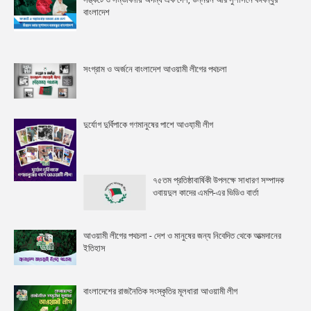
বাংলাদেশ
সংগ্রাম ও অর্জনে বাংলাদেশ আওয়ামী লীগের পথচলা
দুর্যোগ দুর্বিপাকে গণমানুষের পাশে আওযা়মী লীগ
৭৫তম প্রতিষ্ঠাবার্ষিকী উপলক্ষে সাধারণ সম্পাদক
ওবায়দুল কাদের এমপি-এর ভিডিও বার্তা
আওয়ামী লীগের পথচলা - দেশ ও মানুষের জন্য নিবেদিত থেকে আত্মদানের
ইতিহাস
বাংলাদেশের রাজনৈতিক সংস্কৃতির মূলধারা আওয়ামী লীগ