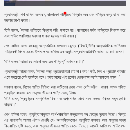
প্রেস
রিলিজ
প্রধানমন্ত্রী শেখ হাসিনা বলেছেন, বাংলাদেশ শান্তিতে বিশ্বাস করে এবং শান্তির জন্য যা যা করা
দরকার তা-ই করবে।
প্রকাশনা
তিনি বলেন, ‘আমরা শান্তিতে বিশ্বাস করি, সংঘাতে নয়। বাংলাদেশ সর্বদা শান্তিতে বিশ্বাস করে
এবং শান্তি প্রতিষ্ঠার জন্য যা যা করা দরকার সবই করবে।’
গ্যালারি
শেখ হাসিনা আজ বঙ্গবন্ধু আন্তর্জাতিক সম্মেলন কেন্দ্রে (বিআইসিসি) আন্তর্জাতিক জাতিসংঘ
বিএনপি-
শান্তিরক্ষী দিবস-২০২৩ উপলক্ষে আয়োজিত এক অনুষ্ঠানে প্রধান অতিথি’র ভাষণে এ কথা বলেন।
জামায়াত
সহিংসতা
তিনি বলেন, ‘আমরা যে কোনো সংঘাতের শান্তিপূর্ণ সমাধান চাই।’
সংগঠন
প্রধানমন্ত্রী আরো বলেন, ‘আমরা অস্ত্র প্রতিযোগিতা চাই না। কারণ নারী, শিশু ও প্রতিটি পরিবার
এতে সবচেয়ে বেশি দুর্ভোগে পড়ে। তাই তাদের এই দুর্ভোগ থেকে রক্ষা করাই আমাদের লক্ষ্য।’
নির্বাচনী
সরকার বলেন, বিশ্বে শান্তি নিশ্চিত করা অতীতের চেয়ে এখন বেশি কঠিন। কারণ, অশুভ শক্তি
ইশতেহার
প্রযুক্তি ব্যবহার করে মানুষের জীবনের শান্তি কেড়ে নিচ্ছে।
তিনি বলেন, ‘প্রযুক্তির সাম্প্রতিক বিকাশ ও অগ্রগতির সাথে সাথে অশুভ শক্তির নতুন হুমকি
বাড়ছে।’
শেখ হাসিনা বলেন, প্রযুক্তি মানুষকে আর্থ-সামাজিক উন্নয়নসহ সব ক্ষেত্রে সুযোগ দিচ্ছে। কিন্তু
এর পাশাপাশি আমরা এটাও দেখছি যে- অপশক্তিগুলোও প্রযুক্তি ব্যবহার করে মানুষের মধ্যে
বিভ্রান্তি সৃষ্টি করছে এবং মানুষের জীবনের শান্তি কেড়ে নিচ্ছে। কাজেই জাতিসংঘ শান্তিরক্ষা