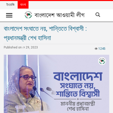
ইংরেজি
বাংলা
বাংলাদেশ সংঘাতে নয়, শান্তিতে বিশ্বাসী :
খবর
প্রধানমন্ত্রী শেখ হাসিনা
দলের
খবর
Published on মে 29, 2023
1245
বিশেষ
নিবন্ধ
বিশেষ
প্রতিবেদন
মতামত
উন্নয়নের
বাংলাদেশ
নিউজলেটার