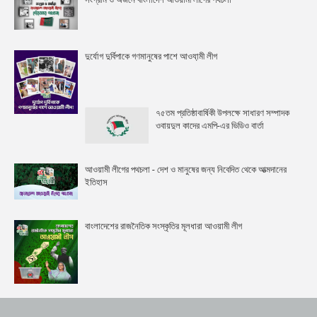
দুর্যোগ দুর্বিপাকে গণমানুষের পাশে আওযা়মী লীগ
৭৫তম প্রতিষ্ঠাবার্ষিকী উপলক্ষে সাধারণ সম্পাদক
ওবায়দুল কাদের এমপি-এর ভিডিও বার্তা
আওয়ামী লীগের পথচলা - দেশ ও মানুষের জন্য নিবেদিত থেকে আত্মদানের
ইতিহাস
বাংলাদেশের রাজনৈতিক সংস্কৃতির মূলধারা আওয়ামী লীগ