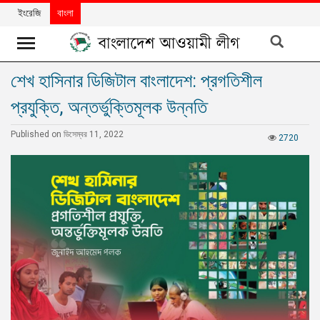
ইংরেজি
বাংলা
শেখ হাসিনার ডিজিটাল বাংলাদেশ: প্রগতিশীল
খবর
প্রযুক্তি, অন্তর্ভুক্তিমূলক উন্নতি
দলের
খবর
Published on ডিসেম্বর 11, 2022
2720
বিশেষ
নিবন্ধ
বিশেষ
প্রতিবেদন
মতামত
উন্নয়নের
বাংলাদেশ
নিউজলেটার