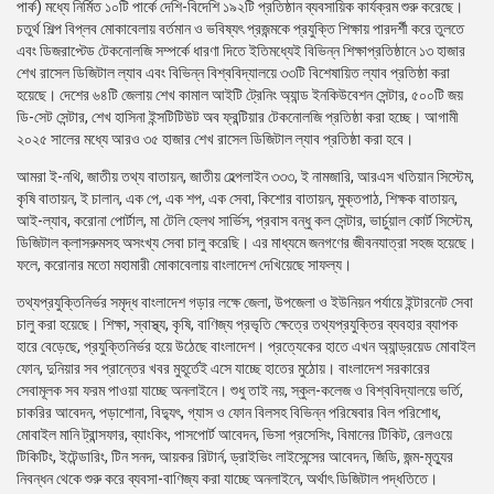
পার্ক) মধ্যে নির্মিত ১০টি পার্কে দেশি-বিদেশি ১৯২টি প্রতিষ্ঠান ব্যবসায়িক কার্যক্রম শুরু করেছে।
চতুর্থ শিল্প বিপ্লব মোকাবেলায় বর্তমান ও ভবিষ্যৎ প্রজন্মকে প্রযুক্তি শিক্ষায় পারদর্শী করে তুলতে
এবং ডিজরাপ্টেড টেকনোলজি সম্পর্কে ধারণা দিতে ইতিমধ্যেই বিভিন্ন শিক্ষাপ্রতিষ্ঠানে ১৩ হাজার
শেখ রাসেল ডিজিটাল ল্যাব এবং বিভিন্ন বিশ্ববিদ্যালয়ে ৩৩টি বিশেষায়িত ল্যাব প্রতিষ্ঠা করা
হয়েছে। দেশের ৬৪টি জেলায় শেখ কামাল আইটি ট্রেনিং অ্যান্ড ইনকিউবেশন সেন্টার, ৫০০টি জয়
ডি-সেট সেন্টার, শেখ হাসিনা ইন্সটিটিউট অব ফ্রন্টিয়ার টেকনোলজি প্রতিষ্ঠা করা হচ্ছে। আগামী
২০২৫ সালের মধ্যে আরও ৩৫ হাজার শেখ রাসেল ডিজিটাল ল্যাব প্রতিষ্ঠা করা হবে।
আমরা ই-নথি, জাতীয় তথ্য বাতায়ন, জাতীয় হেল্পলাইন ৩৩৩, ই নামজারি, আরএস খতিয়ান সিস্টেম,
কৃষি বাতায়ন, ই চালান, এক পে, এক শপ, এক সেবা, কিশোর বাতায়ন, মুক্তপাঠ, শিক্ষক বাতায়ন,
আই-ল্যাব, করোনা পোর্টাল, মা টেলি হেলথ সার্ভিস, প্রবাস বন্ধু কল সেন্টার, ভার্চুয়াল কোর্ট সিস্টেম,
ডিজিটাল ক্লাসরুমসহ অসংখ্য সেবা চালু করেছি। এর মাধ্যমে জনগণের জীবনযাত্রা সহজ হয়েছে।
ফলে, করোনার মতো মহামারী মোকাবেলায় বাংলাদেশ দেখিয়েছে সাফল্য।
তথ্যপ্রযুক্তিনির্ভর সমৃদ্ধ বাংলাদেশ গড়ার লক্ষে জেলা, উপজেলা ও ইউনিয়ন পর্যায়ে ইন্টারনেট সেবা
চালু করা হয়েছে। শিক্ষা, স্বাস্থ্য, কৃষি, বাণিজ্য প্রভৃতি ক্ষেত্রে তথ্যপ্রযুক্তির ব্যবহার ব্যাপক
হারে বেড়েছে, প্রযুক্তিনির্ভর হয়ে উঠেছে বাংলাদেশ। প্রত্যেকের হাতে এখন অ্যান্ড্রয়েড মোবাইল
ফোন, দুনিয়ার সব প্রান্তের খবর মুহূর্তেই এসে যাচ্ছে হাতের মুঠোয়। বাংলাদেশ সরকারের
সেবামূলক সব ফরম পাওয়া যাচ্ছে অনলাইনে। শুধু তাই নয়, স্কুল-কলেজ ও বিশ্ববিদ্যালয়ে ভর্তি,
চাকরির আবেদন, পড়াশোনা, বিদ্যুৎ, গ্যাস ও ফোন বিলসহ বিভিন্ন পরিষেবার বিল পরিশোধ,
মোবাইল মানি ট্রান্সফার, ব্যাংকিং, পাসপোর্ট আবেদন, ভিসা প্রসেসিং, বিমানের টিকিট, রেলওয়ে
টিকিটিং, ইটেন্ডারিং, টিন সনদ, আয়কর রিটার্ন, ড্রাইভিং লাইসেন্সের আবেদন, জিডি, জন্ম-মৃত্যুর
নিবন্ধন থেকে শুরু করে ব্যবসা-বাণিজ্য করা যাচ্ছে অনলাইনে, অর্থাৎ ডিজিটাল পদ্ধতিতে।