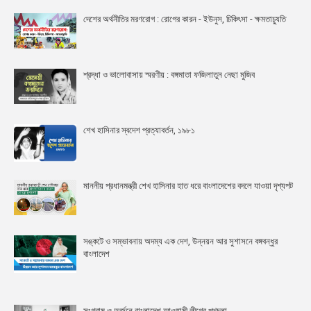
দেশের অর্থনীতির মরণরোগ : রোগের কারন - ইউনুস, চিকিৎসা - ক্ষমতাচ্যুতি
শ্রদ্ধা ও ভালোবাসায় স্মরণীয় : বঙ্গমাতা ফজিলাতুন নেছা মুজিব
শেখ হাসিনার স্বদেশ প্রত্যাবর্তন, ১৯৮১
মাননীয় প্রধানমন্ত্রী শেখ হাসিনার হাত ধরে বাংলাদেশের বদলে যাওয়া দৃশ্যপট
সঙ্কটে ও সম্ভাবনায় অদম্য এক দেশ, উন্নয়ন আর সুশাসনে বঙ্গবন্ধুর
বাংলাদেশ
সংগ্রাম ও অর্জনে বাংলাদেশ আওয়ামী লীগের পথচলা