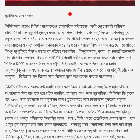
প্রেস
রিলিজ
জুনাইদ আহমেদ পলক:
ডিজিটাল বাংলাদেশ বিনির্মাণ বাংলাদেশের রাজনৈতিক ইতিহাসের একটি প্রেরণাদায়ী অঙ্গীকার।
প্রকাশনা
জাতির পিতা বঙ্গবন্ধু শেখ মুজিবুর রহমানের স্বপ্নের সোনার বাংলার আধুনিক রূপ তথ্যপ্রযুক্তি
সমৃদ্ধ বাংলাদেশ বিনির্মাণের লক্ষে প্রধানমন্ত্রী শেখ হাসিনা রূপকল্প ২০২১ ঘোষণা করেন। এ রূপকল্প
গ্যালারি
বাস্তবায়নের মাধ্যমে আধুনিক তথ্যপ্রযুক্তির প্রসারে বাংলাদেশ বিপ্লব সাধন করেছে। যে গতিতে
বিশ্বে প্রযুক্তির বিকাশ ঘটেছে তা সত্যিই অভাবনীয়। কিন্তু বঙ্গবন্ধু কন্যা প্রধানমন্ত্রী জননেত্রী
বিএনপি-
শেখ হাসিনার দিকনির্দেশনায় এবং আইসিটি উপদেষ্টা সজীব ওয়াজেদ জয়ের তত্ত্বাবধানে বাংলাদেশ
জামায়াত
বৈশ্বিক ডিজিটাল অগ্রগতি থেকে একটুও পিছিয়ে নেই। অদম্য গতিতে আমরা চলছি
সহিংসতা
তথ্যপ্রযুক্তির এক মহাসড়ক ধরে। আমাদের সাফল্য গাঁথা রয়েছে এ খাতে। যা সত্যিই গৌরব ও
আনন্দের। ডিজিটাল দেশ হিসেবে সারা বিশ্বের বুকে আত্মপ্রকাশ করেছে বাংলাদেশ।
সংগঠন
ডিজিটাল বিপ্লবের প্রেক্ষাপটে স্বাধীন বাংলাদেশে বিজ্ঞান, কারিগরি ও আধুনিক প্রযুক্তিনির্ভর
নির্বাচনী
বাংলাদেশের ভিত যার হাত ধরে রচিত হয়েছিল, তা তুলে ধরাও আজ প্রাসঙ্গিক। ডিজিটাল বিপ্লবের
ইশতেহার
শুরু ১৯৬৯ সালে ইন্টারনেট আবিষ্কারের ফলে। ইন্টারনেটের সঙ্গে ডিভাইসের যুক্ততা মানুষের
দৈনন্দিন জীবন, সংস্কৃতি, ব্যবসা-বাণিজ্য, উৎপাদনে প্রভাব ফেলতে শুরু করে। বিজ্ঞান, কারিগরি ও
প্রযুক্তিগত অগ্রগতির ফলে বিশ্বে উন্নয়ন দারুণ গতি পায়। জাতির পিতা বঙ্গবন্ধু শেখ মুজিবুর
রহমান এর গুরুত্ব গভীরভাবে উপলব্ধি করেন। কারণ, তিনি গড়তে চেয়েছিলেন সোনার বাংলা। তার
এ স্বপ্নের বাস্তবায়নে তিনি ছিলেন দৃঢ়প্রতিজ্ঞ। বঙ্গবন্ধু রাষ্ট্র পরিচালনার জন্য সময় পান মাত্র
সাড়ে তিন বছর। এ সময়ে প্রজ্ঞাবান ও বিচক্ষণ রাষ্ট্রনায়ক বঙ্গবন্ধু তার স্বপ্নের সোনার বাংলা
বিনির্মাণে কৃষি, শিক্ষা, স্বাস্থ্য, তথ্য ও যোগাযোগ প্রযুক্তিসহ এমন কোনো খাত নেই, যেখানে