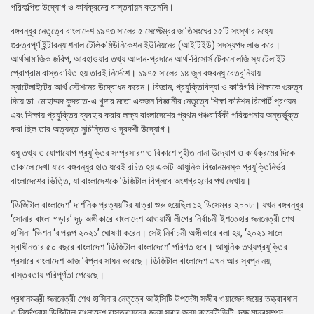
পরিকল্পিত উদ্যোগ ও কার্যক্রমের বাস্তবায়ন করেননি।
বঙ্গবন্ধুর নেতৃত্বে বাংলাদেশ ১৯৭৩ সালের ৫ সেপ্টেম্বর জাতিসংঘের ১৫টি সংস্থার মধ্যে
গুরুত্বপূর্ণ ইন্টারন্যাশনাল টেলিকমিউনিকেশন ইউনিয়নের (আইটিইউ) সদস্যপদ লাভ করে।
আর্থসামাজিক জরিপ, আবহাওয়ার তথ্য আদান-প্রদানে আর্থ-রিসোর্স টেকনোলজি স্যাটেলাইট
প্রোগ্রাম বাস্তবায়িত হয় তারই নির্দেশে। ১৯৭৫ সালের ১৪ জুন বঙ্গবন্ধু বেতবুনিয়ায়
স্যাটেলাইটের আর্থ স্টেশনের উদ্বোধন করেন। বিজ্ঞান, প্রযুক্তিবিদ্যা ও কারিগরি শিক্ষাকে গুরুত্ব
দিয়ে ডা. মোহাম্মদ কুদরাত-এ খুদার মতো একজন বিজ্ঞানীর নেতৃত্বে শিক্ষা কমিশন রিপোর্ট প্রণয়ন
এবং শিক্ষায় প্রযুক্তির ব্যবহার করার লক্ষ্য বাংলাদেশের প্রথম পঞ্চবার্ষিকী পরিকল্পনায় অন্তর্ভুক্ত
করা ছিল তার অত্যন্ত সুচিন্তিত ও দূরদর্শী উদ্যোগ।
শুধু তথ্য ও যোগাযোগ প্রযুক্তির সম্প্রসারণ ও বিকাশে গৃহীত নানা উদ্যোগ ও কার্যক্রমের দিকে
তাকালে দেখা যাবে বঙ্গবন্ধুর হাত ধরেই রচিত হয় একটি আধুনিক বিজ্ঞানমনস্ক প্রযুক্তিনির্ভর
বাংলাদেশের ভিত্তি, যা বাংলাদেশকে ডিজিটাল বিপ্লবে অংশগ্রহণের পথ দেখায়।
‘ডিজিটাল বাংলাদেশ’ দার্শনিক প্রত্যয়টির যাত্রা শুরু হয়েছিল ১২ ডিসেম্বর ২০০৮। যখন বঙ্গবন্ধুর
‘সোনার বাংলা গড়ার’ দৃঢ় অঙ্গীকারে বাংলাদেশ আওয়ামী লীগের নির্বাচনী ইশতেহার জননেত্রী শেখ
হাসিনা ‘ভিশন ‘রূপকল্প ২০২১’ ঘোষণা করেন। সেই নির্বাচনী অঙ্গীকারে বলা হয়, ‘২০২১ সালে
স্বাধীনতার ৫০ বছরে বাংলাদেশ ‘ডিজিটাল বাংলাদেশে’ পরিণত হবে। আধুনিক তথ্যপ্রযুক্তির
প্রসারে বাংলাদেশ আজ বিপ্লব সাধন করেছে। ডিজিটাল বাংলাদেশ এখন আর স্বপ্ন নয়,
বাস্তবতায় পরিপূর্ণতা পেয়েছে।
প্রধানমন্ত্রী জননেত্রী শেখ হাসিনার নেতৃত্বে আইসিটি উপদেষ্টা সজীব ওয়াজেদ জয়ের তত্ত্বাবধান
ও নির্দেশনায় ডিজিটাল বাংলাদেশ বাস্তবায়নের জন্য সবার জন্য কানেক্টিভিটি, দক্ষ মানবসম্পদ