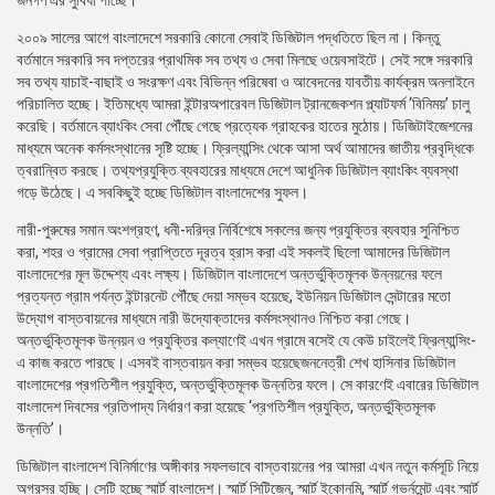
জনগণ এর সুবিধা পাচ্ছে।
২০০৯ সালের আগে বাংলাদেশে সরকারি কোনো সেবাই ডিজিটাল পদ্ধতিতে ছিল না। কিন্তু
বর্তমানে সরকারি সব দপ্তরের প্রাথমিক সব তথ্য ও সেবা মিলছে ওয়েবসাইটে। সেই সঙ্গে সরকারি
সব তথ্য যাচাই-বাছাই ও সংরক্ষণ এবং বিভিন্ন পরিষেবা ও আবেদনের যাবতীয় কার্যক্রম অনলাইনে
পরিচালিত হচ্ছে। ইতিমধ্যে আমরা ইন্টারঅপারেবল ডিজিটাল ট্রানজেকশন প্ল্যাটফর্ম ‘বিনিময়’ চালু
করেছি। বর্তমানে ব্যাংকিং সেবা পৌঁছে গেছে প্রত্যেক গ্রাহকের হাতের মুঠোয়। ডিজিটাইজেশনের
মাধ্যমে অনেক কর্মসংস্থানের সৃষ্টি হচ্ছে। ফ্রিল্যান্সিং থেকে আসা অর্থ আমাদের জাতীয় প্রবৃদ্ধিকে
ত্বরান্বিত করছে। তথ্যপ্রযুক্তি ব্যবহারের মাধ্যমে দেশে আধুনিক ডিজিটাল ব্যাংকিং ব্যবস্থা
গড়ে উঠেছে। এ সবকিছুই হচ্ছে ডিজিটাল বাংলাদেশের সুফল।
নারী-পুরুষের সমান অংশগ্রহণ, ধনী-দরিদ্র নির্বিশেষে সকলের জন্য প্রযুক্তির ব্যবহার সুনিশ্চিত
করা, শহর ও গ্রামের সেবা প্রাপ্তিতে দূরত্ব হ্রাস করা এই সকলই ছিলো আমাদের ডিজিটাল
বাংলাদেশের মূল উদ্দেশ্য এবং লক্ষ্য। ডিজিটাল বাংলাদেশে অন্তর্ভুক্তিমূলক উন্নয়নের ফলে
প্রত্যন্ত গ্রাম পর্যন্ত ইন্টারনেট পৌঁছে দেয়া সম্ভব হয়েছে, ইউনিয়ন ডিজিটাল সেন্টারের মতো
উদ্যোগ বাস্তবায়নের মাধ্যমে নারী উদ্যোক্তাদের কর্মসংস্থানও নিশ্চিত করা গেছে।
অন্তর্ভুক্তিমূলক উন্নয়ন ও প্রযুক্তির কল্যাণেই এখন গ্রামে বসেই যে কেউ চাইলেই ফ্রিল্যান্সিং-
এ কাজ করতে পারছে। এসবই বাস্তবায়ন করা সম্ভব হয়েছেজননেত্রী শেখ হাসিনার ডিজিটাল
বাংলাদেশের প্রগতিশীল প্রযুক্তি, অন্তর্ভুক্তিমূলক উন্নতির ফলে। সে কারণেই এবারের ডিজিটাল
বাংলাদেশ দিবসের প্রতিপাদ্য নির্ধারণ করা হয়েছে ‘প্রগতিশীল প্রযুক্তি, অন্তর্ভুক্তিমূলক
উন্নতি’।
ডিজিটাল বাংলাদেশ বিনির্মাণের অঙ্গীকার সফলভাবে বাস্তবায়নের পর আমরা এখন নতুন কর্মসূচি নিয়ে
অগ্রসর হচ্ছি। সেটি হচ্ছে স্মার্ট বাংলাদেশ। স্মার্ট সিটিজেন, স্মার্ট ইকোনমি, স্মার্ট গভর্নমেন্ট এবং স্মার্ট