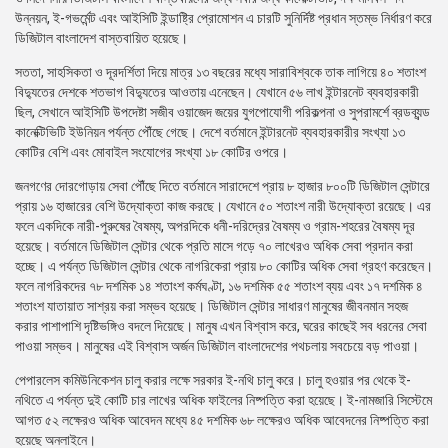
উন্নয়ন, ই-গভর্মেন্ট এবং আইসিটি ইন্ডাষ্ট্রি প্রোমোশন এ চারটি সুনির্দিষ্ট প্রধান স্তম্ভ নির্ধারণ করে
ডিজিটাল বাংলাদেশ বাস্তবায়িত হয়েছে।
সততা, সাহসিকতা ও দূরদর্শিতা দিয়ে মাত্র ১৩ বছরের মধ্যে সারাবিশ্বকে তাক লাগিয়ে ৪০ শতাংশ
বিদ্যুতের দেশকে শতভাগ বিদ্যুতের আওতায় এনেছেন। যেখানে ৫৬ লাখ ইন্টারনেট ব্যবহারকারী
ছিল, সেখানে আইসিটি উপদেষ্টা সজীব ওয়াজেদ জয়ের যুগপোযোগী পরিকল্পনা ও সুপরামর্শে ব্রডব্যন্ড
কানেক্টিভিটি ইউনিয়ন পর্যন্ত পৌঁছে গেছে। দেশে বর্তমানে ইন্টারনেট ব্যবহারকারীর সংখ্যা ১৩
কোটির বেশি এবং মোবাইল সংযোগের সংখ্যা ১৮ কোটির ওপরে।
জনগণের দোরগোড়ায় সেবা পৌঁছে দিতে বর্তমানে সারাদেশে প্রায় ৮ হাজার ৮০০টি ডিজিটাল সেন্টারে
প্রায় ১৬ হাজারের বেশি উদ্যোক্তা কাজ করছে। যেখানে ৫০ শতাংশ নারী উদ্যোক্তা রয়েছে। এর
ফলে একদিকে নারী-পুরুষের বৈষম্য, অপরদিকে ধনী-দরিদ্রের বৈষম্য ও গ্রাম-শহরের বৈষম্য দূর
হয়েছে। বর্তমানে ডিজিটাল সেন্টার থেকে প্রতি মাসে গড়ে ৭০ লাখেরও অধিক সেবা প্রদান করা
হচ্ছে। এ পর্যন্ত ডিজিটাল সেন্টার থেকে নাগরিকেরা প্রায় ৮০ কোটির অধিক সেবা গ্রহণ করেছেন।
ফলে নাগরিকদের ৭৮ দশমিক ১৪ শতাংশ কর্মঘণ্টা, ১৬ দশমিক ৫৫ শতাংশ ব্যয় এবং ১৭ দশমিক ৪
শতাংশ যাতায়াত সাশ্রয় করা সম্ভব হয়েছে। ডিজিটাল সেন্টার সাধারণ মানুষের জীবনমান সহজ
করার পাশাপাশি দৃষ্টিভঙ্গিও বদলে দিয়েছে। মানুষ এখন বিশ্বাস করে, ঘরের কাছেই সব ধরনের সেবা
পাওয়া সম্ভব। মানুষের এই বিশ্বাস অর্জন ডিজিটাল বাংলাদেশের পথচলায় সবচেয়ে বড় পাওয়া।
পেপারলেস কমিউনিকেশন চালু করার লক্ষে সরকার ই-নথি চালু করে। চালু হওয়ার পর থেকে ই-
নথিতে এ পর্যন্ত দুই কোটি চার লাখের অধিক ফাইলের নিষ্পত্তি করা হয়েছে। ই-নামজারি সিস্টেমে
আগত ৫২ লক্ষেরও অধিক আবেদন মধ্যে ৪৫ দশমিক ৬৮ লক্ষেরও অধিক আবেদনের নিষ্পত্তি করা
হয়েছে অনলাইনে।