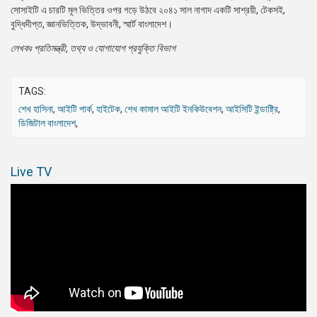
সোসাইটি এ চারটি মূল ভিত্তির ওপর গড়ে উঠবে ২০৪১ সাল নাগাদ একটি সাশ্রয়ী, টেকসই,
বুদ্ধিদীপ্ত, জ্ঞানভিত্তিক, উদ্ভাবনী, স্মার্ট বাংলাদেশ।
লেখকঃ প্রতিমন্ত্রী, তথ্য ও যোগাযোগ প্রযুক্তি বিভাগ
TAGS:
শেখ হাসিনা
,
আইটি পার্ক
,
হাইটেক
,
শেখ কামাল আইটি ইনকিউবেশন
,
আইসিটি ইন্ডাষ্ট্রি
,
ডিজিটাল বাংলাদেশ
,
Live TV