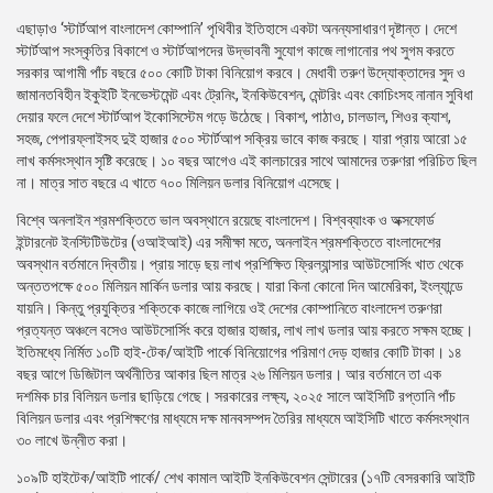
এছাড়াও ‘স্টার্টআপ বাংলাদেশ কোম্পানি’ পৃথিবীর ইতিহাসে একটা অনন্যসাধারণ দৃষ্টান্ত। দেশে
স্টার্টআপ সংস্কৃতির বিকাশে ও স্টার্টআপদের উদ্ভাবনী সুযোগ কাজে লাগানোর পথ সুগম করতে
সরকার আগামী পাঁচ বছরে ৫০০ কোটি টাকা বিনিয়োগ করবে। মেধাবী তরুণ উদ্যোক্তাদের সুদ ও
জামানতবিহীন ইকুইটি ইনভেস্টমেন্ট এবং ট্রেনিং, ইনকিউবেশন, মেন্টরিং এবং কোচিংসহ নানান সুবিধা
দেয়ার ফলে দেশে স্টার্টআপ ইকোসিস্টেম গড়ে উঠেছে। বিকাশ, পাঠাও, চালডাল, শিওর ক্যাশ,
সহজ, পেপারফ্লাইসহ দুই হাজার ৫০০ স্টার্টআপ সক্রিয় ভাবে কাজ করছে। যারা প্রায় আরো ১৫
লাখ কর্মসংস্থান সৃষ্টি করেছে। ১০ বছর আগেও এই কালচারের সাথে আমাদের তরুণরা পরিচিত ছিল
না। মাত্র সাত বছরে এ খাতে ৭০০ মিলিয়ন ডলার বিনিয়োগ এসেছে।
বিশ্বে অনলাইন শ্রমশক্তিতে ভাল অবস্থানে রয়েছে বাংলাদেশ। বিশ্বব্যাংক ও অক্সফোর্ড
ইন্টারনেট ইনস্টিটিউটের (ওআইআই) এর সমীক্ষা মতে, অনলাইন শ্রমশক্তিতে বাংলাদেশের
অবস্থান বর্তমানে দ্বিতীয়। প্রায় সাড়ে ছয় লাখ প্রশিক্ষিত ফ্রিল্যান্সার আউটসোর্সিং খাত থেকে
অন্ততপক্ষে ৫০০ মিলিয়ন মার্কিন ডলার আয় করছে। যারা কিনা কোনো দিন আমেরিকা, ইংল্যান্ডে
যায়নি। কিন্তু প্রযুক্তির শক্তিকে কাজে লাগিয়ে ওই দেশের কোম্পানিতে বাংলাদেশ তরুণরা
প্রত্যন্ত অঞ্চলে বসেও আউটসোর্সিং করে হাজার হাজার, লাখ লাখ ডলার আয় করতে সক্ষম হচ্ছে।
ইতিমধ্যে নির্মিত ১০টি হাই-টেক/আইটি পার্কে বিনিয়োগের পরিমাণ দেড় হাজার কোটি টাকা। ১৪
বছর আগে ডিজিটাল অর্থনীতির আকার ছিল মাত্র ২৬ মিলিয়ন ডলার। আর বর্তমানে তা এক
দশমিক চার বিলিয়ন ডলার ছাড়িয়ে গেছে। সরকারের লক্ষ্য, ২০২৫ সালে আইসিটি রপ্তানি পাঁচ
বিলিয়ন ডলার এবং প্রশিক্ষণের মাধ্যমে দক্ষ মানবসম্পদ তৈরির মাধ্যমে আইসিটি খাতে কর্মসংস্থান
৩০ লাখে উন্নীত করা।
১০৯টি হাইটেক/আইটি পার্কে/ শেখ কামাল আইটি ইনকিউবেশন সেন্টারের (১৭টি বেসরকারি আইটি