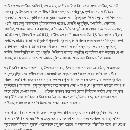
জাতীয় ওয়েব পোর্টাল, জাতীয় ই-তথ্যকোষ, জাতীয় ডেটা সেন্টার, জেলা ওয়েব পোর্টাল, জেলা ই-
সেবাকেন্দ্র, উপজেলা ওয়েব পোর্টাল, ইউনিয়ন তথ্য ও সেবাকেন্দ্র, ক্লাসরুমে মালটিমিডিয়া
প্রজেক্টরের ব্যবহার, প্রাথমিক ও মাধ্যমিক স্তরের সব পাঠ্যপুস্তক নিয়ে ই-বুক, বিশ্ববিদ্যালয়ে
ওয়াই-ফাই চালু, অ্যাকসেস টু ইনফরমেশন প্রকল্প, ফোরজি প্রযুক্তি, ই-ফাইলিং, মোবাইল
ব্যাংকিং, মোবাইল ফোনে স্বাস্থ্যসেবা, কম্পিউটারভিত্তিক ভূমি ব্যবস্থাপনা, মন্ত্রণালয়ে ই-সেবা,
হাইটেক পার্ক, ইপিআই ও আইটিইই সার্টিফিকেশন, ডট বাংলা ডোমেইন, ইউনিয়ন পর্যায়ে ফাইবার
অপটিক, জাতীয় ডিজিটাল উদ্ভাবনী পুরস্কার প্রবর্তন, বিনিয়োগের জন্য অনলাইন নিবন্ধন, জেলা
ও উপজেলা পর্যায়ে ডিজিটাল উদ্ভাবনী মেলা, অনলাইনে দুর্যোগ ব্যবস্থাপনার তথ্য, কৃষিতথ্য
সার্ভিস, ইলেকট্রনিক দরপত্র পদ্ধতি, ডিজিটাল স্বাক্ষর পদ্ধতির প্রবর্তনসহ নানা উদ্যোগ নেওয়া
হয়েছে, যার মাধ্যমে বাংলাদেশে তথ্যপ্রযুক্তির ব্যবহার ও প্রসারে বিপ্লব সূচিত হয়েছে।
শুধু বিভাগীয় বা জেলা শহরে নয়, উপজেলা সদর ছাড়িয়ে প্রত্যন্ত গ্রামে এমনকি দুর্গম অঞ্চলেও
তথ্যপ্রযুক্তি সেবা পৌঁছে গেছে। হেল্পলাইনের মাধ্যমে নাগরিকদের মধ্যে জরুরি সেবা পৌঁছে
যাচ্ছে। জরুরি প্রয়োজনে ৯৯৯ নম্বরে কল করে পুলিশের সেবা পাচ্ছে জনগণ, যা ব্যাপক প্রশংসা
কুড়িয়েছে। ডিজিটাল প্রযুক্তি ব্যবহার করে সরকারি সেবা ও তথ্য কে প্রান্তিক পর্যায়ের জনগণের
কাছে পৌঁছে দেওয়ার লক্ষে ৩৩৩ শর্টকোড ব্যবহার করে কল সেন্টার ভিত্তিক জাতীয় সেবা চালু করা
হয়। ইতিমধ্যে নাগরিকদের জীবন মান উন্নয়নে গুরুত্বপূর্ণ ভূমিকা রাখছে এবং ন্যাশনাল হেল্প
লাইনসমূহে কল সরকারের বিভিন্ন সেবা গ্রহণ করতে পারছে।
করোনা মহামারি থেকে দেশের জনগণকে সুরক্ষিত রাখতে তথ্য ও যোগাযোগ প্রযুক্তি বিভাগের
উদ্যোগে টিকা কার্যক্রম, টিকার তথ্য সংরক্ষণ, ব্যবস্থাপনা এবং সনদ প্রদানের লক্ষে ভ্যাকসিন
ম্যানেজমেন্ট সিস্টেম ‘সুরক্ষা’ ওয়েবসাইট চালু করা হয়েছে, যা সফলভাবে পরিচালিত হচ্ছে এবং দেশের