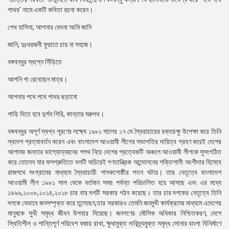
পাথর' নামে একটি কবিতা রচনা করেন।
শেখ হাসিনা, আপনার বেদনা আমি জানি
জানি, দুঃখরজনী ফুরাতে চায় না সহজে।
বঙ্গবন্ধুর স্বপ্নে সিঁড়িতে
আপনি পা রেখেছেন মাত্র।
আপনার পথে পথে পাথর ছড়ানো
পাড়ি দিতে হবে দুর্গম গিরি, কান্তার মরুপথ।
বঙ্গবন্ধুর অপূর্ণ স্বপ্ন পূরণের লক্ষ্যে ১৯৮১ সালের ১৭ মে স্বৈরাচারের রক্তচক্ষু উপেক্ষা করে তিনি
স্বদেশ প্রত্যাবর্তন করেন এবং বাংলাদেশ আওয়ামী লীগের সভাপতির দায়িত্ব গ্রহণ করেই দেশের
আপামর জনতার ভাগ্যোন্নয়নের শপথ নিয়ে দেশের প্রত্যেকটি অঞ্চলে আওয়ামী লীগকে সুসংগঠিত
করে তোলেন যার ফলশ্রুতিতে দলটি অচিরেই গণতান্ত্রিক আন্দোলনের শক্তিশালী অংশীদার হিসেবে
রাজপথে সংগ্রামের মাধ্যমে স্বৈরাচারী শাসকগোষ্ঠীর পতন ঘটায়। তার নেতৃত্বে বাংলাদেশ
আওয়ামী লীগ ১৯৮১ সাল থেকে বর্তমান সময় পর্যন্ত পরিচালিত হয়ে আসছে এবং এর মধ্যে
১৯৯৬,২০০৮,২০১৪,২০১৮ চার বার দলটি সরকার গঠন করেছে। তার চার দশকের নেতৃত্বে তিনি
দলকে যেভাবে জনসম্পৃক্ত করে তুলেছেন,তার সরকারও তেমনি জনমুখী কার্যক্রমের মাধ্যমে এদেশের
মানুষকে সুখী সমৃদ্ধ জীবন উপহার দিয়েছে। জনগণের মৌলিক অধিকার নিশ্চিতকরণ, দেশে
স্থিতিশীল ও শান্তিপূর্ণ পরিবেশ বজায় রাখা, ক্ষুধামুক্ত দারিদ্র্যমুক্ত সমৃদ্ধ সোনার বাংলা বিনির্মাণে