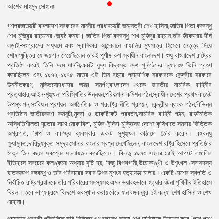
আশেক মাহমুদ সোহানঃ
প্রেস
রিলিজ
গণপ্রজাতন্ত্রী বাংলাদেশ সরকারের মাননীয় প্রধানমন্ত্রী জননেত্রী শেখ হাসিনা,জাতির পিতা বঙ্গবন্ধু
শেখ মুজিবুর রহমানের জ্যেষ্ঠ কন্যা। জাতির পিতা বঙ্গবন্ধু শেখ মুজিবুর রহমান তাঁর জীবদ্দশায় দীর্ঘ
প্রকাশনা
লড়াই-সংগ্রামের মাধ্যমে এবং স্বাধিকার আন্দোলনে বাঙালির মুখপাত্র হিসেবে নেতৃত্ব দিয়ে
শোষণমুক্তির যে জয়গান গেয়েছিলেন তারই পূর্ণাঙ্গ রুপ স্বাধীন বাংলাদেশ। শুধু বাংলাদেশ রাষ্ট্রের
গ্যালারি
প্রতিষ্ঠা করেই তিনি দমে যাননি,একটি যুদ্ধ বিদ্ধস্ত দেশ পুর্নগঠনের চ্যালেঞ্জ তিনি গ্রহণ
করেছিলেন এবং ১৯৭২-১৯৭৫ মাত্র এই তিন বছরে প্রাদেশিক সরকারকে কেন্দ্রীয় সরকারে
বিএনপি-
উন্নীতকরণ, মুক্তিযোদ্ধাদের অস্ত্র সমর্পণ,বাংলাদেশ থেকে ভারতীয় সামরিক বাহিনীর
জামায়াত
প্রত্যাহার,আইন-শৃঙ্খলা পরিস্থিতির উন্নয়ন,পরিকল্পনা কমিশন গঠন,স্বাধীন দেশের প্রথম বাজেট
সহিংসতা
উপস্থাপন,সংবিধান প্রণয়ন, অর্থনৈতিক ও পররাষ্ট্র নীতি প্রণয়ন, কেন্দ্রীয় ব্যাংক গঠন,বিভিন্ন
প্রতিষ্ঠান জাতীয়করণ কর্মসূচী,মুদ্রা ও ডাকটিকেট প্রবর্তন,সামরিক বাহিনী গঠন, রাজনৈতিক
সংগঠন
অস্থিতিশীলতা দৃঢ়তার সাথে মোকাবিলা, মুজিব-ইন্দিরা চুক্তিসহ দেশের কৃষিখাতে সমবায় ভিত্তিক
অগ্রগতি, শিল্প ও বাণিজ্য ব্যবস্থার একটি সুশৃঙ্খল কাঠামো তৈরি করেন। বঙ্গবন্ধু
নির্বাচনী
ক্ষুধামুক্ত,দারিদ্র্যমুক্ত সমৃদ্ধ সোনার বাংলার স্বপ্ন দেখেছিলেন, বাংলাদেশ রাষ্ট্র হিসেবে প্রতিষ্ঠার
ইশতেহার
মাত্র তিন বছরে স্বপ্নের সচলায়তন করেছিলেন। কিন্তু ১৯৭৫ সালের ১৫ই আগস্ট বাঙালির
ইতিহাসে সবচেয়ে কলঙ্কময় অধ্যায় সৃষ্টি হয়, কিছু বিপথগামী,উচ্চাকাঙ্খী ও উশৃংখল সেনাসদস্য
ঘাতকরুপে বঙ্গবন্ধু ও তাঁর পরিবারের সবার উপর নৃশংস হত্যাযজ্ঞ চালায়। একটি দেশের স্থপতি ও
নির্বাচিত রাষ্ট্রপ্রধানকে তাঁর পরিবারের সদস্যসহ এমন ভয়াবহভাবে হত্যার ঘটনা পৃথিবীর ইতিহাসে
বিরল। তবে ভাগ্যক্রমে বিদেশে অবস্থান করায় বেঁচে যান বঙ্গবন্ধুর দুই কন্যা শেখ হাসিনা ও শেখ
রেহানা।
পচাত্তর পরবর্তী পটভূমিতে কবি নির্মলেন্দু গুণ বঙ্গবন্ধু কন্যা শেখ হাসিনাকে উদ্দেশ্য করে 'পথে পথে