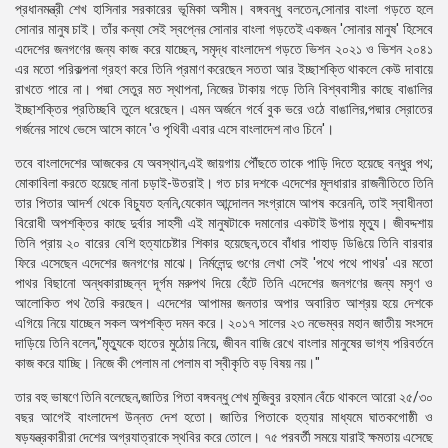
প্রধানমন্ত্রী শেখ হাসিনার সরকারের ভূমিকা অসীম। বঙ্গবন্ধু বলতেন,সোনার বাংলা গড়তে হলে
সোনার মানুষ চাই। তাঁর কন্যা সেই স্বপ্নের সোনার বাংলা গড়তেই একজন 'সোনার মানুষ' হিসেবে
এদেশের জনগণের জন্য কাজ করে যাচ্ছেন, সমৃদ্ধ বাংলাদেশ গড়তে ভিশন ২০২১ ও ভিশন ২০৪১
এর মতো পরিকল্পনা গ্রহণ করে তিনি প্রমাণ করেছেন সততা আর ইচ্ছাশক্তি থাকলে কেউ দাবায়ে
রাখতে পারে না। পদ্মা সেতুর মত স্থাপনা, নিজের টাকায় গড়ে তিনি বিশ্ববাসীর কাছে বাঙালির
ইচ্ছাশক্তির প্রতিচ্ছবি তুলে ধরেছেন। এমন অর্জনে গর্বে বুক ভরে ওঠে বাঙালির,পদ্মার স্রোতের
গর্জনের সাথে ভেসে আসে কানে 'ও পৃথিবী এবার এসে বাংলাদেশ নাও চিনে'।
তবে বাংলাদেশের আজকের যে অবস্থান,এই জায়গায় পৌঁছতে তাকে পাড়ি দিতে হয়েছে বন্ধুর পথ;
মোকাবিলা করতে হয়েছে নানা চড়াই-উতরাই। গত চার দশকে এদেশের মূলধারার রাজনীতিতে তিনি
তার পিতার আদর্শ থেকে বিচ্যুত হননি,যেকোন আন্দোলন সংগ্রামে আপষ করেননি, তাই স্বাধীনতা
বিরোধী অপশক্তির কাছে দুর্বার সাহসী এই মানুষটাকে দমানোর একটাই উপায় মৃত্যু। জীবদ্দশায়
তিনি প্রায় ২০ বারের বেশি হত্যাচেষ্টার শিকার হয়েছেন,তবে বাঁধার পাহাড় ডিঙিয়ে তিনি বারবার
ফিরে এসেছেন এদেশের জনগণের মাঝে। নির্মলেন্দু গুণের লেখা সেই 'পথে পথে পাথর' এর মতো
পাথর বিছানো অন্ধকারাচ্ছন্ন দূর্গম মরুপথ দিয়ে হেঁটে তিনি এদেশের জনগণের জন্য মসৃণ ও
আলোকিত পথ তৈরি করছেন। এদেশের আপামর জনতার অপার অবারিত আশ্রয় হয়ে দেশকে
এগিয়ে নিয়ে যাচ্ছেন সকল অপশক্তি দমন করে। ২০১৭ সালের ২৩ নভেম্বর মহান জাতীয় সংসদে
দাড়িয়ে তিনি বলেন,"মৃত্যুকে হাতের মুঠোয় নিয়ে, জীবন বাজি রেখে বাংলার মানুষের ভাগ্য পরিবর্তনে
কাজ করে যাচ্ছি। নিজে কী পেলাম না পেলাম বা স্বীকৃতি বড় বিষয় নয়।"
তার বহু ভাষণে তিনি বলেছেন,জাতির পিতা বঙ্গবন্ধু শেখ মুজিবুর রহমান বেঁচে থাকলে আরো ২৫/৩০
বছর আগেই বাংলাদেশ উন্নত দেশ হতো। জাতির পিতাকে হত্যার মাধ্যমে ঘাতকগোষ্ঠী ও
ষড়যন্ত্রকারীরা দেশের অগ্রযাত্রাকে স্থবির করে তোলে। ৭৫ পরবর্তী সময়ে যারাই ক্ষমতায় এসেছে