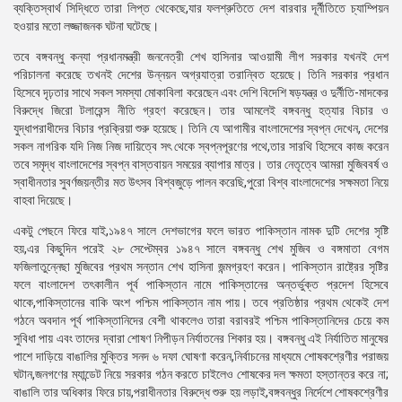
ব্যক্তিস্বার্থ সিদ্ধিতে তারা লিপ্ত থেকেছে,যার ফলশ্রুতিতে দেশ বারবার দূর্নীতিতে চ্যাম্পিয়ন
হওয়ার মতো লজ্জাজনক ঘটনা ঘটেছে।
তবে বঙ্গবন্ধু কন্যা প্রধানমন্ত্রী জননেত্রী শেখ হাসিনার আওয়ামী লীগ সরকার যখনই দেশ
পরিচালনা করেছে তখনই দেশের উন্নয়ন অগ্রযাত্রা তরান্বিত হয়েছে। তিনি সরকার প্রধান
হিসেবে দৃঢ়তার সাথে সকল সমস্যা মোকাবিলা করেছেন এবং দেশি বিদেশি ষড়যন্ত্র ও দুর্নীতি-মাদকের
বিরুদ্ধে জিরো টলারেন্স নীতি গ্রহণ করেছেন। তার আমলেই বঙ্গবন্ধু হত্যার বিচার ও
যুদ্ধাপরাধীদের বিচার প্রক্রিয়া শুরু হয়েছে। তিনি যে আগামীর বাংলাদেশের স্বপ্ন দেখেন, দেশের
সকল নাগরিক যদি নিজ নিজ দায়িত্বে সৎ থেকে স্বপ্নপূরণের পথে,তার সারথি হিসেবে কাজ করেন
তবে সমৃদ্ধ বাংলাদেশের স্বপ্ন বাস্তবায়ন সময়ের ব্যাপার মাত্র। তার নেতৃত্বে আমরা মুজিববর্ষ ও
স্বাধীনতার সুবর্ণজয়ন্তীর মত উৎসব বিশ্বজুড়ে পালন করেছি,পুরো বিশ্ব বাংলাদেশের সক্ষমতা নিয়ে
বাহবা দিয়েছে।
একটু পেছনে ফিরে যাই,১৯৪৭ সালে দেশভাগের ফলে ভারত পাকিস্তান নামক দুটি দেশের সৃষ্টি
হয়,এর কিছুদিন পরেই ২৮ সেপ্টেম্বর ১৯৪৭ সালে বঙ্গবন্ধু শেখ মুজিব ও বঙ্গমাতা বেগম
ফজিলাতুন্নেছা মুজিবের প্রথম সন্তান শেখ হাসিনা জন্মগ্রহণ করেন। পাকিস্তান রাষ্ট্রের সৃষ্টির
ফলে বাংলাদেশ তৎকালীন পূর্ব পাকিস্তান নামে পাকিস্তানের অন্তর্ভুক্ত প্রদেশ হিসেবে
থাকে,পাকিস্তানের বাকি অংশ পশ্চিম পাকিস্তান নাম পায়। তবে প্রতিষ্ঠার প্রথম থেকেই দেশ
গঠনে অবদান পূর্ব পাকিস্তানিদের বেশী থাকলেও তারা বরাবরই পশ্চিম পাকিস্তানিদের চেয়ে কম
সুবিধা পায় এবং তাদের দ্বারা শোষণ নিপীড়ন নির্যাতনের শিকার হয়। বঙ্গবন্ধু এই নির্যাতিত মানুষের
পাশে দাড়িয়ে বাঙালির মুক্তির সনদ ৬ দফা ঘোষণা করেন,নির্বাচনের মাধ্যমে শোষকশ্রেণীর পরাজয়
ঘটান,জনগণের ম্যান্ডেট নিয়ে সরকার গঠন করতে চাইলেও শোষকের দল ক্ষমতা হস্তান্তর করে না;
বাঙালি তার অধিকার ফিরে চায়,পরাধীনতার বিরুদ্ধে শুরু হয় লড়াই,বঙ্গবন্ধুর নির্দেশে শোষকশ্রেণীর