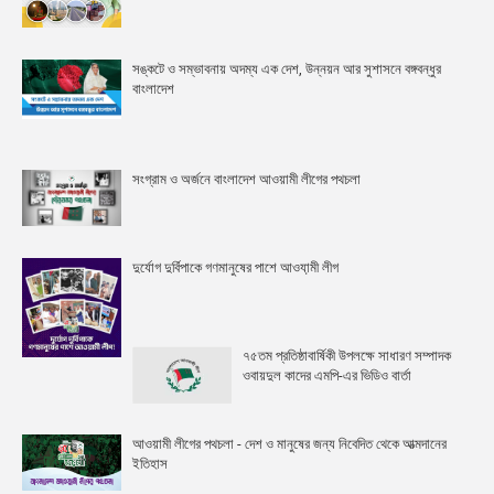
সঙ্কটে ও সম্ভাবনায় অদম্য এক দেশ, উন্নয়ন আর সুশাসনে বঙ্গবন্ধুর
বাংলাদেশ
সংগ্রাম ও অর্জনে বাংলাদেশ আওয়ামী লীগের পথচলা
দুর্যোগ দুর্বিপাকে গণমানুষের পাশে আওযা়মী লীগ
৭৫তম প্রতিষ্ঠাবার্ষিকী উপলক্ষে সাধারণ সম্পাদক
ওবায়দুল কাদের এমপি-এর ভিডিও বার্তা
আওয়ামী লীগের পথচলা - দেশ ও মানুষের জন্য নিবেদিত থেকে আত্মদানের
ইতিহাস