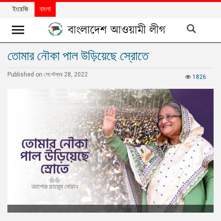
ইংরেজি
বাংলা
তোমার নৌকা পাল উড়িয়েছে স্রোতে
খবর
Published on সেপ্টেম্বর 28, 2022
দলের
1826
খবর
বিশেষ
নিবন্ধ
বিশেষ
প্রতিবেদন
মতামত
উন্নয়নের
বাংলাদেশ
নিউজলেটার