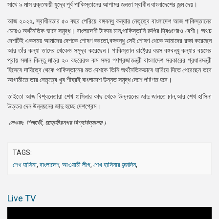
সাথে ৯ মাস রক্তক্ষয়ী যুদ্ধে পূর্ব পাকিস্তানের আপামর জনতা স্বাধীন বাংলাদেশের জন্ম দেয়।
আজ ২০২২, স্বাধীনতার ৫০ বছর পেরিয়ে বঙ্গবন্ধু কন্যার নেতৃত্বে বাংলাদেশ আজ পাকিস্তানের
চেয়েও অর্থনৈতিক ভাবে সমৃদ্ধ। বাংলাদেশী টাকার মান,পাকিস্তানি রুপির দ্বিগুণেরও বেশী। অথচ
দেশটিই একসময় আমাদের দেশকে শোষণ করতো,বঙ্গবন্ধু সেই শোষণ থেকে আমাদের রক্ষা করেছেন
আর তাঁর কন্যা তাদের থেকেও সমৃদ্ধ করেছেন। পাকিস্তান রাষ্ট্রের বয়স বঙ্গবন্ধু কন্যার বয়সের
প্রায় সমান কিন্তু মাত্র ২০ বছরেরও কম সময় গণপ্রজাতন্ত্রী বাংলাদেশ সরকারের প্রধানমন্ত্রী
হিসেবে দায়িত্বে থেকে পাকিস্তানের মত দেশকে তিনি অর্থনৈতিকভাবে হারিয়ে দিতে পেরেছেন তবে
আগামীতে তার নেতৃত্বে খুব শীঘ্রই বাংলাদেশ উন্নত সমৃদ্ধ দেশে পরিণত হবে।
তাইতো আজ বিশ্বনেতারা শেখ হাসিনার কাছ থেকে উন্নয়নের জাদু জানতে চান,আর শেখ হাসিনা
উত্তর দেন উন্নয়নের জাদু হচ্ছে দেশপ্রেম।
লেখকঃ শিক্ষার্থী, জাহাঙ্গীরনগর বিশ্ববিদ্যালয়।
TAGS:
শেখ হাসিনা
,
বাংলাদেশ
,
আওয়ামী লীগ
,
শেখ হাসিনার জন্মদিন
,
Live TV