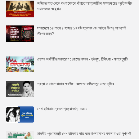
জঙ্গিদের হাত থেকে বাংলাদেশকে বাঁচাতে আন্তর্জাতিক সম্প্রদায়ের প্রতি সজীব
ওয়াজেদের আহ্বান
সারাদেশে ১৪ মাসে ৪ হাজার ১৭৭টি হত্যাকাণ্ড: আইন কি শুধু আওয়ামী
লীগের জন্য?
দেশের অর্থনীতির মরণরোগ : রোগের কারন - ইউনুস, চিকিৎসা - ক্ষমতাচ্যুতি
শ্রদ্ধা ও ভালোবাসায় স্মরণীয় : বঙ্গমাতা ফজিলাতুন নেছা মুজিব
শেখ হাসিনার স্বদেশ প্রত্যাবর্তন, ১৯৮১
মাননীয় প্রধানমন্ত্রী শেখ হাসিনার হাত ধরে বাংলাদেশের বদলে যাওয়া দৃশ্যপট