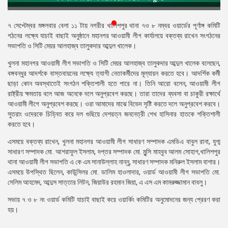
প্রেস
রিলিজ
৭ সেপ্টেম্বর
মঙ্গলবার
বেলা ১১ টায় নগরীর খালিশপুর থানা ৭ও ৮ নম্বর ওয়ার্ডের পূর্ণাঙ্গ কমিটি
গঠনের লক্ষ্যে যাচাই বাছাই অনুষ্ঠানে মহানগর আওয়ামী লীগ কার্যালয়ে বক্তব্য রাখেন সংগঠনের
প্রকাশনা
সভাপতি ও সিটি মেয়র আলহাজ্ব তালুকদার আব্দুল খালেক।
খুলনা মহানগর আওয়ামী লীগ সভাপতি ও সিটি মেয়র আলহাজ্ব তালুকদার আব্দুল খালেক বলেছেন,
গ্যালারি
বঙ্গবন্ধুর আদর্শকে বাস্তবায়নের লক্ষ্যে ত্যাগী নেতাকর্মীদের মূল্যায়ন করতে হবে। আদর্শিক কর্মী
ছাড়া কোন অবস্থাতেই সংগঠন শক্তিশালী হতে পারে না। তিনি আরো বলেন, আওয়ামী লীগ
বিএনপি-
রাষ্ট্রীয় ক্ষমতায় বলে আজ অনেকে দলে অনুপ্রবেশ করছে। তারা তাদের ব্যবসা বা চাকুরী রক্ষার্থে
জামায়াত
আওয়ামী লীগে অনুপ্রবেশ করছে। ওরা আমাদের মাঝে বিভেদ সৃষ্টি করতে দলে অনুপ্রবেশ করবে।
সহিংসতা
সুতরাং ওদেরকে চিহ্নিত করে দল গুছিয়ে দেশরত্ন জননেত্রী শেখ হাসিনার হাতকে শক্তিশালী
করতে হবে।
সংগঠন
এসময়ে বক্তব্য রাখেন, খুলনা মহানগর আওয়ামী লীগ সাধারণ সম্পাদক এমডিএ বাবুল রানা, যুগ্ম
নির্বাচনী
সাধারণ সম্পাদক মো. আশরাফুল ইসলাম, দপ্তর সম্পাদক মো. মুন্সি মাহবুব আলম সোহাগ,খালিশপুর
ইশতেহার
থানা আওয়ামী লীগ সভাপতি এ কে এম সানাউল্লাহ নান্নু, সাধারণ সম্পাদক মনিরুল ইসলাম বাশার।
এসময়ে উপস্থিত ছিলেন, কাউন্সিলর মো. ডালিম হাওলাদার, ওয়ার্ড আওয়ামী লীগ সভাপতি মো.
সেলিম আহমেদ, আব্দুস সাত্তার লিটন, জিয়াউর রহমান জিয়া, এ এস এম কামরুজ্জামান বাবলু।
সভায় ৭ ও ৮ নং ওয়ার্ড কমিটি যাচাই বাছাই করে ওয়ার্কিং কমিটির অনুমোদনের জন্য প্রেরণ করা
হয়।