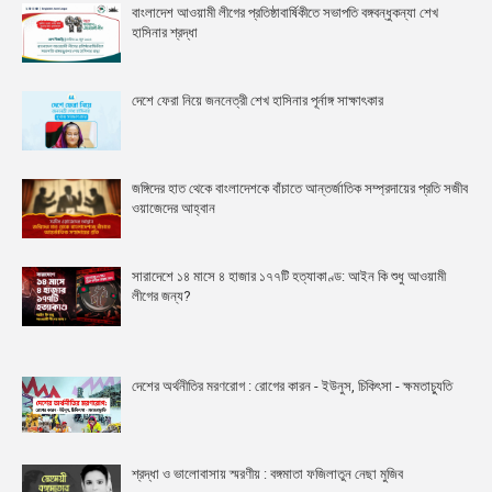
বাংলাদেশ আওয়ামী লীগের প্রতিষ্ঠাবার্ষিকীতে সভাপতি বঙ্গবন্ধুকন্যা শেখ
হাসিনার শ্রদ্ধা
দেশে ফেরা নিয়ে জননেত্রী শেখ হাসিনার পূর্নাঙ্গ সাক্ষাৎকার
জঙ্গিদের হাত থেকে বাংলাদেশকে বাঁচাতে আন্তর্জাতিক সম্প্রদায়ের প্রতি সজীব
ওয়াজেদের আহ্বান
সারাদেশে ১৪ মাসে ৪ হাজার ১৭৭টি হত্যাকাণ্ড: আইন কি শুধু আওয়ামী
লীগের জন্য?
দেশের অর্থনীতির মরণরোগ : রোগের কারন - ইউনুস, চিকিৎসা - ক্ষমতাচ্যুতি
শ্রদ্ধা ও ভালোবাসায় স্মরণীয় : বঙ্গমাতা ফজিলাতুন নেছা মুজিব