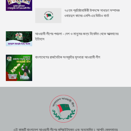
৭৫তম প্রতিষ্ঠাবার্ষিকী উপলক্ষে সাধারণ সম্পাদক
ওবায়দুল কাদের এমপি-এর ভিডিও বার্তা
আওয়ামী লীগের পথচলা - দেশ ও মানুষের জন্য নিবেদিত থেকে আত্মদানের
ইতিহাস
বাংলাদেশের রাজনৈতিক সংস্কৃতির মূলধারা আওয়ামী লীগ
এই কাজটি বাংলাদেশ আওয়ামী লীগের কপিরাইটযুক্ত এবং অনুমোদিত। আপনি কেবলমাত্র