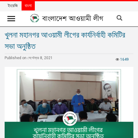
ইংরেজি
বাংলা
খুলনা মহানগর আওয়ামী লীগের কার্যনির্বাহী কমিটির
খবর
সভা অনুষ্ঠিত
দলের
খবর
Published on সেপ্টেম্বর 8, 2021
1649
বিশেষ
নিবন্ধ
বিশেষ
প্রতিবেদন
মতামত
উন্নয়নের
বাংলাদেশ
নিউজলেটার