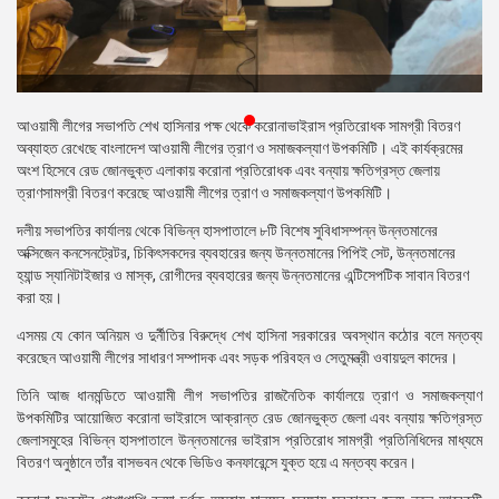
প্রেস
রিলিজ
প্রকাশনা
আওয়ামী লীগের সভাপতি শেখ হাসিনার পক্ষ থেকে করোনাভাইরাস প্রতিরোধক সামগ্রী বিতরণ
গ্যালারি
অব্যাহত রেখেছে বাংলাদেশ আওয়ামী লীগের ত্রাণ ও সমাজকল্যাণ উপকমিটি। এই কার্যক্রমের
অংশ হিসেবে রেড জোনভুক্ত এলাকায় করোনা প্রতিরোধক এবং বন্যায় ক্ষতিগ্রস্ত জেলায়
বিএনপি-
ত্রাণসামগ্রী বিতরণ করেছে আওয়ামী লীগের ত্রাণ ও সমাজকল্যাণ উপকমিটি।
জামায়াত
সহিংসতা
দলীয় সভাপতির কার্যালয় থেকে বিভিন্ন হাসপাতালে ৮টি বিশেষ সুবিধাসম্পন্ন উন্নতমানের
অক্সিজেন কনসেনট্রেটর, চিকিৎসকদের ব্যবহারের জন্য উন্নতমানের পিপিই সেট, উন্নতমানের
সংগঠন
হ্যান্ড স্যানিটাইজার ও মাস্ক, রোগীদের ব্যবহারের জন্য উন্নতমানের এন্টিসেপটিক সাবান বিতরণ
করা হয়।
নির্বাচনী
এসময় যে কোন অনিয়ম ও দুর্নীতির বিরুদ্ধে শেখ হাসিনা সরকারের অবস্থান কঠোর বলে মন্তব্য
ইশতেহার
করেছেন আওয়ামী লীগের সাধারণ সম্পাদক এবং সড়ক পরিবহন ও সেতুমন্ত্রী ওবায়দুল কাদের।
তিনি আজ ধানমন্ডিতে আওয়ামী লীগ সভাপতির রাজনৈতিক কার্যালয়ে ত্রাণ ও সমাজকল্যাণ
উপকমিটির আয়োজিত করোনা ভাইরাসে আক্রান্ত রেড জোনভুক্ত জেলা এবং বন্যায় ক্ষতিগ্রস্ত
জেলাসমুহের বিভিন্ন হাসপাতালে উন্নতমানের ভাইরাস প্রতিরোধ সামগ্রী প্রতিনিধিদের মাধ্যমে
বিতরণ অনুষ্ঠানে তাঁর বাসভবন থেকে ভিডিও কনফারেন্সে যুক্ত হয়ে এ মন্তব্য করেন।