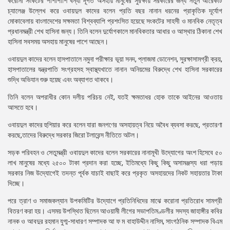
করোনা সংকটের পাশাপাশি বন্যা দূর্গত অসহায় মানুষের সুরক্ষায় সরকারের জন্য নতুন আরেকটি
চ্যালেঞ্জ উল্লেখ করে ওবায়দুল কাদের বলেন প্রতি বছর নানান ধরনের প্রাকৃতিক দূর্যোগ
মোকাবেলায় বাংলাদেশের সক্ষমতা বিশ্বব্যাপি প্রশংসিত হয়েছে সংকটের সাহসী ও মানবিক নেতৃত্ব
প্রধানমন্ত্রী শেখ হাসিনা জন্য। তিনি বলেন দুর্যোগকালে মানবিকতার আধার ও আস্থার ঠিকানা শেখ
হাসিনা সবসময় অসহায় মানুষের পাশে আছেন।
ওবায়দুল কাদের বলেন হাসপাতালে নমুনা পরীক্ষার ভূয়া সনদ, প্লাজমা ডোনেশন, সুরক্ষাসামগ্রী ক্রয়,
হাসপাতালের যন্ত্রপাতি সংগ্রহসহ স্বাস্থ্যখাতে নানান অনিয়মের বিরুদ্ধে শেখ হাসিনা সরকারের
শুদ্ধি অভিযান শুরু হয়েছ এবং অব্যাগত থাকবে।
তিনি বলেন অপরাধীর কোন দলীয় পরিচয় নেই, যতই ক্ষমতাধর হোক তাকে আইনের আওতায়
আসতে হবে।
ওবায়দুল কাদের হুশিয়ার করে বলেন যারা জনগণের অসহায়ত্ব নিয়ে অবৈধ ব্যবসা করছে, প্রতারণা
করছে,তাদের বিরুদ্ধে সরকার জিরো টলারেন্স নীতিতে অটল।
সড়ক পরিবহন ও সেতুমন্ত্রী ওবায়দুল কাদের বলেন সরকারের নানামূখী উদ্যোগের অংশ হিসেবে ৫০
লাখ মানুষের মধ্যে ২৫০০ টাকা প্রদান করা হচ্ছে, ইতিমধ্যে কিছু কিছু অসামঞ্জস্য ধরা পড়ায়
সরকার নিজ উদ্যোগেই তদন্ত পূর্বক যাচাই বাছাই করে প্রকৃত অসহায়দের নিকট সহায়তার টাকা
দিচ্ছে।
পরে ত্রাণ ও সমাজকল্যান উপকমিটির উদ্যোগে প্রতিনিধিদের মাঝে করোনা প্রতিরোধ সামগ্রী
বিতরণ করা হয়। এসময় উপস্থিত ছিলেন আওয়ামী লীগের সভাপতিমণ্ডলীর সদস্য জাহাঙ্গীর কবির
নানক ও আবদুর রহমান যুগ্ম-সাধারণ সম্পাদক আ ফ ম বাহাউদ্দীন নাসিম, সাংগঠনিক সম্পাদক বিএম