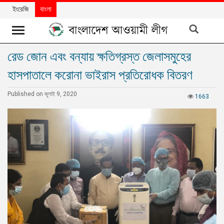
ইংরেজি
বাংলা
রেড জোন এবং বন্যায় ক্ষতিগ্রস্ত জেলাসমুহের
খবর
হাসপাতালে করোনা ভাইরাস প্রতিরোধক বিতরণ
দলের
খবর
Published on জুলাই 9, 2020
1663
বিশেষ
নিবন্ধ
বিশেষ
প্রতিবেদন
মতামত
উন্নয়নের
বাংলাদেশ
নিউজলেটার