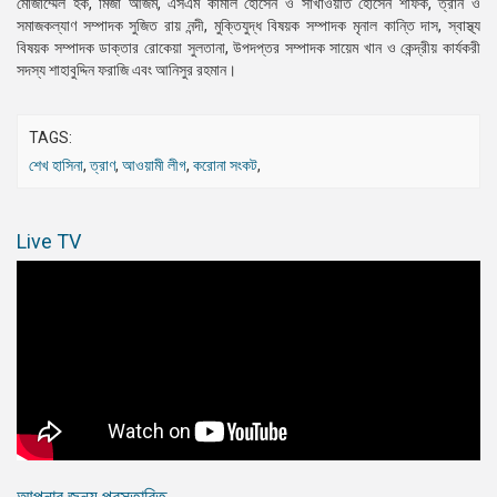
মোজাম্মেল হক, মির্জা আজম, এসএম কামাল হোসেন ও সাখাওয়াত হোসেন শফিক, ত্রান ও
সমাজকল্যাণ সম্পাদক সুজিত রায় নন্দী, মুক্তিযুদ্ধ বিষয়ক সম্পাদক মৃনাল কান্তি দাস, স্বাস্থ্য
বিষয়ক সম্পাদক ডাক্তার রোকেয়া সুলতানা, উপদপ্তর সম্পাদক সায়েম খান ও কেন্দ্রীয় কার্যকরী
সদস্য শাহাবুদ্দিন ফরাজি এবং আনিসুর রহমান।
TAGS:
শেখ হাসিনা
,
ত্রাণ
,
আওয়ামী লীগ
,
করোনা সংকট
,
Live TV
আপনার জন্য প্রস্তাবিত