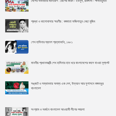
দেশের অর্থনীতির মরণরোগ : রোগের কারন - ইউনুস, চিকিৎসা - ক্ষমতাচ্যুতি
শ্রদ্ধা ও ভালোবাসায় স্মরণীয় : বঙ্গমাতা ফজিলাতুন নেছা মুজিব
শেখ হাসিনার স্বদেশ প্রত্যাবর্তন, ১৯৮১
মাননীয় প্রধানমন্ত্রী শেখ হাসিনার হাত ধরে বাংলাদেশের বদলে যাওয়া দৃশ্যপট
সঙ্কটে ও সম্ভাবনায় অদম্য এক দেশ, উন্নয়ন আর সুশাসনে বঙ্গবন্ধুর
বাংলাদেশ
সংগ্রাম ও অর্জনে বাংলাদেশ আওয়ামী লীগের পথচলা