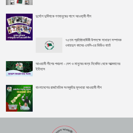
দুর্যোগ দুর্বিপাকে গণমানুষের পাশে আওযা়মী লীগ
৭৫তম প্রতিষ্ঠাবার্ষিকী উপলক্ষে সাধারণ সম্পাদক
ওবায়দুল কাদের এমপি-এর ভিডিও বার্তা
আওয়ামী লীগের পথচলা - দেশ ও মানুষের জন্য নিবেদিত থেকে আত্মদানের
ইতিহাস
বাংলাদেশের রাজনৈতিক সংস্কৃতির মূলধারা আওয়ামী লীগ