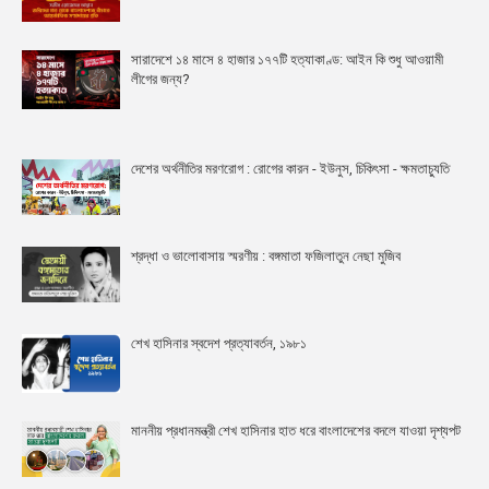
সারাদেশে ১৪ মাসে ৪ হাজার ১৭৭টি হত্যাকাণ্ড: আইন কি শুধু আওয়ামী
লীগের জন্য?
দেশের অর্থনীতির মরণরোগ : রোগের কারন - ইউনুস, চিকিৎসা - ক্ষমতাচ্যুতি
শ্রদ্ধা ও ভালোবাসায় স্মরণীয় : বঙ্গমাতা ফজিলাতুন নেছা মুজিব
শেখ হাসিনার স্বদেশ প্রত্যাবর্তন, ১৯৮১
মাননীয় প্রধানমন্ত্রী শেখ হাসিনার হাত ধরে বাংলাদেশের বদলে যাওয়া দৃশ্যপট