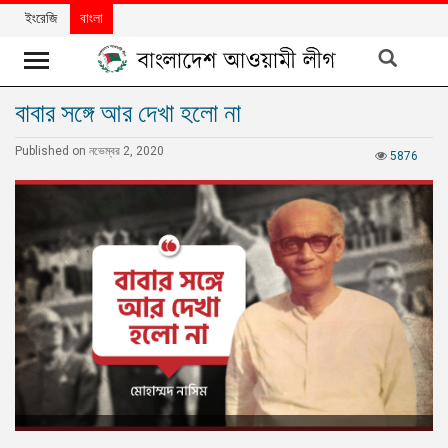
ইংরেজি
বাংলা
বাবার সঙ্গে আর দেখা হলো না
খবর
Published on নভেম্বর 2, 2020
দলের
5876
খবর
বিশেষ
নিবন্ধ
বিশেষ
প্রতিবেদন
মতামত
উন্নয়নের
বাংলাদেশ
নিউজলেটার