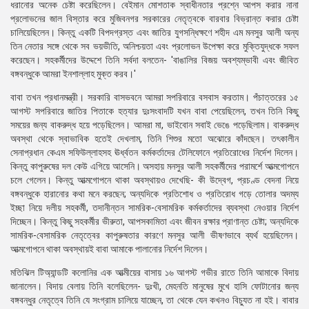
ধরানোর অনেক চেষ্টা করেছিলেন। বেইমান মোশতাক স্বাধীনতার প্রশ্নে আপস করার নানা
প্রলোভনের জাল বিস্তার করে মুজিবনগর সরকারের নেতৃত্বকে বারবার বিভ্রান্ত করার চেষ্টা
চালিয়েছিলেন। কিন্তু একটি বিপদগ্রস্ত এবং জাতির যুগসন্ধিক্ষণে শহীদ এম মনসুর আলী অন্য
তিন নেতার সঙ্গে থেকে সব ভয়ভীতি, অনিশ্চয়তা এবং প্রলোভন উপেক্ষা করে মুক্তিযুদ্ধকে সফল
করেছেন। সহকর্মীদের উদ্দেশে তিনি সর্বদা বলতেন- 'বাঙালির বিজয় অবশ্যম্ভাবী এবং জীবিত
বঙ্গবন্ধুকে আমরা ইনশাল্লাহ মুক্ত করব।'
বাবা তখন প্রধানমন্ত্রী। সরকারি বাসভবনে আমরা সপরিবারে বসবাস করতাম। পঁচাত্তরের ১৫
আগস্ট সপরিবারে জাতির পিতাকে হত্যার দুঃসংবাদটি যখন বাবা পেয়েছিলেন, তখন তিনি কিছু
সময়ের জন্য বাকরুদ্ধ হয়ে পড়েছিলেন। আমরা মা, ভাইবোন সবাই ভেঙে পড়েছিলাম। বাকরুদ্ধ
অবস্থা থেকে স্বাভাবিক হতেই দেখলাম, তিনি শিশুর মতো অঝোরে কাঁদছেন। তৎকালীন
সেনাপ্রধান কেএম সফিউল্লাহসহ ঊর্ধ্বতন কর্মকর্তাদের টেলিফোনে প্রতিরোধের নির্দেশ দিলেন।
কিন্তু কাপুরুষের দল কেউ এগিয়ে আসেনি। অসহায় মনসুর আলী সহকর্মীদের পরামর্শে আত্মগোপনে
চলে গেলেন। কিন্তু আত্মগোপনে থাকা অবস্থায়ও দেখেছি- কী উদ্বেগ, প্রচণ্ড বেদনা নিয়ে
বঙ্গবন্ধুকে হারানোর কথা মনে করছেন; অন্যদিকে প্রতিশোধ ও প্রতিরোধ গড়ে তোলার অদম্য
ইচ্ছা নিয়ে দলীয় সহকর্মী, তদানীন্তন সামরিক-বেসামরিক কর্মকর্তাদের ব্যবস্থা নেওয়ার নির্দেশ
দিচ্ছেন। কিন্তু কিছু সহকর্মীর ভীরুতা, আপসকামিতা এবং জীবন রক্ষার প্রাণান্ত চেষ্টা; অন্যদিকে
সামরিক-বেসামরিক নেতৃত্বের কাপুরুষতার কারণে মনসুর আলী ভীষণভাবে ব্যর্থ হয়েছিলেন।
আত্মগোপনে থাকা অবস্থায়ই বাবা আমাকে পালানোর নির্দেশ দিলেন।
মতিঝিল টিঅ্যান্ডটি কলোনির এক আত্মীয়ের বাসায় ১৬ আগস্ট গভীর রাতে তিনি আমাকে বিদায়
জানালেন। বিদায় বেলায় তিনি বলেছিলেন- দুঃখী, মেহনতি মানুষের মুখে হাসি ফোটানোর জন্য
বঙ্গবন্ধুর নেতৃত্বে তিনি যে সংগ্রাম চালিয়ে যাচ্ছেন, তা থেকে যেন কখনও বিচ্যুত না হই। বাবার