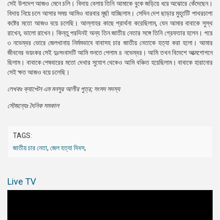
সেই উপদেশ আজও মেনে চলি। বিদায় বেলায় তিনি আমাকে বুকে জড়িয়ে ধরে অঝোরে কেঁদেছেন।
বিদায় নিয়ে চলে আসার সময় আমিও বারবার মূর্ছা যাচ্ছিলাম। সেদিন দেশ ছাড়ার মুহূর্তটি পাথরচাপা
কষ্টের মতো আজও বয়ে চলেছি। আল্লাহর কাছে প্রার্থনা করেছিলাম, যেন আমার বাবাকে সুস্থ
রাখেন, ভালো রাখেন। কিন্তু পরদিনই অন্য তিন জাতীয় নেতার সঙ্গে তিনি গ্রেফতার হলেন। পরে
৩ নভেম্বর ভোরে জেলখানায় নির্মমভাবে বাবাসহ চার জাতীয় নেতাকে হত্যা করা হলো। আমার
জীবনের ভয়ংকর সেই দুঃসংবাদটি আমি শুনতে পেলাম ৪ নভেম্বর। আমি তখন বিদেশে আত্মগোপনে
ছিলাম। বাবাকে শেষবারের মতো দেখার সুযোগ থেকেও আমি বঞ্চিত হয়েছিলাম। বাবাকে হারানোর
সেই ক্ষত আজও বয়ে চলেছি।
লেখকঃ ক্যাপ্টেন এম মনসুর আলীর পুত্র; সংসদ সদস্য
সৌজন্যেঃ দৈনিক সমকাল
TAGS:
জাতীয় চার নেতা
,
জেল হত্যা দিবস
,
Live TV