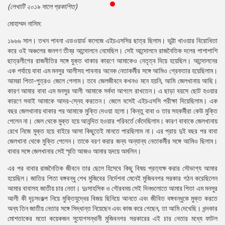
(লেখাটি ২০১৯ সালে প্রকাশিত)
প্রেস
রিলিজ
মোহাম্মদ নাসিম:
১৯৬৬ সাল। তখন পাবনা এডওয়ার্ড কলেজে এইচএসসির ছাত্র ছিলাম। ভুট্টা খাওয়ার বিরোধিতা
প্রকাশনা
করে ওই অঞ্চলের জনগণ তীব্র আন্দোলনে নেমেছিল। সেই আন্দোলনে রাজনৈতিক দলের পাশাপাশি
ছাত্রলীগের রাজনীতির সঙ্গে যুক্ত থাকার কারণে আমাকেও নেতৃত্ব দিয়ে হয়েছিল। আন্দোলনের
গ্যালারি
এক পর্যায়ে বাবা এম মনসুর আলীসহ পাবনার অনেক নেতাকর্মীর সঙ্গে আমিও গ্রেফতার হয়েছিলাম।
আমরা পিতা-পুত্রও জেলে গেলাম। তবে জেলজীবনে কখনও মনে হয়নি, আমি জেলখানায় আছি।
বিএনপি-
কারণ আমার বাবা এম মনসুর আলী আমাকে সর্বদা আগলে রাখতেন। এ ছাড়া বয়সে ছোট হওয়ার
জামায়াত
কারণে সবাই আমাকে আদর-স্নেহ করতেন। জেলে বসেই এইচএসসি পরীক্ষা দিয়েছিলাম। এক
সহিংসতা
বছর জেলখানায় থাকার পর আমাকে মুক্তি দেওয়া হলো। কিন্তু বাবা ও তার সহকর্মীরা কেউ মুক্তি
পেলেন না। জেল থেকে মুক্ত হয়ে আনন্দিত হওয়ার পরিবর্তে কেঁদেছিলাম। কারণ বাবাকে জেলখানায়
সংগঠন
রেখে নিজে মুক্ত হয়ে বাইরে আসা কিছুতেই মানতে পারছিলাম না। এর প্রায় দুই বছর পর বাবা
জেলখানা থেকে মুক্তি পেলেন। তাকে বরণ করার জন্য অন্যান্য নেতাকর্মীর সঙ্গে আমিও ছিলাম।
নির্বাচনী
বাবার সঙ্গে জেলখানার সেই স্মৃতি আজও আমার হৃদয়ে অমলিন।
ইশতেহার
এর পর বাবার রাজনৈতিক জীবনে তার ছেলে হিসেবে কিছু বিষয় প্রত্যক্ষ করার সৌভাগ্য আমার
হয়েছিল। জাতির পিতা বঙ্গবন্ধু শেখ মুজিবের নির্দেশনা মেনেই মুজিবনগর সরকার গঠন করেছিলেন
আমার বাবাসহ জাতীয় চার নেতা। দুঃসাহসিক ও গৌরবময় সেই দিনগুলোতে আমার পিতা এম মনসুর
আলী কী দৃঢ়সংকল্প নিয়ে মুক্তিযুদ্ধের বিজয় ছিনিয়ে আনতে এবং জীবিত বঙ্গবন্ধুকে মুক্ত করতে
অন্য তিন জাতীয় নেতার সঙ্গে সিদ্ধান্ত নিয়েছেন এবং কাজ করে গেছেন, তা আমি দেখেছি। খন্দকার
মোশতাকের মতো কয়েকজন সুযোগসন্ধানী মুজিবনগর সরকারের এই চার নেতার মধ্যে ফাটল