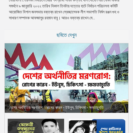
সমর্থনে ৯ জানুয়ারি ২০২২ তারিখ বিকাল তিনটায় দত্তের হাটে নির্বাচন পরিচালনা কমিটি
প্রেস
আয়োজিত বিশাল জনসভায় বক্তব্য রাখেন স্বেচ্ছাসেবক লীগ সভাপতি নির্মল রঞ্জন গুহ ও
রিলিজ
সাধারণ সম্পাদক আফজালুর রহমান বাবু। আরও বক্তব্য রাখেন মে...
প্রকাশনা
ছবিতে দেখুন
গ্যালারি
বিএনপি-
জামায়াত
সহিংসতা
সংগঠন
নির্বাচনী
ইশতেহার
দেশের অর্থনীতির মরণরোগ : রোগের কারন - ইউনুস, চিকিৎসা - ক্ষমতাচ্যুতি