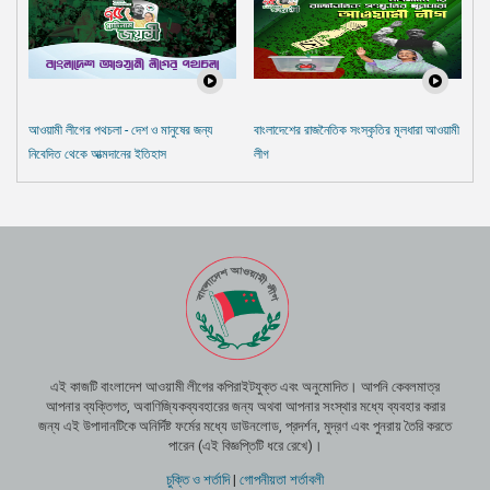
আওয়ামী লীগের পথচলা - দেশ ও মানুষের জন্য
বাংলাদেশের রাজনৈতিক সংস্কৃতির মূলধারা আওয়ামী
নিবেদিত থেকে আত্মদানের ইতিহাস
লীগ
এই কাজটি বাংলাদেশ আওয়ামী লীগের কপিরাইটযুক্ত এবং অনুমোদিত। আপনি কেবলমাত্র
আপনার ব্যক্তিগত, অবাণিজ্যিকব্যবহারের জন্য অথবা আপনার সংস্থার মধ্যে ব্যবহার করার
জন্য এই উপাদানটিকে অনির্দিষ্ট ফর্মের মধ্যে ডাউনলোড, প্রদর্শন, মুদ্রণ এবং পুনরায় তৈরি করতে
পারেন (এই বিজ্ঞপ্তিটি ধরে রেখে)।
চুক্তি ও শর্তাদি
|
গোপনীয়তা শর্তাবলী