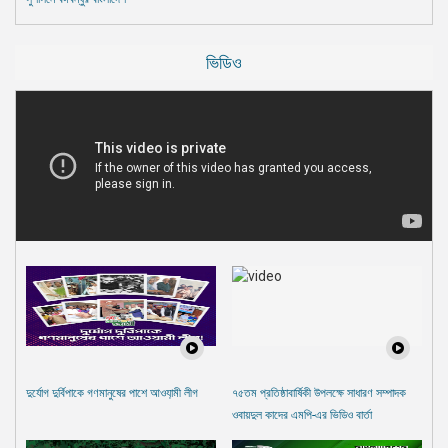
ভিডিও
দুর্যোগ দুর্বিপাকে গণমানুষের পাশে আওযা়মী লীগ
৭৫তম প্রতিষ্ঠাবার্ষিকী উপলক্ষে সাধারণ সম্পাদক
ওবায়দুল কাদের এমপি-এর ভিডিও বার্তা