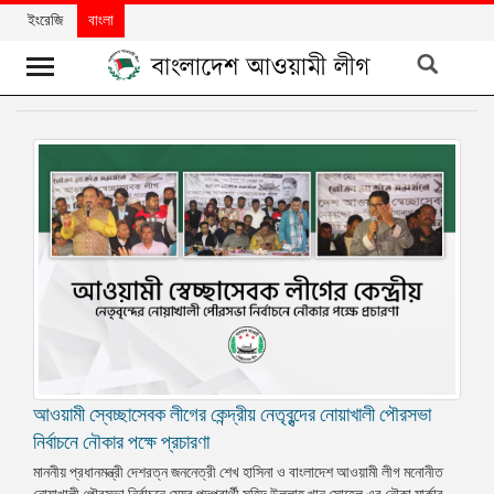
ইংরেজি
বাংলা
খবর
দলের
খবর
বিশেষ
নিবন্ধ
বিশেষ
প্রতিবেদন
মতামত
আওয়ামী স্বেচ্ছাসেবক লীগের কেন্দ্রীয় নেতৃবৃন্দের নোয়াখালী পৌরসভা
উন্নয়নের
বাংলাদেশ
নির্বাচনে নৌকার পক্ষে প্রচারণা
মাননীয় প্রধানমন্ত্রী দেশরত্ন জননেত্রী শেখ হাসিনা ও বাংলাদেশ আওয়ামী লীগ মনোনীত
নিউজলেটার
নোয়াখালী পৌরসভা নির্বাচনে মেয়র পদপ্রার্থী সহিদ উল্লাহ খান সোহেল এর নৌকা মার্কার