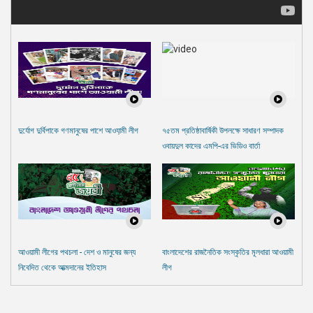
দুর্যোগ দুর্বিপাকে গণমানুষের পাশে আওযা়মী লীগ
৭৫তম প্রতিষ্ঠাবার্ষিকী উপলক্ষে সাধারণ সম্পাদক
ওবায়দুল কাদের এমপি-এর ভিডিও বার্তা
আওয়ামী লীগের পথচলা - দেশ ও মানুষের জন্য
বাংলাদেশের রাজনৈতিক সংস্কৃতির মূলধারা আওয়ামী
নিবেদিত থেকে আত্মদানের ইতিহাস
লীগ