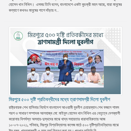
হোসেন খান নিখিল। এসময় তিনি বলেন, বাংলাদেশে একটা কুচক্রী মহল আছে, যারা মানুষের
প্রেস
কল্যাণে কখনও মানুষের পাশে দাঁড়ায় ন...
রিলিজ
প্রকাশনা
গ্যালারি
বিএনপি-
জামায়াত
সহিংসতা
সংগঠন
নির্বাচনী
ইশতেহার
মিরপুরে ৫০০ দৃষ্টি প্রতিবন্ধীদের মধ্যে ত্রাণসামগ্রী দিলো যুবলীগ
রাষ্ট্রনায়ক শেখ হাসিনার নির্দেশে বাংলাদেশ আওয়ামী যুবলীগ চেয়ারম্যান শেখ ফজলে শামস
পরশ ও সাধারণ সম্পাদক আলহাজ্ব মো: মাইনুল হোসেন খান নিখিল এর নেতৃত্বে দেশব্যাপী
করোনায় বিপর্যস্ত অসহায়-দুস্থদের মাঝে খাদ্য সহায়তার ধারাবাহিকতায় আজ
১০-০৭-২০২১, শনিবার, মিরপুর বিশ্ববিদ্যালয় কলেজ মাঠে ৫০০ দৃষ্টিপ্রতিবন্ধিদের মাঝে
ঈদ বস্ত্র, খাদ্যসামগ্রী ও নহদ অর্থ বিতরণ করা হয়। প্রধান অতিথি হি...