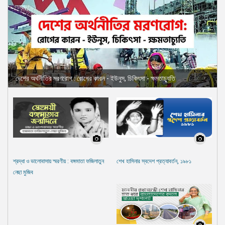
দেশের অর্থনীতির মরণরোগ : রোগের কারন - ইউনুস, চিকিৎসা - ক্ষমতাচ্যুতি
শ্রদ্ধা ও ভালোবাসায় স্মরণীয় : বঙ্গমাতা ফজিলাতুন
শেখ হাসিনার স্বদেশ প্রত্যাবর্তন, ১৯৮১
নেছা মুজিব