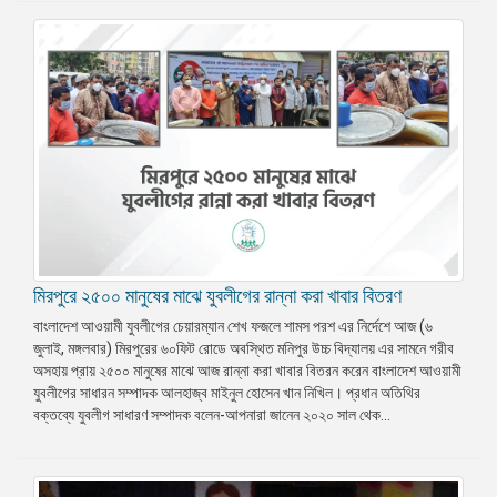
মিরপুরে ২৫০০ মানুষের মাঝে যুবলীগের রান্না করা খাবার বিতরণ
বাংলাদেশ আওয়ামী যুবলীগের চেয়ারম্যান শেখ ফজলে শামস পরশ এর নির্দেশে আজ (৬
জুলাই, মঙ্গলবার) মিরপুরের ৬০ফিট রোডে অবস্থিত মনিপুর উচ্চ বিদ্যালয় এর সামনে গরীব
অসহায় প্রায় ২৫০০ মানুষের মাঝে আজ রান্না করা খাবার বিতরন করেন বাংলাদেশ আওয়ামী
যুবলীগের সাধারন সম্পাদক আলহাজ্ব মাইনুল হোসেন খান নিখিল। প্রধান অতিথির
বক্তব্যে যুবলীগ সাধারণ সম্পাদক বলেন-আপনারা জানেন ২০২০ সাল থেক...