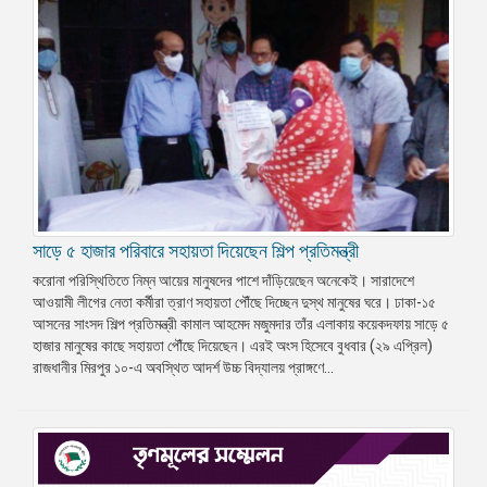
সাড়ে ৫ হাজার পরিবারে সহায়তা দিয়েছেন শিল্প প্রতিমন্ত্রী
করোনা পরিস্থিতিতে নিম্ন আয়ের মানুষদের পাশে দাঁড়িয়েছেন অনেকেই। সারাদেশে
আওয়ামী লীগের নেতা কর্মীরা ত্রাণ সহায়তা পৌঁছে দিচ্ছেন দুস্থ মানুষের ঘরে। ঢাকা-১৫
আসনের সাংসদ শিল্প প্রতিমন্ত্রী কামাল আহমেদ মজুমদার তাঁর এলাকায় কয়েকদফায় সাড়ে ৫
হাজার মানুষের কাছে সহায়তা পৌঁছে দিয়েছেন। এরই অংস হিসেবে বুধবার (২৯ এপ্রিল)
রাজধানীর মিরপুর ১০-এ অবস্থিত আদর্শ উচ্চ বিদ্যালয় প্রাঙ্গণে...