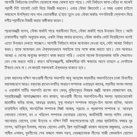
আগামী নির্বাচনের তফসিল যেকোনো সময় ঘোষণা হতে পারে। সেই নির্বাচনে কানা-খোঁড়া বা যাকেই
প্রার্থী দিই তাকেই ভোট দিয়ে বিজয়ী করবেন। এবার নৌকা জিতবেই। এ সময় ওয়াদা চাইলে
সমাবেশে উপস্থিত লাখ লাখ নেতাকর্মীরা দু’হাত তুলে এবং নৌকা মার্কার গগণবিদারী স্লোগান দিয়ে
দলীয় প্রার্থীকে বিজয়ী করার অঙ্গীকার করেন।
প্রধানমন্ত্রী বলেন, নৌকা মার্কাই পারে স্বাধীনতা দিতে, নৌকা মার্কাই পারে উন্নয়ন দিতে। আমি
ঢাকাবাসীর প্রতি অনুরোধ করব, একটা বিষয় মাথায় রাখবেন, নৌকা মার্কায় ভোট দিয়েছিলেন বলেই
এতো উন্নয়ন দেখতে পাচ্ছেন। আগামী নির্বাচনে কাকে মনোনয়ন দেওয়া হবে, সেটা আমরা নির্ধারণ
করব। যাকে মনোনয়ন দেব ঐক্যবদ্ধভাবে সবাইকে তার পক্ষে কাজ করতে হবে। যেন আবারও
আমরা এ দেশের মানুষের কল্যাণে কাজ করতে পারি। এখনো অনেক উন্নয়নকাজ বাকি সেগুলোও
যেন শেষ করতে পারি। কারণ অগ্নিসন্ত্রাসী, জঙ্গিবাদীরা যদি ক্ষমতায় আসে তাহলে এ দেশটাকে
টিকতে দেবে না। সে জন্যই সকলকেই ঐক্যবদ্ধ থাকতে হবে।
ঢাকা মহানগর দক্ষিণ আওয়ামী লীগের সভাপতি আবু আহমেদ মন্নাফীর সভাপতিত্বে ঢাকা বিভাগীয়
মহাসমাবেশে আরও বক্তব্য রাখেন দলটির সাধারণ সম্পাদক ওবায়দুল কাদের, স্থানীয় সংসদ সদস্য
ও ওয়ার্কার্স পার্টির সভাপতি রাশেদ খান মেনন, মুক্তিযুদ্ধ বিষয়ক মন্ত্রী আকম মোজাম্মেল হক,
স্বরাষ্ট্রমন্ত্রী আসাদুজ্জামান খান কামাল, আওয়ামী লীগের সভাপতিম-লীর সদস্য অ্যাডভোকেট
জাহাঙ্গীর কবির নানক, আবদুর রহমান, যুগ্ম সাধারণ সম্পাদক মাহবুব-উল আলম হানিফ, আফম
বাহাউদ্দিন নাছিম, সাংগঠনিক সম্পাদক মির্জা আজম, প্রচার ও প্রকাশনা সম্পাদক ড. আবদুস
সোবহান গোলাপ, বন ও পরিবেশ সম্পাদক দেলোয়ার হোসেন, কার্যনির্বাহী সদস্য সাঈদ খোকন,
আনোয়ার হোসেন, ঢাকা উত্তর ও দক্ষিণ সিটি করপোরেশনের দুই মেয়র ব্যারিস্টার ফজরে নূর
তাপস, আতিকুল ইসলাম, সাবের হোসেন এমপি, শিল্প প্রতিমন্ত্রী কামাল আহমেদ মজুমদার, একেএম
শামীম ওসমান, যুবলীগের শেখ ফজলে শামস পরশ, স্বেচ্ছাসেবক লীগের গাজী মেসবাউল হোসেন