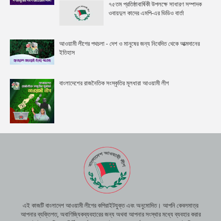
৭৫তম প্রতিষ্ঠাবার্ষিকী উপলক্ষে সাধারণ সম্পাদক
ওবায়দুল কাদের এমপি-এর ভিডিও বার্তা
আওয়ামী লীগের পথচলা - দেশ ও মানুষের জন্য নিবেদিত থেকে আত্মদানের
ইতিহাস
বাংলাদেশের রাজনৈতিক সংস্কৃতির মূলধারা আওয়ামী লীগ
এই কাজটি বাংলাদেশ আওয়ামী লীগের কপিরাইটযুক্ত এবং অনুমোদিত। আপনি কেবলমাত্র
আপনার ব্যক্তিগত, অবাণিজ্যিকব্যবহারের জন্য অথবা আপনার সংস্থার মধ্যে ব্যবহার করার