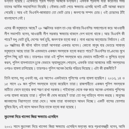
উন্নতি হয়েছে। একেবারে গ্রাম পর্যন্ত আজকে উন্নয়ন। এমনকি প্রবাসী যারা করোনার সময়
তাদের আর্থিক সহযোগিতা দিয়েছি। নৌকায় ভোট পেয়ে ক্ষমতায় এসেছি বলেই এটি আমরা করতে
পেরেছি। আর ওই বিএনপি-জামায়াত তো ভোট চোর। জনগণের সম্পদ চোর। ওই চোরদের ঠাঁই
বাংলাদেশে নেই।
এদের কী মনুষ্যত্ব আছে? ২৮ অক্টোবর ভয়াল তা-বের ঘটনায় বিএনপির সমালোচনা করে আওয়ামী
লীগ সভাপতি বলেন, আওয়ামী লীগ সরকার ক্ষমতায় থাকলে দেশ ভালো থাকে। আর বিএনপি কী
পারে? শুধু ভোট চুরি, দেশের অর্থ চুরি, জনগণকে হত্যা করা। নানা ধরনের অত্যাচার নির্যাতন। এই
২৮ অক্টোবর কী ঘটনা ঘটাল তারা! আপনারা একবার বলেন। কোনো মানুষ যার ভেতরে সামান্য
মনুষ্যত্ব আছে তারা কি এমনভাবে একজন সদস্যকে হত্যা করতে পারে? বিএনপির তাণ্ডবের মুখে
পুলিশ পিছু হটে যায়। তারপরও তারা ওই পুলিশ সদস্যকে ধরে যেভাবে লাঠিপেটা ও কুপিয়ে হত্যা
করল, পুলিশ হাসপাতালে ঢুকে যেভাবে অ্যাম্বুলেন্স পোড়াল, এমনকি তারা আমাদের নারী সদস্যদের
ওপরও হামলা চালিয়েছে। তারপরও পুলিশ অনেক ধৈর্যের পরিচয় দিয়েছে। এটা কী রাজনীতি?
তিনি বলেন, শুধু এখনই নয়, এর আগেও একইভাবে পুলিশের ওপর হামলা হয়েছিল। ২০১৩, ১৪ ও
১৫ সালে ২৯ জন পুলিশ সদস্যকে হত্যা করেছিল তারা। রাজশাহীতে একজন পুলিশ সদস্যকে
মাটিতে ফেলে হত্যার কথা স্মরণ রাখা দরকার। গাইবান্ধা থেকে শুরু করে অনেক এলাকায় পুলিশের
ওপর হামলা করেছে তারা। পুলিশ কী দোষ করেছে? তারা তো শুধু দায়িত্ব পালন করছে। মানুষের
জানমালের নিরাপত্তা তারা দেবে। আজ তারা যানবাহনে আগুন দিচ্ছে। একটি বাসের হেলপার
ঘুমিয়ে ছিল, ওই বাসে আগুন দিয়ে তাকে হত্যা করা হয়েছে।
মুচলেকা দিয়ে খালেদা জিয়া ক্ষমতায় এসেছিল
২০০১ সালে মুচলেকা দিয়ে খালেদা জিয়া ক্ষমতায় এসেছিল মন্তব্য করে প্রধানমন্ত্রী বলেন, আমি