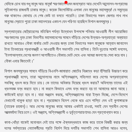
যেদিকে চোখ যায় শুধু মানুষ আর মানুষ! স্মরণকালে এমন জনস্রোত আর দেখেনি আন্দোলন-সংগ্রামের
প্রেস
সূতিকাগার রাজধানী ঢাকার মানুষ। কয়েক কিলোমিটার এলাকা যেন মানুষের মহাসমুদ্র! যে সমুদ্রের
রিলিজ
শুরু থাকলেও কোথায় যে শেষ কেউ তা বলতে পারেনি। ঢাকা বিভাগের সকল জেলার লাখ লাখ
মানুষের স্রোতে পুরো ঢাকা মহানগরের একাংশ যেন পরিণত হয়েছিল বিশাল জনসমুদ্রে।
প্রকাশনা
স্বপ্নযাত্রার মেট্রোরেলের মতিঝিল পর্যন্ত উদ্বোধন উপলক্ষে শনিবার আওয়ামী লীগ আয়োজিত
গ্যালারি
স্মরণকালের বৃহৎ ঢাকা বিভাগীয় মহাসমাবেশের সামনে দাঁড়িয়ে দেশের উন্নয়ন-অগ্রযাত্রা অব্যাহত
রাখতে আবারও নৌকা মার্কায় ভোট দেওয়ার জন্য ঢাকা বিভাগের সকল মানুষকে আহ্বান জানালেন
বিএনপি-
টানা তিনবারের প্রধানমন্ত্রী ও আওয়ামী লীগ সভাপতি শেখ হাসিনা। তিনি দৃঢ়তার সঙ্গেই বললেন,
জামায়াত
‘ইনশাআল্লাহ দেশের জনগণ আগামীতেও নৌকায় ভোট দেবে এবং আমরা জনগণের সেবা করে যাব।
সহিংসতা
নৌকা এবার জিতবেই।’
বিশাল জনসমুদ্রের সামনে দাঁড়িয়ে বিএনপি-জামায়াত জোটের বিরুদ্ধে কড়া হুঁশিয়ারি উচ্চারণ করে
সংগঠন
প্রধানমন্ত্রী বলেন, তারা আন্দোলনের নামে অগ্নিসন্ত্রাস, সহিংসতা করে দেশের অগ্রযাত্রাসহ
সবকিছু ধ্বংস করে দিতে চায়। কে তাদের অধিকার দিয়েছে ধ্বংস করার? অবিলম্বে তাদের এই
নির্বাচনী
ধ্বংসযজ্ঞ বন্ধ করতে হবে। না করলে কিভাবে এসব বন্ধ করতে হয় তা আমাদের জানা আছে।
ইশতেহার
কাউকেই ছাড়া হবে না। যারা সন্ত্রাস করছে, অগ্নিসন্ত্রাসের যারা ইন্ধন দিচ্ছে, দেশে-বিদেশে
যেখানেই থাকুক ছাড়া হবে না। প্রয়োজনে বিদেশ থেকে ধরে এনে শাস্তি দেব ওই কুলাঙ্গারকে
(তারেক রহমান)। আর দেশের মানুষের কাছে আমার একটাই চাওয়া, সবাই যেন স্বাধীন দেশের
আত্মমর্যাদা নিয়ে চলে। ওই সন্ত্রাস, অগ্নিসন্ত্রাসী ও দুর্বৃত্তপরায়ণদের যেন প্রত্যাখ্যান করে।
কানা-খোঁড়া যাকেই মনোনয়ন দেই তার পক্ষে ঐক্যবদ্ধভাবে কাজ করে তাকে বিজয়ী করার জন্য
দলের সর্বস্তরের নেতাকর্মীদের প্রতি নির্দেশ দিয়ে দলটির সভাপতি শেখ হাসিনা আরও বলেন,