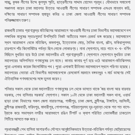
সাচ্চু, কৃষক লীগের উম্মে কুলসুম স্মৃতি, ছাত্রলীগের সাদ্দাম হোসেন প্রমুখ। যৌথভাবে সমাবেশা
সঞ্চালনা করেন ঢাকা মহানগর উত্তর আওয়ামী লীগের সাধারণ সম্পাদক এসএম মান্নান কচি,
দক্ষিণের সাধারণ সম্পাদক হুমায়ুন কবির ও ঢাকা জেলা আওয়ামী লীগের সাধারণ সম্পাদক
পনিরুজ্জামান তরুণ।
রাজধানী ঢাকার প্রাণকেন্দ্র মতিঝিলের আরামবাগে আওয়ামী লীগের ঢাকা বিভাগীয় মহাসমাবেশে দশ
লক্ষাধিক মানুষের স্বতঃস্ফুর্ত উপস্থিতি নিকট অতীতের সকল রেকর্ড ভঙ্গ করেছে। মহাসমাবেশ
স্থল আরামবাগ থেকে মতিঝিল, কমলাপুর, ইত্তেফাক মোড়, দৈনিক বাংলা, পল্টন, ফকিরাপুলসহ
চারপাশে পাঁচ কিলোমিটার পর্যন্ত ছিল লোকে লোকারণ্য। নানা স্লোগানে, নাচে গানে খ- খ- বর্ণিল
মিছিলে মুখরিত হয়ে উঠে ঢাকা মহানগরীর এই প্রাণকেন্দ্রটি। স্লোগানে স্লোগানে মুখরিত ঢাকা
মহানগরের অলিগলিতে গণমানুষের ঢল নামে। কানায় কানায় পূর্ণ হয়ে ওঠে আরামবাগ-মতিঝিলসহ
পুরো এলাকার কয়েক কিলোমিটার পথ। পুরো এলাকাই রীতিমত মহাসমাবেশ স্থলে পরিণত হয়েছে।
মহানগরের নেতারা এই বিভাগীয় মহাসমাবেশকে রেসকোর্স ময়দানে বঙ্গবন্ধুর ৭ মার্চ ভাষণের সেই
ঐতিহাসিক গণসমাবেশের সঙ্গে তুলনা করেন।
শনিবার সকাল থেকে ঢাকা মহানগরীতে গণমানুষের ঢল থেকে ভাসতে থাকে ‘জয় বাংলা আর বারবার
দরকার, শেখ হাসিনার সরকার’ স্লোগান। সকাল ১০টা থেকে ঢাকা মহানগরী সকল থানা, ওয়ার্ড
ছাড়া ঢাকা বিভাগের সকল জেলা নারায়ণগঞ্জ, গাজীপুর, ঢাকা জেলা, মুন্সীগঞ্জ, টাঙ্গাইল, নরসিংদী,
মুন্সীগঞ্জ রাজবাড়ী, ফরিদপুর, মাদারীপুর, গোপালগঞ্জ, শরিয়তপুরসহ দূর-দূরান্ত থেকে শত শত বাসে-
ট্রাকে করে সভাস্থল নগরীর আরামবাগে রঙিন টিশার্ট ও ক্যাপ পরিহিত নেতাকর্মীরা ঢাকঢোল
পিটিয়ে আসতে শুরু করে।
প্রধানমন্ত্রী শেখ হাসিনা আগারগাঁও স্টেশনে আনুষ্ঠানিকভাবে উত্তরা-মতিঝিল পর্যন্ত মেট্রোরেলের