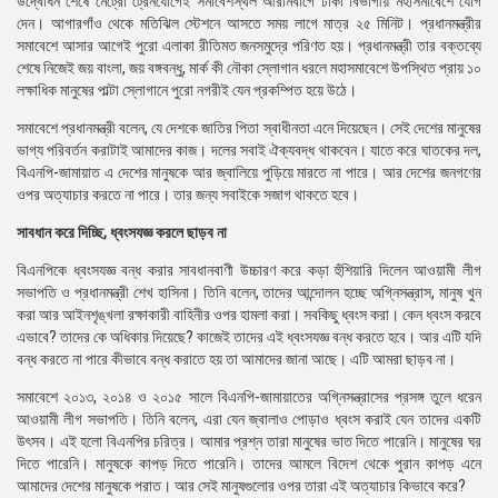
উদ্বোধন শেষে মেট্রো ট্রেনযোগেই সমাবেশস্থল আরামবাগে ঢাকা বিভাগীয় মহাসমাবেশে যোগ
দেন। আগারগাঁও থেকে মতিঝিল স্টেশনে আসতে সময় লাগে মাত্র ২৫ মিনিট। প্রধানমন্ত্রীর
সমাবেশে আসার আগেই পুরো এলাকা রীতিমত জনসমুদ্রে পরিণত হয়। প্রধানমন্ত্রী তার বক্তব্যে
শেষে নিজেই জয় বাংলা, জয় বঙ্গবন্ধু, মার্ক কী নৌকা স্লোগান ধরলে মহাসমাবেশে উপস্থিত প্রায় ১০
লক্ষাধিক মানুষের পাল্টা স্লোগানে পুরো নগরীই যেন প্রকম্পিত হয়ে উঠে।
সমাবেশে প্রধানমন্ত্রী বলেন, যে দেশকে জাতির পিতা স্বাধীনতা এনে দিয়েছেন। সেই দেশের মানুষের
ভাগ্য পরিবর্তন করাটাই আমাদের কাজ। দলের সবাই ঐক্যবদ্ধ থাকবেন। যাতে করে ঘাতকের দল,
বিএনপি-জামায়াত এ দেশের মানুষকে আর জ্বালিয়ে পুড়িয়ে মারতে না পারে। আর দেশের জনগণের
ওপর অত্যাচার করতে না পারে। তার জন্য সবাইকে সজাগ থাকতে হবে।
সাবধান করে দিচ্ছি, ধ্বংসযজ্ঞ করলে ছাড়ব না
বিএনপিকে ধ্বংসযজ্ঞ বন্ধ করার সাবধানবাণী উচ্চারণ করে কড়া হুঁশিয়ারি দিলেন আওয়ামী লীগ
সভাপতি ও প্রধানমন্ত্রী শেখ হাসিনা। তিনি বলেন, তাদের আন্দোলন হচ্ছে অগ্নিসন্ত্রাস, মানুষ খুন
করা আর আইনশৃঙ্খলা রক্ষাকারী বাহিনীর ওপর হামলা করা। সবকিছু ধ্বংস করা। কেন ধ্বংস করবে
এভাবে? তাদের কে অধিকার দিয়েছে? কাজেই তাদের এই ধ্বংসযজ্ঞ বন্ধ করতে হবে। আর এটি যদি
বন্ধ করতে না পারে কীভাবে বন্ধ করাতে হয় তা আমাদের জানা আছে। এটি আমরা ছাড়ব না।
সমাবেশে ২০১৩, ২০১৪ ও ২০১৫ সালে বিএনপি-জামায়াতের অগ্নিসন্ত্রাসের প্রসঙ্গ তুলে ধরেন
আওয়ামী লীগ সভাপতি। তিনি বলেন, এরা যেন জ্বালাও পোড়াও ধ্বংস করাই যেন তাদের একটি
উৎসব। এই হলো বিএনপির চরিত্র। আমার প্রশ্ন তারা মানুষের ভাত দিতে পারেনি। মানুষের ঘর
দিতে পারেনি। মানুষকে কাপড় দিতে পারেনি। তাদের আমলে বিদেশ থেকে পুরান কাপড় এনে
আমাদের দেশের মানুষকে পরাত। আর সেই মানুষগুলোর ওপর তারা এই অত্যাচার কিভাবে করে?