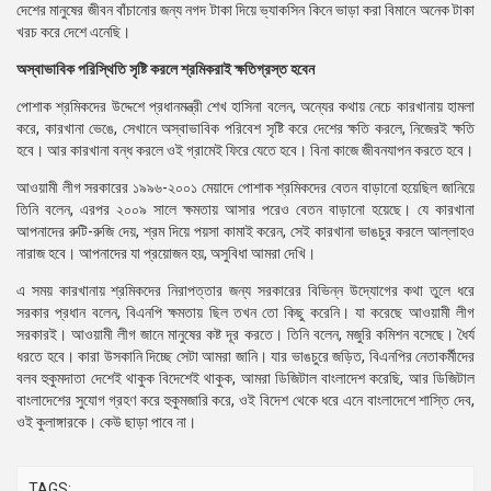
দেশের মানুষের জীবন বাঁচানোর জন্য নগদ টাকা দিয়ে ভ্যাকসিন কিনে ভাড়া করা বিমানে অনেক টাকা
খরচ করে দেশে এনেছি।
অস্বাভাবিক পরিস্থিতি সৃষ্টি করলে শ্রমিকরাই ক্ষতিগ্রস্ত হবেন
পোশাক শ্রমিকদের উদ্দেশে প্রধানমন্ত্রী শেখ হাসিনা বলেন, অন্যের কথায় নেচে কারখানায় হামলা
করে, কারখানা ভেঙে, সেখানে অস্বাভাবিক পরিবেশ সৃষ্টি করে দেশের ক্ষতি করলে, নিজেরই ক্ষতি
হবে। আর কারখানা বন্ধ করলে ওই গ্রামেই ফিরে যেতে হবে। বিনা কাজে জীবনযাপন করতে হবে।
আওয়ামী লীগ সরকারের ১৯৯৬-২০০১ মেয়াদে পোশাক শ্রমিকদের বেতন বাড়ানো হয়েছিল জানিয়ে
তিনি বলেন, এরপর ২০০৯ সালে ক্ষমতায় আসার পরেও বেতন বাড়ানো হয়েছে। যে কারখানা
আপনাদের রুটি-রুজি দেয়, শ্রম দিয়ে পয়সা কামাই করেন, সেই কারখানা ভাঙচুর করলে আল্লাহও
নারাজ হবে। আপনাদের যা প্রয়োজন হয়, অসুবিধা আমরা দেখি।
এ সময় কারখানায় শ্রমিকদের নিরাপত্তার জন্য সরকারের বিভিন্ন উদ্যোগের কথা তুলে ধরে
সরকার প্রধান বলেন, বিএনপি ক্ষমতায় ছিল তখন তো কিছু করেনি। যা করেছে আওয়ামী লীগ
সরকারই। আওয়ামী লীগ জানে মানুষের কষ্ট দূর করতে। তিনি বলেন, মজুরি কমিশন বসেছে। ধৈর্য
ধরতে হবে। কারা উসকানি দিচ্ছে সেটা আমরা জানি। যার ভাঙচুরে জড়িত, বিএনপির নেতাকর্মীদের
বলব হুকুমদাতা দেশেই থাকুক বিদেশেই থাকুক, আমরা ডিজিটাল বাংলাদেশ করেছি, আর ডিজিটাল
বাংলাদেশের সুযোগ গ্রহণ করে হুকুমজারি করে, ওই বিদেশ থেকে ধরে এনে বাংলাদেশে শাস্তি দেব,
ওই কুলাঙ্গারকে। কেউ ছাড়া পাবে না।
TAGS: