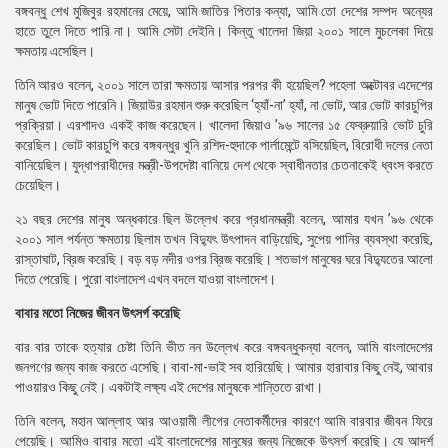
বঙ্গবন্ধু শেখ মুজিবুর রহমানের মেয়ে, আমি জাতির পিতার কন্যা, আমি তো দেশের সম্পদ অন্যের
হাতে তুলে দিতে পারি না। আমি সেটা দেইনি। কিন্তু খালেদা জিয়া ২০০১ সালে মুচলেকা দিয়ে
ক্ষমতায় এসেছিল।
তিনি আরও বলেন, ২০০১ সালে তারা ক্ষমতায় আসার পরপর কী হয়েছিল? পহেলা অক্টোবর এদেশের
মানুষ ভোট দিতে পারেনি। জিয়াউর রহমান শুরু করেছিল ‘হ্যাঁ-না’ হ্যাঁ, না ভোট, আর ভোট কারচুপির
প্রক্রিয়া। এরশাদও একই কাজ করেছেন। খালেদা জিয়াও ’৯৬ সালের ১৫ ফেব্রুয়ারি ভোট চুরি
করেছিল। ভোট কারচুপি করে বঙ্গবন্ধুর খুনি রশিদ-হুদাকে পার্লামেন্টে বসিয়েছিল, বিরোধী দলের নেতা
বানিয়েছিল। যুদ্ধাপরাধীদের মন্ত্রী-উপদেষ্টা বানিয়ে দেশ থেকে স্বাধীনতার চেতনাকেই ধ্বংস করতে
চেয়েছিল।
২১ বছর দেশের মানুষ অন্ধকারে ছিল উল্লেখ করে প্রধানমন্ত্রী বলেন, আমার যখন ’৯৬ থেকে
২০০১ সাল পর্যন্ত ক্ষমতায় ছিলাম তখন বিদ্যুৎ উৎপাদন বাড়িয়েছি, সুপেয় পানির ব্যবস্থা করেছি,
রাস্তাঘাট, ব্রিজ করেছি। বড় বড় নদীর ওপর ব্রিজ করেছি। শতভাগ মানুষের ঘরে বিদ্যুতের আলো
দিতে পেরেছি। পুরো বাংলাদেশ এখন বদলে যাওয়া বাংলাদেশ।
বাবার মতো নিজের জীবন উৎসর্গ করেছি
বার বার তাকে হত্যার চেষ্টা তিনি ভীত নন উল্লেখ করে বঙ্গবন্ধুকন্যা বলেন, আমি বাংলাদেশের
জনগণের জন্য কাজ করতে এসেছি। বাবা-মা-ভাই সব হারিয়েছি। আমার হারাবার কিছু নেই, আবার
পাওয়ারও কিছু নেই। একটাই লক্ষ্য এই দেশের মানুষকে শান্তিতে রাখা।
তিনি বলেন, মহান আল্লাহ আর আওয়ামী লীগের নেতাকর্মীদের কারণে আমি বারবার জীবন ফিরে
পেয়েছি। আমিও বাবার মতো এই বাংলাদেশের মানুষের জন্য নিজেকে উৎসর্গ করেছি। যে আদর্শ