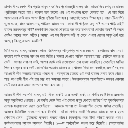
ঢাকাবাসীসহ দেশবাসীর প্রতি আহ্বান জানিয়ে প্রধানমন্ত্রী বলেন, যারা আগুন দিয়ে পোড়াবে তাদের
প্রতিরোধ করতে হবে। দরকার হলে তাদের ধরে ওই আগুনের মধ্যে ফেলতে হবে। যে হাত দিয়ে
আগুন দেবে সেই হাত আগুন দিয়ে পুড়িয়ে দিতে হবে। তাহলেই তাদের শিক্ষা হবে। তারা (বিএনপি)
ভুলে যাচ্ছে, বাসে আগুন দেয়, গাড়িতে আগুন দেয়। তারা কী গাড়িতে চড়ে না? তাদের গাড়ি নাই?
তাদের জিনিসপত্র নাই? জনগণ যদি সেগুলো পোড়াতে শুরু করে তখন তারা কোথায় যাবে? কী করবে
সেটিও তাদের ভাবা উচিত। আমরা ওই সব বিশ্বাস করি না দেখে এখনো দেশের মানুষ ধৈর্য ধরে
আছে। কিন্তু এভাবে কতদিন?
তিনি আরও বলেন, আজকে কোনো জিনিসপত্র-খাদ্যপণ্য আসতে দেয় না। সেখানেও বাধা দেয়।
কাজেই আমি তাদের সাবধান করে দিচ্ছি। ক্ষমতা দেওয়ার মালিক আল্লাহ আর এইদিকে জনগণের
ভোট। আমার বাবা-মা ভাই, আমার ছোট ভাই রাসেলকেও তো হত্যা করেছিল। ভেবেছিল জাতির
পিতার রক্তের আর কেউ কোনোদিন ক্ষমতায় আসবে না। খালেদা জিয়া তো বলেছিল, একশ’ বছরেও
আওয়ামী লীগ ক্ষমতায় আসতে পারবে না। আল্লাহর রহমতে ওই কথা তাদের বেলায় ফলে গেছে।
আর আওয়ামী লীগ এই চার চার বার ক্ষমতায় আছে। ইনশাআল্লাহ আগামীতেও জনগণ নৌকায়
ভোট দেবে এবং আমরা জনগণের সেবা করে যাব।
আওয়ামী লীগ সভাপতি বলেন, এই নৌকা মার্কাই হচ্ছে একটা মার্কা; যে মার্কায় ভোট দিয়ে এদেশের
মানুষ স্বাধীনতা পেয়েছে। যে মার্কায় ভোট দিয়ে এই দেশের মানুষ যেখানে জাতির পিতা যুদ্ধবিধ্বস্ত
দেশকে স্বল্পোন্নত দেশে রেখেছিলেন। আজকে আমরা তা উন্নয়নশীল দেশের মর্যাদা পেয়েছি।
আজকে ডিজিটাল বাংলাদেশ করে দিয়েছি। নৌকা মার্কায় ভোট দিয়েছেন আজকে সবার হাতে
মোবাইল ফোন। ইন্টারনেট ব্যবহার করতে পারে। ফ্রিলান্সিং করে টাকা কামাই করতে পারে।
কর্মসংস্থানের ব্যাপক ব্যবস্থা নিয়েছি। ১০০টা অর্থনৈতিক অঞ্চল করে দিয়েছি। রাস্তাঘাটের