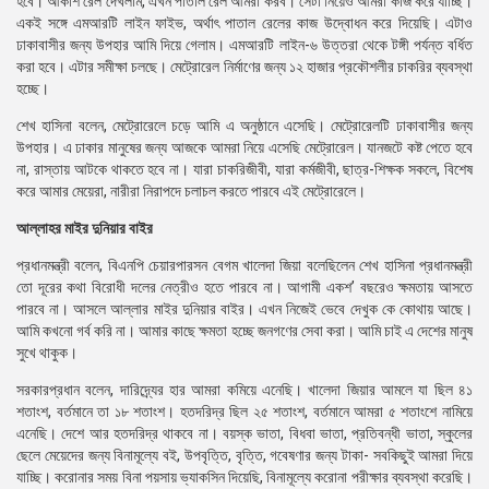
হবে। আকাশ রেল দেখলাম, এখন পাতাল রেল আমরা করব। সেটা নিয়েও আমরা কাজ করে যাচ্ছি।
একই সঙ্গে এমআরটি লাইন ফাইভ, অর্থাৎ পাতাল রেলের কাজ উদ্বোধন করে দিয়েছি। এটাও
ঢাকাবাসীর জন্য উপহার আমি দিয়ে গেলাম। এমআরটি লাইন-৬ উত্তরা থেকে টঙ্গী পর্যন্ত বর্ধিত
করা হবে। এটার সমীক্ষা চলছে। মেট্রোরেল নির্মাণের জন্য ১২ হাজার প্রকৌশলীর চাকরির ব্যবস্থা
হচ্ছে।
শেখ হাসিনা বলেন, মেট্রোরেলে চড়ে আমি এ অনুষ্ঠানে এসেছি। মেট্রোরেলটি ঢাকাবাসীর জন্য
উপহার। এ ঢাকার মানুষের জন্য আজকে আমরা নিয়ে এসেছি মেট্রোরেল। যানজটে কষ্ট পেতে হবে
না, রাস্তায় আটকে থাকতে হবে না। যারা চাকরিজীবী, যারা কর্মজীবী, ছাত্র-শিক্ষক সকলে, বিশেষ
করে আমার মেয়েরা, নারীরা নিরাপদে চলাচল করতে পারবে এই মেট্রোরেলে।
আল্লাহর মাইর দুনিয়ার বাইর
প্রধানমন্ত্রী বলেন, বিএনপি চেয়ারপারসন বেগম খালেদা জিয়া বলেছিলেন শেখ হাসিনা প্রধানমন্ত্রী
তো দূরের কথা বিরোধী দলের নেত্রীও হতে পারবে না। আগামী একশ’ বছরেও ক্ষমতায় আসতে
পারবে না। আসলে আল্লার মাইর দুনিয়ার বাইর। এখন নিজেই ভেবে দেখুক কে কোথায় আছে।
আমি কখনো গর্ব করি না। আমার কাছে ক্ষমতা হচ্ছে জনগণের সেবা করা। আমি চাই এ দেশের মানুষ
সুখে থাকুক।
সরকারপ্রধান বলেন, দারিদ্র্যের হার আমরা কমিয়ে এনেছি। খালেদা জিয়ার আমলে যা ছিল ৪১
শতাংশ, বর্তমানে তা ১৮ শতাংশ। হতদরিদ্র ছিল ২৫ শতাংশ, বর্তমানে আমরা ৫ শতাংশে নামিয়ে
এনেছি। দেশে আর হতদরিদ্র থাকবে না। বয়স্ক ভাতা, বিধবা ভাতা, প্রতিবন্ধী ভাতা, স্কুলের
ছেলে মেয়েদের জন্য বিনামূল্যে বই, উপবৃত্তি, বৃত্তি, গবেষণার জন্য টাকা- সবকিছুই আমরা দিয়ে
যাচ্ছি। করোনার সময় বিনা পয়সায় ভ্যাকসিন দিয়েছি, বিনামূল্যে করোনা পরীক্ষার ব্যবস্থা করেছি।