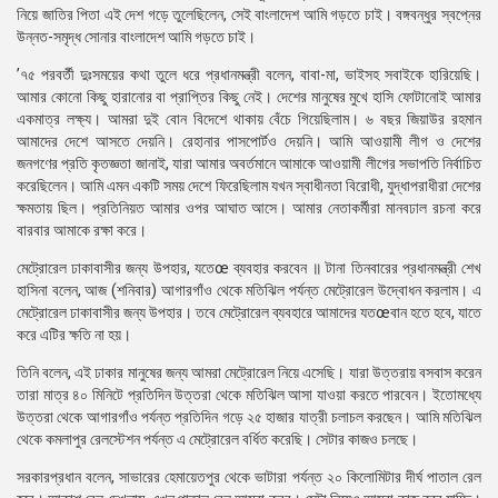
নিয়ে জাতির পিতা এই দেশ গড়ে তুলেছিলেন, সেই বাংলাদেশ আমি গড়তে চাই। বঙ্গবন্ধুর স্বপ্নের
উন্নত-সমৃদ্ধ সোনার বাংলাদেশ আমি গড়তে চাই।
’৭৫ পরবর্তী দুঃসময়ের কথা তুলে ধরে প্রধানমন্ত্রী বলেন, বাবা-মা, ভাইসহ সবাইকে হারিয়েছি।
আমার কোনো কিছু হারানোর বা প্রাপ্তির কিছু নেই। দেশের মানুষের মুখে হাসি ফোটানোই আমার
একমাত্র লক্ষ্য। আমরা দুই বোন বিদেশে থাকায় বেঁচে গিয়েছিলাম। ৬ বছর জিয়াউর রহমান
আমাদের দেশে আসতে দেয়নি। রেহানার পাসপোর্টও দেয়নি। আমি আওয়ামী লীগ ও দেশের
জনগণের প্রতি কৃতজ্ঞতা জানাই, যারা আমার অবর্তমানে আমাকে আওয়ামী লীগের সভাপতি নির্বাচিত
করেছিলেন। আমি এমন একটি সময় দেশে ফিরেছিলাম যখন স্বাধীনতা বিরোধী, যুদ্ধাপরাধীরা দেশের
ক্ষমতায় ছিল। প্রতিনিয়ত আমার ওপর আঘাত আসে। আমার নেতাকর্মীরা মানবঢাল রচনা করে
বারবার আমাকে রক্ষা করে।
মেট্রোরেল ঢাকাবাসীর জন্য উপহার, যতেœ ব্যবহার করবেন ॥ টানা তিনবারের প্রধানমন্ত্রী শেখ
হাসিনা বলেন, আজ (শনিবার) আগারগাঁও থেকে মতিঝিল পর্যন্ত মেট্রোরেল উদ্বোধন করলাম। এ
মেট্রোরেল ঢাকাবাসীর জন্য উপহার। তবে মেট্রোরেল ব্যবহারে আমাদের যতœবান হতে হবে, যাতে
করে এটির ক্ষতি না হয়।
তিনি বলেন, এই ঢাকার মানুষের জন্য আমরা মেট্রোরেল নিয়ে এসেছি। যারা উত্তরায় বসবাস করেন
তারা মাত্র ৪০ মিনিটে প্রতিদিন উত্তরা থেকে মতিঝিল আসা যাওয়া করতে পারবেন। ইতোমধ্যে
উত্তরা থেকে আগারগাঁও পর্যন্ত প্রতিদিন গড়ে ২৫ হাজার যাত্রী চলাচল করছেন। আমি মতিঝিল
থেকে কমলাপুর রেলস্টেশন পর্যন্ত এ মেট্রোরেল বর্ধিত করেছি। সেটার কাজও চলছে।
সরকারপ্রধান বলেন, সাভারের হেমায়েতপুর থেকে ভাটারা পর্যন্ত ২০ কিলোমিটার দীর্ঘ পাতাল রেল