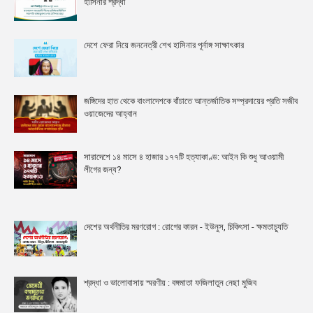
হাসিনার শ্রদ্ধা
দেশে ফেরা নিয়ে জননেত্রী শেখ হাসিনার পূর্নাঙ্গ সাক্ষাৎকার
জঙ্গিদের হাত থেকে বাংলাদেশকে বাঁচাতে আন্তর্জাতিক সম্প্রদায়ের প্রতি সজীব
ওয়াজেদের আহ্বান
সারাদেশে ১৪ মাসে ৪ হাজার ১৭৭টি হত্যাকাণ্ড: আইন কি শুধু আওয়ামী
লীগের জন্য?
দেশের অর্থনীতির মরণরোগ : রোগের কারন - ইউনুস, চিকিৎসা - ক্ষমতাচ্যুতি
শ্রদ্ধা ও ভালোবাসায় স্মরণীয় : বঙ্গমাতা ফজিলাতুন নেছা মুজিব