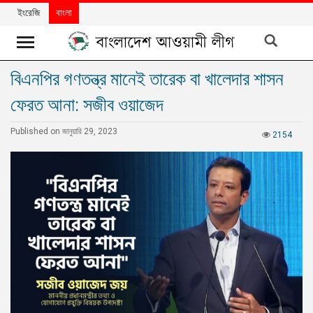
ইংরেজি
বাংলা
বিএনপির গণতন্ত্র মানেই তারেক বা খালেদার শাসন
খবর
ফেরত আনা: সজীব ওয়াজেদ
দলের
খবর
Published on জানুয়ারি 29, 2023
2154
বিশেষ
নিবন্ধ
বিশেষ
প্রতিবেদন
মতামত
উন্নয়নের
বাংলাদেশ
নিউজলেটার