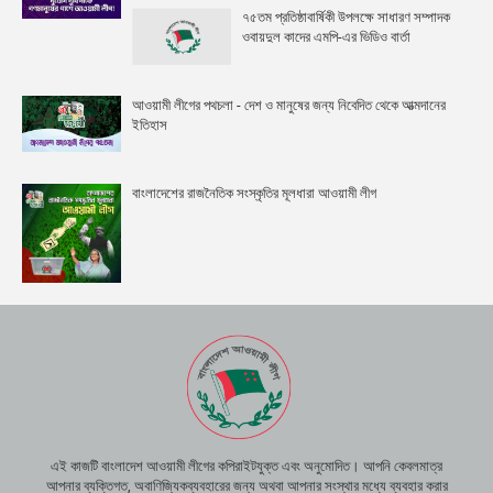
৭৫তম প্রতিষ্ঠাবার্ষিকী উপলক্ষে সাধারণ সম্পাদক
ওবায়দুল কাদের এমপি-এর ভিডিও বার্তা
আওয়ামী লীগের পথচলা - দেশ ও মানুষের জন্য নিবেদিত থেকে আত্মদানের
ইতিহাস
বাংলাদেশের রাজনৈতিক সংস্কৃতির মূলধারা আওয়ামী লীগ
এই কাজটি বাংলাদেশ আওয়ামী লীগের কপিরাইটযুক্ত এবং অনুমোদিত। আপনি কেবলমাত্র
আপনার ব্যক্তিগত, অবাণিজ্যিকব্যবহারের জন্য অথবা আপনার সংস্থার মধ্যে ব্যবহার করার