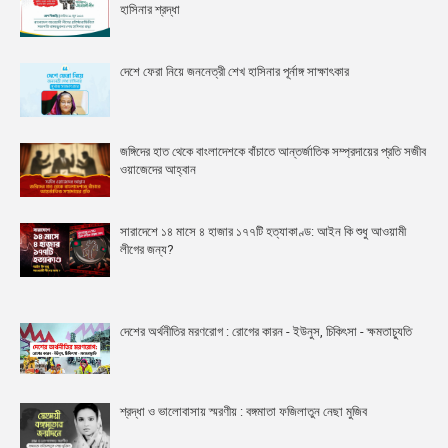
হাসিনার শ্রদ্ধা
দেশে ফেরা নিয়ে জননেত্রী শেখ হাসিনার পূর্নাঙ্গ সাক্ষাৎকার
জঙ্গিদের হাত থেকে বাংলাদেশকে বাঁচাতে আন্তর্জাতিক সম্প্রদায়ের প্রতি সজীব
ওয়াজেদের আহ্বান
সারাদেশে ১৪ মাসে ৪ হাজার ১৭৭টি হত্যাকাণ্ড: আইন কি শুধু আওয়ামী
লীগের জন্য?
দেশের অর্থনীতির মরণরোগ : রোগের কারন - ইউনুস, চিকিৎসা - ক্ষমতাচ্যুতি
শ্রদ্ধা ও ভালোবাসায় স্মরণীয় : বঙ্গমাতা ফজিলাতুন নেছা মুজিব