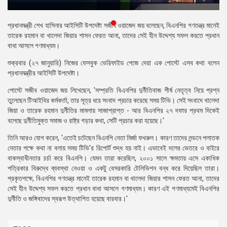
প্রেস
রিলিজ
প্রধানমন্ত্রী শেখ হাসিনার আইসিটি উপদেষ্টা সজীব ওয়াজেদ জয় বলেছেন, বিএনপির গণতন্ত্র মানেই
তারেক রহমান বা খালেদা জিয়ার শাসন ফেরত আনা, তাদের সেই হীন উদ্দেশ্য সফল করতে প্রধান
প্রকাশনা
বাধা আসলে গণমাধ্যম।
শুক্রবার (২৭ জানুয়ারি) নিজের ফেসবুক ভেরিফাইড পেজে দেয়া এক পোস্টে এসব কথা বলেন
গ্যালারি
প্রধানমন্ত্রীর আইসিটি উপদেষ্টা।
বিএনপি-
পোস্টে সজীব ওয়াজেদ জয় লিখেছেন, 'সম্প্রতি বিএনপির দুর্নীতিবাজ শীর্ষ নেতৃত্ব নিয়ে প্রশ্ন
জামায়াত
তুলেছেন টিআইবির কর্মকর্তা, তার সূত্র ধরে সংবাদ প্রচার করেছে সময় টিভি। সেই সংবাদে খালেদা
সহিংসতা
জিয়া ও তারেক রহমান দুর্নীতির মামলায় সাজাপ্রাপ্ত - আর বিএনপির ২৭ দফার প্রথম দিকেই
বলেছে দুর্নীতিমুক্ত সমাজ ও রাষ্ট্র গড়ার কথা, সেটি প্রচার করা হয়েছে।'
সংগঠন
তিনি আরও যোগ করেন, 'এতেই চটেছেন বিএনপি নেতা মির্জা ফখরুল। কারণ তাদের লন্ডনে পলাতক
নির্বাচনী
নেতার পক্ষে কথা না বলায় সময় টিভি'র রিপোর্ট শুদ্ধ হয় নাই। এভাবেই দলের ভেতরে ও বাইরে
ইশতেহার
বাকস্বাধীনতার চর্চা করে বিএনপি। যেমন তারা করেছিল, ২০০১ সালে ক্ষমতায় এসে একাধিক
পত্রিকার বিরুদ্ধে ব্যবস্থা নেওয়া ও একটু বেসরকারি টেলিভিশন বন্ধ করে দিয়েছিল তারা।
প্রকৃতপক্ষে, বিএনপির গণতন্ত্র মানেই তারেক রহমান বা খালেদা জিয়ার শাসন ফেরত আনা, তাদের
সেই হীন উদ্দেশ্য সফল করতে প্রধান বাধা আসলে গণমাধ্যম। কারণ এই গণমাধ্যমেই বিএনপির
দুর্নীতি ও জঙ্গিবাদের স্বরূপ উত্থাপিত হয়েছে বারবার।'