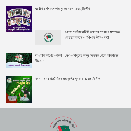
দুর্যোগ দুর্বিপাকে গণমানুষের পাশে আওযা়মী লীগ
৭৫তম প্রতিষ্ঠাবার্ষিকী উপলক্ষে সাধারণ সম্পাদক
ওবায়দুল কাদের এমপি-এর ভিডিও বার্তা
আওয়ামী লীগের পথচলা - দেশ ও মানুষের জন্য নিবেদিত থেকে আত্মদানের
ইতিহাস
বাংলাদেশের রাজনৈতিক সংস্কৃতির মূলধারা আওয়ামী লীগ