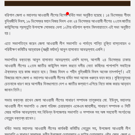
প্রেস
রিলিজ
বরিশাল জেলা ও মহানগর আওয়ামী লীগের বিশেষ বর্ধিত সভা অনুষ্ঠিত হয়েছে। ১৪ ডিসেম্বর শীহদ
বুদ্ধিজীবি দিবস, ১৬ ডিসেম্বর মহান বিজয় দিবস এবং ২৪ ডিসেম্বর আওয়ামী লীগের ২২তম জাতীয়
প্রকাশনা
কাউন্সিলের প্রস্তুতি উপলক্ষে সোমবার বেলা ১২টায় বরিশাল ক্লাব মিলনায়াতনে এই সভা অনুষ্ঠিত
হয়।
গ্যালারি
এতে সভাপতিত্ব করেন জেলা আওয়ামী লীগ সভাপতি ও পার্বত্য শান্তি চুক্তি বাস্তবায়ন ও
পরিবীক্ষণ কমিটির আহ্বায়ক (মন্ত্রী মর্যাদা) আবুল হাসানাত আবদুল্লাহ এমপি।
বিএনপি-
জামায়াত
সভাপতির বক্তব্যে আবুল হাসানাত আবদুল্লাহ এমপি বলেন, আগামী ২৪ ডিসেম্বর ঢাকায়
সহিংসতা
আওয়ামী লীগের ২২তম জাতীয় কাউন্সিল সফল করতে দলীয় নেতা কর্মিদের পাশাপাশি সবাইকে
ঐক্যবদ্ধ হয়ে কাজ করতে হবে। বিজয় দিবস ও শহীদ বুদ্ধিজীবি দিবস অনেক তাৎপর্যপূর্ণ। এই
সংগঠন
বিজয়ের মাসে জেলা ও মহানগর আওয়ামী লীগের বর্ধিত সভা অনেক গুরুত্ব বহন করে। মুক্তিযুদ্ধের
চেতনাকে ধারণ করে আগামীর দিনগুলোতে দেশ ও জাতীর কল্যাণে এগিয়ে নিতে কাজ করার আহ্বান
নির্বাচনী
জানান তিনি।
ইশতেহার
সভায় বক্তব্য রাখেন জেলা আওয়ামী লীগের সাধারণ সম্পাদক তালুকদার মো. ইউনুস, মহানগর
আওয়ামী লীগ সভাপতি ও জেলা পরিষদ চেয়ারম্যান একেএম জাহাঙ্গীর, সাধারণ সম্পাদক ও সিটি
মেয়র সাদিক আবদুল্লাহ সহ বিভিন্ন উপজেলার সভাপতি ও সম্পাদক সহ অঙ্গ সহযোগী সংগঠনের
নেতৃবৃন্দ বক্তব্য রাখেন।
বর্ধিত সভায় মহানগর আওয়ামী লীগের কার্যকরী কমিটির নেতৃবৃন্দ সহ, উপজেলা আওয়ামী লীগ
সভাপতি ও সাধারণ সম্পাদক, দলীয় উপজেলা চেয়ারম্যান ও ভাইস চেয়ারম্যান, পৌর মেয়র, জেলা ও