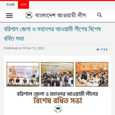
ইংরেজি
বাংলা
বরিশাল জেলা ও মহানগর আওয়ামী লীগের বিশেষ
খবর
বর্ধিত সভা
দলের
খবর
Published on ডিসেম্বর 12, 2022
1164
বিশেষ
নিবন্ধ
বিশেষ
প্রতিবেদন
মতামত
উন্নয়নের
বাংলাদেশ
নিউজলেটার