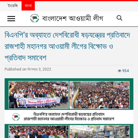
ইংরেজি
বাংলা
বিএনপি’র অব্যাহত দেশবিরোধী ষড়যন্ত্রের প্রতিবাদে
খবর
রাজশাহী মহানগর আওয়ামী লীগের বিক্ষোভ ও
দলের
খবর
প্রতিবাদ সমাবেশ
বিশেষ
Published on ডিসেম্বর 3, 2022
954
নিবন্ধ
বিশেষ
প্রতিবেদন
মতামত
উন্নয়নের
বাংলাদেশ
নিউজলেটার