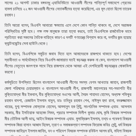
সালের ২১ আগস্ট ঢাকার বঙ্গবন্ধু এ্যাভিনিউতে আওয়ামী লীগের শান্তিপূর্ণ সমাবেশে গ্রেনেড
হামলা চালিয়ে ২২ জন আওয়ামী লীগের নেতাকর্মীদের হত্যা করেছিলো, এর মূল হোতা ছিলো তারেক
রহমান।
তিনি আরো বলেন, বিএনপি আবারো ক্ষমতায় এলে দেশে কোন শান্তি থাকবে না, দেশে অরাজক
পরিস্থিতির সৃষ্টি হবে। লক্ষ লক্ষ মানুষকে তারা হত্যা করবে, তাই বিএনপিকে রাজনৈতিক ভাবে
প্রতিহত করা সকলের নৈতিক দায়িত্ব কারণ এ দলটি গণতন্ত্রে বিশ্বাস করে না, দলটির জন্ম হয়েছে
ক্যান্টনমেন্টের সেনা ছাউনি থেকে।
তিনি বলেন, বিএনপিকে সমুচিত জবাব দিতে হলে আমাদেরকে রাজপথে থাকতে হবে। দেশের
স্বাধীনতা ও সার্বভৌমত্ব নিয়ে বিএনপি-জামায়াত যতই ষড়যন্ত্র করুক না কেন, বাংলাদেশ আওয়ামী
লীগের নেতৃত্বে জনগণকে সাথে নিয়ে রাজপথে থেকে আমরা এই দেশবিরোধী ষড়যন্ত্রের মোকাবিলা
করবো।
কর্মসূচিতে উপস্থিত ছিলেন বাংলাদেশ আওয়ামী লীগের সদস্য বেগম আখতার জাহান, রাজশাহী
জেলা পরিষদের চেয়ারম্যান ও বাংলাদেশ আওয়ামী লীগ, রাজশাহী মহানগরের সহ-সভাপতি বীর
মুক্তিযোদ্ধা মীর ইকবাল, বীর মুক্তিযোদ্ধা নওশের আলী, সৈয়দ শাহাদত হোসেন, অধ্যক্ষ শফিকুর
রহমান বাদশা, রেজাউল ইসলাম বাবুল, ডাঃ তবিবুর রহমান শেখ, নাঈমুল হুদা রানা, বদরুজ্জামান
খায়ের, যুগ্ম সম্পাদক মোস্তাক হোসেন, আহ্সানুল হক পিন্টু, সাংগঠনিক সম্পাদক এ্যাড. আসলাম
সরকার, মীর ইসতিয়াক আহমেদ লিমন, প্রচার সম্পাদক দিলীপ কুমার ঘোষ, কৃষি বিষয়ক সম্পাদক
মীর তৌফিক আলী ভাদু, আইন বিষয়ক সম্পাদক এ্যাড. মুসাব্বিরুল ইসলাম, তথ্য ও গবেষণা বিষয়ক
সম্পাদক জিয়া হাসান আজাদ হিমেল, ত্রাণ ও সমাজকল্যাণ সম্পাদক ফিরোজ কবির সেন্টু, ধর্ম বিষয়ক
সম্পাদক জাহিদুল ইসলাম জাহিদ, বন ও পরিবেশ বিষয়ক সম্পাদক রবিউল আলম রবি, মহিলা বিষয়ক