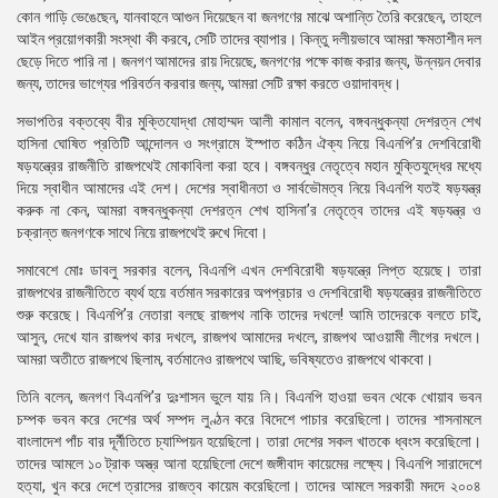
কোন গাড়ি ভেঙেছেন, যানবাহনে আগুন দিয়েছেন বা জনগণের মাঝে অশান্তি তৈরি করেছেন, তাহলে
আইন প্রয়োগকারী সংস্থা কী করবে, সেটি তাদের ব্যাপার। কিন্তু দলীয়ভাবে আমরা ক্ষমতাশীন দল
ছেড়ে দিতে পারি না। জনগণ আমাদের রায় দিয়েছে, জনগণের পক্ষে কাজ করার জন্য, উন্নয়ন দেবার
জন্য, তাদের ভাগ্যের পরিবর্তন করবার জন্য, আমরা সেটি রক্ষা করতে ওয়াদাবদ্ধ।
সভাপতির বক্তব্যে বীর মুক্তিযোদ্ধা মোহাম্মদ আলী কামাল বলেন, বঙ্গবন্ধুকন্যা দেশরত্ন শেখ
হাসিনা ঘোষিত প্রতিটি আন্দোলন ও সংগ্রামে ইস্পাত কঠিন ঐক্য নিয়ে বিএনপি’র দেশবিরোধী
ষড়যন্ত্রের রাজনীতি রাজপথেই মোকাবিলা করা হবে। বঙ্গবন্ধুর নেতৃত্বে মহান মুক্তিযুদ্ধের মধ্যে
দিয়ে স্বাধীন আমাদের এই দেশ। দেশের স্বাধীনতা ও সার্বভৌমত্ব নিয়ে বিএনপি যতই ষড়যন্ত্র
করুক না কেন, আমরা বঙ্গবন্ধুকন্যা দেশরত্ন শেখ হাসিনা’র নেতৃত্বে তাদের এই ষড়যন্ত্র ও
চক্রান্ত জনগণকে সাথে নিয়ে রাজপথেই রুখে দিবো।
সমাবেশে মোঃ ডাবলু সরকার বলেন, বিএনপি এখন দেশবিরোধী ষড়যন্ত্রে লিপ্ত হয়েছে। তারা
রাজপথের রাজনীতিতে ব্যর্থ হয়ে বর্তমান সরকারের অপপ্রচার ও দেশবিরোধী ষড়যন্ত্রের রাজনীতিতে
শুরু করেছে। বিএনপি’র নেতারা বলছে রাজপথ নাকি তাদের দখলে! আমি তাদেরকে বলতে চাই,
আসুন, দেখে যান রাজপথ কার দখলে, রাজপথ আমাদের দখলে, রাজপথ আওয়ামী লীগের দখলে।
আমরা অতীতে রাজপথে ছিলাম, বর্তমানেও রাজপথে আছি, ভবিষ্যতেও রাজপথে থাকবো।
তিনি বলেন, জনগণ বিএনপি’র দুঃশাসন ভুলে যায় নি। বিএনপি হাওয়া ভবন থেকে খোয়াব ভবন
চম্পক ভবন করে দেশের অর্থ সম্পদ লুণ্ঠন করে বিদেশে পাচার করেছিলো। তাদের শাসনামলে
বাংলাদেশ পাঁচ বার দূর্নীতিতে চ্যাম্পিয়ন হয়েছিলো। তারা দেশের সকল খাতকে ধ্বংস করেছিলো।
তাদের আমলে ১০ ট্রাক অস্ত্র আনা হয়েছিলো দেশে জঙ্গীবাদ কায়েমের লক্ষ্যে। বিএনপি সারাদেশে
হত্যা, খুন করে দেশে ত্রাসের রাজত্ব কায়েম করেছিলো। তাদের আমলে সরকারী মদদে ২০০৪