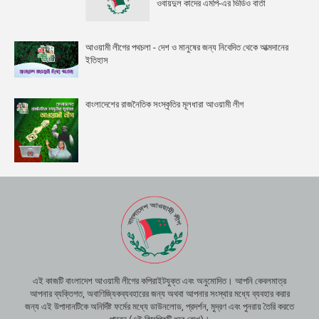
ওবায়দুল কাদের এমপি-এর ভিডিও বার্তা
আওয়ামী লীগের পথচলা - দেশ ও মানুষের জন্য নিবেদিত থেকে আত্মদানের
ইতিহাস
বাংলাদেশের রাজনৈতিক সংস্কৃতির মূলধারা আওয়ামী লীগ
এই কাজটি বাংলাদেশ আওয়ামী লীগের কপিরাইটযুক্ত এবং অনুমোদিত। আপনি কেবলমাত্র
আপনার ব্যক্তিগত, অবাণিজ্যিকব্যবহারের জন্য অথবা আপনার সংস্থার মধ্যে ব্যবহার করার
জন্য এই উপাদানটিকে অনির্দিষ্ট ফর্মের মধ্যে ডাউনলোড, প্রদর্শন, মুদ্রণ এবং পুনরায় তৈরি করতে