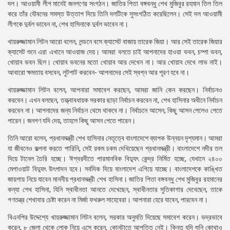
দল। আওয়ামী লীগ মানেই জনগণের সংগঠন। জাতির পিতা বঙ্গবন্ধু শেখ মুজিবুর রহমান তিল তিল
করে তাঁর যৌবনের সমস্ত উত্তাপ দিয়ে তিনি দলটিকে সুসংগঠিত করেছিলেন। সেই দল আওয়ামী
লীগকে দুর্বল ভাবেন না, শেখ হাসিনাকে দুর্বল ভাবেন না।
খায়রুজ্জামান লিটন আরো বলেন, লন্ডনে বসে ক্যাসেট বাজায় তারেক জিয়া। আর সেই তারেক জিয়ার
ক্যাসেট শুনে এরা এখানে আওয়াজ দেয়। আমরা বলতে চাই আপনাদের হাওয়া ভবন, চম্পা ভবন,
খোয়াব ভবন ছিল। খোয়াব ভবনের মতো খোয়াব আর দেখেন না। আর খোয়াব দেখে লাভ নাই।
আবারো ক্ষমতায় বসবেন, লুটপাট করবেন- আপনাদের সেই স্বপ্ন আর পূরণ হবে না।
খায়রুজ্জামান লিটন বলেন, আপনারা সমাবেশ করছেন, আমরা জানি কেন করছেন। নির্বাচনও
করবেন। এখন বলছেন, তত্ত্বাবধায়ক সরকার ছাড়া নির্বাচন করবেন না, শেখ হাসিনার অধীনে নির্বাচন
করবেন না। আপনাদের জন্য নির্বাচন থেমে থাকবে না। নির্বাচনে আসেন, কিছু আসন পেলেও পেতে
পারেন। জনগণ যদি দেয়, তাহলে কিছু আসন পেতে পারেন।
তিনি আরো বলেন, প্রধানমন্ত্রী শেখ হাসিনার নেতৃত্বে বাংলাদেশে ব্যাপক উন্নয়ন দৃশ্যমান। আমরা
যা জীবনেও কল্পনা করতে পারিনি, সেই রকম চকম দেখিয়েছেন প্রধানমন্ত্রী। বাংলাদেশে নদীর তল
দিয়ে টানেল তৈরি হচ্ছে। ঈশ্বরদীতে পারমানবিক বিদ্যুৎ কেন্দ্র নির্মিত হচ্ছে, যেখানে ২৪০০
মেগাওয়াট বিদ্যুৎ উৎপাদন হবে। সর্বদিক দিয়ে বাংলাদেশ এগিয়ে যাচ্ছে। বাংলাদেশকে কাঙ্খিত
জায়গায় নিয়ে যাবেন মাননীয় প্রধানমন্ত্রী শেখ হাসিনা। জাতির পিতা বঙ্গবন্ধু শেখ মুজিবুর রহমানের
কন্যা শেখ হাসিনা, যিনি স্বাধীনতা আনতে দেখেছেন, স্বাধীনতার সুতিকাগার দেখেছেন, তাকে
গণতন্ত্র শেখাবার চেষ্টা করেন না মির্জা ফখরুল সাহেবেরা। আপনারা হেরে যাবেন, পারবেন না।
বিএনপির উদ্দেশ্যে খায়রুজ্জামান লিটন বলেন, সরকার অনুমতি দিয়েছে সমাবেশ করেন। ভদ্রভাবে
করেন, ৮ জেলা থেকে লোক নিয়ে এসে করেন, কোনটাতে আপত্তি নেই। কিন্তু যদি শুনি কোথাও