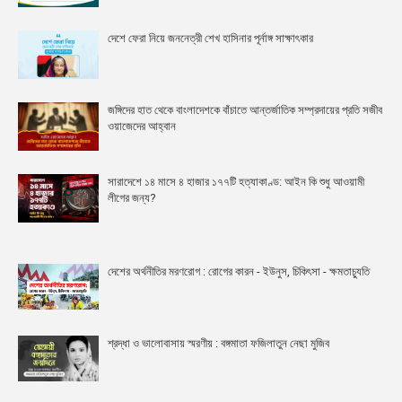
দেশে ফেরা নিয়ে জননেত্রী শেখ হাসিনার পূর্নাঙ্গ সাক্ষাৎকার
জঙ্গিদের হাত থেকে বাংলাদেশকে বাঁচাতে আন্তর্জাতিক সম্প্রদায়ের প্রতি সজীব
ওয়াজেদের আহ্বান
সারাদেশে ১৪ মাসে ৪ হাজার ১৭৭টি হত্যাকাণ্ড: আইন কি শুধু আওয়ামী
লীগের জন্য?
দেশের অর্থনীতির মরণরোগ : রোগের কারন - ইউনুস, চিকিৎসা - ক্ষমতাচ্যুতি
শ্রদ্ধা ও ভালোবাসায় স্মরণীয় : বঙ্গমাতা ফজিলাতুন নেছা মুজিব