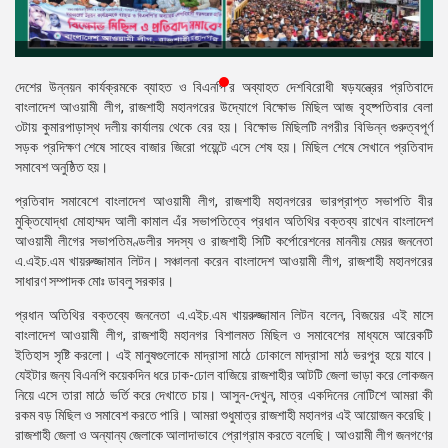
প্রেস
রিলিজ
প্রকাশনা
দেশের উন্নয়ন কার্যক্রমকে ব্যাহত ও বিএনপি’র অব্যাহত দেশবিরোধী ষড়যন্ত্রের প্রতিবাদে
বাংলাদেশ আওয়ামী লীগ, রাজশাহী মহানগরের উদ্যোগে বিক্ষোভ মিছিল আজ বৃহষ্পতিবার বেলা
গ্যালারি
৩টায় কুমারপাড়াস্থ দলীয় কার্যালয় থেকে বের হয়। বিক্ষোভ মিছিলটি নগরীর বিভিন্ন গুরুত্বপূর্ণ
সড়ক প্রদিক্ষণ শেষে সাহেব বাজার জিরো পয়েন্টে এসে শেষ হয়। মিছিল শেষে সেখানে প্রতিবাদ
বিএনপি-
সমাবেশ অনুষ্ঠিত হয়।
জামায়াত
প্রতিবাদ সমাবেশে বাংলাদেশ আওয়ামী লীগ, রাজশাহী মহানগরের ভারপ্রাপ্ত সভাপতি বীর
সহিংসতা
মুক্তিযোদ্ধা মোহাম্মদ আলী কামাল এঁর সভাপতিত্বে প্রধান অতিথির বক্তব্য রাখেন বাংলাদেশ
আওয়ামী লীগের সভাপতিমণ্ডলীর সদস্য ও রাজশাহী সিটি কর্পোরেশনের মাননীয় মেয়র জননেতা
সংগঠন
এ.এইচ.এম খায়রুজ্জামান লিটন। সঞ্চালনা করেন বাংলাদেশ আওয়ামী লীগ, রাজশাহী মহানগরের
সাধারণ সম্পাদক মোঃ ডাবলু সরকার।
নির্বাচনী
ইশতেহার
প্রধান অতিথির বক্তব্যে জননেতা এ.এইচ.এম খায়রুজ্জামান লিটন বলেন, বিজয়ের এই মাসে
বাংলাদেশ আওয়ামী লীগ, রাজশাহী মহানগর বিশালমত মিছিল ও সমাবেশের মাধ্যমে আরেকটি
ইতিহাস সৃষ্টি করলো। এই মানুষগুলোকে মাদ্রাসা মাঠে ঢোকালে মাদ্রাসা মাঠ ভরপুর হয়ে যাবে।
যেইটার জন্য বিএনপি কয়েকদিন ধরে ঢাক-ঢোল বাজিয়ে রাজশাহীর আটটি জেলা ভাড়া করে লোকজন
নিয়ে এসে তারা মাঠে ভর্তি করে দেখাতে চায়। আসুন-দেখুন, মাত্র একদিনের নোটিশে আমরা কী
রকম বড় মিছিল ও সমাবেশ করতে পারি। আমরা শুধুমাত্র রাজশাহী মহানগর এই আয়োজন করেছি।
রাজশাহী জেলা ও অন্যান্য জেলাকে আলাদাভাবে প্রোগ্রাম করতে বলেছি। আওয়ামী লীগ জনগণের