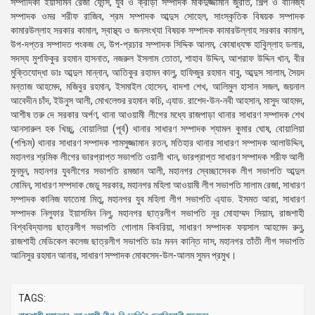
সম্পাদিকা ইয়াসমিন রেজা ফেন্সি, যুব ও ক্রীড়া সম্পাদক মকিদুজ্জামান জুরাত, শিল্প ও বানিজ্য
সম্পাদক ওমর শরীফ রাজিব, শ্রম সম্পাদক আব্দুস সোহেল, সাংস্কৃতিক বিষয়ক সম্পাদক
কামারউল্লাহ সরকার কামাল, স্বাস্থ্য ও জনসংখ্যা বিষয়ক সম্পাদক কামারউল্লাহ সরকার কামাল,
উপ-দপ্তর সম্পাদত পংকজ দে, উপ-প্রচার সম্পাদক সিদ্দিক আলম, কোষাধ্যক্ষ হাবিুল্লাহ ডলার,
সদস্য মুশফিকুর রহমান হাসনাত, নজরুল ইসলাম তোতা, শাহাব উদ্দিন, আশরাফ উদ্দিন খান, বীর
মুক্তিযোদ্ধা ডাঃ আব্দুল মান্নান, আতিকুর রহামন কালু, হাফিজুর রহমান বাবু, আব্দুস সালাম, সৈয়দ
মন্তাজ আহমেদ, মজিবুর রহমান, ইসমাইল হোসেন, বাদশা শেখ, আলিমুল হাসান সজল, জয়নাল
আবেদীন চাঁদ, ইউনুস আলী, মোখলেশুর রহমান কচি, এ্যাড. রাশেদ-উন-নবী আহসান, মাসুদ আহমদ,
আশীষ তরু দে সরকার অর্পণ, থানা আওয়ামী লীগের মধ্যে রাজপাড়া থানার সাধারণ সম্পাদক শেখ
আনসারুল হক খিচ্চু, বোয়ালিয়া (পূর্ব) থানার সাধারণ সম্পাদক শ্যামল কুমার ঘোষ, বোয়ালিয়া
(পশ্চিম) থানার সাধারণ সম্পাদক শামসুজ্জামান রতন, মতিহার থানার সাধারণ সম্পাদক আলাউদ্দিন,
মহানগর শ্রমিক লীগের ভারপ্রাপ্ত সভাপতি ওয়ালী খান, ভারপ্রাপ্ত সাধারণ সম্পাদক শরীফ আলী
মুনমুন, মহানগর যুবলীগের সভাপতি রমজান আলী, মহানগর স্বেচ্ছাসেবক লীগ সভাপতি আব্দুল
মোমিন, সাধারণ সম্পদাক জেডু সরকার, মহানগর মহিলা আওয়ামী লীগ সভাপতি সালাম রেজা, সাধারণ
সম্পাদক কানিজ ফাতেমা মিতু, মহানগর যুব মহিলা লীগ সভাপতি এ্যাড. ইসমত আরা, সাধারণ
সম্পাদক নিলুফার ইয়াসমিন নিলু, মহানগর ছাত্রলীগ সভাপতি নূর মোহাম্মদ সিয়াম, রাজশাহী
বিশ্ববিদ্যালয় ছাত্রলীগ সভাপতি গোলাম কিবরিয়া, সাধারণ সম্পাদক ফয়সাল আহমেদ রুনু,
রাজশাহী মেডিকেল কলেজ ছাত্রলীগ সভাপতি ডাঃ মনন কান্তি দাস, মহানগর তাঁতী লীগ সভাপতি
আনিসুর রহমান আনার, সাধারণ সম্পাদক মোকসেদ-উল-আলম সুমন প্রমুখ।
TAGS: