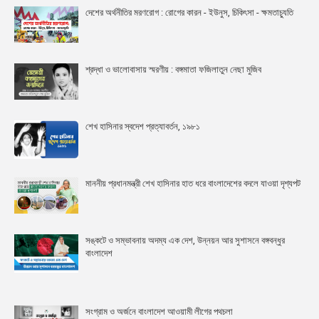
দেশের অর্থনীতির মরণরোগ : রোগের কারন - ইউনুস, চিকিৎসা - ক্ষমতাচ্যুতি
শ্রদ্ধা ও ভালোবাসায় স্মরণীয় : বঙ্গমাতা ফজিলাতুন নেছা মুজিব
শেখ হাসিনার স্বদেশ প্রত্যাবর্তন, ১৯৮১
মাননীয় প্রধানমন্ত্রী শেখ হাসিনার হাত ধরে বাংলাদেশের বদলে যাওয়া দৃশ্যপট
সঙ্কটে ও সম্ভাবনায় অদম্য এক দেশ, উন্নয়ন আর সুশাসনে বঙ্গবন্ধুর
বাংলাদেশ
সংগ্রাম ও অর্জনে বাংলাদেশ আওয়ামী লীগের পথচলা