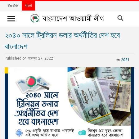
ইংরেজি
বাংলা
২০৪০ সালে ট্রিলিয়ন ডলার অর্থনীতির দেশ হবে
খবর
বাংলাদেশ
দলের
খবর
Published on নভেম্বর 27, 2022
2081
বিশেষ
নিবন্ধ
বিশেষ
প্রতিবেদন
মতামত
উন্নয়নের
বাংলাদেশ
নিউজলেটার