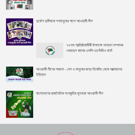
দুর্যোগ দুর্বিপাকে গণমানুষের পাশে আওযা়মী লীগ
৭৫তম প্রতিষ্ঠাবার্ষিকী উপলক্ষে সাধারণ সম্পাদক
ওবায়দুল কাদের এমপি-এর ভিডিও বার্তা
আওয়ামী লীগের পথচলা - দেশ ও মানুষের জন্য নিবেদিত থেকে আত্মদানের
ইতিহাস
বাংলাদেশের রাজনৈতিক সংস্কৃতির মূলধারা আওয়ামী লীগ