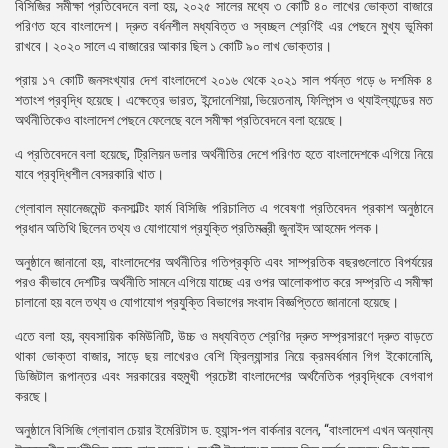
বিসিজির সমীক্ষা প্রতিবেদনে বলা হয়, ২০২৫ সালের মধ্যে ৩ কোটি ৪০ লাখের ভোক্তা বাজারে
পরিণত হবে বাংলাদেশ। দ্রুত বর্ধনশীল মধ্যবিত্ত ও স্বচ্ছল শ্রেণিই এর পেছনে মুখ্য ভূমিকা
রাখবে। ২০২০ সালে এ বাজারের আকার ছিল ১ কোটি ৯০ লাখ ভোক্তার।
প্রায় ১৭ কোটি জনসংখ্যার দেশ বাংলাদেশে ২০১৬ থেকে ২০২১ সাল পর্যন্ত গড়ে ৬ দশমিক ৪
শতাংশ প্রবৃদ্ধি হয়েছে। এক্ষেত্রে ভারত, ইন্দোনেশিয়া, ভিয়েতনাম, ফিলিপন্স ও থ্যাইল্যান্ডের মত
অর্থনীতিকেও বাংলাদেশ পেছনে ফেলেছে বলে সমীক্ষা প্রতিবেদনে বলা হয়েছে।
এ প্রতিবেদনে বলা হয়েছে, ট্রিলিয়ন ডলার অর্থনীতির দেশে পরিণত হতে বাংলাদেশকে এগিয়ে নিয়ে
যাবে প্রবৃদ্ধিশীল বেসরকারি খাত।
গ্লোবাল ম্যানেজমেন্ট কনসাল্টিং ফার্ম বিসিজি পরিচালিত এ গবেষণা প্রতিবেদন প্রকাশ অনুষ্ঠানে
প্রধান অতিথি ছিলেন তথ্য ও যোগাযোগ প্রযুক্তি প্রতিমন্ত্রী জুনাইদ আহমেদ পলক।
অনুষ্ঠানে জানানো হয়, বাংলাদেশের অর্থনীতির গতিপ্রকৃতি এবং সাম্প্রতিক বছরগুলোতে বিপর্যয়ের
পরও কীভাবে দেশটির অর্থনীতি সামনে এগিয়ে যাচ্ছে এর ওপর আলোকপাত করে সম্প্রতি এ সমীক্ষা
চালানো হয় বলে তথ্য ও যোগাযোগ প্রযুক্তি বিভাগের সংবাদ বিজ্ঞপ্তিতে জানানো হয়েছে।
এতে বলা হয়, ব্যবসায়িক কমিউনিটি, উচ্চ ও মধ্যবিত্ত শ্রেণির দ্রুত সম্প্রসারণে দ্রুত বাড়তে
থাকা ভোক্তা বাজার, সাড়ে ছয় লাখেরও বেশি ফ্রিল্যান্সার নিয়ে ক্রমবর্ধমান গিগ ইকোনোমি,
ডিজিটাল রূপান্তর এবং সরকারের বহুমুখী প্রচেষ্টা বাংলাদেশের অর্থনৈতিক প্রবৃদ্ধিকে বেগবাগ
করছে।
অনুষ্ঠানে বিসিজি গ্লোবাল চেয়ার ইমেরিটাস ড. হ্যান্স-পল বার্কনার বলেন, “বাংলাদেশ এখন অন্যান্য