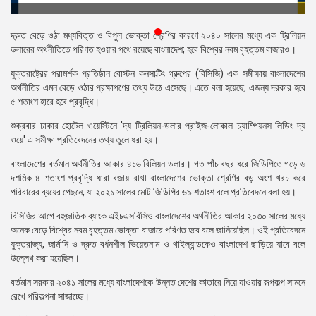
প্রেস
রিলিজ
দ্রুত বেড়ে ওঠা মধ্যবিত্ত ও বিপুল ভোক্তা শ্রেণির কারণে ২০৪০ সালের মধ্যে এক ট্রিলিয়ন
ডলারের অর্থনীতিতে পরিণত হওয়ার পথে রয়েছে বাংলাদেশ; হবে বিশ্বের নবম বৃহত্তম বাজারও।
প্রকাশনা
যুক্তরাষ্ট্রের পরামর্শক প্রতিষ্ঠান বোস্টন কনসাল্টিং গ্রুপের (বিসিজি) এক সমীক্ষায় বাংলাদেশের
অর্থনীতির এমন বেড়ে ওঠার প্রক্ষাপণের তথ্য উঠে এসেছে। এতে বলা হয়েছে, এজন্য দরকার হবে
গ্যালারি
৫ শতাংশ হারে হবে প্রবৃদ্ধি।
বিএনপি-
শুক্রবার ঢাকার হোটেল ওয়েস্টিনে 'দ্য ট্রিলিয়ন-ডলার প্রাইজ-লোকাল চ্যাম্পিয়নস লিডিং দ্য
জামায়াত
ওয়ে' এ সমীক্ষা প্রতিবেদনের তথ্য তুলে ধরা হয়।
সহিংসতা
বাংলাদেশের বর্তমান অর্থনীতির আকার ৪১৬ বিলিয়ন ডলার। গত পাঁচ বছর ধরে জিডিপিতে গড়ে ৬
সংগঠন
দশমিক ৪ শতাংশ প্রবৃদ্ধি ধারা বজায় রাখা বাংলাদেশের ভোক্তা শ্রেণির বড় অংশ খরচ করে
পরিবারের ব্যয়ের পেছনে, যা ২০২১ সালের মোট জিডিপির ৬৯ শতাংশ বলে প্রতিবেদনে বলা হয়।
নির্বাচনী
ইশতেহার
বিসিজির আগে বহুজাতিক ব্যাংক এইচএসবিসিও বাংলাদেশের অর্থনীতির আকার ২০৩০ সালের মধ্যে
অনেক বেড়ে বিশ্বের নবম বৃহত্তম ভোক্তা বাজারে পরিণত হবে বলে জানিয়েছিল। ওই প্রতিবেদনে
যুক্তরাজ্য, জার্মানি ও দ্রুত বর্ধনশীল ভিয়েতনাম ও থাইল্যান্ডকেও বাংলাদেশ ছাড়িয়ে যাবে বলে
উল্লেখ করা হয়েছিল।
বর্তমান সরকার ২০৪১ সালের মধ্যে বাংলাদেশকে উন্নত দেশের কাতারে নিয়ে যাওয়ার রূপকল্প সামনে
রেখে পরিকল্পনা সাজাচ্ছে।