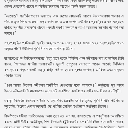
উন্নয়নশীল অর্থনীতির জন্য রোল মডেল। দেশটি ইতোমধ্যে অনেক কিছু অর্জন করেছে; বিশেষ করে,
দেশের বেসরকারি খাতের অপরিসীম অবদানের কারণে এ অর্জন সম্ভব হয়েছে।
“করপোরেট প্রতিষ্ঠানগুলোর রূপান্তর এবং দেশের বেসরকারি খাতের উল্লেখযোগ্য অবদান এ
গতিকে ত্বরাণ্বিত করেছে। লক্ষ্য অর্জন করতে এবং দেশের অর্থনৈতিক প্রবৃদ্ধির এ ধারা অব্যাহত
রাখতে স্থানীয় বেসরকারি খাতের পরবর্তী করণীয় সম্পর্কে রূপরেখা আমাদের সমীক্ষায় প্রকাশ করা
হয়েছে।”
তথ্যপ্রযুক্তি প্রতিমন্ত্রী জুনাইদ আহমেদ পলক বলেন, ২০২৫ সালের মধ্যে তথ্যপ্রযুক্তি খাতে
অন্তত পাঁচটি ইউনিকর্ন প্রতিষ্ঠান বাংলাদেশে গড়ে উঠবে।
বাংলাদেশের অর্থনৈতিক সক্ষমতার চিত্র তুলে ধরতে বিসিজির এমন সমীক্ষাকে স্বাগত জানিয়ে তিনি
বলেন, “আমাদের মাননীয় প্রধানমন্ত্রীর দূরদর্শী নেতৃত্বে বাংলাদেশ অনেক আগেই ডিজিটাল
রূপান্তরের মাধ্যমে একটি সমৃদ্ধ রাষ্ট্রে পরিণত হওয়ার স্বপ্ন দেখেছে। এ বিষয় এখন বাস্তবে
পরিণত হয়েছে।
“এখন আমরা বিশ্বের উদীয়মান অর্থনীতির দেশগুলোর মধ্যে অন্যতম।“ অনুষ্ঠানের মূল বক্তা
ছিলেন এইচএসবিসি বাংলাদেশের করপোরেট কমার্শিয়াল ব্যাংকিংয়ের কান্ট্রি হেড রিয়াজ এ চৌধুরী।
এছাড়া বিসিজির সিনিয়র পার্টনার ও ম্যানেজিং ডিরেক্টর জারিফ মুনির, প্রতিষ্ঠানটির পার্টনার ও
ম্যানেজিং ডিরেক্টর শৈবাল চক্রবর্তী এবং পার্টনার তৌসিফ ইশতিয়াক উপস্থিত ছিলেন।
বিজ্ঞপ্তিতে সমীক্ষা প্রতিবেদনের তথ্য তুলে ধরে বলা হয়, বাংলাদেশের এ প্রবৃদ্ধিকে ত্বরাণ্বিত
করতে অপ্টিমিস্টিক আউটলুক, গিগ ইকোনমি (ইন্টারনেটের ওপর নির্ভরশীল খণ্ডকালীন কাজ),
ভোগ্যপণ্যের চাহিদা বৃদ্ধি, তরুণ ও ক্রমবর্ধমান কর্মশক্তি, অর্থনৈতিক স্থিতিশীলতা (হাই