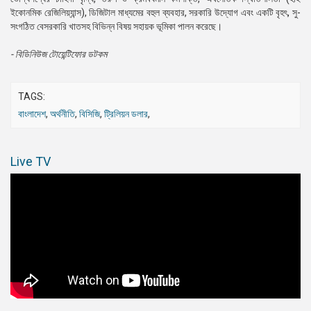
ইকোনমিক রেজিলিয়্যান্স), ডিজিটাল মাধ্যমের বহুল ব্যবহার, সরকারি উদ্যোগ এবং একটি বৃহৎ, সু-
সংগঠিত বেসরকারি খাতসহ বিভিন্ন বিষয় সহায়ক ভূমিকা পালন করেছে।
- বিডিনিউজ টোয়েন্টিফোর ডটকম
TAGS:
বাংলাদেশ
,
অর্থনীতি
,
বিসিজি
,
ট্রিলিয়ন ডলার
,
Live TV