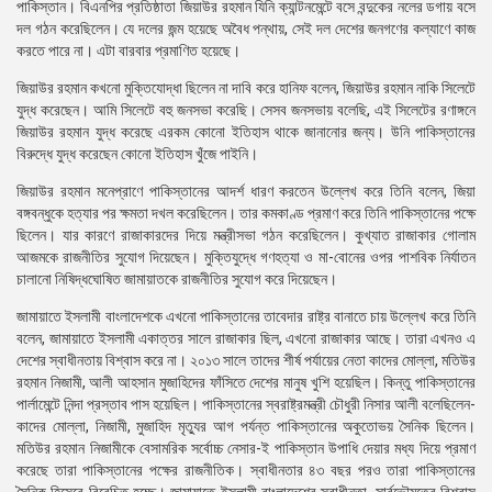
পাকিস্তান। বিএনপির প্রতিষ্ঠাতা জিয়াউর রহমান যিনি ক্যান্টনমেন্টে বসে বন্দুকের নলের ডগায় বসে
দল গঠন করেছিলেন। যে দলের জন্ম হয়েছে অবৈধ পন্থায়, সেই দল দেশের জনগণের কল্যাণে কাজ
করতে পারে না। এটা বারবার প্রমাণিত হয়েছে।
জিয়াউর রহমান কখনো মুক্তিযোদ্ধা ছিলেন না দাবি করে হানিফ বলেন, জিয়াউর রহমান নাকি সিলেটে
যুদ্ধ করেছেন। আমি সিলেটে বহু জনসভা করেছি। সেসব জনসভায় বলেছি, এই সিলেটের রণাঙ্গনে
জিয়াউর রহমান যুদ্ধ করেছে এরকম কোনো ইতিহাস থাকে জানানোর জন্য। উনি পাকিস্তানের
বিরুদ্ধে যুদ্ধ করেছেন কোনো ইতিহাস খুঁজে পাইনি।
জিয়াউর রহমান মনেপ্রাণে পাকিস্তানের আদর্শ ধারণ করতেন উল্লেখ করে তিনি বলেন, জিয়া
বঙ্গবন্ধুকে হত্যার পর ক্ষমতা দখল করেছিলেন। তার কমকাণ্ড প্রমাণ করে তিনি পাকিস্তানের পক্ষে
ছিলেন। যার কারণে রাজাকারদের দিয়ে মন্ত্রীসভা গঠন করেছিলেন। কুখ্যাত রাজাকার গোলাম
আজমকে রাজনীতির সুযোগ দিয়েছেন। মুক্তিযুদ্ধে গণহত্যা ও মা-বোনের ওপর পাশবিক নির্যাতন
চালানো নিষিদ্ধঘোষিত জামায়াতকে রাজনীতির সুযোগ করে দিয়েছেন।
জামায়াতে ইসলামী বাংলাদেশকে এখনো পাকিস্তানের তাবেদার রাষ্ট্র বানাতে চায় উল্লেখ করে তিনি
বলেন, জামায়াতে ইসলামী একাত্তর সালে রাজাকার ছিল, এখনো রাজাকার আছে। তারা এখনও এ
দেশের স্বাধীনতায় বিশ্বাস করে না। ২০১৩ সালে তাদের শীর্ষ পর্যায়ের নেতা কাদের মোল্লা, মতিউর
রহমান নিজামী, আলী আহসান মুজাহিদের ফাঁসিতে দেশের মানুষ খুশি হয়েছিল। কিন্তু পাকিস্তানের
পার্লামেন্টে নিন্দা প্রস্তাব পাস হয়েছিল। পাকিস্তানের স্বরাষ্ট্রমন্ত্রী চৌধুরী নিসার আলী বলেছিলেন-
কাদের মোল্লা, নিজামী, মুজাহিদ মৃত্যুর আগ পর্যন্ত পাকিস্তানের অকুতোভয় সৈনিক ছিলেন।
মতিউর রহমান নিজামীকে বেসামরিক সর্বোচ্চ নেসার-ই পাকিস্তান উপাধি দেয়ার মধ্য দিয়ে প্রমাণ
করেছে তারা পাকিস্তানের পক্ষের রাজনীতিক। স্বাধীনতার ৪৩ বছর পরও তারা পাকিস্তানের