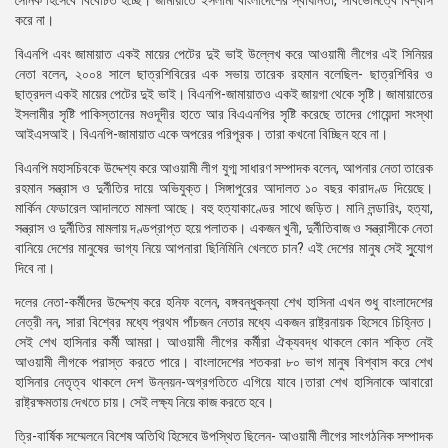
সৈনিক হিসেবে বিবেচিত হচ্ছে। জামায়াতে ইসলামী বাংলাদেশের স্বাধীনতা, সার্বভৌমত্বে বিশ্বাস
করে না।
বিএনপি এবং জামায়াত একই মায়ের পেটের দুই ভাই উল্লেখ করে আওয়ামী লীগের এই সিনিয়র
নেতা বলেন, ২০০৪ সালে ছাত্রশিবিরের এক সভায় তারেক রহমান বলেছিল- ছাত্রশিবির ও
ছাত্রদল একই মায়ের পেটের দুই ভাই। বিএনপি-জামায়াতও একই জায়গা থেকে সৃষ্টি। জামায়াতের
ইসলামীর সৃষ্টি পাকিস্তানের মওদূদীর হাতে আর বিএএনপির সৃষ্টি করেছে তাদের গোয়েন্দা সংস্থা
আইএসআই। বিএনপি-জামায়াত একে অপরের পরিপূরক। তারা কখনো বিচ্ছিন হবে না।
বিএনপি মহাসচিবকে উদ্দেশ্য করে আওয়ামী লীগ যুগ্ম সাধারণ সম্পাদক বলেন, আপনার নেতা তারেক
রহমান সন্ত্রাস ও দুর্নীতির দায়ে অভিযুক্ত। সিঙ্গাপুরের আদালত ১০ বছর কারাদণ্ড দিয়েছে।
মার্কিন ফেডারেল আদালতে মামলা আছে। বহু হত্যাকাণ্ডের সাথে জড়িত। মানি লন্ডারিং, হত্যা,
সন্ত্রাস ও দুর্নীতির মামলায় দণ্ডপ্রাপ্ত হয়ে পলাতক। একজন খুনী, দুর্নীতিবাজ ও সন্ত্রাসীকে নেতা
বানিয়ে দেশের মানুষের ভাগ্য নিয়ে আপনারা ছিনিমিনি খেলতে চান? এই দেশের মানুষ সেই সুুযোগ
দিবে না।
দলের নেতা-কর্মীদের উদ্দেশ্য করে হনিফ বলেন, বঙ্গবন্ধুকন্যা শেখ হাসিনা এখন শুধু বাংলাদেশের
নেত্রী নন, সারা বিশ্বের মধ্যে প্রথম পাঁচজন নেতার মধ্যে একজন রাষ্ট্রনায়ক হিসেবে চিহ্নিত।
সেই শেখ হাসিনার কর্মী আমরা। আওয়ামী লীগের কর্মীরা ঐক্যবদ্ধ থাকলে কোন শক্তি নেই
আওয়ামী লীগকে পরাস্ত করতে পারে। বাংলাদেশের শতকরা ৮০ ভাগ মানুষ বিশ্বাস করে শেখ
হাসিনার নেতৃত্ব থাকলে দেশ উন্নয়ন-অগ্রগতিতে এগিয়ে যাবে।তারা শেখ হাসিনাকে আবারো
রাষ্ট্রক্ষমতায় দেখতে চায়। সেই লক্ষ্য নিয়ে কাজ করতে হবে।
ত্রি-বার্ষিক সম্মেলনে বিশেষ অতিথি হিসেবে উপস্থিত ছিলেন- আওয়ামী লীগের সাংগঠনিক সম্পাদক