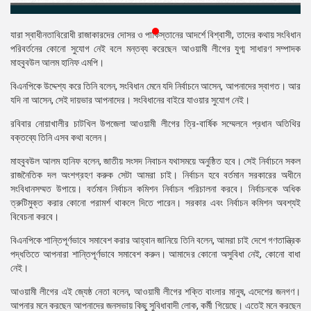
প্রেস
রিলিজ
যারা স্বাধীনতাবিরোধী রাজাকারদের দোসর ও পাকিস্তানের আদর্শে বিশ্বাসী, তাদের কথায় সংবিধান
পরিবর্তনের কোনো সুযোগ নেই বলে মন্তব্য করেছেন আওয়ামী লীগের যুগ্ম সাধারণ সম্পাদক
প্রকাশনা
মাহবুবউল আলম হানিফ এমপি।
বিএনপিকে উদ্দেশ্য করে তিনি বলেন, সংবিধান মেনে যদি নির্বাচনে আসেন, আপনাদের স্বাগত। আর
গ্যালারি
যদি না আসেন, সেই দায়ভার আপনাদের। সংবিধানের বাইরে যাওয়ার সুযোগ নেই।
বিএনপি-
রবিবার নোয়াখালীর চাটখিল উপজেলা আওয়ামী লীগের ত্রি-বার্ষিক সম্মেলনে প্রধান অতিথির
জামায়াত
বক্তব্যে তিনি এসব কথা বলেন।
সহিংসতা
মাহবুবউল আলম হানিফ বলেন, জাতীয় সংসদ নিবাচন যথাসময়ে অনুষ্ঠিত হবে। সেই নির্বাচনে সকল
সংগঠন
রাজনৈতিক দল অংশগ্রহণ করুক সেটা আমরা চাই। নির্বাচন হবে বর্তমান সরকারের অধীনে
সংবিধানসম্মত উপায়ে। বর্তমান নির্বাচন কমিশন নির্বাচন পরিচালনা করবে। নির্বাচনকে অধিক
নির্বাচনী
ত্রুটিমুক্ত করার কোনো পরামর্শ থাকলে দিতে পারেন। সরকার এবং নির্বাচন কমিশন অবশ্যই
ইশতেহার
বিবেচনা করবে।
বিএনপিকে শান্তিপূর্ণভাবে সমাবেশ করার আহ্বান জানিয়ে তিনি বলেন, আমরা চাই দেশে গণতান্ত্রিক
পদ্ধতিতে আপনারা শান্তিপূর্ণভাবে সমাবেশ করুন। আমাদের কোনো অসুবিধা নেই, কোনো বাধা
নেই।
আওয়ামী লীগের এই জ্যেষ্ঠ নেতা বলেন, আওয়ামী লীগের শক্তি বাংলার মানুষ, এদেশের জনগণ।
আপনার মনে করছেন আপনাদের জনসভায় কিছু সুবিধাবাদী লোক, কর্মী গিয়েছে। এতেই মনে করছেন