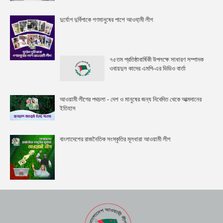
দুর্যোগ দুর্বিপাকে গণমানুষের পাশে আওযা়মী লীগ
৭৫তম প্রতিষ্ঠাবার্ষিকী উপলক্ষে সাধারণ সম্পাদক
ওবায়দুল কাদের এমপি-এর ভিডিও বার্তা
আওয়ামী লীগের পথচলা - দেশ ও মানুষের জন্য নিবেদিত থেকে আত্মদানের
ইতিহাস
বাংলাদেশের রাজনৈতিক সংস্কৃতির মূলধারা আওয়ামী লীগ