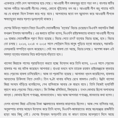
একেবারে গোটা দেশ আপনাদের হয়ে গেছে। আওয়ামী লীগ বঙ্গবন্ধুর হাতে গড়া দল। বাংলার মাটির
অনেক গভীরে আওয়ামী লীগের শেকড়, কোনো ভূঁইফোড় দল নয়। আওয়ামী লীগ কচু পাতার পানি
নয় যে ধাক্কা দিলে টলমল করে পড়ে যাবে। আপনাদের মতো দল অন্দোলন করে আওয়ামী লীগকে
ক্ষমতাচ্যুত করার স্বপ্ন দুঃস্বপ্নই থাকবে।
দেশের বিভিন্ন স্থানে নিহত বিএনপি নেতাকর্মীদের ‘হত্যার’ বিচার চেয়েছেন বিএনপি মহাসচিব মির্জা
ফখরুল ইসলাম আলমগীর। এর জবাবে হানিফ বলেন, বিএনপি রাষ্ট্রক্ষমতায় থাকতে আওয়ামী লীগের
২৬ হাজার নেতাকর্মীকে প্রাণ দিতে হয়েছে। বিচার পেতে চান? হত্যার বিচার হচ্ছে, হবে। বিচার
তো চলছে। ২০১৩, ২০১৪ ও ২০১৫ সালে পেট্রোল দিয়ে মানুষ পুড়িয়ে হত্যা করেছেন, সরাকরি-
বেসরকারি সম্পত্তি ধ্বংস করেছেন। সেই সব মামলা তো আছে, বিচার চলছে। অপেক্ষা করুন এই
সমস্ত হত্যার দায়ভার নিয়ে কাঠগড়ায় দাঁড়াতে হবে।
খালেদা জিয়াকে পাপের প্রায়শ্চিত্ত করতে হচ্ছে উল্লেখ করে তিনি বলেন, ২০০৪ সালে গ্রেনেড
হামলার পর বহু নাটক করেছেন আপনারা। হাওয়া ভবনে বসে তারেক রহমান রাষ্ট্রযন্ত্রকে ব্যবহার
করে গ্রেনেড হামলা চালিয়েছিল। আজ তা প্রমাণিত হয়েছে। আলামত ধ্বংস করেছিলেন, হামলায়
আহতদের চিকিৎসা নিতে দেননি। তিন ঘণ্টা থানায় বসিয়ে রেখে মামলাও নেননি। উল্টো খালেদা
জিয়া সংসদে দাঁড়িয়ে বলেছিলেন, শেখ হাসিনাকে আবার কে মারবে যাবে। তিনি নিজেই ভ্যানিটি
ব্যাগে করে গ্রেনেড নিয়ে গেছেন। কি নির্লজ্জ রসিকিতা, মিথ্যচার। তখন কোথায় ছিলো অপানদের
কান্না। কোথায় ছিলো গণতন্ত্র, মানবতাবোধ। আর আজ আপনারা গণতন্ত্র, মানবতার কথা বলেন।
বেগম খালেদা জিয়া এতিমের টাকা আত্মসাতের মামলায় কারাগারে ছিলেন। আজ শেখ হাসিনার দয়া,
অনুকম্পায় বাসায় আছেন উল্লেখ করে তিনি বলেন, বিএনপি-জামায়াতের কাছে ষড়যন্ত্রের রাজনীতি
ছাড়া আর কিছু নেই। দেশের উন্নয়ন অগ্রগতি চায় না কারণ তাদের মনেপ্রাণে দিলে আছে