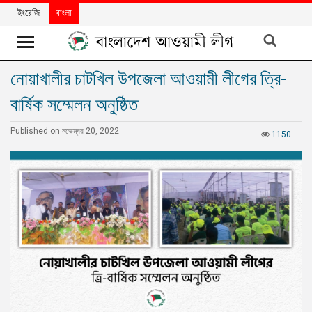
ইংরেজি
বাংলা
নোয়াখালীর চাটখিল উপজেলা আওয়ামী লীগের ত্রি-
খবর
বার্ষিক সম্মেলন অনুষ্ঠিত
দলের
খবর
Published on নভেম্বর 20, 2022
1150
বিশেষ
নিবন্ধ
বিশেষ
প্রতিবেদন
মতামত
উন্নয়নের
বাংলাদেশ
নিউজলেটার