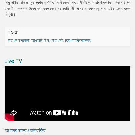
আবু সাঈদ আল মাহমুদ স্বপন এমপি ও ফেনী জেলা আওয়ামী লীগের সাধারণ সম্পাদক নিজাম উদ্দিন
হাজারী। সম্মেলন উদ্বোধন করেন জেলা আওয়ামী লীগের আহ্বায়ক অধ্যক্ষ এ এইচ এম খায়রুল
চৌধুরী।
TAGS:
চাটখিল উপজেলা
,
আওয়ামী লীগ
,
নোয়াখালী
,
ত্রি-বার্ষিক সম্মেলন
,
Live TV
আপনার জন্য প্রস্তাবিত