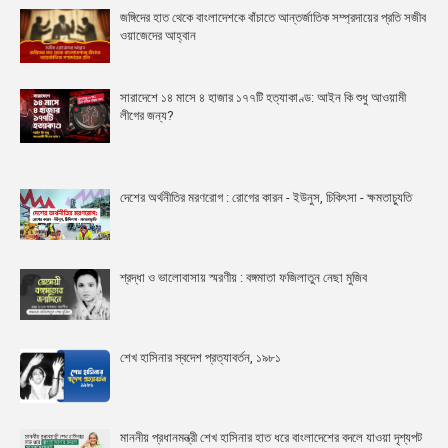
জঙ্গিদের হাত থেকে বাংলাদেশকে বাঁচাতে আন্তর্জাতিক সম্প্রদায়ের প্রতি সজীব
ওয়াজেদের আহ্বান
সারাদেশে ১৪ মাসে ৪ হাজার ১৭৭টি হত্যাকাণ্ড: আইন কি শুধু আওয়ামী
লীগের জন্য?
দেশের অর্থনীতির মরণরোগ : রোগের কারন - ইউনুস, চিকিৎসা - ক্ষমতাচ্যুতি
শ্রদ্ধা ও ভালোবাসায় স্মরণীয় : বঙ্গমাতা ফজিলাতুন নেছা মুজিব
শেখ হাসিনার স্বদেশ প্রত্যাবর্তন, ১৯৮১
মাননীয় প্রধানমন্ত্রী শেখ হাসিনার হাত ধরে বাংলাদেশের বদলে যাওয়া দৃশ্যপট