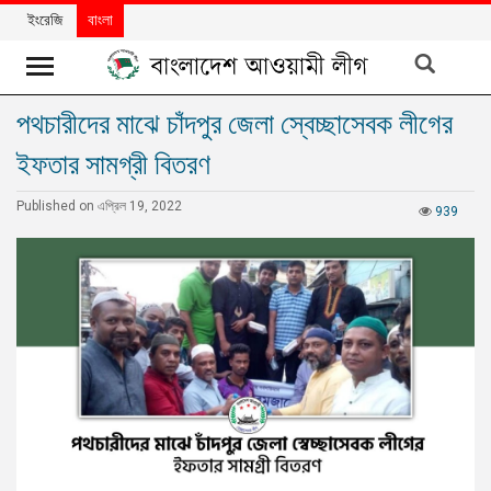
ইংরেজি
বাংলা
পথচারীদের মাঝে চাঁদপুর জেলা স্বেচ্ছাসেবক লীগের
খবর
ইফতার সামগ্রী বিতরণ
দলের
খবর
Published on এপ্রিল 19, 2022
939
বিশেষ
নিবন্ধ
বিশেষ
প্রতিবেদন
মতামত
উন্নয়নের
বাংলাদেশ
নিউজলেটার