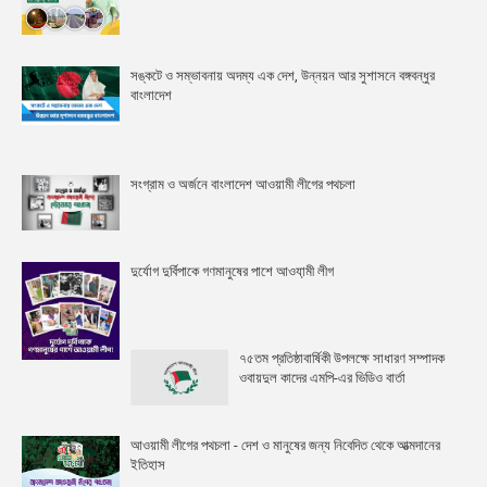
সঙ্কটে ও সম্ভাবনায় অদম্য এক দেশ, উন্নয়ন আর সুশাসনে বঙ্গবন্ধুর
বাংলাদেশ
সংগ্রাম ও অর্জনে বাংলাদেশ আওয়ামী লীগের পথচলা
দুর্যোগ দুর্বিপাকে গণমানুষের পাশে আওযা়মী লীগ
৭৫তম প্রতিষ্ঠাবার্ষিকী উপলক্ষে সাধারণ সম্পাদক
ওবায়দুল কাদের এমপি-এর ভিডিও বার্তা
আওয়ামী লীগের পথচলা - দেশ ও মানুষের জন্য নিবেদিত থেকে আত্মদানের
ইতিহাস