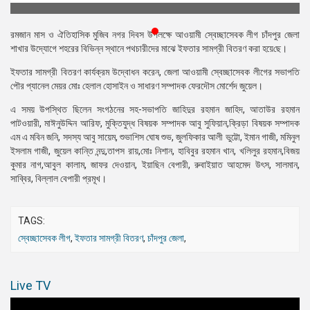
প্রেস
রিলিজ
রমজান মাস ও ঐ‌তিহা‌সিক মুজিব নগর দিবস উপলক্ষে আওয়ামী স্বেচ্ছাসেবক লীগ চাঁদপুর জেলা
শাখার উদ্যোগে শহরের বিভিন্ন স্থানে পথচারীদের মাঝে ইফতার সামগ্রী বিতরণ করা হয়ে‌ছে।
প্রকাশনা
ইফতার সামগ্রী বিতরণ কার্যক্রম উদ্বোধন করেন, জেলা আওয়ামী স্বেচ্ছাসেবক লীগের সভাপতি
পৌর প্যানেল মেয়র মোঃ হেলাল হোসাইন ও সাধারণ সম্পাদক ফেরদৌস মোর্শেদ জুয়েল।
গ্যালারি
এ সময় উপস্থিত ছিলেন সংগঠনের সহ-সভাপতি জাহিদুর রহমান জাহিদ, আতাউর রহমান
বিএনপি-
পাটওয়ারী, মাঈনুউদ্দিন আরিফ, মুক্তিযুদ্ধ বিষয়ক সম্পাদক আবু সুফিয়ান,ক্রিড়া বিষয়ক সম্পাদক
জামায়াত
এম এ মবিন জনি, সদস্য আবু সায়েম, শুভাশিস ঘোষ শুভ, জুলফিকার আলী ভুট্টো, ইমান গাজী, মমিনুল
সহিংসতা
ইসলাম গাজী, জুয়েল কান্তি নন্দু,তাপস রায়,মোঃ নিশান, হাবিবুর রহমান খান, খলিলুর রহমান,বিজয়
কুমার নাগ,আবুল কালাম, জাফর দেওয়ান, ইয়াছিন বেপারী, রুবাইয়াত আহমেদ উৎস, সালমান,
সংগঠন
সাব্বির, বিল্লাল বেপারী প্রমূখ।
নির্বাচনী
ইশতেহার
TAGS:
স্বেচ্ছাসেবক লীগ
,
ইফতার সামগ্রী বিতরণ
,
চাঁদপুর জেলা
,
Live TV