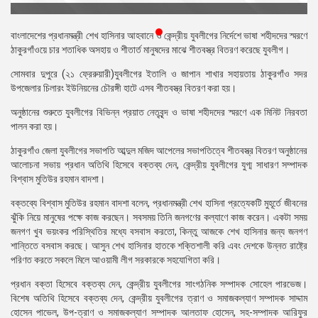
প্রেস
রিলিজ
বাংলাদেশের প্রধানমন্ত্রী শেখ হাসিনার আহবানে ও কেন্দ্রীয় যুবলীগের নির্দেশে ভাষা শহীদদের স্মরণে
ঠাকুরগাঁওয়ে চার শতাধিক অসহায় ও শীতার্ত মানুষদের মাঝে শীতবস্ত্র বিতরণ করেছে যুবলীগ।
প্রকাশনা
সোমবার দুপুরে (২১ ফ্রেরুয়ারী)যুবলীগের ইতালি ও জাপান শাখার সহায়তায় ঠাকুরগাঁও সদর
উপজেলার চিলারং ইউনিয়নের চৌরঙ্গী হাটে এসব শীতবস্ত্র বিতরণ করা হয়।
গ্যালারি
অনুষ্ঠানের শুরুতে যুবলীগের বিভিন্ন প্রয়াত নেতৃবৃন্দ ও ভাষা শহীদদের স্মরণে এক মিনিট নিরবতা
বিএনপি-
পালন করা হয়।
জামায়াত
সহিংসতা
ঠাকুরগাঁও জেলা যুবলীগের সভাপতি আব্দুল মজিদ আপেলের সভাপতিত্বে শীতবস্ত্র বিতরণ অনুষ্ঠানের
আলোচনা সভায় প্রধান অতিথি হিসেবে বক্তব্য দেন, কেন্দ্রীয় যুবলীগের যুগ্ম সাধারণ সম্পাদক
সংগঠন
বিশ্বাস মুতিউর রহমান বাদশা।
নির্বাচনী
বক্তব্যে বিশ্বাস মুতিউর রহমান বাদশা বলেন, প্রধানমন্ত্রী শেখ হাসিনা প্রত্যেকটি মুহূর্তে জীবনের
ইশতেহার
ঝুঁকি নিয়ে মানুষের পক্ষে কাজ করছেন। সবসময় তিনি জনগণের কল্যাণে কাজ করেন। একটা সময়
জনগণ খুব ভয়ংকর পরিস্থিতির মধ্যে বসবাস করতো, কিন্তু আজকে শেখ হাসিনার জন্য জনগণ
শান্তিতে বসবাস করছে। আসুন শেখ হাসিনার হাতকে শক্তিশালী করি এবং দেশকে উন্নত রাষ্ট্রে
পরিণত করতে সকলে মিলে আওয়ামী লীগ সরকারকে সহযোগিতা করি।
প্রধান বক্তা হিসেবে বক্তব্য দেন, কেন্দ্রীয় যুবলীগের সাংগঠনিক সম্পাদক সোহেল পারভেজ।
বিশেষ অতিথি হিসেবে বক্তব্য দেন, কেন্দ্রীয় যুবলীগের ত্রাণ ও সমাজকল্যাণ সম্পাদক সাদ্দাম
হোসেন পাভেল, উপ-ত্রাণ ও সমাজকল্যাণ সম্পাদক আলতাফ হোসেন, সহ-সম্পাদক আরিফুর