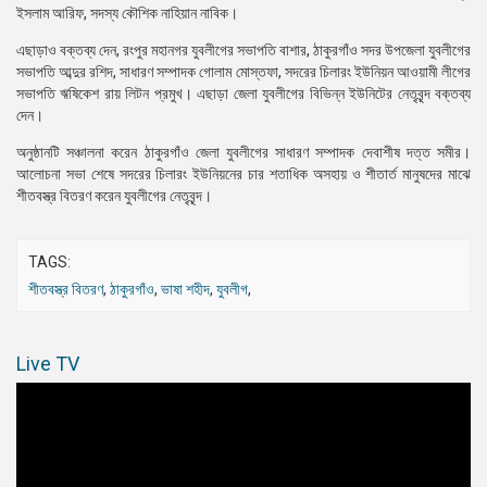
ইসলাম আরিফ, সদস্য কৌশিক নাহিয়ান নাবিক।
এছাড়াও বক্তব্য দেন, রংপুর মহানগর যুবলীগের সভাপতি বাশার, ঠাকুরগাঁও সদর উপজেলা যুবলীগের
সভাপতি আব্দুর রশিদ, সাধারণ সম্পাদক গোলাম মোস্তফা, সদরের চিলারং ইউনিয়ন আওয়ামী লীগের
সভাপতি ঋষিকেশ রায় লিটন প্রমুখ। এছাড়া জেলা যুবলীগের বিভিন্ন ইউনিটের নেতৃবৃন্দ বক্তব্য
দেন।
অনুষ্ঠানটি সঞ্চালনা করেন ঠাকুরগাঁও জেলা যুবলীগের সাধারণ সম্পাদক দেবাশীষ দত্ত সমীর।
আলোচনা সভা শেষে সদরের চিলারং ইউনিয়নের চার শতাধিক অসহায় ও শীতার্ত মানুষদের মাঝে
শীতবস্ত্র বিতরণ করেন যুবলীগের নেতৃবৃন্দ।
TAGS:
শীতবস্ত্র বিতরণ
,
ঠাকুরগাঁও
,
ভাষা শহীদ
,
যুবলীগ
,
Live TV