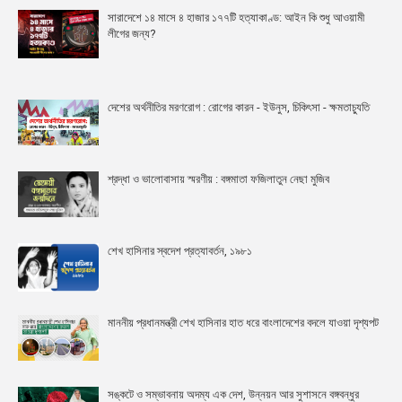
সারাদেশে ১৪ মাসে ৪ হাজার ১৭৭টি হত্যাকাণ্ড: আইন কি শুধু আওয়ামী
লীগের জন্য?
দেশের অর্থনীতির মরণরোগ : রোগের কারন - ইউনুস, চিকিৎসা - ক্ষমতাচ্যুতি
শ্রদ্ধা ও ভালোবাসায় স্মরণীয় : বঙ্গমাতা ফজিলাতুন নেছা মুজিব
শেখ হাসিনার স্বদেশ প্রত্যাবর্তন, ১৯৮১
মাননীয় প্রধানমন্ত্রী শেখ হাসিনার হাত ধরে বাংলাদেশের বদলে যাওয়া দৃশ্যপট
সঙ্কটে ও সম্ভাবনায় অদম্য এক দেশ, উন্নয়ন আর সুশাসনে বঙ্গবন্ধুর