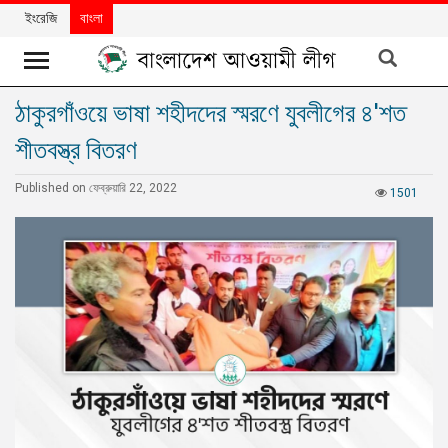
ইংরেজি
বাংলা
ঠাকুরগাঁওয়ে ভাষা শহীদদের স্মরণে যুবলীগের ৪'শত
খবর
শীতবস্ত্র বিতরণ
দলের
খবর
Published on ফেব্রুয়ারি 22, 2022
1501
বিশেষ
নিবন্ধ
বিশেষ
প্রতিবেদন
মতামত
উন্নয়নের
বাংলাদেশ
নিউজলেটার