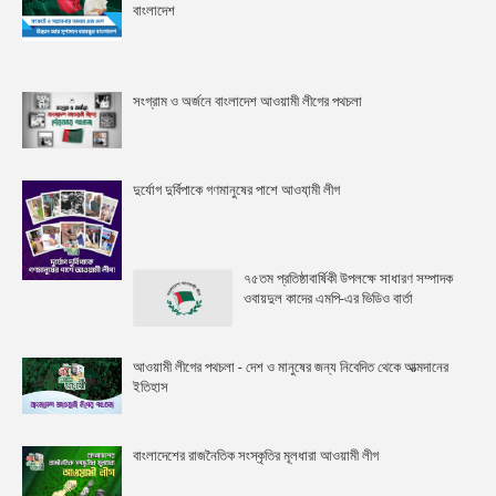
বাংলাদেশ
সংগ্রাম ও অর্জনে বাংলাদেশ আওয়ামী লীগের পথচলা
দুর্যোগ দুর্বিপাকে গণমানুষের পাশে আওযা়মী লীগ
৭৫তম প্রতিষ্ঠাবার্ষিকী উপলক্ষে সাধারণ সম্পাদক
ওবায়দুল কাদের এমপি-এর ভিডিও বার্তা
আওয়ামী লীগের পথচলা - দেশ ও মানুষের জন্য নিবেদিত থেকে আত্মদানের
ইতিহাস
বাংলাদেশের রাজনৈতিক সংস্কৃতির মূলধারা আওয়ামী লীগ