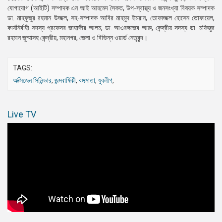
যোগাযোগ (আইটি) সম্পাদক এন আই আহমেদ সৈকত, উপ-স্বাস্থ্য ও জনসংখ্যা বিষয়ক সম্পাদক
ডা. মাহফুজুর রহমান উজ্জল, সহ-সম্পাদক আবির মাহমুদ ইমরান, তোফাজ্জল হোসেন তোফায়েল,
কার্যনির্বাহী সদস্য প্রফেসর জাহাঙ্গীর আলম, ডা. আওরঙ্গজেব আরু, কেন্দ্রীয় সদস্য ডা. মফিজুর
রহমান জুম্মাসহ কেন্দ্রীয়, মহানগর, জেলা ও বিভিন্ন ওয়ার্ড নেতৃবৃন্দ।
TAGS:
অক্সিজেন সিলিন্ডার
,
জন্মবার্ষিকী
,
বঙ্গমাতা
,
যুবলীগ
,
Live TV