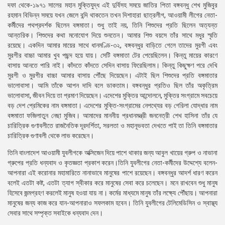
দফা থেকে-১৯৭১ সালের মহান মুক্তিযুদ্ধ এই দুর্বিসহ সময়ে জাতির পিতা বঙ্গবন্ধু শেখ মুজিবুর
রহমান বিভিন্ন সময়ে যখন জেলে বন্দি থাকতেন তখন দিশাহারা ছাত্রলীগ, আওয়ামী লীগের নেতা-
কর্মীদের পথপ্রদর্শক ছিলেন বঙ্গমাতা। শুধু তাই নয়, তিনি শিশুদের প্রতি ছিলেন অত্যন্ত
আন্তরিক। শিশুদের কথা মনোযোগ দিয়ে শুনতেন। আমার শিশু বয়সে তাঁর সাথে মধুর স্মৃতি
রয়েছে। একদিন আমার মায়ের সাথে ধানমণ্ডি-৩২, বঙ্গবন্ধুর বাড়িতে গেলে তাদের মুরগী এবং
মুরগীর বাচ্চা আমার খুব পছন্দ হয়ে যায়। সেটি বঙ্গমাতা টের পেয়েছিলেন। কিন্তু মায়ের কারণে
বাসায় আনতে পারি নাই। কাঁদতে কাঁদতে সেদিন বাসায় ফিরেছিলাম। কিন্তু কিছুক্ষণ পরে দেখি
মুরগী ও মুরগীর বাচ্চা আমার বাসায় পৌঁছে দিয়েছেন। এটাই ছিল শিশুদের প্রতি বঙ্গমাতার
ভালোবাসা। আমি তাঁকে আপন দাদি বলে ডাকতাম। বঙ্গবন্ধুর প্রতিও ছিল তাঁর অকৃত্রিম
ভালোবাসা, জীবন দিয়ে তা প্রমাণ দিয়েছেন। এদেশের মুক্তির আন্দোলনে, মুক্তির সংগ্রামে সবচেয়ে
বড় দেশ প্রেমিকের নাম বঙ্গমাতা। এদেশের মুক্তি-সংগ্রামের নেপথ্যের বড় গেরিলা যোদ্ধার নাম
বঙ্গমাতা ফজিলাতুন নেছা মুজিব। আমাদের মাননীয় প্রধানমন্ত্রী জননেত্রী শেখ হাসিনা তাঁর যে
চারিত্রিক গুণাবলীতে রাজনৈতিক দূরদর্শিতা, সরলতা ও মহানূভবতা দেখতে পাই তা তিনি বঙ্গমাতার
চারিত্রিক গুণাবলী থেকে লাভ করেছেন।
তিনি বাংলাদেশ আওয়ামী যুবলীগকে অক্সিজেন দিয়ে পাশে থাকার জন্য আবুল খায়ের গ্রুপ ও নাভানা
গ্রুপের প্রতি ধন্যবাদ ও কৃতজ্ঞতা প্রকাশ করেন।তিনি যুবলীগের নেতা-কর্মীদের উদ্দেশ্যে বলেন-
আপনারা এই করোনার মহামারিতে নানাভাবে মানুষের পাশে রয়েছেন। বঙ্গবন্ধুর আদর্শ ধারণ করেন
বলেই এতটা কষ্ট, এতটা ত্যাগ স্বীকার করে মানুষের সেবা করে চলেছেন। মনে রাখবেন শুধু মানুষ
হিসেবে জন্মগ্রহণ করলেই মানুষ হওয়া যায় না। কর্মের মাধ্যমে মানুষ তাঁর লক্ষ্যে পৌঁছায়। আপনারা
মানুষের জন্য কাজ করে যান-আপনারাও সফলকাম হবেন। তিনি যুবলীগের টেলিমেডিসিন ও স্বাস্থ্য
সেবার সাথে সম্পৃক্ত সবাইকে ধন্যবাদ দেন।