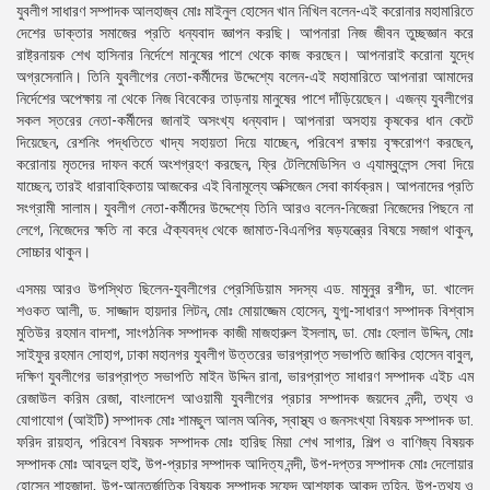
যুবলীগ সাধারণ সম্পাদক আলহাজ্ব মোঃ মাইনুল হোসেন খান নিখিল বলেন-এই করোনার মহামারিতে
দেশের ডাক্তার সমাজের প্রতি ধন্যবাদ জ্ঞাপন করছি। আপনারা নিজ জীবন তুচ্ছজ্ঞান করে
রাষ্ট্রনায়ক শেখ হাসিনার নির্দেশে মানুষের পাশে থেকে কাজ করছেন। আপনারাই করোনা যুদ্ধে
অগ্রসেনানি। তিনি যুবলীগের নেতা-কর্মীদের উদ্দেশ্যে বলেন-এই মহামারিতে আপনারা আমাদের
নির্দেশের অপেক্ষায় না থেকে নিজ বিবেকের তাড়নায় মানুষের পাশে দাঁড়িয়েছেন। এজন্য যুবলীগের
সকল স্তরের নেতা-কর্মীদের জানাই অসংখ্য ধন্যবাদ। আপনারা অসহায় কৃষকের ধান কেটে
দিয়েছেন, রেশনিং পদ্ধতিতে খাদ্য সহায়তা দিয়ে যাচ্ছেন, পরিবেশ রক্ষায় বৃক্ষরোপণ করছেন,
করোনায় মৃতদের দাফন কর্মে অংশগ্রহণ করছেন, ফ্রি টেলিমেডিসিন ও এ্যাম্বুলেন্স সেবা দিয়ে
যাচ্ছেন; তারই ধারাবাহিকতায় আজকের এই বিনামূল্যে অক্সিজেন সেবা কার্যক্রম। আপনাদের প্রতি
সংগ্রামী সালাম। যুবলীগ নেতা-কর্মীদের উদ্দেশ্যে তিনি আরও বলেন-নিজেরা নিজেদের পিছনে না
লেগে, নিজেদের ক্ষতি না করে ঐক্যবদ্ধ থেকে জামাত-বিএনপির ষড়যন্ত্রের বিষয়ে সজাগ থাকুন,
সোচ্চার থাকুন।
এসময় আরও উপস্থিত ছিলেন-যুবলীগের প্রেসিডিয়াম সদস্য এড. মামুনুর রশীদ, ডা. খালেদ
শওকত আলী, ড. সাজ্জাদ হায়দার লিটন, মোঃ মোয়াজ্জেম হোসেন, যুগ্ম-সাধারণ সম্পাদক বিশ্বাস
মুতিউর রহমান বাদশা, সাংগঠনিক সম্পাদক কাজী মাজহারুল ইসলাম, ডা. মোঃ হেলাল উদ্দিন, মোঃ
সাইফুর রহমান সোহাগ, ঢাকা মহানগর যুবলীগ উত্তরের ভারপ্রাপ্ত সভাপতি জাকির হোসেন বাবুল,
দক্ষিণ যুবলীগের ভারপ্রাপ্ত সভাপতি মাইন উদ্দিন রানা, ভারপ্রাপ্ত সাধারণ সম্পাদক এইচ এম
রেজাউল করিম রেজা, বাংলাদেশ আওয়ামী যুবলীগের প্রচার সম্পাদক জয়দেব নন্দী, তথ্য ও
যোগাযোগ (আইটি) সম্পাদক মোঃ শামছুল আলম অনিক, স্বাস্থ্য ও জনসংখ্যা বিষয়ক সম্পাদক ডা.
ফরিদ রায়হান, পরিবেশ বিষয়ক সম্পাদক মোঃ হারিছ মিয়া শেখ সাগার, শিল্প ও বাণিজ্য বিষয়ক
সম্পাদক মোঃ আবদুল হাই, উপ-প্রচার সম্পাদক আদিত্য নন্দী, উপ-দপ্তর সম্পাদক মোঃ দেলোয়ার
হোসেন শাহজাদা, উপ-আন্তর্জাতিক বিষয়ক সম্পাদক সফেদ আশফাক আকন্দ তুহিন, উপ-তথ্য ও