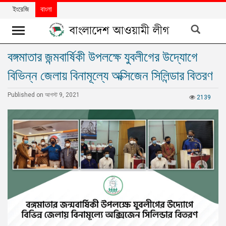
ইংরেজি
বাংলা
বঙ্গমাতার জন্মবার্ষিকী উপলক্ষে যুবলীগের উদ্যোগে
খবর
বিভিন্ন জেলায় বিনামূল্যে অক্সিজেন সিলিন্ডার বিতরণ
দলের
খবর
Published on আগস্ট 9, 2021
2139
বিশেষ
নিবন্ধ
বিশেষ
প্রতিবেদন
মতামত
উন্নয়নের
বাংলাদেশ
নিউজলেটার