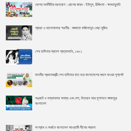
দেশের অর্থনীতির মরণরোগ : রোগের কারন - ইউনুস, চিকিৎসা - ক্ষমতাচ্যুতি
শ্রদ্ধা ও ভালোবাসায় স্মরণীয় : বঙ্গমাতা ফজিলাতুন নেছা মুজিব
শেখ হাসিনার স্বদেশ প্রত্যাবর্তন, ১৯৮১
মাননীয় প্রধানমন্ত্রী শেখ হাসিনার হাত ধরে বাংলাদেশের বদলে যাওয়া দৃশ্যপট
সঙ্কটে ও সম্ভাবনায় অদম্য এক দেশ, উন্নয়ন আর সুশাসনে বঙ্গবন্ধুর
বাংলাদেশ
সংগ্রাম ও অর্জনে বাংলাদেশ আওয়ামী লীগের পথচলা