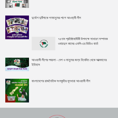
দুর্যোগ দুর্বিপাকে গণমানুষের পাশে আওযা়মী লীগ
৭৫তম প্রতিষ্ঠাবার্ষিকী উপলক্ষে সাধারণ সম্পাদক
ওবায়দুল কাদের এমপি-এর ভিডিও বার্তা
আওয়ামী লীগের পথচলা - দেশ ও মানুষের জন্য নিবেদিত থেকে আত্মদানের
ইতিহাস
বাংলাদেশের রাজনৈতিক সংস্কৃতির মূলধারা আওয়ামী লীগ