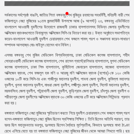
প্রেস
রিলিজ
সর্বকালের সর্বশ্রেষ্ঠ বাঙলি, জাতির পিতা বঙ্গবন্ধু শেখ মুজিবুর রহমানের সহধর্মিণী, মহিয়সী নারী শেখ
ফজিলাতুন নেছা মুজিবের ৯১তম জন্মবার্ষিকী উপলক্ষে আজ (৯ আগস্ট) ২৩, বঙ্গবন্ধু এভিনিউতে
প্রকাশনা
বাংলাদেশ আওয়ামী যুবলীগের উদ্যোগে রাজধানী ঢাকার হাসপাতালসহ বিভিন্ন জেলায় যুবলীগের
অক্সিজেন ব্যাংকগুলোতে বিনামূল্যে অক্সিজেন সিলি-ার বিতরণ করা হয়। উক্ত অনুষ্ঠানে সভাপতিত্ব
গ্যালারি
করেন-বাংলাদেশ আওয়ামী যুবলীগ চেয়ারম্যান শেখ ফজলে শামস্ পরশ ও সঞ্চালনা করেন-সাধারণ
সম্পাদক আলহাজ্ব মোঃ মাইনুল হোসেন খান নিখিল।
বিএনপি-
এসময় বঙ্গবন্ধু শেখ মুজিব মেডিকেল বিশ্ববিদ্যালয়, ঢাকা মেডিকেল কলেজ হাসপাতাল, শহীদ
জামায়াত
সোহরাওয়ার্দী মেডিকেল কলেজ হাসপাতাল, শেখ রাসেল গ্যাস্ট্রোলিভার হাসপাতাল, মুগদা মেডিকেল
সহিংসতা
কলেজ হাসপাতাল, ঢাকা শিশু হাসপাতাল, কুর্মিটোলা জেনারেল হাসপাতাল, মাজেদা হাসপাতাল
অক্সিজেন ব্যাংক, শেখ ফজলুল হক মণি ও আরজু মণি অক্সিজেন ব্যাংক (যশোর)-কে ১২০ কেজি
সংগঠন
ওজনের ১০টি করে সিলি-ার এবং গাজীপুর মহানগর যুবলীগ, পাবনা জেলা যুবলীগ, কুমিল্লা মহানগর
যুবলীগ, খুলনা মহানগর যুবলীগ, মাগুরা জেলা যুবলীগ, লক্ষ্মীপুর জেলা যুবলীগ, সিলেট মহানগর যুবলীগ,
নির্বাচনী
ময়মনসিংহ জেলা যুবলীগ, পটুয়াখালী জেলা যুবলীগ, কুড়িগ্রাম জেলা যুবলীগ, চাঁদপুর জেলা যুবলীগ ও
ইশতেহার
শরীয়তপুর জেলা যুবলীগের অক্সিজেন ব্যাংকে ৩০ কেজি ওজনের ৫টি করে অক্সিজেন সিলিন্ডার প্রদান
করা হয়।
বঙ্গমাতা ফজিলাতুন নেছা মুজিবের স্মৃতিচারণ করতে গিয়ে যুবলীগ চেয়ারম্যান শেখ ফজলে শামস্ পরশ
বলেন-বঙ্গমাতা ফজিলাতুন নেছা মুজিব ছিলেন স্বশিক্ষায় শিক্ষিত। তিনি ছিলেন অতিথি পরায়ণ, তার
হৃদয় ছিল মহানুভবতায় ভরপুর, দুঃসময়ে ছিলেন ধৈর্য্যরে মূর্তপ্রতীক, কিভাবে দুঃসময়ে মাথা ঠাণ্ডা
রেখে এগিয়ে যেতে হয় তা বঙ্গমাতা ফজিলাতুন নেছা মুজিবের জীবন থেকে আমরা শিখতে পারি। ছয়