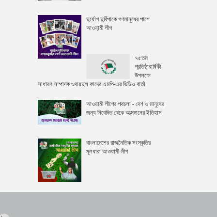
দুর্যোগ দুর্বিপাকে গণমানুষের পাশে
আওযা়মী লীগ
৭৫তম
প্রতিষ্ঠাবার্ষিকী
উপলক্ষে
সাধারণ সম্পাদক ওবায়দুল কাদের এমপি-এর ভিডিও বার্তা
আওয়ামী লীগের পথচলা - দেশ ও মানুষের
জন্য নিবেদিত থেকে আত্মদানের ইতিহাস
বাংলাদেশের রাজনৈতিক সংস্কৃতির
মূলধারা আওয়ামী লীগ