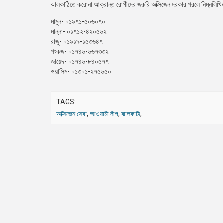
ঝালকাঠিতে করোনা আক্রান্ত রোগীদের জরুরি অক্সিজেন দরকার পরলে নিম্নলিখ
মামুন- ০১৯৭১-৫০৬০৭০
মান্না- ০১৭১২-৪২০৫৬২
রাজু- ০১৯১৯-১৫৩৬৪৭
পংকজ- ০১৭৪৬-৬৬৭৩৩২
জায়েদ- ০১৭৪৬-৮৪০৫৭৭
ওয়াসিম- ০১৩০১-২৭৫৬৫০
TAGS:
অক্সিজেন সেবা
,
আওয়ামী লীগ
,
ঝালকাঠি
,