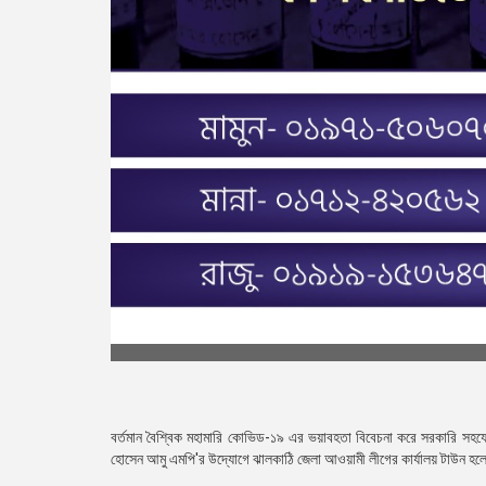
বর্তমান বৈশ্বিক মহামারি কোভিড-১৯ এর ভয়াবহতা বিবেচনা করে সরকারি সহযো
হোসেন আমু এমপি'র উদ্যোগে ঝালকাঠি জেলা আওয়ামী লীগের কার্যালয় টাউন হলে 