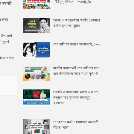
- ইউনুস, চিকিৎসা - ক্ষমতাচ্যুতি
গত সহকারী
র জন্য
শ্রদ্ধা ও ভালোবাসায় স্মরণীয় : বঙ্গমাতা
ফজিলাতুন নেছা মুজিব
িল উপজেলা
ী লুবনা
শেখ হাসিনার স্বদেশ প্রত্যাবর্তন, ১৯৮১
্যাহত রাখতে
মাননীয় প্রধানমন্ত্রী শেখ হাসিনার হাত
ধরে বাংলাদেশের বদলে যাওয়া দৃশ্যপট
সঙ্কটে ও সম্ভাবনায় অদম্য এক দেশ,
উন্নয়ন আর সুশাসনে বঙ্গবন্ধুর
বাংলাদেশ
সংগ্রাম ও অর্জনে বাংলাদেশ আওয়ামী
লীগের পথচলা