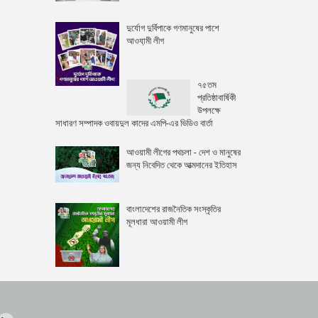
দুর্যোগ দুর্বিপাকে গণমানুষের পাশে
আওযা়মী লীগ
৭৫তম
প্রতিষ্ঠাবার্ষিকী
উপলক্ষে
সাধারণ সম্পাদক ওবায়দুল কাদের এমপি-এর ভিডিও বার্তা
আওয়ামী লীগের পথচলা - দেশ ও মানুষের
জন্য নিবেদিত থেকে আত্মদানের ইতিহাস
বাংলাদেশের রাজনৈতিক সংস্কৃতির
মূলধারা আওয়ামী লীগ