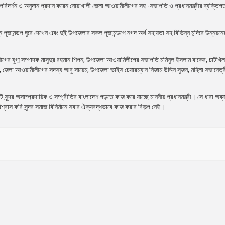
্ডপ পরিদর্শন ও অনুদান প্রদান করেন নোয়াখালী জেলা আওয়ামীলীগের সহ -সভাপতি ও প্রধানমন্ত্রীর ব্যক্তি
্ন পূজামন্ডপ ঘুরে দেখেন এবং দুই উপজেলার সকল পূজামন্ডপে নগদ অর্থ সহায়তা সহ বিভিন্ন মন্দিরে উন্নয়নে
বলীগের যুগ্ম সম্পাদক মাসুদুর রহমান শিপন, উপজেলা আওয়ামিলীগের সভাপতি মমিনুল ইসলাম বাকের, চাটখ
রী, জেলা আওয়ামীলীগের সদস্য আবু সায়েম, উপজেলা ভাইস চেয়ারম্যান নিজাম উদ্দিন সুজন, মহিলা সভানেত্র
সুন্দর অসাম্প্রদায়িক ও সম্প্রীতির বাংলাদেশ গড়তে কাজ করে যাচ্ছে মাননীয় প্রধানমন্ত্রী। সে ধারা অব
াস করি সুন্দর সমাজ বিনির্মানে সবার ঐক্যবদ্ধভাবে কাজ করার বিকল্প নেই।