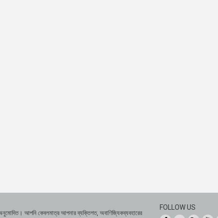
FOLLOW US
 অনুমোদিত। আপনি কেবলমাত্র আপনার ব্যক্তিগত, অবাণিজ্যিকব্যবহারের