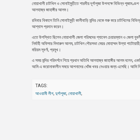
নোয়াখালী চাটখিল ও সোনাইমুড়ীতে শারদীয় দূর্গাপূজা উপলক্ষে বিভিন্ন পূজামণ
আলহাজ্ব জাহাঙ্গীর আলম।
রবিবার বিকালে তিনি সোনাইমুড়ী কালীবাড়ি মন্দির থেকে শুরু করে চাটখিলের বিভিন
আশ্বাস প্রদান করেন।
এতে উপস্থিত ছিলেন নোয়াখালী জেলা পরিষদের প্যানেল চেয়ারম্যান ও জেলা যু
নির্বাহী অফিসার দিদারুল আলম, চাটখিল পৌরসভা মেয়র মোহাম্মদ উল্যা পাটোয়া
মরিয়ম সূবর্ণা, প্রমুখ।
এ সময় মন্দির পরিদর্শনে গিয়ে প্রধান অতিথি আলহাজ্ব জাহাঙ্গীর আলম বলেন, একটি 
আমি এ করোনাকালীন সময়ে আপনাদের খোঁজ খবর নেওয়ার জন্য এসেছি। আমি বিশ্ব
TAGS:
আওয়ামী লীগ
,
দুর্গাপূজা
,
নোয়াখালী
,