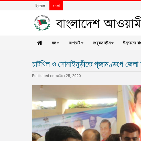
ইংরেজি
বাংলা
দল
আপডেট
সংযুক্ত হউন
উন্নয়নের বা
চাটখিল ও সোনাইমুড়ীতে পুজামণ্ডপে জেল
Published on অক্টোবর 25, 2020