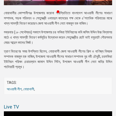
প্রেস
রিলিজ
নোয়াখালীর কোম্পানীগঞ্জ উপজেলায় করোনা পরিস্থিতিতে বাংলাদেশ আওয়ামী লীগের সাধারণ
সম্পাদক, সড়ক পরিবহন ও সেতুমন্ত্রী ওবায়দুল কাদেরের পক্ষ থেকে ৫’শতাধিক পরিবারের মাঝে
প্রকাশনা
খাদ্য সামগ্রী বিতরণ করেছেন জেলা আওয়ামী লীগ নেতা নাজমুল হক নাজিম।
শুক্রবার (১৮ সেপ্টেম্বর) সকালে উপজেলার চর ফকিরা ইউনিয়নের কবি জসিম উদ্দিন উচ্চ বিদ্যালয়
গ্যালারি
মাঠে এ খাদ্য সামগ্রী বিতরণ কর্মসূচির উদ্বোধন করেন সেতুমন্ত্রীর ছোট ভাই বসুরহাট পৌরসভার
মেয়র আব্দুল কাদের মির্জা।
বিএনপি-
জামায়াত
ত্রাণ বিতরণের সময় উপস্থিত ছিলেন, নোয়াখালী জেলা আওয়ামী লীগের শিল্প ও বাণিজ্য বিষয়ক
সহিংসতা
সম্পাদক নাজমুল হক নাজিম, উপজেলা আওয়ামী লীগের সাধারণ সম্পাদক নুর নবী চৌধুরী, চরফকিরা
ইউনিয়ন পরিষদ চেয়ারম্যান জামাল উদ্দিন লিটন, উপজেল আওয়ামী লীগ নেতা জহির উদ্দিন
সংগঠন
পাটোয়ারী প্রমূখ।
নির্বাচনী
ইশতেহার
TAGS:
আওয়ামী লীগ
,
নোয়াখালী
,
Live TV