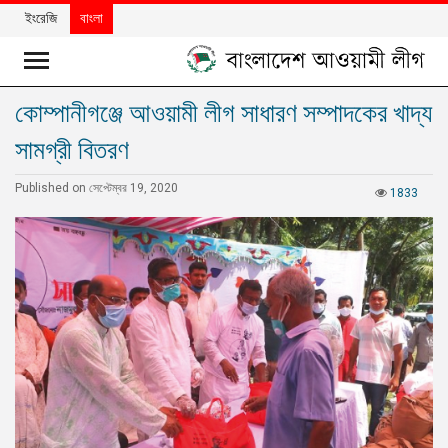
ইংরেজি
বাংলা
কোম্পানীগঞ্জে আওয়ামী লীগ সাধারণ সম্পাদকের খাদ্য
খবর
সামগ্রী বিতরণ
দলের
খবর
Published on সেপ্টেম্বর 19, 2020
1833
বিশেষ
নিবন্ধ
বিশেষ
প্রতিবেদন
মতামত
উন্নয়নের
বাংলাদেশ
নিউজলেটার