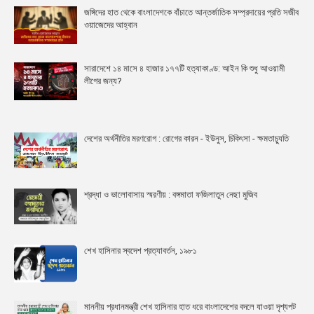
জঙ্গিদের হাত থেকে বাংলাদেশকে বাঁচাতে আন্তর্জাতিক সম্প্রদায়ের প্রতি সজীব
ওয়াজেদের আহ্বান
সারাদেশে ১৪ মাসে ৪ হাজার ১৭৭টি হত্যাকাণ্ড: আইন কি শুধু আওয়ামী
লীগের জন্য?
দেশের অর্থনীতির মরণরোগ : রোগের কারন - ইউনুস, চিকিৎসা - ক্ষমতাচ্যুতি
শ্রদ্ধা ও ভালোবাসায় স্মরণীয় : বঙ্গমাতা ফজিলাতুন নেছা মুজিব
শেখ হাসিনার স্বদেশ প্রত্যাবর্তন, ১৯৮১
মাননীয় প্রধানমন্ত্রী শেখ হাসিনার হাত ধরে বাংলাদেশের বদলে যাওয়া দৃশ্যপট