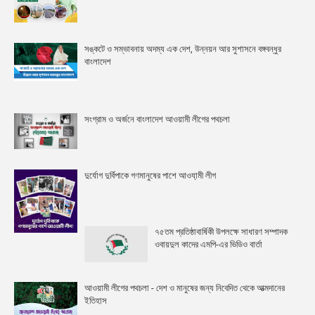
সঙ্কটে ও সম্ভাবনায় অদম্য এক দেশ, উন্নয়ন আর সুশাসনে বঙ্গবন্ধুর
বাংলাদেশ
সংগ্রাম ও অর্জনে বাংলাদেশ আওয়ামী লীগের পথচলা
দুর্যোগ দুর্বিপাকে গণমানুষের পাশে আওযা়মী লীগ
৭৫তম প্রতিষ্ঠাবার্ষিকী উপলক্ষে সাধারণ সম্পাদক
ওবায়দুল কাদের এমপি-এর ভিডিও বার্তা
আওয়ামী লীগের পথচলা - দেশ ও মানুষের জন্য নিবেদিত থেকে আত্মদানের
ইতিহাস