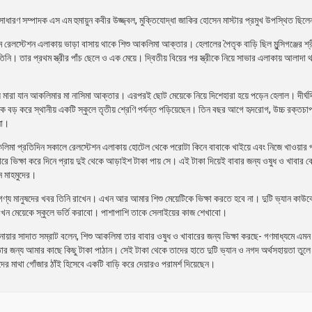
ণ সম্পাদক এস এম হুমায়ুন কবীর উজ্জ্বল, মুক্তিযোদ্ধা জাকির হোসেন মাস্টার প্রমুখ উপস্থিত ছিল
াম রেলস্টেশন এলাকায় ভাড়া বাসায় থাকে শিশু আকলিমা আক্তার। হেলালের পৈতৃক বাড়ি ছিল মুন্সিগঞ্জের শ
নি। তার প্রথম স্ত্রীর পাঁচ ছেলে ও এক মেয়ে। দ্বিতীয় বিয়ের পর স্ত্রীকে নিয়ে সাভার এলাকায় আলাদা
মারা যান আকলিমার মা নাসিমা আক্তার। এরপরই ছোট মেয়েকে নিয়ে দিশেহারা হয়ে পড়েন হেলাল। দীর্ঘদ
বড় করে স্থানীয় একটি স্কুলে তৃতীয় শ্রেণি পর্যন্ত পড়িয়েছেন। তিন বছর আগে হৃদরোগ, উচ্চ রক্তচাপ
না।
লিমা প্রতিদিন সকালে রেলস্টেশন এলাকায় হোটেল থেকে পরোটা কিনে বাবাকে খাইয়ে এবং নিজে খাওয়ার 
ে ভিক্ষা করে দিনে প্রায় দুই থেকে আড়াইশ টাকা পায় সে। এই টাকা দিয়েই বাবার জন্য ওষুধ ও খাবার ক
ন মাহমুদের।
গণ্য মানুষদের খবর তিনি রাখেন। এখন আর আমার শিশু মেয়েটিকে ভিক্ষা করতে হবে না। দুটি ভ্যান কাউক
খন মেয়েকে স্কুলে ভর্তি করাবো। পাশাপাশি তাকে সেলাইয়ের কাজ শেখাবো।
য়ার সাদাত সম্রাট বলেন, শিশু আকলিমা তার বাবার ওষুধ ও খাবারের জন্য ভিক্ষা করছে- গণমাধ্যমে এমন
তার জন্য আমার কাছে কিছু টাকা পাঠান। সেই টাকা থেকে তাদের হাতে দুটি ভ্যান ও নগদ অর্থসহায়তা তুল
দের মাথা গোঁজার ঠাঁই হিসেবে একটি বাড়ি করে দেয়ারও পরামর্শ দিয়েছেন।