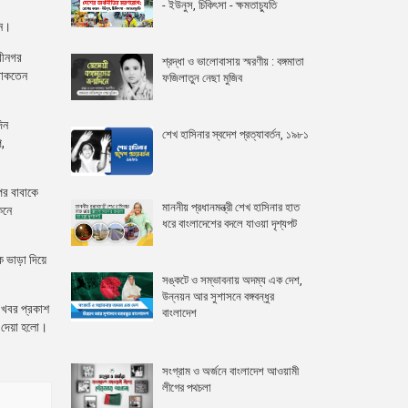
- ইউনুস, চিকিৎসা - ক্ষমতাচ্যুতি
েন।
্রীনগর
শ্রদ্ধা ও ভালোবাসায় স্মরণীয় : বঙ্গমাতা
 থাকতেন
ফজিলাতুন নেছা মুজিব
িন
শেখ হাসিনার স্বদেশ প্রত্যাবর্তন, ১৯৮১
,
পর বাবাকে
মাননীয় প্রধানমন্ত্রী শেখ হাসিনার হাত
েনে
ধরে বাংলাদেশের বদলে যাওয়া দৃশ্যপট
ে ভাড়া দিয়ে
সঙ্কটে ও সম্ভাবনায় অদম্য এক দেশ,
উন্নয়ন আর সুশাসনে বঙ্গবন্ধুর
 খবর প্রকাশ
বাংলাদেশ
ে দেয়া হলো।
সংগ্রাম ও অর্জনে বাংলাদেশ আওয়ামী
লীগের পথচলা