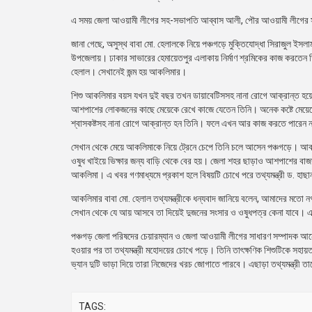
এ সময় জেলা আওয়ামী লীগের সহ-সভাপতি আব্বাস আলী, পৌর আওয়ামী লীগের সাধার
জানা গেছে, অসুস্থ বাবা মো. হেলালকে নিয়ে পঞ্চগড়ে মুক্তিযোদ্ধা সিরাজুল ইসল
উপজেলায়। ঢাকার সাভারের হেমায়েতপুর এলাকায় নির্মাণ শ্রমিকের কাজ করতেন তি
হেলাল। সেখানেই জন্ম হয় আকলিমার।
শিশু আকলিমার বয়স যখন দুই বছর তখন ডায়াবেটিসসহ নানা রোগে আক্রান্ত হয়ে 
আশপাশের লোকজনের কাছে মেয়েকে রেখে কাজে যেতেন তিনি। অনেক কষ্টে মেয়েকে 
শ্বাসকষ্টসহ নানা রোগে আক্রান্ত হন তিনি। ফলে এখন আর কাজ করতে পারেন 
সেখান থেকে মেয়ে আকলিমাকে নিয়ে ট্রেনে চেপে তিনি চলে আসেন পঞ্চগড়ে। আক
ওষুধ খাইয়ে ভিক্ষার জন্য বাড়ি থেকে বের হয়। জেলা শহর ছাড়াও আশপাশের বাজার
আকলিমা। এ খবর গণমাধ্যমে প্রকাশ হলে বিষয়টি চোখে পরে তথ্যমন্ত্রী ড. হাছা
আকলিমার বাবা মো. হেলাল তথ্যমন্ত্রীকে ধন্যবাদ জানিয়ে বলেন, আমাদের মতো ন
সেখান থেকে যে আয় আসবে তা দিয়েই দুজনের সংসার ও ওষুধপত্র কেনা যাবে। এ
পঞ্চগড় জেলা পরিষদের চেয়ারম্যান ও জেলা আওয়ামী লীগের সাধারণ সম্পাদক আনো
হওয়ার পর তা তথ্যমন্ত্রী মহোদয়ের চোখে পড়ে। তিনি তাৎক্ষণিক শিশুটিকে সহায়
ভ্যান দুটি ভাড়া দিয়ে তারা নিজেদের খরচ জোগাতে পারবে। এছাড়া তথ্যমন্ত্রী তা
TAGS: