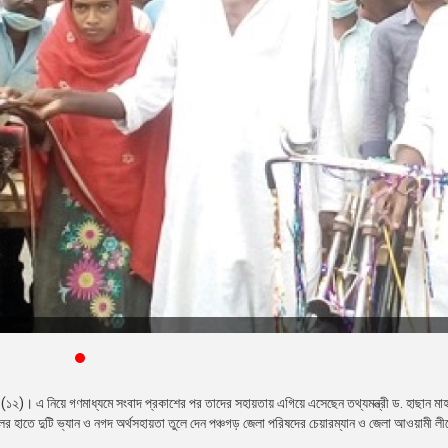
(১২)। এ নিয়ে গণমাধ্যমে সংবাদ প্রকাশের পর তাদের সহায়তায় এগিয়ে এসেছেন তথ্যমন্ত্রী ড. হাছান মা
লের হাতে দুটি ভ্যান ও নগদ অর্থসহায়তা তুলে দেন পঞ্চগড় জেলা পরিষদের চেয়ারম্যান ও জেলা আওয়ামী লী