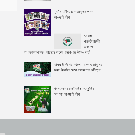
দুর্যোগ দুর্বিপাকে গণমানুষের পাশে
আওযা়মী লীগ
৭৫তম
প্রতিষ্ঠাবার্ষিকী
উপলক্ষে
সাধারণ সম্পাদক ওবায়দুল কাদের এমপি-এর ভিডিও বার্তা
আওয়ামী লীগের পথচলা - দেশ ও মানুষের
জন্য নিবেদিত থেকে আত্মদানের ইতিহাস
বাংলাদেশের রাজনৈতিক সংস্কৃতির
মূলধারা আওয়ামী লীগ