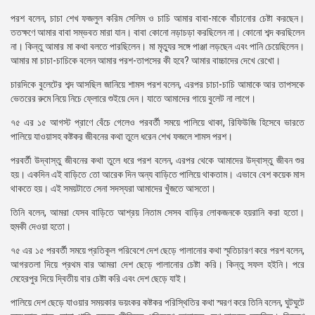
পরশ বলেন, চাচা শেখ ফজলুল করিম সেলিম ও চাচি আমার বাবা-মাকে বাঁচানোর চেষ্টা করছেন।
ততক্ষণে আমার বাবা সম্ভবত মারা যান। বাবা কোনো নড়াচড়া করছিলেন না। কোনো শব্দ করছিলেন
না। কিন্তু আমার মা কথা বলতে পারছিলেন। মা মৃত্যুর সঙ্গে পাঞ্জা লড়ছেন এবং পানি চেয়েছিলেন।
আমার মা চাচা-চাচিকে বলেন আমার পরশ-তাপসের কী হবে? আমার বাচ্চাদের দেখে রেখো।
চারদিকে বুলেটের শব্দ আসছিল জানিয়ে শামস পরশ বলেন, এরপর চাচা-চাচি আমাকে আর তাপসকে
ভেতরের রুমে নিয়ে নিচে ফ্লোরে শুইয়ে দেন। যাতে আমাদের গায়ে বুলেট না লাগে।
৭৫ এর ১৫ আগস্ট প্রাণে বেঁচে গেলেও পরবর্তী সময়ে পালিয়ে থাকা, রিফিউজি হিসেবে ভারতে
পালিয়ে যাওয়াসহ কষ্টকর জীবনের কথা তুলে ধরেন শেখ ফজলে শামস পরশ।
পরবর্তী উদ্বাস্তু জীবনের কথা তুলে ধরে পরশ বলেন, এরপর থেকে আমাদের উদ্বাস্তু জীবন শুর
হয়। একদিন এই বাড়িতে তো আরেক দিন অন্য বাড়িতে পালিয়ে থাকতাম। এভাবে বেশ কয়েক মাস
থাকতে হয়। এই সময়টাতে সেনা সদস্যরা আমাদের খুঁজতে আসতো।
তিনি বলেন, আমরা যেসব বাড়িতে আশ্রয় নিতাম সেসব বাড়ির লোকজনকে হয়রানি করা হতো।
হুমকী দেওয়া হতো।
৭৫ এর ১৫ পরবর্তী সময়ে প্রতিকূল পরিবেশে দেশ ছেড়ে পালানোর কথা স্মৃতিচারণ করে পরশ বলেন,
আগরতলা দিয়ে প্রথম বার আমরা দেশ ছেড়ে পালানোর চেষ্টা করি। কিন্তু সফল হইনি। পরে
মেহেরপুর দিয়ে দ্বিতীয় বার চেষ্টা করি এবং দেশ ছেড়ে যাই।
পালিয়ে দেশ ছেড়ে যাওয়ার সময়কার ভয়ংকর কষ্টকর পরিস্থিতির কথা স্মরণ করে তিনি বলেন, ঘুটঘুটে