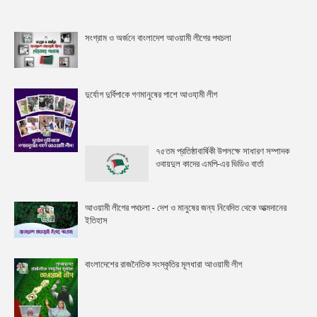
সংগ্রাম ও অর্জনে বাংলাদেশ আওয়ামী লীগের পথচলা
দুর্যোগ দুর্বিপাকে গণমানুষের পাশে আওযা়মী লীগ
৭৫তম প্রতিষ্ঠাবার্ষিকী উপলক্ষে সাধারণ সম্পাদক
ওবায়দুল কাদের এমপি-এর ভিডিও বার্তা
আওয়ামী লীগের পথচলা - দেশ ও মানুষের জন্য নিবেদিত থেকে আত্মদানের
ইতিহাস
বাংলাদেশের রাজনৈতিক সংস্কৃতির মূলধারা আওয়ামী লীগ