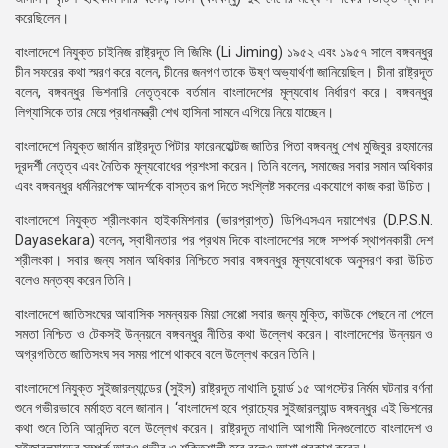
করেছিলেন।
বাংলাদেশে নিযুক্ত চাইনিজ রাষ্ট্রদূত লি জিমিং (Li Jiming) ১৯৫২ এবং ১৯৫৭ সালে বঙ্গবন্ধুর
চীন সফরের কথা স্মরণ করে বলেন, চীনের জনগণ তাকে উষ্ণ অভ্যার্থণা জানিয়েছিল। চীনা রাষ্ট্রদূত
বলেন, বঙ্গবন্ধুর ভিশনারি নেতৃত্বকে বর্তমান বাংলাদেশের মূল্যবোধ নির্ধারণ করে। বঙ্গবন্ধুর
লিগ্যাসিকে তার মেয়ে প্রধানমন্ত্রী শেখ হাসিনা সামনে এগিয়ে নিয়ে যাচ্ছেন।
বাংলাদেশে নিযুক্ত জার্মান রাষ্ট্রদূত পিটার ফারেনহোল্টজ জাতির পিতা বঙ্গবন্ধু শেখ মুজিবুর রহমানের
দূরদর্শী নেতৃত্ব এবং নৈতিক মূল্যবোধের প্রশংসা করেন। তিনি বলেন, সমাজের সবার সমান অধিকার
এবং বঙ্গবন্ধুর ধর্মনিরপেক্ষ আদর্শকে বাস্তব রূপ দিতে সংশ্লিষ্ট সকলের একযোগে কাজ করা উচিত।
বাংলাদেশে নিযুক্ত শ্রীলংকান হাইকমিশনার (ভারপ্রাপ্ত) ডিপিএসএন দয়াশেখর (D.P.S.N.
Dayasekara) বলেন, স্বাধীনতার পর প্রথম দিকে বাংলাদেশের সঙ্গে সম্পর্ক স্থাপনকারী দেশ
শ্রীলংকা। সবার জন্য সমান অধিকার নিশ্চিতে সবার বঙ্গবন্ধুর মূল্যবোধকে অনুসরণ করা উচিত
বলেও মন্তব্য করেন তিনি।
বাংলাদেশে জাতিসংঘের আবাসিক সমন্বয়ক মিয়া সেপ্পো সবার জন্য মুক্তি, কাউকে পেছনে না পেলে
সমতা নিশ্চিত ও টেকসই উন্নয়নে বঙ্গবন্ধুর নীতির কথা উল্লেখ করেন। বাংলাদেশের উন্নয়ন ও
অগ্রগতিতে জাতিসংঘ সব সময় পাশে থাকবে বলে উল্লেখ করেন তিনি।
বাংলাদেশে নিযুক্ত সুইজারল্যান্ডের (সুইস) রাষ্ট্রদূত নাথালি চুয়ার্ড ১৫ আগস্টের নির্মম ঘটনার বর্ণনা
শুনে গভীরভাবে মর্মাহত বলে জানান। ‘বাংলাদেশ হবে প্রাচ্যের সুইজারল্যান্ড বঙ্গবন্ধুর এই ভিশনের
কথা শুনে তিনি আনন্দিত বলে উল্লেখ করেন। রাষ্ট্রদূত নাথালি আগামী দিনগুলোতে বাংলাদেশ ও