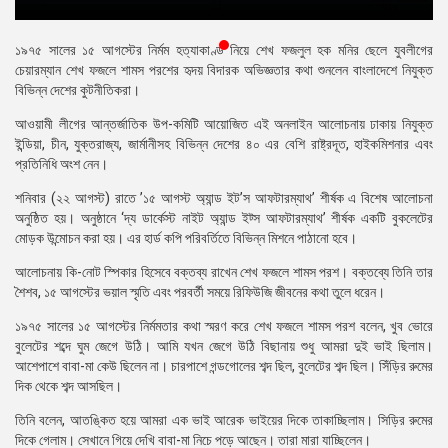
প্রেস
রিলিজ
১৯৭৫ সালের ১৫ আগস্টের নির্মম হত্যাকাণ্ড নিয়ে শেখ ফজলুল হক মনির ছেলে যুবলীগের
চেয়ারম্যান শেখ ফজলে শামস পরশের হৃদয় বিদারক অভিজ্ঞতার কথা শুনলেন বাংলাদেশে নিযুক্ত
প্রকাশনা
বিভিন্ন দেশের কুটনীতিকরা।
আওয়ামী লীগের আন্তর্জাতিক উপ-কমিটি আয়োজিত এই অনলাইন আলোচনায় ঢাকায় নিযুক্ত
গ্যালারি
ইন্ডিয়া, চীন, যুক্তরাজ্য, জার্মানীসহ বিভিন্ন দেশের ৪০ এর বেশি রাষ্ট্রদূত, হাইকমিশনার এবং
প্রতিনিধি অংশ নেন।
বিএনপি-
জামায়াত
শনিবার (২২ আগস্ট) রাতে ’১৫ আগস্ট অ্যান্ড ইট’স আফটারম্যাথ’ শীর্ষক এ বিশেষ আলোচনা
সহিংসতা
অনুষ্ঠিত হয়। অনুষ্ঠানে ‘দ্য ডার্কেস্ট নাইট অ্যান্ড ইট্স আফটারম্যাথ’ শীর্ষক একটি বুকলেটের
মোড়ক উন্মোচন করা হয়। এর হার্ড কপি পরিবর্তিতে বিভিন্ন মিশনে পাঠানো হবে।
সংগঠন
আলোচনায় কি-নোট স্পিকার হিসেবে বক্তব্য রাখেন শেখ ফজলে শামস পরশ। বক্তব্যে তিনি তার
নির্বাচনী
শৈশব, ১৫ আগস্টের ভয়াল স্মৃতি এবং পরবর্তী সময়ে রিফিউজি জীবনের কথা তুলে ধরেন।
ইশতেহার
১৯৭৫ সালের ১৫ আগস্টের নির্মমতার কথা স্মরণ করে শেখ ফজলে শামস পরশ বলেন, খুব ভোরে
বুলেটের শব্দে ঘুম জেগে উঠি। আমি যখন জেগে উঠি বিছানায় শুধু আমরা দুই ভাই ছিলাম।
আশেপাশে বাবা-মা কেউ ছিলেন না। চারপাশে গন্ডগোলের শব্দ ছিল, বুলেটের শব্দ ছিল। সিঁড়ির রুমের
দিক থেকে শব্দ আসছিল।
তিনি বলেন, আতঙ্কিত হয়ে আমরা এক ভাই আরেক ভাইয়ের দিকে তাকাচ্ছিলাম। সিড়ির রুমের
দিকে গেলাম। সেখানে গিয়ে দেখি বাবা-মা নিচে পড়ে আছেন। তারা মারা যাচ্ছিলেন।