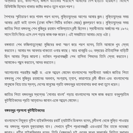
অন্ধকার রাত, কাদা-পানি, জঙ্গলে ভীতিকর পরিবেশে আমাদের দেশ ছাড়তে হয়েছিল। বিদেশে
রিফিউজি হিসেবে থাকার কষ্টের কথাও তুলে ধরেন পরশ।
শৈশবের স্মৃতিচারণ করে শামস পরশ বলেন, মুক্তিযুদ্ধের আগের আমার জন্ম। মুক্তিযুদ্ধের সময়
আমার ছোট ভাই তাপস (ঢাকা দক্ষিণ সিটির বর্তমান মেয়র) জন্মগ্রহণ করে। মুক্তিযুদ্ধের সময়
জাতির পিতা বঙ্গবন্ধু শেখ মুজিবুর রহমান পাকিস্তানে বন্দী ছিলেন। স্বাধীনতার অর্জনের পর ১৯৭২
সালে তিনি ফিরে এসে দেশ গড়ার কাজ শুরু করেন। এই সময়টাতে আমার বেড়ে ওঠা।
বঙ্গমাতা শেখ ফজিলাতুন্নেছা মুজিবের কথা স্মরণ করে পরশ বলেন, তিনি আমাকে খুব স্নেহ
করতেন। আমার সব আবদার থাকতো ওনার কাছে। আর ধানমন্ডি ৩২ নম্বরের ঐতিহাসিক বাড়িটি
ছিল আমার প্রিয় জায়গা। বর্তমান প্রধানমন্ত্রী শেখ হাসিনা শিশুদের তিনি স্নেহ করতেন।
আমাকেও পছন্দ করতেন, আদর করতেন।
আলোচনায় পররাষ্ট্র মন্ত্রী ড. একে আব্দুল মোমেন বাংলাদেশের স্বাধীনতা অর্জনে জাতির পিতা
বঙ্গবন্ধু শেখ মুজিবুর রহমানের অবদান, সংগ্রাম, ত্যাগ, কারাগারে বন্দী জীবন এবং বাংলাদেশের
মানুষকে নিয়ে তার স্বপ্ন, দেশের মানুষের প্রতি বঙ্গবন্ধুর ভালোবাসার কথা কথা তুলে ধরেন।
জাতির পিতা বঙ্গবন্ধুর স্বপ্নের ‘সোনার বাংলা’ গড়ায় বাংলাদেশের সঙ্গে কাজ করতে বন্ধুপ্রতিম
কুটনীতিকদের প্রতি আহ্বানও জানান একে আব্দুল মোমেন।
বঙ্গবন্ধুর প্রশংসা কুটনীতিকদের
বাংলাদেশে নিযুক্ত বৃটিশ হাইকমিশনার রবার্ট চ্যাটার্টন ডিকসন বলেন, বন্দীদশা থেকে মুক্তি পাওয়ার
পর বঙ্গবন্ধু প্রথম যুক্তরাজ্য যান। সেখানে বৃটিশ প্রধানমন্ত্রী এডওয়ার্ড হিথ তাকে শুভেচ্ছা
জানান। বৃটিশ হাইকমিশনার বলেন, তিনি (বঙ্গবন্ধু) দুই দেশের মধ্যে সম্পর্কের ভিত্তি স্থাপন