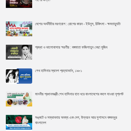
দেশের অর্থনীতির মরণরোগ : রোগের কারন - ইউনুস, চিকিৎসা - ক্ষমতাচ্যুতি
শ্রদ্ধা ও ভালোবাসায় স্মরণীয় : বঙ্গমাতা ফজিলাতুন নেছা মুজিব
শেখ হাসিনার স্বদেশ প্রত্যাবর্তন, ১৯৮১
মাননীয় প্রধানমন্ত্রী শেখ হাসিনার হাত ধরে বাংলাদেশের বদলে যাওয়া দৃশ্যপট
সঙ্কটে ও সম্ভাবনায় অদম্য এক দেশ, উন্নয়ন আর সুশাসনে বঙ্গবন্ধুর
বাংলাদেশ