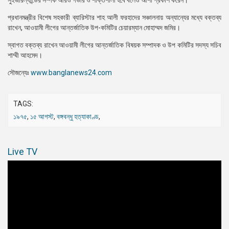
সুইজারল্যান্ডের সম্পর্ক আরও গভীর ও শক্তিশালী হবে বলেও আশা প্রকাশ করেন।
প্রধানমন্ত্রীর বিশেষ সহকারী ব্যারিস্টার শাহ আলী ফরহাদের সঞ্চালনায় অন্যান্যের মধ্যে বক্তব্য
রাখেন, আওয়ামী লীগের আন্তর্জাতিক উপ-কমিটির চেয়ারম্যান মোহাম্মদ জমির।
স্বাগত বক্তব্য রাখেন আওয়ামী লীগের আন্তর্জাতিক বিষয়ক সম্পাদক ও উপ কমিটির সদস্য সচিব
শাম্মী আহমেদ।
সৌজন্যেঃ
www.banglanews24.com
TAGS:
১৯৭৫
,
১৫ আগস্ট
,
বঙ্গবন্ধু হত্যাকাণ্ড
,
Live TV