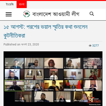
ইংরেজি
বাংলা
১৫ আগস্ট: পরশের ভয়াল স্মৃতির কথা শুনলেন
খবর
কুটনীতিকরা
দলের
খবর
Published on আগস্ট 23, 2020
3277
বিশেষ
নিবন্ধ
বিশেষ
প্রতিবেদন
মতামত
উন্নয়নের
বাংলাদেশ
নিউজলেটার