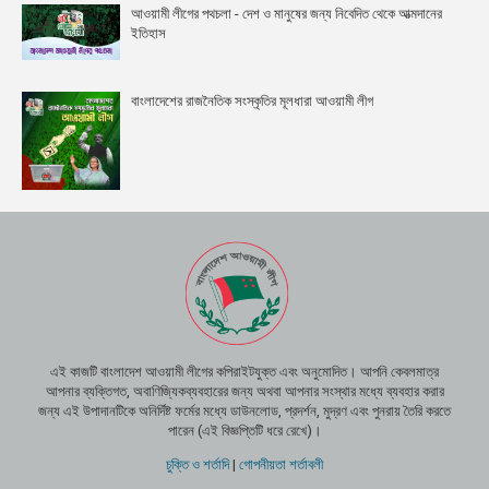
আওয়ামী লীগের পথচলা - দেশ ও মানুষের জন্য নিবেদিত থেকে আত্মদানের
ইতিহাস
বাংলাদেশের রাজনৈতিক সংস্কৃতির মূলধারা আওয়ামী লীগ
এই কাজটি বাংলাদেশ আওয়ামী লীগের কপিরাইটযুক্ত এবং অনুমোদিত। আপনি কেবলমাত্র
আপনার ব্যক্তিগত, অবাণিজ্যিকব্যবহারের জন্য অথবা আপনার সংস্থার মধ্যে ব্যবহার করার
জন্য এই উপাদানটিকে অনির্দিষ্ট ফর্মের মধ্যে ডাউনলোড, প্রদর্শন, মুদ্রণ এবং পুনরায় তৈরি করতে
পারেন (এই বিজ্ঞপ্তিটি ধরে রেখে)।
চুক্তি ও শর্তাদি
|
গোপনীয়তা শর্তাবলী