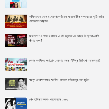
জঙ্গিদের হাত থেকে বাংলাদেশকে বাঁচাতে আন্তর্জাতিক সম্প্রদায়ের প্রতি সজীব
ওয়াজেদের আহ্বান
সারাদেশে ১৪ মাসে ৪ হাজার ১৭৭টি হত্যাকাণ্ড: আইন কি শুধু আওয়ামী
লীগের জন্য?
দেশের অর্থনীতির মরণরোগ : রোগের কারন - ইউনুস, চিকিৎসা - ক্ষমতাচ্যুতি
শ্রদ্ধা ও ভালোবাসায় স্মরণীয় : বঙ্গমাতা ফজিলাতুন নেছা মুজিব
শেখ হাসিনার স্বদেশ প্রত্যাবর্তন, ১৯৮১