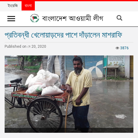
ইংরেজি
বাংলা
প্রতিবন্ধী খেলোয়াড়দের পাশে দাঁড়ালেন মাশরাফি
খবর
Published on মে 20, 2020
দলের
3876
খবর
বিশেষ
নিবন্ধ
বিশেষ
প্রতিবেদন
মতামত
উন্নয়নের
বাংলাদেশ
নিউজলেটার