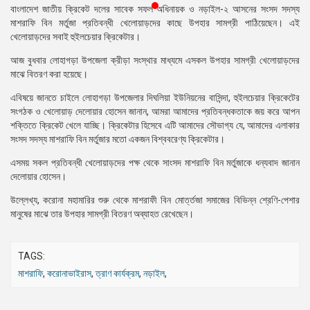
বাংলাদেশ জাতীয় ক্রিকেট দলের সাবেক সফল অধিনায়ক ও নড়াইল-২ আসনের সংসদ সদস্য
প্রেস
মাশরাফি বিন মর্তুজা প্রতিবন্ধী খেলোয়াড়দের কাছে উপহার সামগ্রী পাঠিয়েছেন। এই
রিলিজ
খেলোয়াড়দের সবাই হুইলচেয়ার ক্রিকেটার।
প্রকাশনা
আজ বুধবার লোহাগড়া উপজেলা ক্রীড়া সংস্থার মাধ্যমে এসকল উপহার সামগ্রী খেলোয়াড়দের
মাঝে বিতরণ করা হয়েছে।
গ্যালারি
এবিষয়ে জানতে চাইলে লোহাগড়া উপজেলার দিঘলিয়া ইউনিয়নের বাসিন্দা, হুইলচেয়ার ক্রিকেটের
সংগঠক ও খেলোয়াড় দেলোয়ার হোসেন জানান, আমরা আমাদের প্রতিবন্ধকতাকে জয় করে আপন
বিএনপি-
শক্তিতে ক্রিকেট খেলে যাচ্ছি। ক্রিকেটার হিসেবে এটি আমাদের সৌভাগ্য যে, আমাদের এলাকার
জামায়াত
সংসদ সদস্য মাশরাফি বিন মর্তুজার মতো একজন বিশ্ববরেণ্য ক্রিকেটার।
সহিংসতা
এসময় সকল প্রতিবন্ধী খেলোয়াড়দের পক্ষ থেকে সাংসদ মাশরাফি বিন মর্তুজাকে ধন্যবাদ জানান
সংগঠন
দেলোয়ার হোসেন।
নির্বাচনী
উল্লেখ্য, করোনা মহামারির শুরু থেকে মাশরাফী বিন মোর্ত্তজা সমাজের বিভিন্ন শ্রেণি-পেশার
ইশতেহার
মানুষের মাঝে তার উপহার সামগ্রী বিতরণ অব্যাহত রেখেছেন।
TAGS:
মাশরাফি
,
করোনাভাইরাস
,
ত্রাণ কার্যক্রম
,
নড়াইল
,