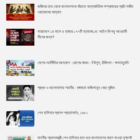
জঙ্গিদের হাত থেকে বাংলাদেশকে বাঁচাতে আন্তর্জাতিক সম্প্রদায়ের প্রতি সজীব
ওয়াজেদের আহ্বান
সারাদেশে ১৪ মাসে ৪ হাজার ১৭৭টি হত্যাকাণ্ড: আইন কি শুধু আওয়ামী
লীগের জন্য?
দেশের অর্থনীতির মরণরোগ : রোগের কারন - ইউনুস, চিকিৎসা - ক্ষমতাচ্যুতি
শ্রদ্ধা ও ভালোবাসায় স্মরণীয় : বঙ্গমাতা ফজিলাতুন নেছা মুজিব
শেখ হাসিনার স্বদেশ প্রত্যাবর্তন, ১৯৮১
মাননীয় প্রধানমন্ত্রী শেখ হাসিনার হাত ধরে বাংলাদেশের বদলে যাওয়া দৃশ্যপট