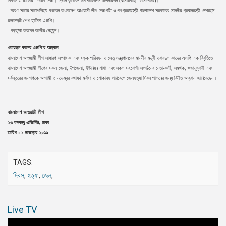
বিকাল ৩-০০টায় : স্মরণ সভা। স্থান কৃষিবিদ ইনস্টিটিউশন মিলনায়তন (খামারবাড়ি, ফার্মগেইট)।
: স্মরণ সভায় সভাপতিত্ব করবেন বাংলাদেশ আওয়ামী লীগ সভাপতি ও গণপ্রজাতন্ত্রী বাংলাদেশ সরকারের মাননীয় প্রধানমন্ত্রী দেশরত্ন
জননেত্রী শেখ হাসিনা এমপি।
: বক্তৃতা করবেন জাতীয় নেতৃবৃন্দ।
ওবায়দুল কাদের এমপি’র আহ্বান
বাংলাদেশ আওয়ামী লীগ সাধারণ সম্পাদক এবং সড়ক পরিবহন ও সেতু মন্ত্রণালয়ের মাননীয় মন্ত্রী ওবায়দুল কাদের এমপি এক বিবৃতিতে
বাংলাদেশ আওয়ামী লীগের সকল জেলা, উপজেলা, ইউনিয়ন শাখা এবং সকল সহযোগী সংগঠনের নেতা-কর্মী, সমর্থক, শুভানুধ্যায়ী এবং
সর্বস্তরের জনগণকে আগামী ৩ নভেম্বর যথাযথ মর্যাদা ও শোকাবহ পরিবেশে জেলহত্যা দিবস পালনের জন্য বিনীত আহ্বান জানিয়েছেন।
বাংলাদেশ আওয়ামী লীগ
২৩ বঙ্গবন্ধু এভিনিউ, ঢাকা
তারিখ : ১ নভেম্বর ২০১৯
TAGS:
দিবস
,
হত্যা
,
জেল
,
Live TV