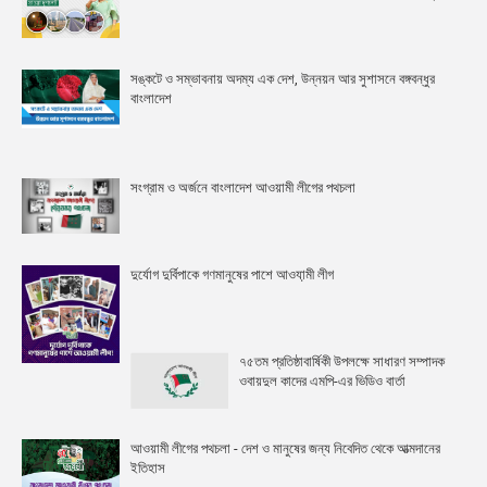
সঙ্কটে ও সম্ভাবনায় অদম্য এক দেশ, উন্নয়ন আর সুশাসনে বঙ্গবন্ধুর
বাংলাদেশ
সংগ্রাম ও অর্জনে বাংলাদেশ আওয়ামী লীগের পথচলা
দুর্যোগ দুর্বিপাকে গণমানুষের পাশে আওযা়মী লীগ
৭৫তম প্রতিষ্ঠাবার্ষিকী উপলক্ষে সাধারণ সম্পাদক
ওবায়দুল কাদের এমপি-এর ভিডিও বার্তা
আওয়ামী লীগের পথচলা - দেশ ও মানুষের জন্য নিবেদিত থেকে আত্মদানের
ইতিহাস