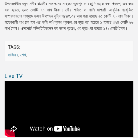
উপজেলাধীন যমুনা নদীর বামতীর সংরক্ষনের মাধ্যমে ভুয়াপুর-তারকান্দি সড়ক রক্ষা প্রকল্প, এর ব্যয়
ধরা হয়েছে ২০৩ কোটি ৭০ লাখ টাকা। সৌর শক্তি ও পানি সাশ্রয়ী আধুনিক প্রযুক্তি
সম্প্রসারণের মাধ্যমে ফসল উৎপাদন বৃদ্ধি প্রকল্প,এর ব্যয় ধরা হয়েছে ৬৫ কোটি ৭০ লাখ টাকা।
মহেশখালী পাওয়ার হাব এর ভূমি অধিগ্রহণ প্রকল্প,এর ব্যয় ধরা হয়েছে ১ হাজার ৩২৪ কোটি ৬৬
লাখ টাকা। এক্সপোর্ট কম্পিটিটিভনেস ফর জবস প্রকল্প, এর ব্যয় ধরা হয়েছে ৯৪১ কোটি টাকা।
TAGS:
হাসিনার
,
শেখ
,
Live TV