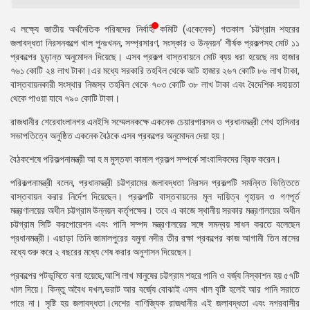
প্রেস
এ লক্ষ্যে জাতীয় অর্থনৈতিক পরিষদের নির্বাহী কমিটি (একেনেক) গতকাল ‘চট্টগ্রাম শহরের
রিলিজ
জলাবদ্ধতা নিরসনকল্পে খাল পুনঃখনন, সম্প্রসারণ, সংস্কার ও উন্নয়ন’ শীর্ষক প্রকল্পসহ মোট ১১
প্রকল্পের চূড়ান্ত অনুমোদন দিয়েছে। এসব প্রকল্প বাস্তবায়নে মোট ব্যয় ধরা হয়েছে নয় হাজার
প্রকাশনা
৭৬১ কোটি ২৪ লাখ টাকা।এর মধ্যে সরকারি তহবিল থেকে আট হাজার ২৬৭ কোটি ৮৬ লাখ টাকা,
বাস্তবায়নকারী সংস্থার নিজস্ব তহবিল থেকে ৭০৩ কোটি ৩৮ লাখ টাকা এবং বৈদেশিক সহায়তা
গ্যালারি
থেকে পাওয়া যাবে ৭৯০ কোটি টাকা।
বিএনপি-
রাজধানীর শেরেবাংলানগর এনইসি সম্মেলনকক্ষে একনেক চেয়ারপারসন ও প্রধানমন্ত্রী শেখ হাসিনার
জামায়াত
সভাপতিত্বে অনুষ্ঠিত একনেক বৈঠকে এসব প্রকল্পের অনুমোদন দেয়া হয়।
সহিংসতা
বৈঠকশেষে পরিকল্পনামন্ত্রী আ হ ম মুস্তফা কামাল প্রকল্প সম্পর্কে সাংবাদিকদের ব্রিফ করেন।
সংগঠন
পরিকল্পনামন্ত্রী বলেন, প্রধানমন্ত্রী চট্টগ্রামের জলাবদ্ধতা নিরসন প্রকল্পটি সমন্বিত ভিত্তিতে
বাস্তবায়ন করার নির্দেশ দিয়েছেন। প্রকল্পটি বাস্তবায়নের মূল দায়িত্ব গৃহায়ন ও গণপূর্ত
নির্বাচনী
মন্ত্রণালয়ের অধীন চট্টগ্রাম উন্নয়ন কর্তৃপক্ষের। তবে এ কাজে স্থানীয় সরকার মন্ত্রণালয়ের অধীন
ইশতেহার
চট্টগ্রাম সিটি করপোরেশন এবং পানি সম্পদ মন্ত্রণালয়ের সঙ্গে সমন্বয় সাধন করতে বলেছেন
প্রধানমন্ত্রী। এছাড়া তিনি জামালপুরের যমুনা নদীর তীর রক্ষা প্রকল্পের কাজ আগামী তিন মাসের
মধ্যে শুরু করে ২ বছরের মধ্যে শেষ করার অনুশাসন দিয়েছেন।
প্রকল্পের পটভূমিতে বলা হয়েছে,আশি লাখ মানুষের চট্টগ্রাম শহরে পানি ও বর্জ্য নিস্কাশন হয় ৫৭টি
খাল দিয়ে। কিন্তু অবৈধ দখল,ভরাট আর বর্জ্যে বোঝাই এসব খাল বৃষ্টি হলেই আর পানি সরাতে
পারে না। সৃষ্টি হয় জলাবদ্ধতা।দেশের বাণিজ্যিক রাজধানীর এই জলাবদ্ধতা এবং নগরবাসীর