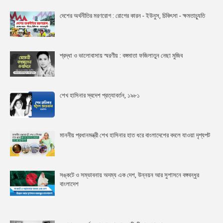
দেশের অর্থনীতির মরণরোগ : রোগের কারন - ইউনুস, চিকিৎসা - ক্ষমতাচ্যুতি
শ্রদ্ধা ও ভালোবাসায় স্মরণীয় : বঙ্গমাতা ফজিলাতুন নেছা মুজিব
শেখ হাসিনার স্বদেশ প্রত্যাবর্তন, ১৯৮১
মাননীয় প্রধানমন্ত্রী শেখ হাসিনার হাত ধরে বাংলাদেশের বদলে যাওয়া দৃশ্যপট
সঙ্কটে ও সম্ভাবনায় অদম্য এক দেশ, উন্নয়ন আর সুশাসনে বঙ্গবন্ধুর
বাংলাদেশ