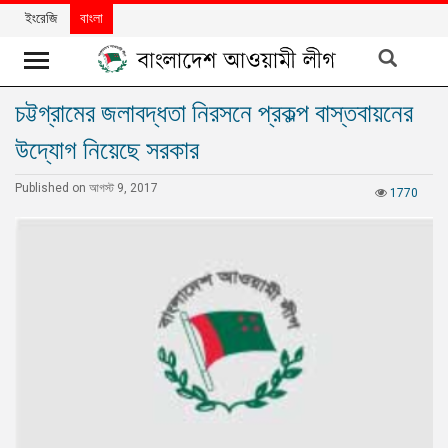
ইংরেজি
বাংলা
চট্টগ্রামের জলাবদ্ধতা নিরসনে প্রকল্প বাস্তবায়নের
খবর
উদ্যোগ নিয়েছে সরকার
দলের
খবর
Published on আগস্ট 9, 2017
1770
বিশেষ
নিবন্ধ
বিশেষ
প্রতিবেদন
মতামত
উন্নয়নের
বাংলাদেশ
নিউজলেটার