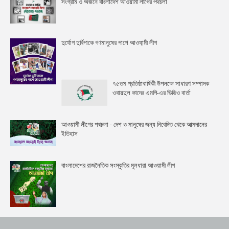
সংগ্রাম ও অর্জনে বাংলাদেশ আওয়ামী লীগের পথচলা
দুর্যোগ দুর্বিপাকে গণমানুষের পাশে আওযা়মী লীগ
৭৫তম প্রতিষ্ঠাবার্ষিকী উপলক্ষে সাধারণ সম্পাদক
ওবায়দুল কাদের এমপি-এর ভিডিও বার্তা
আওয়ামী লীগের পথচলা - দেশ ও মানুষের জন্য নিবেদিত থেকে আত্মদানের
ইতিহাস
বাংলাদেশের রাজনৈতিক সংস্কৃতির মূলধারা আওয়ামী লীগ