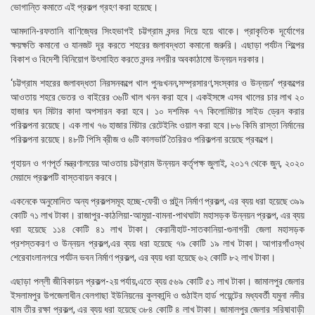
ভোগান্তি কমাতে এই প্রকল্প গ্রহণ করা হয়েছে।
আমদানি-রফতানি বাণিজ্যের সিংহভাগই চট্টগ্রাম বন্দর দিয়ে হয়ে থাকে। প্রাকৃতিক দূর্যোগের
ক্ষয়ক্ষতি কমানো ও যানজট দূর করতে শহরের জলাবদ্ধতা কমানো জরুরি। এছাড়া পর্যটন শিল্পের
বিকাশ ও বিদেশী বিনিয়োগ উৎসাহিত করতে বন্দর নগরীর অবকাঠামো উন্নয়ন দরকার।
‘চট্টগ্রাম শহরের জলাবদ্ধতা নিরসনকল্পে খাল পুনঃখনন,সম্প্রসারণ,সংস্কার ও উন্নয়ন’ প্রকল্পের
আওতায় শহরে ভেতর ও বাইরের ৩৬টি খাল খনন করা হবে। একইসঙ্গে এসব খালের চার লাখ ২০
হাজার ঘন মিটার কাদা অপসারন করা হবে। ১০ দশমিক ৭৭ কিলোমিটার সাইড ড্রেন করার
পরিকল্পনা রয়েছে। এক লাখ ৭৬ হাজার মিটার রেটেইনিং ওয়াল করা হবে।৮৬ কিমি রাস্তা নির্মানের
পরিকল্পনা রয়েছে। ৪৮টি পিসি ব্রীজ ও ৬টি কালভার্ট তৈরিরও পরিকল্পনা রয়েছে প্রকল্পে।
গৃহায়ন ও গণপূর্ত মন্ত্রণালয়ের আওতায় চট্টগ্রাম উন্নয়ন কর্তৃপক্ষ জুলাই, ২০১৭ থেকে জুন, ২০২০
মেয়াদে প্রকল্পটি বাস্তবায়ন করবে।
একনেকে অনুমোদিত অন্য প্রকল্পসমূহ হচ্ছে-ফেরী ও পল্টুন নির্মাণ প্রকল্প, এর ব্যয় ধরা হয়েছে ৩৯৯
কোটি ৭১ লাখ টাকা। রাজাপুর-কাঠলিয়া-আমুয়া-বামনা-পাথঘাটা মহাসড়ক উন্নয়ন প্রকল্প, এর ব্যয়
ধরা হয়েছে ১১৪ কোটি ৪১ লাখ টাকা। কেরানীহাট-সাতকানিয়া-গুনাগরী জেলা মহাসড়ক
প্রশস্তকরণ ও উন্নয়ন প্রকল্প,এর ব্যয় ধরা হয়েছে ৭৯ কোটি ১৯ লাখ টাকা। আগারগাঁওস্থ
শেরেবাংলানগরে পর্যটন ভবন নির্মাণ প্রকল্প, এর ব্যয় ধরা হয়েছে ৬২ কোটি ৮২ লাখ টাকা।
এছাড়া পল্লী জীবিকায়ন প্রকল্প-২য় পর্যায়,এতে ব্যয় ৫৬৯ কোটি ৫১ লাখ টাকা। জামালপুর জেলার
ইসলামপুর উপজেলাধীন বেলগাছা ইউনিয়নের কুলকান্দি ও গুঠাইল হার্ড পয়েন্টের মধ্যবর্তী যমুনা নদীর
বাম তীর রক্ষা প্রকল্প, এর ব্যয় ধরা হয়েছে ৩৮৪ কোটি ৪ লাখ টাকা। জামালপুর জেলার সরিষাবাড়ী