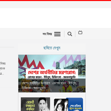
সব বিষয়
ছবিতে দেখুন
 বিষয়
্যাংক
u...
দেশের অর্থনীতির মরণরোগ : রোগের কারন - ইউনুস,
চিকিৎসা - ক্ষমতাচ্যুতি