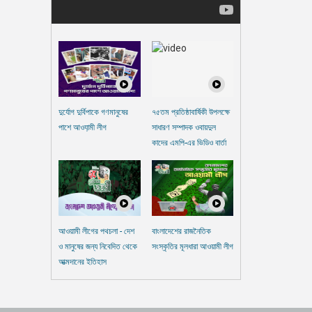
দুর্যোগ দুর্বিপাকে গণমানুষের
৭৫তম প্রতিষ্ঠাবার্ষিকী উপলক্ষে
পাশে আওযা়মী লীগ
সাধারণ সম্পাদক ওবায়দুল
কাদের এমপি-এর ভিডিও বার্তা
আওয়ামী লীগের পথচলা - দেশ
বাংলাদেশের রাজনৈতিক
ও মানুষের জন্য নিবেদিত থেকে
সংস্কৃতির মূলধারা আওয়ামী লীগ
আত্মদানের ইতিহাস