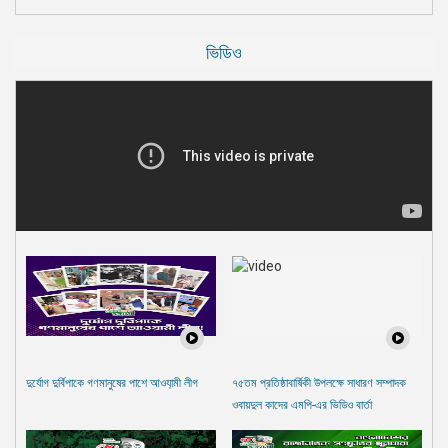
ভিডিও
দুর্যোগ দুর্বিপাকে গণমানুষের পাশে আওযা়মী লীগ
৭৫তম প্রতিষ্ঠাবার্ষিকী উপলক্ষে সাধারণ সম্পাদক
ওবায়দুল কাদের এমপি-এর ভিডিও বার্তা