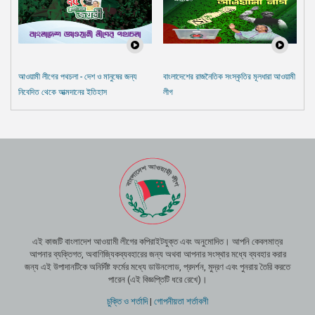
আওয়ামী লীগের পথচলা - দেশ ও মানুষের জন্য
বাংলাদেশের রাজনৈতিক সংস্কৃতির মূলধারা আওয়ামী
নিবেদিত থেকে আত্মদানের ইতিহাস
লীগ
এই কাজটি বাংলাদেশ আওয়ামী লীগের কপিরাইটযুক্ত এবং অনুমোদিত। আপনি কেবলমাত্র
আপনার ব্যক্তিগত, অবাণিজ্যিকব্যবহারের জন্য অথবা আপনার সংস্থার মধ্যে ব্যবহার করার
জন্য এই উপাদানটিকে অনির্দিষ্ট ফর্মের মধ্যে ডাউনলোড, প্রদর্শন, মুদ্রণ এবং পুনরায় তৈরি করতে
পারেন (এই বিজ্ঞপ্তিটি ধরে রেখে)।
চুক্তি ও শর্তাদি
|
গোপনীয়তা শর্তাবলী