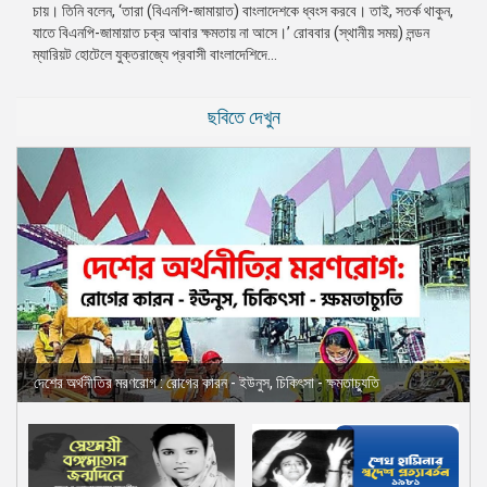
চায়। তিনি বলেন, ‘তারা (বিএনপি-জামায়াত) বাংলাদেশকে ধ্বংস করবে। তাই, সতর্ক থাকুন,
যাতে বিএনপি-জামায়াত চক্র আবার ক্ষমতায় না আসে।’ রোববার (স্থানীয় সময়) লন্ডন
ম্যারিয়ট হোটেলে যুক্তরাজ্যে প্রবাসী বাংলাদেশিদে...
ছবিতে দেখুন
দেশের অর্থনীতির মরণরোগ : রোগের কারন - ইউনুস, চিকিৎসা - ক্ষমতাচ্যুতি