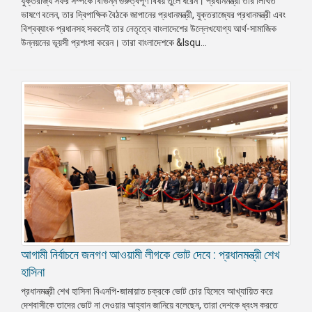
যুক্তরাজ্য সফর সম্পর্কে বিভিন্ন গুরুত্বপূর্ণ বিষয় তুলে ধরেন। প্রধানমন্ত্রী তার লিখিত
ভাষণে বলেন, তার দ্বিপাক্ষিক বৈঠকে জাপানের প্রধানমন্ত্রী, যুক্তরাজ্যের প্রধানমন্ত্রী এবং
প্রেস
বিশ্বব্যাংক প্রধানসহ সকলেই তার নেতৃত্বে বাংলাদেশের উল্লেখযোগ্য আর্থ-সামাজিক
রিলিজ
উন্নয়নের ভূয়সী প্রশংসা করেন। তারা বাংলাদেশকে &lsqu...
প্রকাশনা
গ্যালারি
বিএনপি-
জামায়াত
সহিংসতা
সংগঠন
নির্বাচনী
ইশতেহার
আগামী নির্বাচনে জনগণ আওয়ামী লীগকে ভোট দেবে : প্রধানমন্ত্রী শেখ
হাসিনা
প্রধানমন্ত্রী শেখ হাসিনা বিএনপি-জামায়াত চক্রকে ভোট চোর হিসেবে আখ্যায়িত করে
দেশবাসীকে তাদের ভোট না দেওয়ার আহ্বান জানিয়ে বলেছেন, তারা দেশকে ধ্বংস করতে