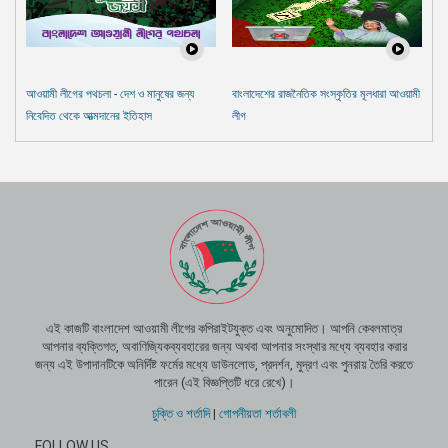
আওয়ামী লীগের পথচলা - দেশ ও মানুষের জন্য
বাংলাদেশের রাজনৈতিক সংস্কৃতির মূলধারা আওয়ামী
নিবেদিত থেকে আত্মদানের ইতিহাস
লীগ
এই কাজটি বাংলাদেশ আওয়ামী লীগের কপিরাইটযুক্ত এবং অনুমোদিত। আপনি কেবলমাত্র
আপনার ব্যক্তিগত, অবাণিজ্যিকব্যবহারের জন্য অথবা আপনার সংস্থার মধ্যে ব্যবহার করার
জন্য এই উপাদানটিকে অনির্দিষ্ট ফর্মের মধ্যে ডাউনলোড, প্রদর্শন, মুদ্রণ এবং পুনরায় তৈরি করতে
পারেন (এই বিজ্ঞপ্তিটি ধরে রেখে)।
চুক্তি ও শর্তাদি
|
গোপনীয়তা শর্তাবলী
FOLLOW US