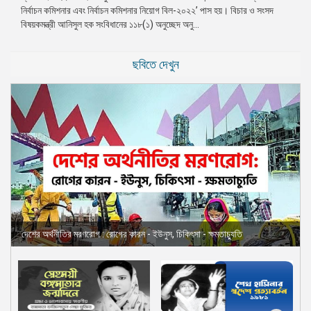
নির্বাচন কমিশনার এবং নির্বাচন কমিশনার নিয়োগ বিল-২০২২’ পাস হয়। বিচার ও সংসদ
প্রেস
বিষয়কমন্ত্রী আনিসুল হক সংবিধানের ১১৮(১) অনুচ্ছেদ অনু...
রিলিজ
প্রকাশনা
ছবিতে দেখুন
গ্যালারি
বিএনপি-
জামায়াত
সহিংসতা
সংগঠন
নির্বাচনী
ইশতেহার
দেশের অর্থনীতির মরণরোগ : রোগের কারন - ইউনুস, চিকিৎসা - ক্ষমতাচ্যুতি