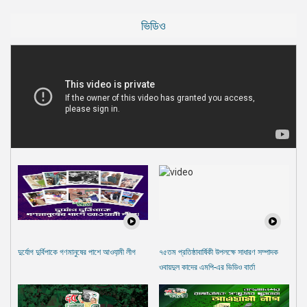
ভিডিও
দুর্যোগ দুর্বিপাকে গণমানুষের পাশে আওযা়মী লীগ
৭৫তম প্রতিষ্ঠাবার্ষিকী উপলক্ষে সাধারণ সম্পাদক
ওবায়দুল কাদের এমপি-এর ভিডিও বার্তা