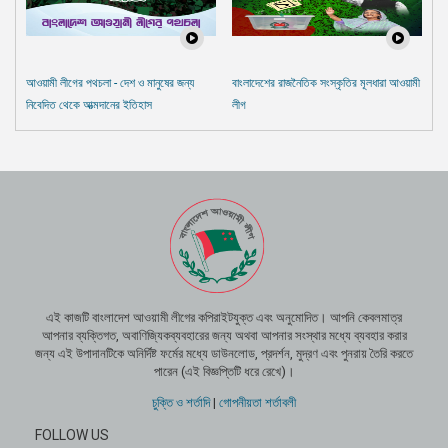
আওয়ামী লীগের পথচলা - দেশ ও মানুষের জন্য
বাংলাদেশের রাজনৈতিক সংস্কৃতির মূলধারা আওয়ামী
নিবেদিত থেকে আত্মদানের ইতিহাস
লীগ
এই কাজটি বাংলাদেশ আওয়ামী লীগের কপিরাইটযুক্ত এবং অনুমোদিত। আপনি কেবলমাত্র
আপনার ব্যক্তিগত, অবাণিজ্যিকব্যবহারের জন্য অথবা আপনার সংস্থার মধ্যে ব্যবহার করার
জন্য এই উপাদানটিকে অনির্দিষ্ট ফর্মের মধ্যে ডাউনলোড, প্রদর্শন, মুদ্রণ এবং পুনরায় তৈরি করতে
পারেন (এই বিজ্ঞপ্তিটি ধরে রেখে)।
চুক্তি ও শর্তাদি
|
গোপনীয়তা শর্তাবলী
FOLLOW US