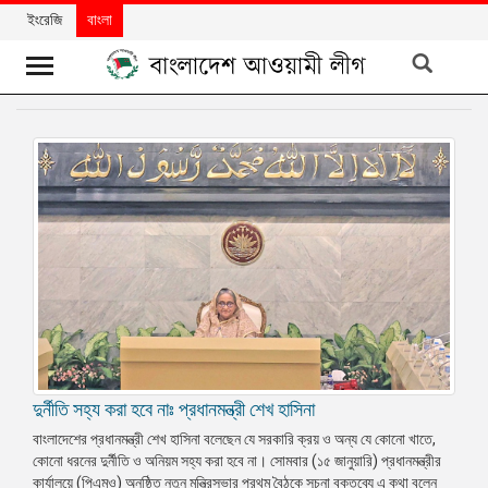
ইংরেজি
বাংলা
খবর
দলের
খবর
বিশেষ
নিবন্ধ
বিশেষ
প্রতিবেদন
মতামত
দুর্নীতি সহ্য করা হবে নাঃ প্রধানমন্ত্রী শেখ হাসিনা
উন্নয়নের
বাংলাদেশ
বাংলাদেশের প্রধানমন্ত্রী শেখ হাসিনা বলেছেন যে সরকারি ক্রয় ও অন্য যে কোনো খাতে,
কোনো ধরনের দুর্নীতি ও অনিয়ম সহ্য করা হবে না। সোমবার (১৫ জানুয়ারি) প্রধানমন্ত্রীর
নিউজলেটার
কার্যালয়ে (পিএমও) অনুষ্ঠিত নতুন মন্ত্রিসভার প্রথম বৈঠকে সূচনা বক্তব্যে এ কথা বলেন