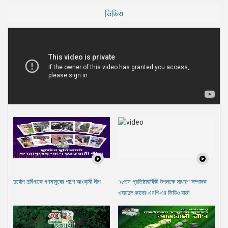
ভিডিও
দুর্যোগ দুর্বিপাকে গণমানুষের পাশে আওযা়মী লীগ
৭৫তম প্রতিষ্ঠাবার্ষিকী উপলক্ষে সাধারণ সম্পাদক
ওবায়দুল কাদের এমপি-এর ভিডিও বার্তা