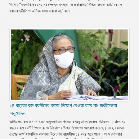
তিনি। “সরকারি ক্রয়সহ সব ক্ষেত্রে স্বচ্ছতা ও জবাবদিহি নিশ্চিত করতে আমি কোনো
প্রেস
ধরনের দুর্নীতি ও অনিয়ম সহ্য করবো না;” বলে...
রিলিজ
প্রকাশনা
গ্যালারি
বিএনপি-
জামায়াত
সহিংসতা
সংগঠন
নির্বাচনী
ইশতেহার
১৪ বছরের কম বয়সীদের কাজে নিয়োগ দেওয়া যাবে নাঃ মন্ত্রীসভায়
অনুমোদন
আইএলও কনভেনশন-১৩৮ অনুসমর্থনের প্রস্তাব অনুমোদন করেছে মন্ত্রিসভা। যাতে ১৫
বছরের কম বয়সী শিশুকে কাজে নিয়োগের উপর নিষেধাজ্ঞা আরোপ করেছে। তবে, কোনো
দেশের আর্থ-সামাজিক অবস্থা বিবেচনায় বয়সসীমা ১৪ বছর হতে পারে। আজ সোমবার