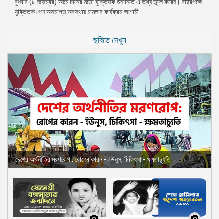
বুধবার (৮ নভেম্বর) অষ্টম দিনের মতো যুক্তিতর্ক শুনানিতে এ তথ্য তুলে করেন। রাষ্ট্রপক্ষে
যুক্তিতর্ক পেশ অসমাপ্ত অবস্থায় মামলার কার্যক্রম আগামী ...
ছবিতে দেখুন
দেশের অর্থনীতির মরণরোগ : রোগের কারন - ইউনুস, চিকিৎসা - ক্ষমতাচ্যুতি