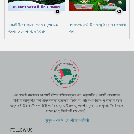
আওয়ামী লীগের পথচলা - দেশ ও মানুষের জন্য
বাংলাদেশের রাজনৈতিক সংস্কৃতির মূলধারা আওয়ামী
নিবেদিত থেকে আত্মদানের ইতিহাস
লীগ
এই কাজটি বাংলাদেশ আওয়ামী লীগের কপিরাইটযুক্ত এবং অনুমোদিত। আপনি কেবলমাত্র
আপনার ব্যক্তিগত, অবাণিজ্যিকব্যবহারের জন্য অথবা আপনার সংস্থার মধ্যে ব্যবহার করার
জন্য এই উপাদানটিকে অনির্দিষ্ট ফর্মের মধ্যে ডাউনলোড, প্রদর্শন, মুদ্রণ এবং পুনরায় তৈরি করতে
পারেন (এই বিজ্ঞপ্তিটি ধরে রেখে)।
চুক্তি ও শর্তাদি
|
গোপনীয়তা শর্তাবলী
FOLLOW US