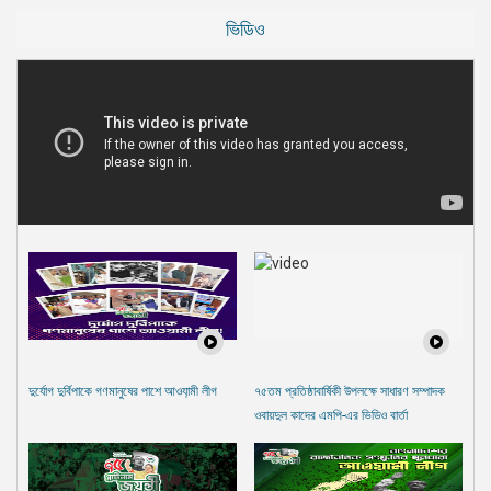
ভিডিও
দুর্যোগ দুর্বিপাকে গণমানুষের পাশে আওযা়মী লীগ
৭৫তম প্রতিষ্ঠাবার্ষিকী উপলক্ষে সাধারণ সম্পাদক
ওবায়দুল কাদের এমপি-এর ভিডিও বার্তা