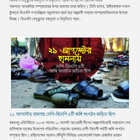
পঞ্চগড়ে আহমদিয়া সম্প্রদায়ের উপর হামলায় তারা জড়িত। তিনি বলেন, ‘রাষ্ট্রক্ষমতা দখলে
প্রেস
উন্মত্ত বিএনপি গণতান্ত্রিক আন্দোলনে ব্যর্থ হয়ে সন্ত্রাসী পন্থায় সাম্প্রদায়িকতাকে উস্কে
রিলিজ
দিচ্ছে। বিএনপি নেতৃবৃন্দের বক্তৃতা ও বিবৃতিতে প্রম...
প্রকাশনা
গ্যালারি
বিএনপি-
জামায়াত
সহিংসতা
সংগঠন
নির্বাচনী
ইশতেহার
২১ আগস্টের হামলায় দেশি-বিদেশি ৫টি জঙ্গি সংগঠন জড়িত ছিল
বঙ্গবন্ধু এভিনিউতে ২০০৪ সালের ২১ আগস্ট আওয়ামী লীগের সন্ত্রাসবিরোধী সমাবেশে শেখ
হাসিনাকে হত্যার উদ্দেশ্যে পরিচালিত গ্রেনেড হামলায় দেশী-বিদেশী পাচঁটি জঙ্গি সংগঠন
সম্পৃক্ত ছিল। রাষ্ট্রপক্ষের প্রধান কৌঁসুলি সিনিয়র এডভোকেট সৈয়দ রেজাউর রহমান