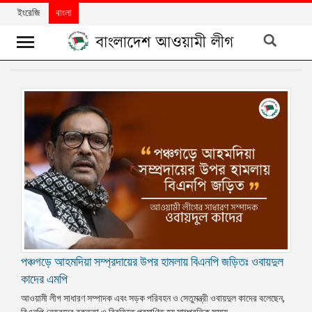
ইংরেজি
বাংলা
খবর
দলের
খবর
বিশেষ
নিবন্ধ
বিশেষ
প্রতিবেদন
মতামত
পঞ্চগড়ে আহমদিয়া সম্প্রদায়ের উপর হামলায় বিএনপি জড়িতঃ ওবায়দুল
উন্নয়নের
বাংলাদেশ
কাদের এমপি
আওয়ামী লীগ সাধারণ সম্পাদক এবং সড়ক পরিবহন ও সেতুমন্ত্রী ওবায়দুল কাদের বলেছেন,
নিউজলেটার
বিএনপি নেতৃবৃন্দের বক্তৃতা ও বিবৃতিতে প্রমাণিত হয় সাম্প্রতিক সময়ে