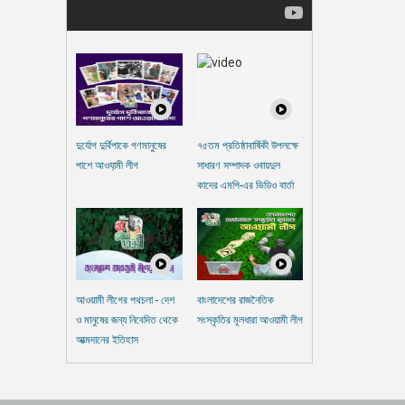
দুর্যোগ দুর্বিপাকে গণমানুষের
৭৫তম প্রতিষ্ঠাবার্ষিকী উপলক্ষে
পাশে আওযা়মী লীগ
সাধারণ সম্পাদক ওবায়দুল
কাদের এমপি-এর ভিডিও বার্তা
আওয়ামী লীগের পথচলা - দেশ
বাংলাদেশের রাজনৈতিক
ও মানুষের জন্য নিবেদিত থেকে
সংস্কৃতির মূলধারা আওয়ামী লীগ
আত্মদানের ইতিহাস