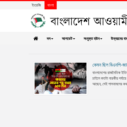
ইংরেজি
বাংলা
দল
আপডেট
সংযুক্ত হউন
উন্নয়নের বা
কেমন ছিল বিএনপি-জা
বাংলাদেশের রাজনৈতিক ইতিহ
চাইলে কতটা নারকীয় পর্যায়
আছেন, সেই শাসনামলের কথা ম