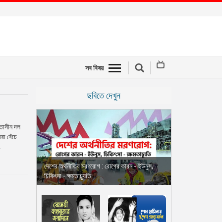
সব বিষয়
ছবিতে দেখুন
মতাসীন দল
রা বেঁচে
.
দেশের অর্থনীতির মরণরোগ : রোগের কারন - ইউনুস,
চিকিৎসা - ক্ষমতাচ্যুতি