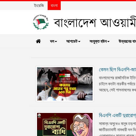
ইংরেজি
বাংলা
দল
আপডেট
সংযুক্ত হউন
উন্নয়নের বা
কেমন ছিল বিএনপি-জা
বাংলাদেশের রাজনৈতিক ইতিহ
চাইলে কতটা নারকীয় পর্যায়
আছেন, সেই শাসনামলের কথা ম
বিএনপি একটি দুরারোগ
সামান্য অসুখেও মানুষ তড়প
জাতীয়তাবাদী নামধারী দল 
এলোপ্যাথও সারাতে পারছে ন