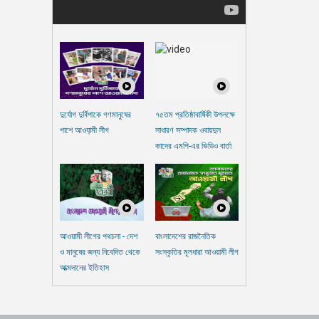
দুর্যোগ দুর্বিপাকে গণমানুষের
৭৫তম প্রতিষ্ঠাবার্ষিকী উপলক্ষে
পাশে আওযা়মী লীগ
সাধারণ সম্পাদক ওবায়দুল
কাদের এমপি-এর ভিডিও বার্তা
আওয়ামী লীগের পথচলা - দেশ
বাংলাদেশের রাজনৈতিক
ও মানুষের জন্য নিবেদিত থেকে
সংস্কৃতির মূলধারা আওয়ামী লীগ
আত্মদানের ইতিহাস