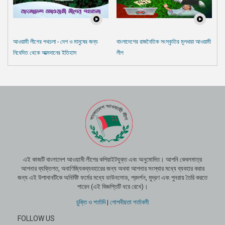
আওয়ামী লীগের পথচলা - দেশ ও মানুষের জন্য
বাংলাদেশের রাজনৈতিক সংস্কৃতির মূলধারা আওয়ামী
নিবেদিত থেকে আত্মদানের ইতিহাস
লীগ
এই কাজটি বাংলাদেশ আওয়ামী লীগের কপিরাইটযুক্ত এবং অনুমোদিত। আপনি কেবলমাত্র
আপনার ব্যক্তিগত, অবাণিজ্যিকব্যবহারের জন্য অথবা আপনার সংস্থার মধ্যে ব্যবহার করার
জন্য এই উপাদানটিকে অনির্দিষ্ট ফর্মের মধ্যে ডাউনলোড, প্রদর্শন, মুদ্রণ এবং পুনরায় তৈরি করতে
পারেন (এই বিজ্ঞপ্তিটি ধরে রেখে)।
চুক্তি ও শর্তাদি
|
গোপনীয়তা শর্তাবলী
FOLLOW US