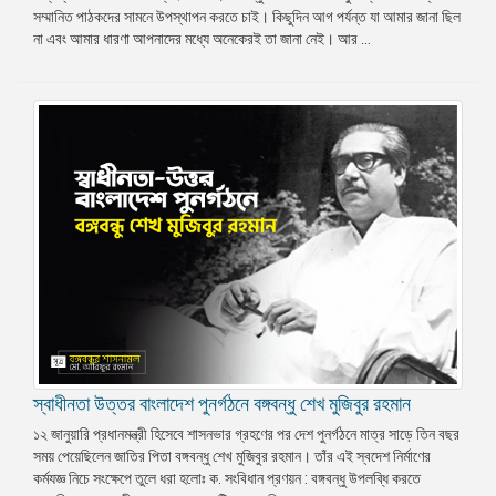
সম্মানিত পাঠকদের সামনে উপস্থাপন করতে চাই। কিছুদিন আগ পর্যন্ত যা আমার জানা ছিল
প্রেস
না এবং আমার ধারণা আপনাদের মধ্যে অনেকেরই তা জানা নেই। আর ...
রিলিজ
প্রকাশনা
গ্যালারি
বিএনপি-
জামায়াত
সহিংসতা
সংগঠন
নির্বাচনী
ইশতেহার
স্বাধীনতা উত্তর বাংলাদেশ পুনর্গঠনে বঙ্গবন্ধু শেখ মুজিবুর রহমান
১২ জানুয়ারি প্রধানমন্ত্রী হিসেবে শাসনভার গ্রহণের পর দেশ পুনর্গঠনে মাত্র সাড়ে তিন বছর
সময় পেয়েছিলেন জাতির পিতা বঙ্গবন্ধু শেখ মুজিবুর রহমান। তাঁর এই স্বদেশ নির্মাণের
কর্মযজ্ঞ নিচে সংক্ষেপে তুলে ধরা হলোঃ ক. সংবিধান প্রণয়ন : বঙ্গবন্ধু উপলব্ধি করতে