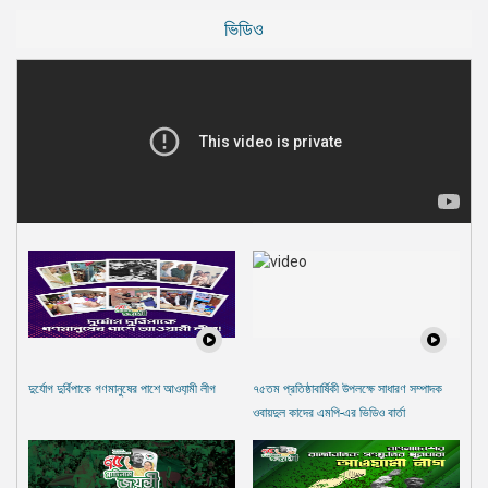
ভিডিও
দুর্যোগ দুর্বিপাকে গণমানুষের পাশে আওযা়মী লীগ
৭৫তম প্রতিষ্ঠাবার্ষিকী উপলক্ষে সাধারণ সম্পাদক
ওবায়দুল কাদের এমপি-এর ভিডিও বার্তা