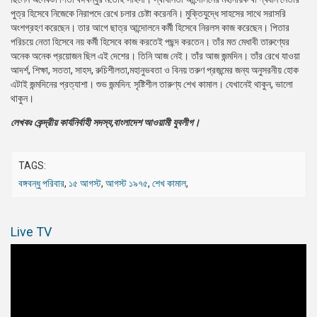
পুত্র হিসেবে নিজেকে নিরাপদে রেখে চলার চেষ্টা করেননি। মুক্তিযুদ্ধে সাহসের সাথে সরাসরি
অংশগ্রহণ করেছেন। তার আগে ছাত্র আন্দোলনে কর্মী হিসেবে নিরলস কাজ করেছেন। পিতার
পরিচয়ে নেতা হিসেবে নয় কর্মী হিসেবে কাজ করতেই পছন্দ করতেন। তাঁর মত মেধাবী তারুণ্যের
অনেক অনেক প্রয়োজন ছিল এই দেশের। তিনি আজ নেই। তাঁর আজ জন্মদিন। তাঁর রেখে যাওয়া
আদর্শ, শিক্ষা, সততা, সাহস, রুচিশীলতা,মহানুভবতা ও বিনয় তরুণ প্রজন্মের জন্য অনুসরনীয় হোক
এটাই জন্মদিনের প্রত্যাশা। শুভ জন্মদিন: সৃষ্টিশীল তারুণ্য শেখ কামাল। যেখানেই থাকুন, ভালো
থাকুন।
লেখকঃ কেন্দ্রীয় কার্যনির্বাহী সদস্য,বাংলাদেশ আওয়ামী যুবলীগ।
TAGS:
বঙ্গবন্ধু পরিবার
,
১৫ আগস্ট
,
আগস্ট ১৯৭৫
,
শেখ কামাল
,
Live TV