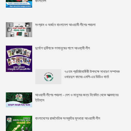
বাংলাদেশ
সংগ্রাম ও অর্জনে বাংলাদেশ আওয়ামী লীগের পথচলা
দুর্যোগ দুর্বিপাকে গণমানুষের পাশে আওযা়মী লীগ
৭৫তম প্রতিষ্ঠাবার্ষিকী উপলক্ষে সাধারণ সম্পাদক
ওবায়দুল কাদের এমপি-এর ভিডিও বার্তা
আওয়ামী লীগের পথচলা - দেশ ও মানুষের জন্য নিবেদিত থেকে আত্মদানের
ইতিহাস
বাংলাদেশের রাজনৈতিক সংস্কৃতির মূলধারা আওয়ামী লীগ