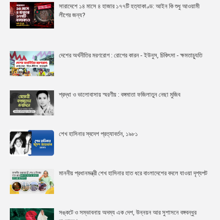
সারাদেশে ১৪ মাসে ৪ হাজার ১৭৭টি হত্যাকাণ্ড: আইন কি শুধু আওয়ামী
লীগের জন্য?
দেশের অর্থনীতির মরণরোগ : রোগের কারন - ইউনুস, চিকিৎসা - ক্ষমতাচ্যুতি
শ্রদ্ধা ও ভালোবাসায় স্মরণীয় : বঙ্গমাতা ফজিলাতুন নেছা মুজিব
শেখ হাসিনার স্বদেশ প্রত্যাবর্তন, ১৯৮১
মাননীয় প্রধানমন্ত্রী শেখ হাসিনার হাত ধরে বাংলাদেশের বদলে যাওয়া দৃশ্যপট
সঙ্কটে ও সম্ভাবনায় অদম্য এক দেশ, উন্নয়ন আর সুশাসনে বঙ্গবন্ধুর