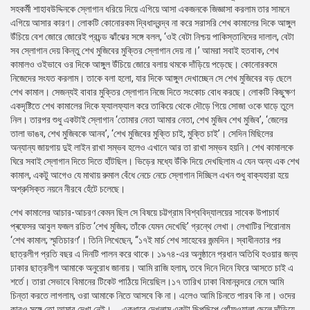
সহকর্মী শাহাবউদ্দিনকে স্লোগান ধরিয়ে দিয়ে এগিয়ে আসা একজনকে জিজ্ঞাসা করলাম তার সামনে
এগিয়ে আসার কারণ। লোকটি কোনোরকম দ্বিধাদ্বন্দ্ব না করে সরাসরি শেখ কামালের দিকে আঙ্গুল
উঁচিয়ে বেশ জোরে জোরেই প্রচন্ড ঝাঁঝের সঙ্গে বলল, ‘ওই বেটা নিশ্চয় পাকিস্তানিদের দালাল, বেটা
সব স্লোগান দেয় কিন্তু শেখ মুজিবের মুক্তির স্লোগান দেয় না।’ আমরা সবাই হতবাক, শেখ
কামালও ওইভাবে ওর দিকে আঙ্গুল উঁচিয়ে জোরে বলায় থমকে দাঁড়িয়ে পড়েছে। কোনোরকমে
নিজেদের সংযত করলাম। তাকে বলা হলো, যার দিকে আঙ্গুল দেখাচ্ছেন সে শেখ মুজিবের বড় ছেলে
শেখ কামাল। সেজন্যই বাবার মুক্তির স্লোগান নিজে দিতে সংকোচ বোধ করছে। লোকটি কিছুক্ষণ
একদৃষ্টিতে শেখ কামালের দিকে ফ্যালফ্যাল করে তাকিয়ে থেকে দৌড়ে গিয়ে সোজা ওকে ঘাড়ে তুলে
নিল। তারপর শুধু একটাই স্লোগান ‘তোমার নেতা আমার নেতা, শেখ মুজিব শেখ মুজিব’, ‘জেলের
তালা ভাঙব, শেখ মুজিবকে আনব’, ‘শেখ মুজিবের মুক্তি চাই, মুক্তি চাই’। সেদিন মিছিলের
অন্যান্য জায়গায় দুই লাইন রাখা সম্ভব হলেও এখানে আর তা রাখা সম্ভব হয়নি। শেখ কামালকে
ঘিরে সবাই স্লোগান দিতে দিতে হাঁটছিল। ভিড়ের মধ্যে উঁকি দিয়ে দেখছিলাম এ যেন অন্য এক শেখ
কামাল, একটু আগেও যে মাথায় রুমাল বেঁধে নেচে নেচে স্লোগান দিচ্ছিল এখন শুধু বাক্যহারা হয়ে
অশ্রুসিক্ত নয়নে নীরবে হেঁটে চলেছে।
শেখ কামালের আচার-আচরণ কেমন ছিল সে বিষয়ে চট্টগ্রাম বিশ্ববিদ্যালয়ের সাবেক উপাচার্য
প্ৰফেসর আবুল ফজল রচিত ‘শেখ মুজিব; তাঁকে যেমন দেখেছি’ গ্রন্থে লেখা। লেখাটির শিরোনাম
‘শেখ কামাল; স্মৃতিচারণ’। তিনি লিখেছেন, “১৭ই মার্চ শেখ সাহেবের জন্মদিন। স্বাধীনতার পর
ছাত্রলীগ প্রতি বছর এ দিনটি পালন করে থাকে। ১৯৭৪-এর অনুষ্ঠানে প্রধান অতিথি হওয়ার জন্য
ঢাকার ছাত্রলীগ আমাকে অনুরোধ জানায়। আমি রাজি হলাম, তবে দিনে দিনে ফিরে আসতে চাই এ
শর্তে। তারা সেভাবে বিমানের টিকেট পাঠিয়ে দিয়েছিল।১৭ তারিখ ঢাকা বিমানবন্দরে নেমে আমি
চিন্তা করতে লাগলাম, ওরা আমাকে নিতে আসবে কি না। এলেও আমি চিনতে পারব কি না। ওদের
কারও সঙ্গে তো আমার দেখা নেই। ... একধারে দেখলাম একটা ছিপছিপে গোঁফওয়ালা ছেলে দাঁড়িয়ে