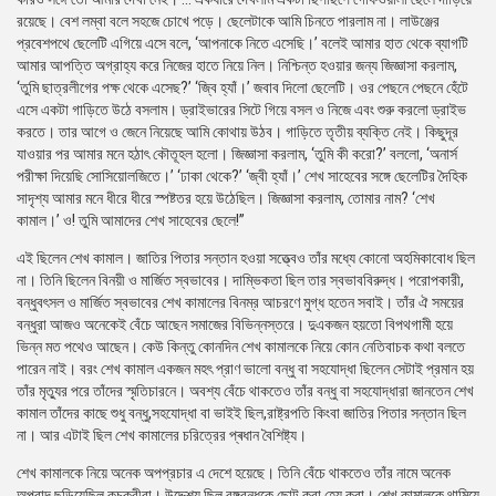
রয়েছে। বেশ লম্বা বলে সহজে চোখে পড়ে। ছেলেটাকে আমি চিনতে পারলাম না। লাউঞ্জের
প্রবেশপথে ছেলেটি এগিয়ে এসে বলে, ‘আপনাকে নিতে এসেছি।’ বলেই আমার হাত থেকে ব্যাগটি
আমার আপত্তি অগ্রাহ্য করে নিজের হাতে নিয়ে নিল। নিশ্চিন্ত হওয়ার জন্য জিজ্ঞাসা করলাম,
‘তুমি ছাত্রলীগের পক্ষ থেকে এসেছ?’ ‘জ্বি হ্যাঁ।’ জবাব দিলো ছেলেটি। ওর পেছনে পেছনে হেঁটে
এসে একটা গাড়িতে উঠে বসলাম। ড্রাইভারের সিটে গিয়ে বসল ও নিজে এবং শুরু করলো ড্রাইভ
করতে। তার আগে ও জেনে নিয়েছে আমি কোথায় উঠব। গাড়িতে তৃতীয় ব্যক্তি নেই। কিছুদূর
যাওয়ার পর আমার মনে হঠাৎ কৌতূহল হলো। জিজ্ঞাসা করলাম, ‘তুমি কী করো?’ বললো, ‘অনার্স
পরীক্ষা দিয়েছি সোসিয়োলজিতে।’ ‘ঢাকা থেকে?’ ‘জ্বী হ্যাঁ।’ শেখ সাহেবের সঙ্গে ছেলেটির দৈহিক
সাদৃশ্য আমার মনে ধীরে ধীরে স্পষ্টতর হয়ে উঠেছিল। জিজ্ঞাসা করলাম, তোমার নাম? ‘শেখ
কামাল।’ ও! তুমি আমাদের শেখ সাহেবের ছেলে!”
এই ছিলেন শেখ কামাল। জাতির পিতার সন্তান হওয়া সত্ত্বেও তাঁর মধ্যে কোনো অহমিকাবোধ ছিল
না। তিনি ছিলেন বিনয়ী ও মার্জিত স্বভাবের। দাম্ভিকতা ছিল তার স্বভাববিরুদ্ধ। পরোপকারী,
বন্ধুবৎসল ও মার্জিত স্বভাবের শেখ কামালের বিনম্র আচরণে মুগ্ধ হতেন সবাই। তাঁর ঐ সময়ের
বন্ধুরা আজও অনেকেই বেঁচে আছেন সমাজের বিভিন্নস্তরে। দুএকজন হয়তো বিপথগামী হয়ে
ভিন্ন মত পথেও আছেন। কেউ কিন্তু কোনদিন শেখ কামালকে নিয়ে কোন নেতিবাচক কথা বলতে
পারেন নাই। বরং শেখ কামাল একজন মহৎ প্রাণ ভালো বন্ধু বা সহযোদ্ধা ছিলেন সেটাই প্রমান হয়
তাঁর মৃত্যুর পরে তাঁদের স্মৃতিচারনে। অবশ্য বেঁচে থাকতেও তাঁর বন্ধু বা সহযোদ্ধারা জানতেন শেখ
কামাল তাঁদের কাছে শুধু বন্ধু,সহযোদ্ধা বা ভাইই ছিল,রাষ্ট্রপতি কিংবা জাতির পিতার সন্তান ছিল
না। আর এটাই ছিল শেখ কামালের চরিত্রের প্ৰধান বৈশিষ্ট্য।
শেখ কামালকে নিয়ে অনেক অপপ্রচার এ দেশে হয়েছে। তিনি বেঁচে থাকতেও তাঁর নামে অনেক
অপবাদ ছড়িয়েছিল কুচক্রীরা। উদ্দেশ্য ছিল বঙ্গবন্ধুকে ছোট করা হেয় করা। শেখ কামালকে থামিয়ে