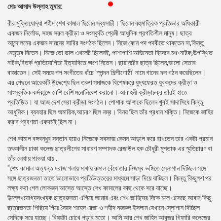
মোঃ আসাদ উল্লাহ তুষার:
প্রেস
রিলিজ
বীর মুক্তিযোদ্ধা শহীদ শেখ কামাল ছিলেন সব্যসাচী। ছিলেন বহুমাত্রিক প্রতিভার অধিকারী
একজন নির্লোভ, সহজ সরল ক্রীড়া ও সংস্কৃতি প্রেমী আধুনিক প্রগতিশীল মানুষ। ছাত্র
প্রকাশনা
আন্দোলনের একজন সামনের সারির সংগঠক ছিলেন। নিজে কোন পদ পদবীতে থাকতেন না,কিন্তু
নেতৃত্ব দিতেন। নিজে তো ভাল এথলেট ছিলেনই, পাশাপাশি অভিনেতা হিসেবে মঞ্চ নাটক,উপস্থিত
গ্যালারি
নাটক,বিতর্ক প্রতিযোগিতা ইত্যাদিতে অংশ নিতেন। ছায়ানটের ছাত্র ছিলেন,ভালো সেতার
বাজাতেন। সেই সময়ে পপ সংগীতের ধাঁচে 'স্পন্দন শিল্পীগোষ্ঠী' নামে গানের দল গঠন করেছিলেন।
বিএনপি-
এর পেছনে আরেকটি উদ্দেশ্যে ছিল তরুণ সমাজকে বিশেষকরে যুদ্ধফেরত যুবকদের ক্রীড়া ও
জামায়াত
সাংস্কৃতিক কর্মকান্ডে বেশি বেশি মনোনিবেশ করানো। আবাহনী ক্রীড়াচক্র তাঁরই হাতে
সহিংসতা
প্রতিষ্ঠিত। যা আজ দেশ সেরা ক্রীড়া সংগঠন। পোশাক আশাকে ছিলেন খুবই সাদাসিধে কিন্তু
আধুনিক। ব্যবহার ছিল অমায়িক,আচরণ ছিল নম্র। বিনয় ছিল তাঁর প্রধান শক্তি। নিজেকে জাহির
সংগঠন
করার প্রবণতা একদমই ছিল না।
শেখ কামাল বঙ্গবন্ধুর সন্তান হয়েও নিজেকে সবসময় কেমন আড়াল করে রাখতেন তার একটা প্রমান
নির্বাচনী
তৎকালীন ঢাকা কলেজ ছাত্রলীগের সাধারণ সম্পাদক রেজাউল হক চৌধুরী মুশতাক এর স্মৃতিচারণ বা
ইশতেহার
তাঁর লেখায় পাওয়া যায়...
"শেখ কামাল অত্যন্ত দরাজ গলায় মাথায় রুমাল বেঁধে তার নিজস্ব ভঙ্গিতে স্লোগান দিচ্ছিল সঙ্গে
সঙ্গে ছাত্রজনতা তাতে ভালোভাবে প্রতিউত্তরের মাধ্যমে সাড়া দিয়ে যাচ্ছিল। কিন্তু কিছুক্ষণ পর
লক্ষ্য করা গেল লোকজন আস্তে আস্তে শেখ কামালের কাছ থেকে সরে যাচ্ছে।
উল্লেখযোগ্যসংখ্যক ছাত্রজনতা এগিয়ে আমার এবং শেখ জাহিদের দিকে চলে এসেছে আবার কিছু
ছাত্রজনতা পিছিয়ে গিয়ে সৈয়দ শাহেদ রেজা ও শহীদ নজরুল ইসলাম যেখানে স্লোগান দিচ্ছিল
সেদিকে সরে যাচ্ছে। বিষয়টা চোখে পড়ার মতো। আমি আর শেখ জাহিদ আবুজর গিফারি কলেজের