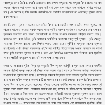
সাহায্যের ওপর নির্ভর করে থাকি তাহলে সরকারের পক্ষে সপ্তাহের পর সপ্তাহ কিংবা মাসের পর মাস
সহায়তা প্রদান করা সম্ভব নয়। ফলে অতিমারি থেকে রক্ষা পেতে হলে আমাদের এগিয়ে আসতে
হবে। সে ক্ষেত্রে স্থানীয় সরকার প্রতিষ্ঠান এবং স্থানীয় জনপ্রতিনিধিরা গুরুত্বপূর্ণ ভূমিকা পালন
করতে পারেন।
এমনকি যেসব কৃষক লকডাউন চলাকালীন কিংবা করোনাকালীন তাদের জমির ফসল তুলতে কষ্ট
পাচ্ছেন, তাদেরও সহায়তা প্রদান করতে পারে স্থানীয় সরকার প্রতিষ্ঠান। এক্ষেত্রে তারা এলাকার
যুবকদের সংগঠিত করে কিংবা স্বেচ্ছাসেবী সংগঠনের মাধ্যমে কৃষকদের সাহায্য করতে পারে।
আমাদের মনে রাখা উচিত, কৃষি আমাদের অর্থনীতির অন্যতম গুরুত্বপূর্ণ স্তম্ভ। কৃষি ক্ষেত্রে
আমাদের উৎপাদন ব্যাহত হলে বিপর্যয় আরও বেড়ে যাবে। পৃথিবীর অন্যান্য দেশের তুলনায়
বাংলাদেশের এখন পর্যন্ত সফলভাবে এই বিপর্যয় কাটিয়ে উঠতে সক্ষম হওয়ার অন্যতম মূল কারণ
হচ্ছে কৃষি উৎপাদন ব্যাহত না হওয়া। ফলে এই বিষয়টিও গুরুত্বের সঙ্গে বিবেচনা করে স্থানীয়
সরকার প্রতিষ্ঠানসমূহকে আরও বেশি কাজে লাগানো প্রয়োজন।
এছাড়াও সরকারের গৃহীত সিদ্ধান্ত অনুযায়ী টিকা প্রদান কর্মসূচি বাস্তবায়নের ক্ষেত্রে স্থানীয়
সরকার প্রতিষ্ঠানসমূহ গুরুত্বপূর্ণ ভূমিকা পালন করতে পারে। বর্তমানে উপজেলা স্বাস্থ্য কমপ্লেক্সের
মাধ্যমে টিকা প্রদান করা হচ্ছে। ইতোমধ্যে সরকার সিদ্ধান্ত গ্রহণ করেছে স্থানীয় পর্যায়ে ক্যাম্প
করে আরও অধিক সংখ্যক জনগণকে টিকা প্রদান করার। সেই ক্ষেত্রে ক্যাম্প তৈরিসহ জনগণের
মধ্যে টিকা গ্রহণের ক্ষেত্রে সচেতনতা বৃদ্ধির ক্ষেত্রে স্থানীয় সরকার প্রতিষ্ঠানসমূহ গুরুত্বপূর্ণ
ভূমিকা পালন করতে পারে। আমাদের মনে রাখতে হবে, যতক্ষণ না পর্যন্ত দেশের বেশিরভাগ মানুষকে
টিকার আওতায় না নিয়ে আসা হবে ততক্ষণ পর্যন্ত অতিমারি সময়ের ব্যবধানে ব্যাপক আকার ধারণ
করবে। আর সরকার যেহেতু প্রাণান্তকর চেষ্টা করে যাচ্ছে বিভিন্ন উৎস থেকে টিকা সংগ্রহ করে
মাধ্যমে দেশের ৮০ শতাংশ জনগণকে টিকার আওতায় নিয়ে আসার, এই কার্যক্রমকে স্থানীয় পর্যায়ে