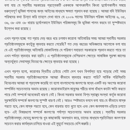
বলা যায় যে স্থানীয় সরকারের প্রত্যেকটি একককে আপৎকালীন কিংবা দুর্যোগকালীন সময়ে
গুরুত্বপূর্ণ ভূমিকা পালনের জন্য আইনের মাধ্যমে ক্ষমতা প্রদান করা হয়েছে। আমরা যদি ইউনিয়ন
পরিষদের কথা চিন্তা করি তাহলে দেখা যাবে যে ২০০৯ সালের ইউনিয়ন পরিষদ আইনের ৬, ৩৫,
৩৬, ৩৮ এবং ৩৮ ধারায় দুর্যোগকালে ইউনিয়ন পরিষদসমূহ কি ভূমিকা পালন করবে তা সুস্পষ্টভাবে
উল্লেখ করা রয়েছে।
এখন প্রশ্ন হচ্ছে গত প্রায় দেড় বছর ধরে চলমান করোনা অতিমারির সময় আমরা স্থানীয় সরকার
প্রতিষ্ঠানসমূহকে কতটুকু ব্যবহার করতে পেরেছি? গত দেড় বছরের অভিজ্ঞতার আলোকে বলা যায়
যে এই প্রতিষ্ঠানসমূহ অতিমারি মোকাবিলায় যে পরিমাণ সহায়তা সরকারকে প্রদান করতে পারে তা
এখন পর্যন্ত ব্যবহার করা হয়নি। এ প্রতিষ্ঠানসমূহকে বেশিরভাগ ক্ষেত্রে সামাজিক সুরক্ষা জালের
অন্তর্ভুক্ত সেবাসমূহ বিতরণের ক্ষেত্রে ব্যবহার করা হয়েছে।
এখন প্রশ্ন হলো, করোনার দ্বিতীয় ঢেউয়ে গোটা দেশ যখন বিপর্যস্ত হয়ে পড়েছে সেই সময়
স্থানীয় সরকার প্রতিষ্ঠানগুলোকে আমরা কীভাবে ব্যবহার করতে পারি? সার্বিক পরিস্থিতি
বিবেচনায় আমরা যা প্রত্যক্ষ করেছি তা হলো বাংলাদেশের জনগণের মধ্যে একটি বড় অংশের করোনা
সম্পর্কিত সচেতনতার অভাব রয়েছে। করোনাভাইরাস মানুষের শরীরে বাসা বাঁধলে কতটা ক্ষতি করতে
পারে সেই সম্পর্কে অনেকেরই ধারণা নেই। কিংবা সরকার অথবা বিশ্ব স্বাস্থ্য সংস্থা কর্তৃক করোনা
সুরক্ষাবিধি সম্পর্কে জনগণের সুস্পষ্ট ধারণা নেই। আরও স্পষ্টভাবে বললে বলা যায় যে কীভাবে মাস্ক
পরতে হবে, কেন মাস্ক পরতে হবে, কেন বারবার হাত ধুতে হবে এবং কেন জনসমাগম এড়িয়ে চলতে
হবে- এই বিষয়গুলো সম্পর্কে জনগণের পর্যাপ্ত সচেতনতার অভাব রয়েছে। স্থানীয় সরকার
প্রতিষ্ঠানসমূহ যেহেতু জনগণের খুব কাছাকাছি অবস্থান করে, তাদের মাধ্যমে প্রতিনিয়ত জনগণকে
সচেতন করার কার্যক্রম চালিয়ে যাওয়া এই মুহূর্তে সবচেয়ে বেশি জরুরি।