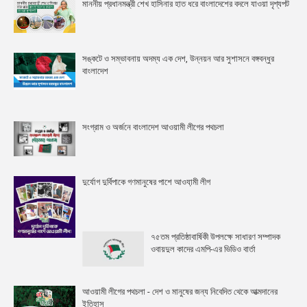
মাননীয় প্রধানমন্ত্রী শেখ হাসিনার হাত ধরে বাংলাদেশের বদলে যাওয়া দৃশ্যপট
সঙ্কটে ও সম্ভাবনায় অদম্য এক দেশ, উন্নয়ন আর সুশাসনে বঙ্গবন্ধুর
বাংলাদেশ
সংগ্রাম ও অর্জনে বাংলাদেশ আওয়ামী লীগের পথচলা
দুর্যোগ দুর্বিপাকে গণমানুষের পাশে আওযা়মী লীগ
৭৫তম প্রতিষ্ঠাবার্ষিকী উপলক্ষে সাধারণ সম্পাদক
ওবায়দুল কাদের এমপি-এর ভিডিও বার্তা
আওয়ামী লীগের পথচলা - দেশ ও মানুষের জন্য নিবেদিত থেকে আত্মদানের
ইতিহাস