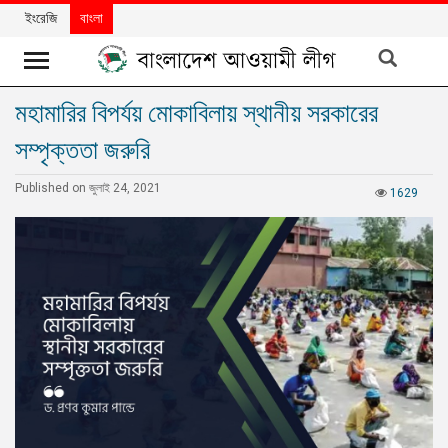
ইংরেজি
বাংলা
মহামারির বিপর্যয় মোকাবিলায় স্থানীয় সরকারের
খবর
সম্পৃক্ততা জরুরি
দলের
খবর
Published on জুলাই 24, 2021
1629
বিশেষ
নিবন্ধ
বিশেষ
প্রতিবেদন
মতামত
উন্নয়নের
বাংলাদেশ
নিউজলেটার