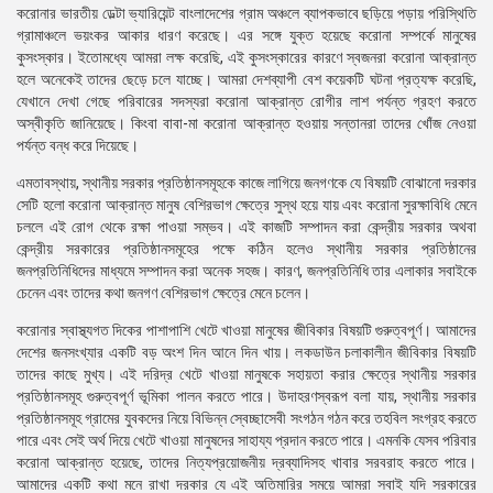
করোনার ভারতীয় ডেল্টা ভ্যারিয়েন্ট বাংলাদেশের গ্রাম অঞ্চলে ব্যাপকভাবে ছড়িয়ে পড়ায় পরিস্থিতি
গ্রামাঞ্চলে ভয়ংকর আকার ধারণ করেছে। এর সঙ্গে যুক্ত হয়েছে করোনা সম্পর্কে মানুষের
কুসংস্কার। ইতোমধ্যে আমরা লক্ষ করেছি, এই কুসংস্কারের কারণে স্বজনরা করোনা আক্রান্ত
হলে অনেকেই তাদের ছেড়ে চলে যাচ্ছে। আমরা দেশব্যাপী বেশ কয়েকটি ঘটনা প্রত্যক্ষ করেছি,
যেখানে দেখা গেছে পরিবারের সদস্যরা করোনা আক্রান্ত রোগীর লাশ পর্যন্ত গ্রহণ করতে
অস্বীকৃতি জানিয়েছে। কিংবা বাবা-মা করোনা আক্রান্ত হওয়ায় সন্তানরা তাদের খোঁজ নেওয়া
পর্যন্ত বন্ধ করে দিয়েছে।
এমতাবস্থায়, স্থানীয় সরকার প্রতিষ্ঠানসমূহকে কাজে লাগিয়ে জনগণকে যে বিষয়টি বোঝানো দরকার
সেটি হলো করোনা আক্রান্ত মানুষ বেশিরভাগ ক্ষেত্রে সুস্থ হয়ে যায় এবং করোনা সুরক্ষাবিধি মেনে
চললে এই রোগ থেকে রক্ষা পাওয়া সম্ভব। এই কাজটি সম্পাদন করা কেন্দ্রীয় সরকার অথবা
কেন্দ্রীয় সরকারের প্রতিষ্ঠানসমূহের পক্ষে কঠিন হলেও স্থানীয় সরকার প্রতিষ্ঠানের
জনপ্রতিনিধিদের মাধ্যমে সম্পাদন করা অনেক সহজ। কারণ, জনপ্রতিনিধি তার এলাকার সবাইকে
চেনেন এবং তাদের কথা জনগণ বেশিরভাগ ক্ষেত্রে মেনে চলেন।
করোনার স্বাস্থ্যগত দিকের পাশাপাশি খেটে খাওয়া মানুষের জীবিকার বিষয়টি গুরুত্বপূর্ণ। আমাদের
দেশের জনসংখ্যার একটি বড় অংশ দিন আনে দিন খায়। লকডাউন চলাকালীন জীবিকার বিষয়টি
তাদের কাছে মুখ্য। এই দরিদ্র খেটে খাওয়া মানুষকে সহায়তা করার ক্ষেত্রে স্থানীয় সরকার
প্রতিষ্ঠানসমূহ গুরুত্বপূর্ণ ভূমিকা পালন করতে পারে। উদাহরণস্বরূপ বলা যায়, স্থানীয় সরকার
প্রতিষ্ঠানসমূহ গ্রামের যুবকদের নিয়ে বিভিন্ন স্বেচ্ছাসেবী সংগঠন গঠন করে তহবিল সংগ্রহ করতে
পারে এবং সেই অর্থ দিয়ে খেটে খাওয়া মানুষদের সাহায্য প্রদান করতে পারে। এমনকি যেসব পরিবার
করোনা আক্রান্ত হয়েছে, তাদের নিত্যপ্রয়োজনীয় দ্রব্যাদিসহ খাবার সরবরাহ করতে পারে।
আমাদের একটি কথা মনে রাখা দরকার যে এই অতিমারির সময়ে আমরা সবাই যদি সরকারের