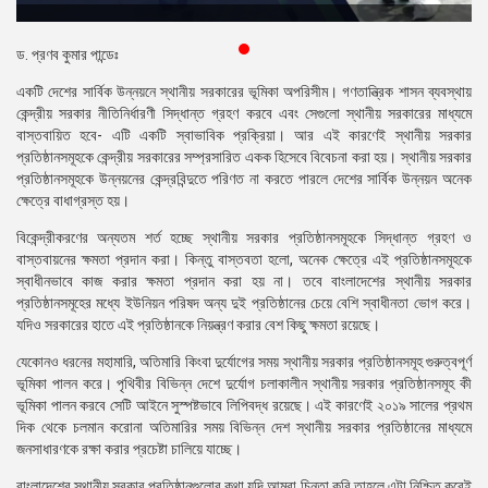
প্রেস
রিলিজ
ড. প্রণব কুমার পান্ডেঃ
একটি দেশের সার্বিক উন্নয়নে স্থানীয় সরকারের ভূমিকা অপরিসীম। গণতান্ত্রিক শাসন ব্যবস্থায়
প্রকাশনা
কেন্দ্রীয় সরকার নীতিনির্ধারণী সিদ্ধান্ত গ্রহণ করবে এবং সেগুলো স্থানীয় সরকারের মাধ্যমে
বাস্তবায়িত হবে- এটি একটি স্বাভাবিক প্রক্রিয়া। আর এই কারণেই স্থানীয় সরকার
গ্যালারি
প্রতিষ্ঠানসমূহকে কেন্দ্রীয় সরকারের সম্প্রসারিত একক হিসেবে বিবেচনা করা হয়। স্থানীয় সরকার
প্রতিষ্ঠানসমূহকে উন্নয়নের কেন্দ্রবিন্দুতে পরিণত না করতে পারলে দেশের সার্বিক উন্নয়ন অনেক
বিএনপি-
ক্ষেত্রে বাধাগ্রস্ত হয়।
জামায়াত
সহিংসতা
বিকেন্দ্রীকরণের অন্যতম শর্ত হচ্ছে স্থানীয় সরকার প্রতিষ্ঠানসমূহকে সিদ্ধান্ত গ্রহণ ও
বাস্তবায়নের ক্ষমতা প্রদান করা। কিন্তু বাস্তবতা হলো, অনেক ক্ষেত্রে এই প্রতিষ্ঠানসমূহকে
সংগঠন
স্বাধীনভাবে কাজ করার ক্ষমতা প্রদান করা হয় না। তবে বাংলাদেশের স্থানীয় সরকার
প্রতিষ্ঠানসমূহের মধ্যে ইউনিয়ন পরিষদ অন্য দুই প্রতিষ্ঠানের চেয়ে বেশি স্বাধীনতা ভোগ করে।
নির্বাচনী
যদিও সরকারের হাতে এই প্রতিষ্ঠানকে নিয়ন্ত্রণ করার বেশ কিছু ক্ষমতা রয়েছে।
ইশতেহার
যেকোনও ধরনের মহামারি, অতিমারি কিংবা দুর্যোগের সময় স্থানীয় সরকার প্রতিষ্ঠানসমূহ গুরুত্বপূর্ণ
ভূমিকা পালন করে। পৃথিবীর বিভিন্ন দেশে দুর্যোগ চলাকালীন স্থানীয় সরকার প্রতিষ্ঠানসমূহ কী
ভূমিকা পালন করবে সেটি আইনে সুস্পষ্টভাবে লিপিবদ্ধ রয়েছে। এই কারণেই ২০১৯ সালের প্রথম
দিক থেকে চলমান করোনা অতিমারির সময় বিভিন্ন দেশ স্থানীয় সরকার প্রতিষ্ঠানের মাধ্যমে
জনসাধারণকে রক্ষা করার প্রচেষ্টা চালিয়ে যাচ্ছে।
বাংলাদেশের স্থানীয় সরকার প্রতিষ্ঠানগুলোর কথা যদি আমরা চিন্তা করি তাহলে এটা নিশ্চিত করেই