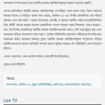
সফলভাবে সম্পন্ন করতে হলে স্থানীয় সরকার প্রতিষ্ঠানসমূহের সহায়তা অত্যন্ত জরুরি।
দেশের দুর্যোগকালে স্থানীয় সরকার প্রতিষ্ঠানসমূহ যে দায়িত্ব পালন করতে পারে, কিংবা আইনের
মাধ্যমে তাদের যে দায়িত্ব প্রদান করা হয়েছে, কোভিড-১৯-এর বিপর্যয় মোকাবিলায় তার পরিপূর্ণ
ব্যবহার এখন করা হয়নি। আমরা ইতোমধ্যে জেনেছি যে সরকার স্থানীয় পর্যায়ে জনপ্রতিনিধিদের
নিয়ে কমিটি গঠনের মাধ্যমে করোনা মোকাবিলায় তাদের সম্পৃক্ত করার সিদ্ধান্ত গ্রহণ করেছে।
তবে এই বিপর্যয় মোকাবিলায় স্থানীয় সরকার প্রতিষ্ঠানগুলোকে আরও বেশি অন্তর্ভুক্ত করা গেলে
সরকারের দায়িত্ব অনেকাংশে লাঘব হতো। বর্তমান পরিস্থিতির ব্যাপকতা গভীরভাবে উপলব্ধি করে
সরকারের উচিত করোনার বিরুদ্ধে যুদ্ধে স্থানীয় সরকার প্রতিষ্ঠানসমূহের সম্পৃক্ততা বাড়িয়ে
স্থানীয় জনগণের করোনা অতিমারি সম্পর্কে সচেতন বৃদ্ধির মাধ্যমে এই পরিস্থিতি থেকে উত্তরণ
ঘটানো।
লেখক: অধ্যাপক, লোক-প্রশাসন বিভাগ, রাজশাহী বিশ্ববিদ্যালয়।
সূত্রঃ বাংলা ট্রিবিউন
TAGS:
ফেস মাস্ক
,
কোভিড-১৯
,
হ্যান্ড স্যানিটাইজার
,
প্রতিরোধ
,
করোনাভাইরাস
,
সচেতনতা
,
Live TV