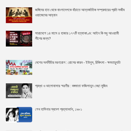
জঙ্গিদের হাত থেকে বাংলাদেশকে বাঁচাতে আন্তর্জাতিক সম্প্রদায়ের প্রতি সজীব
ওয়াজেদের আহ্বান
সারাদেশে ১৪ মাসে ৪ হাজার ১৭৭টি হত্যাকাণ্ড: আইন কি শুধু আওয়ামী
লীগের জন্য?
দেশের অর্থনীতির মরণরোগ : রোগের কারন - ইউনুস, চিকিৎসা - ক্ষমতাচ্যুতি
শ্রদ্ধা ও ভালোবাসায় স্মরণীয় : বঙ্গমাতা ফজিলাতুন নেছা মুজিব
শেখ হাসিনার স্বদেশ প্রত্যাবর্তন, ১৯৮১